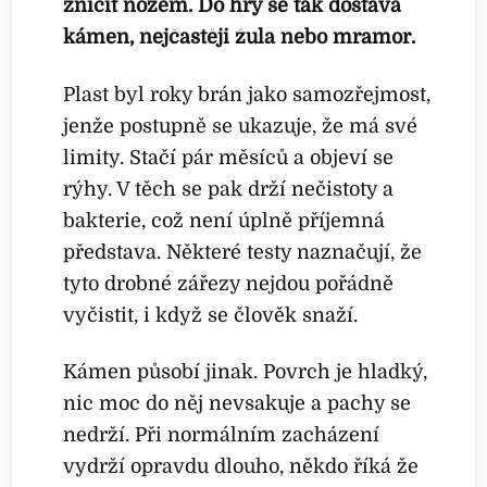
zničit nožem. Do hry se tak dostává
kámen, nejčastěji žula nebo mramor.
Plast byl roky brán jako samozřejmost,
jenže postupně se ukazuje, že má své
limity. Stačí pár měsíců a objeví se
rýhy. V těch se pak drží nečistoty a
bakterie, což není úplně příjemná
představa. Některé testy naznačují, že
tyto drobné zářezy nejdou pořádně
vyčistit, i když se člověk snaží.
Kámen působí jinak. Povrch je hladký,
nic moc do něj nevsakuje a pachy se
nedrží. Při normálním zacházení
vydrží opravdu dlouho, někdo říká že