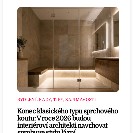
BYDLENÍ
,
RADY, TIPY, ZAJÍMAVOSTI
Konec klasického typu sprchového
koutu: V roce 2026 budou
interiéroví architekti navrhovat
sprchy ve stylu lázní