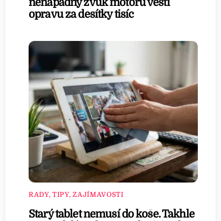
nenápadný zvuk motoru věští
opravu za desítky tisíc
RADY, TIPY, ZAJÍMAVOSTI
Starý tablet nemusí do koše. Takhle