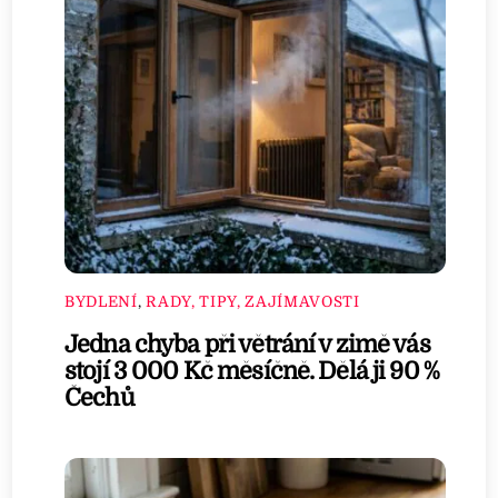
BYDLENÍ
,
RADY, TIPY, ZAJÍMAVOSTI
Jedna chyba při větrání v zimě vás
stojí 3 000 Kč měsíčně. Dělá ji 90 %
Čechů