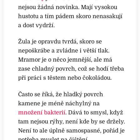
nejsou žádná novinka. Mají vysokou
hustotu a tím pádem skoro nenasakují
a dost vydrží.
Žula je opravdu tvrdá, skoro se
nepoškrábe a zvládne i větší tlak.
Mramor je o něco jemnější, ale má
zase chladný povrch, což se hodí třeba
při práci s těstem nebo čokoládou.
Často se říká, že hladký povrch
kamene je méně náchylný na
množení bakterií
. Dává to smysl, když
tam nejsou rýhy, není kde by se držely.
Není to ale úplně samospasné, pořád je
potřeba myslet na čištění.