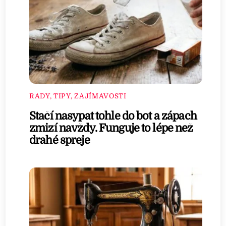
RADY, TIPY, ZAJÍMAVOSTI
Stačí nasypat tohle do bot a zápach
zmizí navždy. Funguje to lépe než
drahé spreje