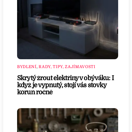
BYDLENÍ
,
RADY, TIPY, ZAJÍMAVOSTI
Skrytý žrout elektřiny v obýváku: I
když je vypnutý, stojí vás stovky
korun ročně