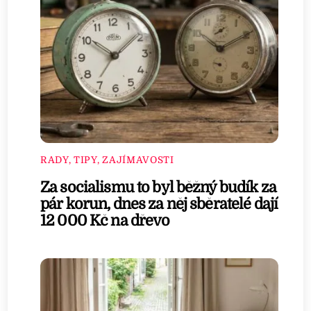
RADY, TIPY, ZAJÍMAVOSTI
Za socialismu to byl běžný budík za
pár korun, dnes za něj sběratelé dají
12 000 Kč na dřevo