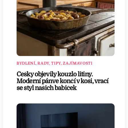
BYDLENÍ
,
RADY, TIPY, ZAJÍMAVOSTI
Češky objevily kouzlo litiny.
Moderní pánve končí v koši, vrací
se styl našich babiček