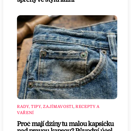
RADY, TIPY, ZAJÍMAVOSTI
,
RECEPTY A
VAŘENÍ
Proč mají džíny tu malou kapsičku