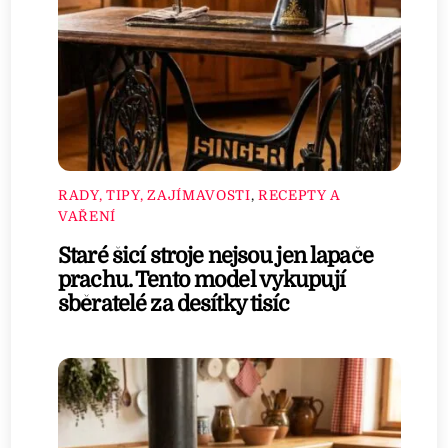
RADY, TIPY, ZAJÍMAVOSTI
,
RECEPTY A
VAŘENÍ
Staré šicí stroje nejsou jen lapače
prachu. Tento model vykupují
sběratelé za desítky tisíc