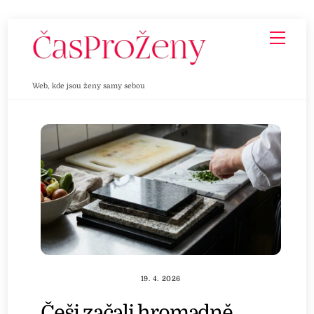
Skip
Men
to
content
Web, kde jsou ženy samy sebou
19. 4. 2026
Češi začali hromadně