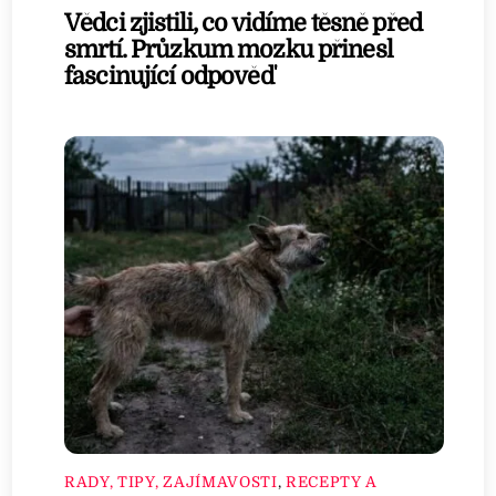
Vědci zjistili, co vidíme těsně před
smrtí. Průzkum mozku přinesl
fascinující odpověď
RADY, TIPY, ZAJÍMAVOSTI
,
RECEPTY A