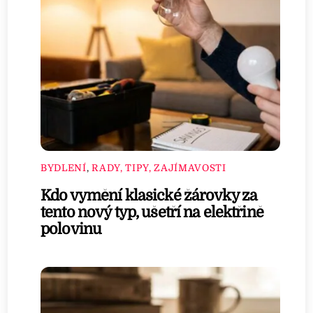
BYDLENÍ
,
RADY, TIPY, ZAJÍMAVOSTI
Kdo vymění klasické žárovky za
tento nový typ, ušetří na elektřině
polovinu