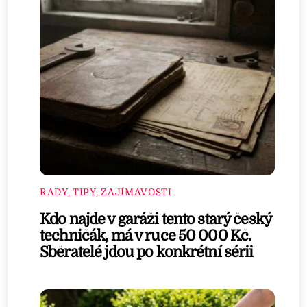
RADY, TIPY, ZAJÍMAVOSTI
Kdo najde v garáži tento starý český
techničák, má v ruce 50 000 Kč.
Sběratelé jdou po konkrétní sérii