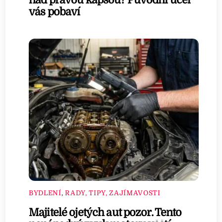
nad pravou kapsou? Původní účel
vás pobaví
BYDLENÍ
,
RADY, TIPY, ZAJÍMAVOSTI
Majitelé ojetých aut pozor. Tento