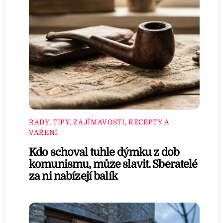
RADY, TIPY, ZAJÍMAVOSTI
,
RECEPTY A
VAŘENÍ
Kdo schoval tuhle dýmku z dob
komunismu, může slavit. Sběratelé
za ni nabízejí balík