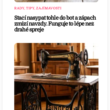
RADY, TIPY, ZAJÍMAVOSTI
Stačí nasypat tohle do bot a zápach
zmizí navždy. Funguje to lépe než
drahé spreje