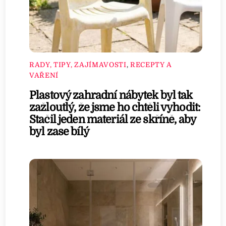
RADY, TIPY, ZAJÍMAVOSTI
,
RECEPTY A
VAŘENÍ
Plastový zahradní nábytek byl tak
zažloutlý, že jsme ho chtěli vyhodit:
Stačil jeden materiál ze skříně, aby
byl zase bílý