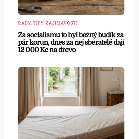
RADY, TIPY, ZAJÍMAVOSTI
Za socialismu to byl běžný budík za
pár korun, dnes za něj sběratelé dají
12 000 Kč na dřevo