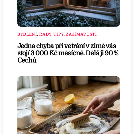
BYDLENÍ
,
RADY, TIPY, ZAJÍMAVOSTI
Jedna chyba při větrání v zimě vás
stojí 3 000 Kč měsíčně. Dělá ji 90 %
Čechů