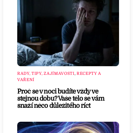
RADY, TIPY, ZAJÍMAVOSTI
,
RECEPTY A
VAŘENÍ
Proč se v noci budíte vždy ve
stejnou dobu? Vaše tělo se vám
snaží něco důležitého říct