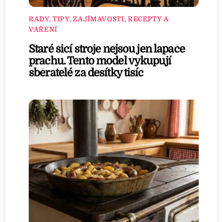
RADY, TIPY, ZAJÍMAVOSTI
,
RECEPTY A
VAŘENÍ
Staré šicí stroje nejsou jen lapače
prachu. Tento model vykupují
sběratelé za desítky tisíc