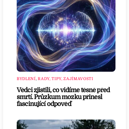
BYDLENÍ
,
RADY, TIPY, ZAJÍMAVOSTI
Vědci zjistili, co vidíme těsně před
smrtí. Průzkum mozku přinesl
fascinující odpověď