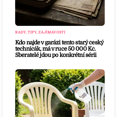
RADY, TIPY, ZAJÍMAVOSTI
Kdo najde v garáži tento starý český
techničák, má v ruce 50 000 Kč.
Sběratelé jdou po konkrétní sérii