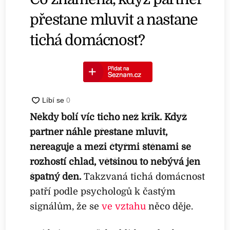
přestane mluvit a nastane
tichá domácnost?
Někdy bolí víc ticho než křik. Když
partner náhle přestane mluvit,
nereaguje a mezi čtyřmi stěnami se
rozhostí chlad, většinou to nebývá jen
špatný den.
Takzvaná tichá domácnost
patří podle psychologů k častým
signálům, že se
ve vztahu
něco děje.