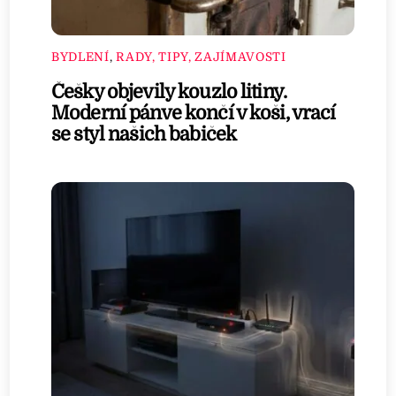
BYDLENÍ
,
RADY, TIPY, ZAJÍMAVOSTI
Češky objevily kouzlo litiny.
Moderní pánve končí v koši, vrací
se styl našich babiček