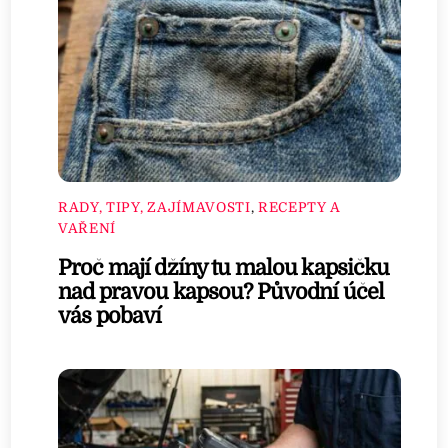
RADY, TIPY, ZAJÍMAVOSTI
,
RECEPTY A
VAŘENÍ
Proč mají džíny tu malou kapsičku
nad pravou kapsou? Původní účel
vás pobaví