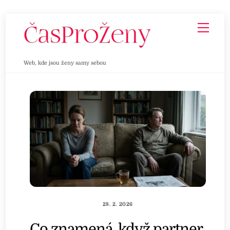
Skip
Men
to
content
Web, kde jsou ženy samy sebou
28. 2. 2026
Co znamená, když partner