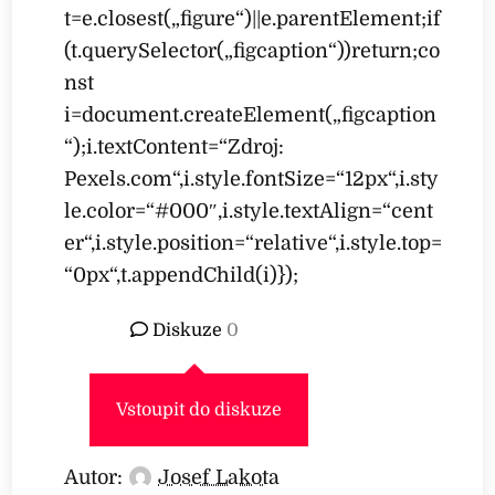
t=e.closest(„figure“)||e.parentElement;if
(t.querySelector(„figcaption“))return;co
nst
i=document.createElement(„figcaption
“);i.textContent=“Zdroj:
Pexels.com“,i.style.fontSize=“12px“,i.sty
le.color=“#000″,i.style.textAlign=“cent
er“,i.style.position=“relative“,i.style.top=
“0px“,t.appendChild(i)});
Diskuze
0
Vstoupit do diskuze
Autor:
Josef Lakota