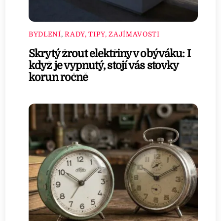
BYDLENÍ
,
RADY, TIPY, ZAJÍMAVOSTI
Skrytý žrout elektřiny v obýváku: I
když je vypnutý, stojí vás stovky
korun ročně