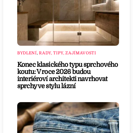
BYDLENÍ
,
RADY, TIPY, ZAJÍMAVOSTI
Konec klasického typu sprchového
koutu: V roce 2026 budou
interiéroví architekti navrhovat
sprchy ve stylu lázní