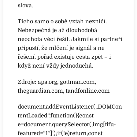
slova.
Ticho samo o sobě vztah nezničí.
Nebezpečná je až dlouhodobá
neochota věci řešit. Jakmile si partneři
připustí, že mlčení je signál a ne
řešení, pořád existuje cesta zpět – i
když není vždy jednoduchá.
Zdroje: apa.org, gottman.com,
theguardian.com, tandfonline.com
document.addEventListener(„DOMCon
tentLoaded“,function(){const
e=document.querySelector(‚img[fifu-
featured=“1″]‘);if(!e)return;const