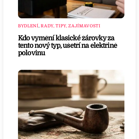
BYDLENÍ
,
RADY, TIPY, ZAJÍMAVOSTI
Kdo vymění klasické žárovky za
tento nový typ, ušetří na elektřině
polovinu