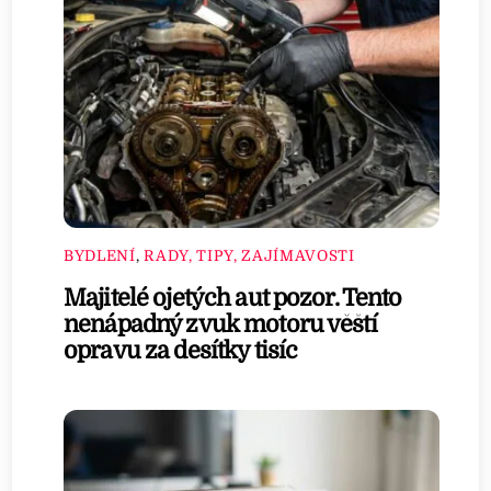
BYDLENÍ
,
RADY, TIPY, ZAJÍMAVOSTI
Majitelé ojetých aut pozor. Tento
nenápadný zvuk motoru věští
opravu za desítky tisíc