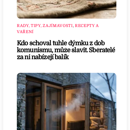
RADY, TIPY, ZAJÍMAVOSTI
,
RECEPTY A
VAŘENÍ
Kdo schoval tuhle dýmku z dob
komunismu, může slavit. Sběratelé
za ni nabízejí balík