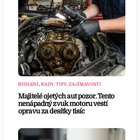
BYDLENÍ
,
RADY, TIPY, ZAJÍMAVOSTI
Majitelé ojetých aut pozor. Tento
nenápadný zvuk motoru věští
opravu za desítky tisíc