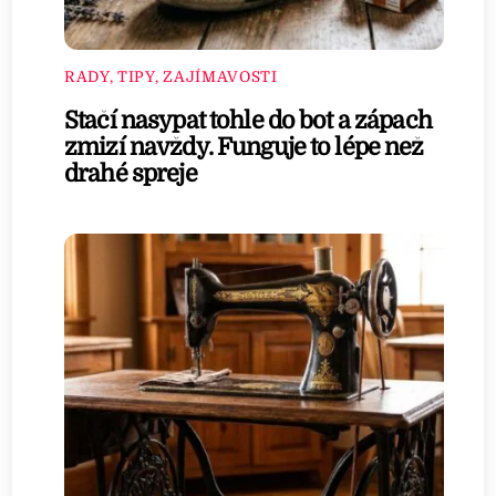
RADY, TIPY, ZAJÍMAVOSTI
Stačí nasypat tohle do bot a zápach
zmizí navždy. Funguje to lépe než
drahé spreje