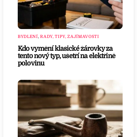
BYDLENÍ
,
RADY, TIPY, ZAJÍMAVOSTI
Kdo vymění klasické žárovky za
tento nový typ, ušetří na elektřině
polovinu