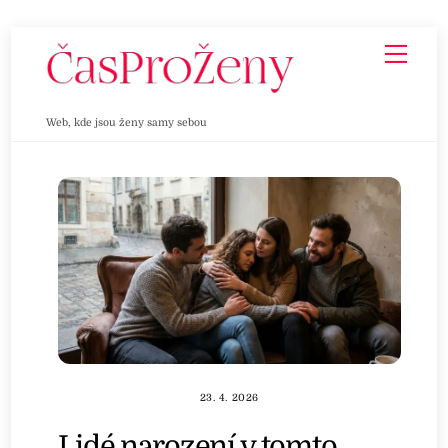
Skip
Men
to
content
Web, kde jsou ženy samy sebou
23. 4. 2026
Lidé narození v tomto