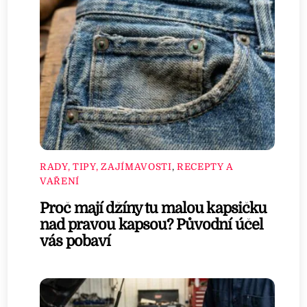
RADY, TIPY, ZAJÍMAVOSTI
,
RECEPTY A
VAŘENÍ
Proč mají džíny tu malou kapsičku
nad pravou kapsou? Původní účel
vás pobaví