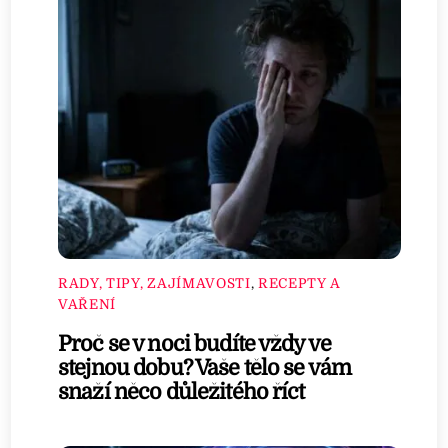
RADY, TIPY, ZAJÍMAVOSTI
,
RECEPTY A
VAŘENÍ
Proč se v noci budíte vždy ve
stejnou dobu? Vaše tělo se vám
snaží něco důležitého říct