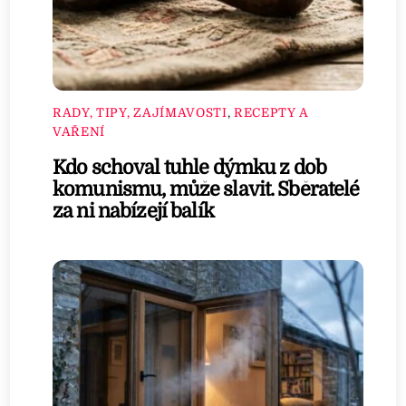
RADY, TIPY, ZAJÍMAVOSTI
,
RECEPTY A
VAŘENÍ
Kdo schoval tuhle dýmku z dob
komunismu, může slavit. Sběratelé
za ni nabízejí balík