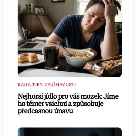
RADY, TIPY, ZAJÍMAVOSTI
Nejhorší jídlo pro váš mozek: Jíme
ho téměř všichni a způsobuje
předčasnou únavu