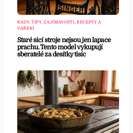
RADY, TIPY, ZAJÍMAVOSTI
,
RECEPTY A
VAŘENÍ
Staré šicí stroje nejsou jen lapače
prachu. Tento model vykupují
sběratelé za desítky tisíc