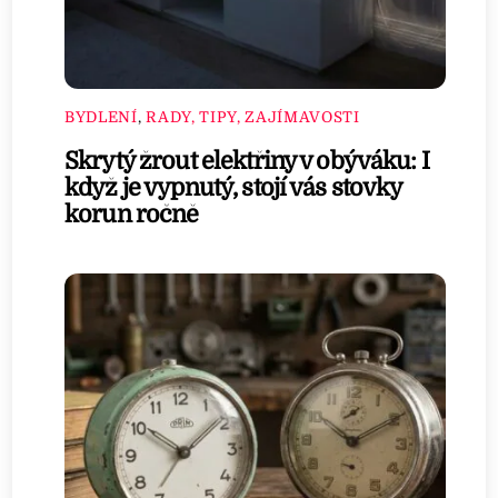
BYDLENÍ
,
RADY, TIPY, ZAJÍMAVOSTI
Skrytý žrout elektřiny v obýváku: I
když je vypnutý, stojí vás stovky
korun ročně