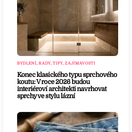
BYDLENÍ
,
RADY, TIPY, ZAJÍMAVOSTI
Konec klasického typu sprchového
koutu: V roce 2026 budou
interiéroví architekti navrhovat
sprchy ve stylu lázní