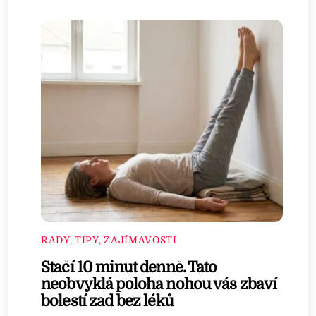
RADY, TIPY, ZAJÍMAVOSTI
Stačí 10 minut denně. Tato
neobvyklá poloha nohou vás zbaví
bolestí zad bez léků