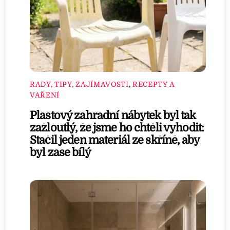
RADY, TIPY, ZAJÍMAVOSTI
,
RECEPTY A
VAŘENÍ
Plastový zahradní nábytek byl tak
zažloutlý, že jsme ho chtěli vyhodit:
Stačil jeden materiál ze skříně, aby
byl zase bílý