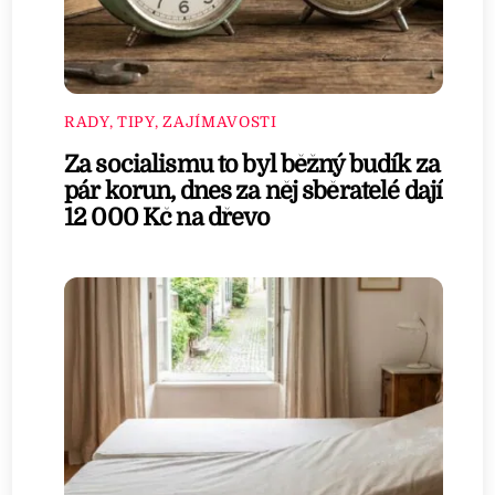
RADY, TIPY, ZAJÍMAVOSTI
Za socialismu to byl běžný budík za
pár korun, dnes za něj sběratelé dají
12 000 Kč na dřevo