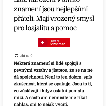
znamení jsou nejlepšími
přáteli. Mají vrozený smysl
pro loajalitu a pomoc
Některá znamení si lidé spojují s
pevnými vztahy a jistotou, že se na ně
dá spolehnout. Není to jen dojem, spíš
zkušenost, která se opakuje. Jsou to ti,
co zůstávají i když ostatní pomalu
mizí. A často ani nemusíte nic říkat
nahlas, oni to nějak vycítí.