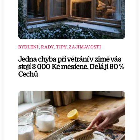
BYDLENÍ
,
RADY, TIPY, ZAJÍMAVOSTI
Jedna chyba při větrání v zimě vás
stojí 3 000 Kč měsíčně. Dělá ji 90 %
Čechů