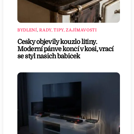
BYDLENÍ
,
RADY, TIPY, ZAJÍMAVOSTI
Češky objevily kouzlo litiny.
Moderní pánve končí v koši, vrací
se styl našich babiček