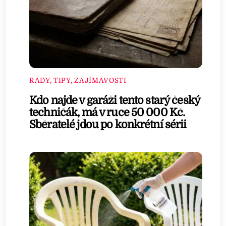
RADY, TIPY, ZAJÍMAVOSTI
Kdo najde v garáži tento starý český
techničák, má v ruce 50 000 Kč.
Sběratelé jdou po konkrétní sérii