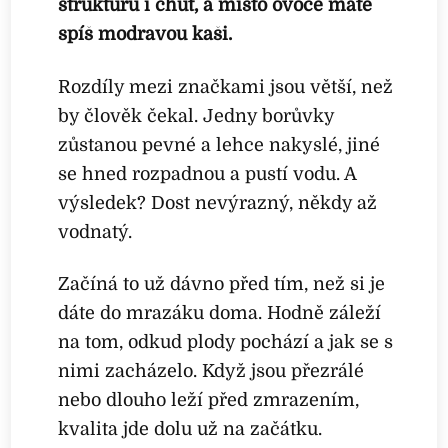
strukturu i chuť, a místo ovoce máte
spíš modravou kaši.
Rozdíly mezi značkami jsou větší, než
by člověk čekal. Jedny borůvky
zůstanou pevné a lehce nakyslé, jiné
se hned rozpadnou a pustí vodu. A
výsledek? Dost nevýrazný, někdy až
vodnatý.
Začíná to už dávno před tím, než si je
dáte do mrazáku doma. Hodně záleží
na tom, odkud plody pochází a jak se s
nimi zacházelo. Když jsou přezrálé
nebo dlouho leží před zmrazením,
kvalita jde dolu už na začátku.