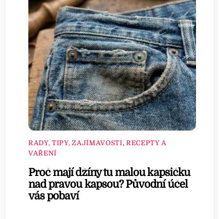
RADY, TIPY, ZAJÍMAVOSTI
,
RECEPTY A
VAŘENÍ
Proč mají džíny tu malou kapsičku
nad pravou kapsou? Původní účel
vás pobaví