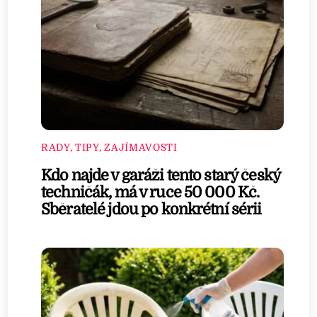
RADY, TIPY, ZAJÍMAVOSTI
Kdo najde v garáži tento starý český
techničák, má v ruce 50 000 Kč.
Sběratelé jdou po konkrétní sérii