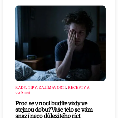
RADY, TIPY, ZAJÍMAVOSTI
,
RECEPTY A
VAŘENÍ
Proč se v noci budíte vždy ve
stejnou dobu? Vaše tělo se vám
snaží něco důležitého říct