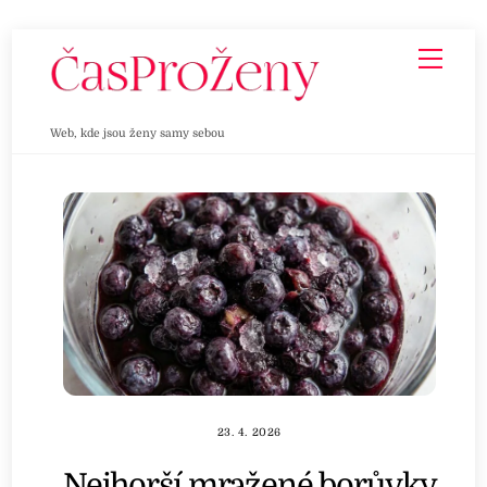
Skip
Men
to
content
Web, kde jsou ženy samy sebou
23. 4. 2026
Nejhorší mražené borůvky