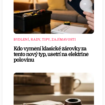
BYDLENÍ
,
RADY, TIPY, ZAJÍMAVOSTI
Kdo vymění klasické žárovky za
tento nový typ, ušetří na elektřině
polovinu