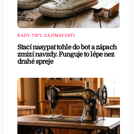
RADY, TIPY, ZAJÍMAVOSTI
Stačí nasypat tohle do bot a zápach
zmizí navždy. Funguje to lépe než
drahé spreje