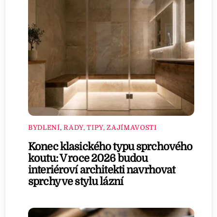
BYDLENÍ
,
RADY, TIPY, ZAJÍMAVOSTI
Konec klasického typu sprchového
koutu: V roce 2026 budou
interiéroví architekti navrhovat
sprchy ve stylu lázní