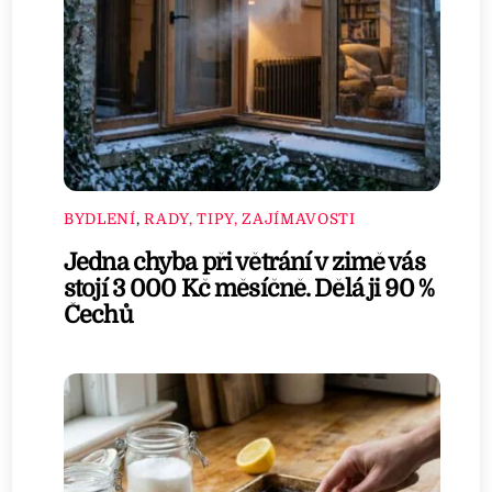
BYDLENÍ
,
RADY, TIPY, ZAJÍMAVOSTI
Jedna chyba při větrání v zimě vás
stojí 3 000 Kč měsíčně. Dělá ji 90 %
Čechů