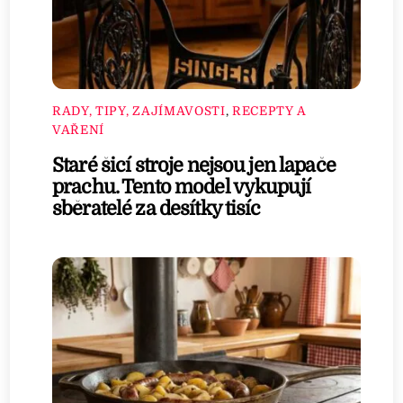
RADY, TIPY, ZAJÍMAVOSTI
,
RECEPTY A
VAŘENÍ
Staré šicí stroje nejsou jen lapače
prachu. Tento model vykupují
sběratelé za desítky tisíc