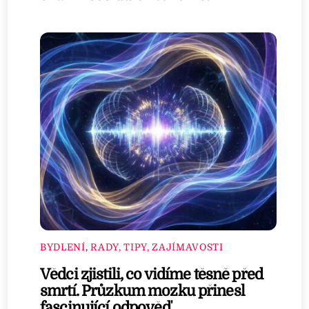
BYDLENÍ
,
RADY, TIPY, ZAJÍMAVOSTI
Vědci zjistili, co vidíme těsně před
smrtí. Průzkum mozku přinesl
fascinující odpověď