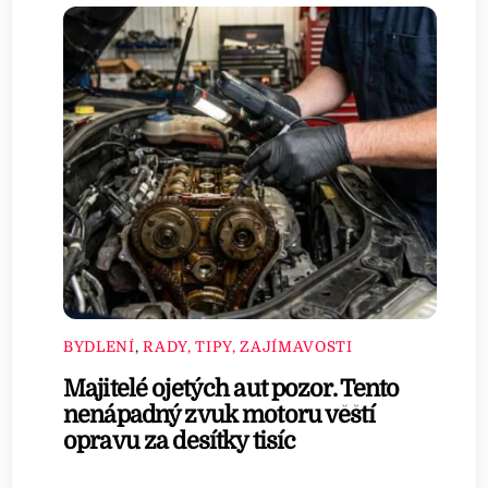
BYDLENÍ
,
RADY, TIPY, ZAJÍMAVOSTI
Majitelé ojetých aut pozor. Tento
nenápadný zvuk motoru věští
opravu za desítky tisíc