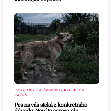
RADY, TIPY, ZAJÍMAVOSTI
,
RECEPTY A
VAŘENÍ
Pes na vás štěká z konkrétního
důvodu. Není to agrese, ale