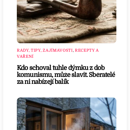
RADY, TIPY, ZAJÍMAVOSTI
,
RECEPTY A
VAŘENÍ
Kdo schoval tuhle dýmku z dob
komunismu, může slavit. Sběratelé
za ni nabízejí balík