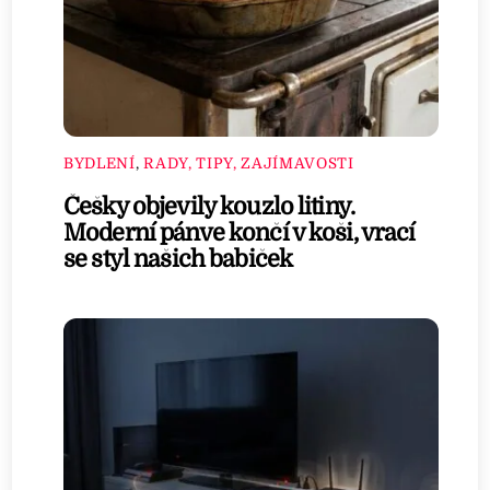
BYDLENÍ
,
RADY, TIPY, ZAJÍMAVOSTI
Češky objevily kouzlo litiny.
Moderní pánve končí v koši, vrací
se styl našich babiček