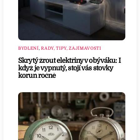
BYDLENÍ
,
RADY, TIPY, ZAJÍMAVOSTI
Skrytý žrout elektřiny v obýváku: I
když je vypnutý, stojí vás stovky
korun ročně