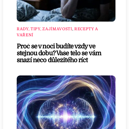
RADY, TIPY, ZAJÍMAVOSTI
,
RECEPTY A
VAŘENÍ
Proč se v noci budíte vždy ve
stejnou dobu? Vaše tělo se vám
snaží něco důležitého říct