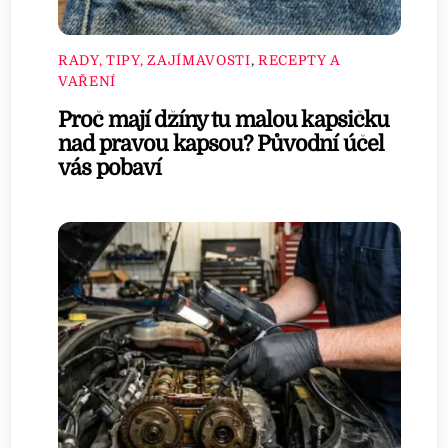
RADY, TIPY, ZAJÍMAVOSTI
,
RECEPTY A
VAŘENÍ
Proč mají džíny tu malou kapsičku
nad pravou kapsou? Původní účel
vás pobaví