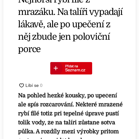
mrazáku. Na talíři vypadají
lákavě, ale po upečení z
něj zbude jen poloviční
porce
Na pohled hezké kousky, po upečení
ale spíš rozčarování. Některé mražené
rybí filé totiž při tepelné úpravě pustí
tolik vody, že na talíři zůstane sotva
půlka. A rozdíly mezi výrobky přitom