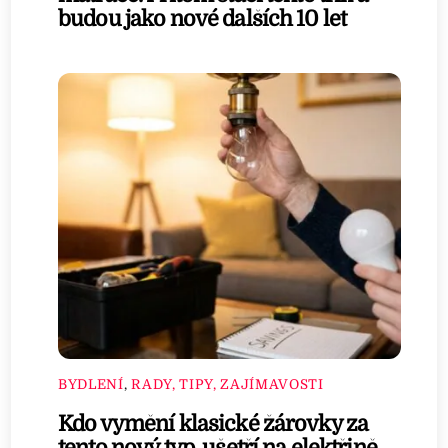
budou jako nové dalších 10 let
BYDLENÍ
,
RADY, TIPY, ZAJÍMAVOSTI
Kdo vymění klasické žárovky za
tento nový typ, ušetří na elektřině