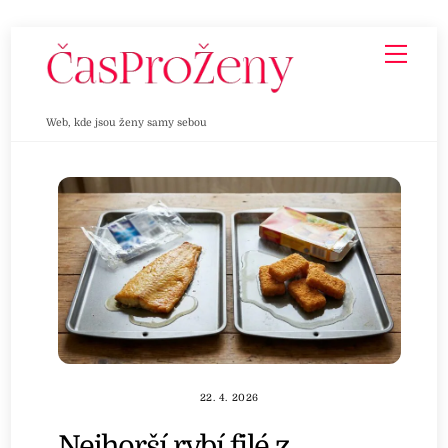
Skip
Men
to
content
Web, kde jsou ženy samy sebou
22. 4. 2026
Nejhorší rybí filé z