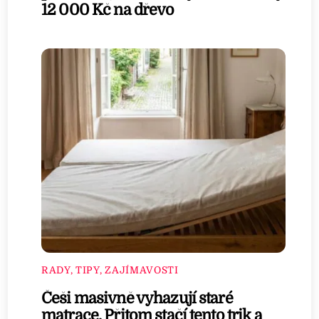
12 000 Kč na dřevo
RADY, TIPY, ZAJÍMAVOSTI
Češi masivně vyhazují staré
matrace. Přitom stačí tento trik a