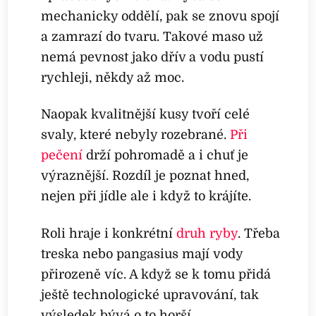
mechanicky oddělí, pak se znovu spojí
a zamrazí do tvaru. Takové maso už
nemá pevnost jako dřív a vodu pustí
rychleji, někdy až moc.
Naopak kvalitnější kusy tvoří celé
svaly, které nebyly rozebrané.
Při
pečení
drží pohromadě a i chuť je
výraznější. Rozdíl je poznat hned,
nejen při jídle ale i když to krájíte.
Roli hraje i konkrétní
druh ryby
. Třeba
treska nebo pangasius mají vody
přirozeně víc. A když se k tomu přidá
ještě technologické upravování, tak
výsledek bývá o to horší.