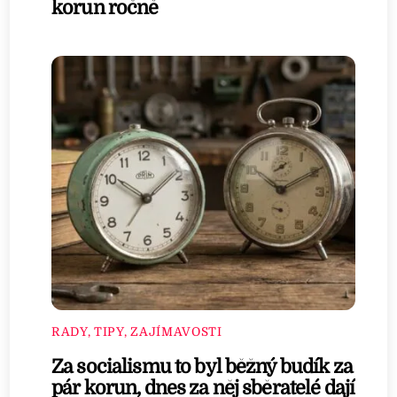
korun ročně
RADY, TIPY, ZAJÍMAVOSTI
Za socialismu to byl běžný budík za
pár korun, dnes za něj sběratelé dají