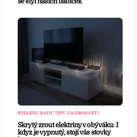
se styl našich babiček
BYDLENÍ
,
RADY, TIPY, ZAJÍMAVOSTI
Skrytý žrout elektřiny v obýváku: I
když je vypnutý, stojí vás stovky