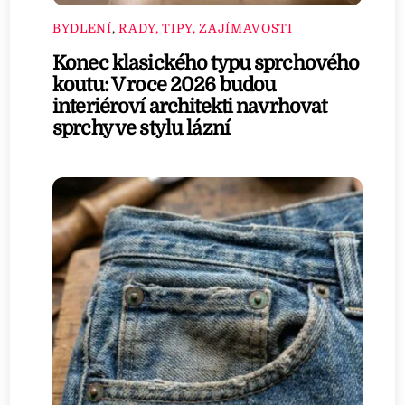
BYDLENÍ
,
RADY, TIPY, ZAJÍMAVOSTI
Konec klasického typu sprchového
koutu: V roce 2026 budou
interiéroví architekti navrhovat
sprchy ve stylu lázní