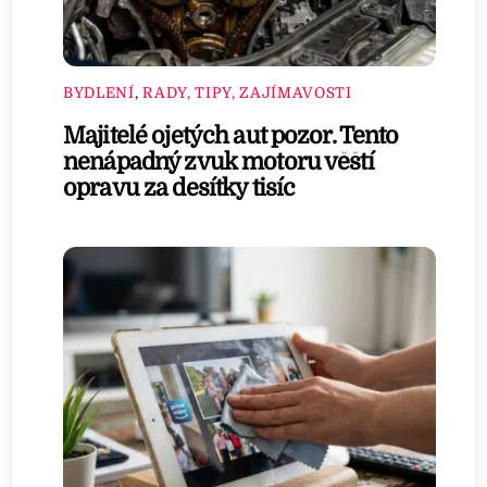
BYDLENÍ
,
RADY, TIPY, ZAJÍMAVOSTI
Majitelé ojetých aut pozor. Tento
nenápadný zvuk motoru věští
opravu za desítky tisíc