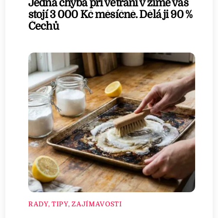
Jedna chyba při větrání v zimě vás
stojí 3 000 Kč měsíčně. Dělá ji 90 %
Čechů
RADY, TIPY, ZAJÍMAVOSTI