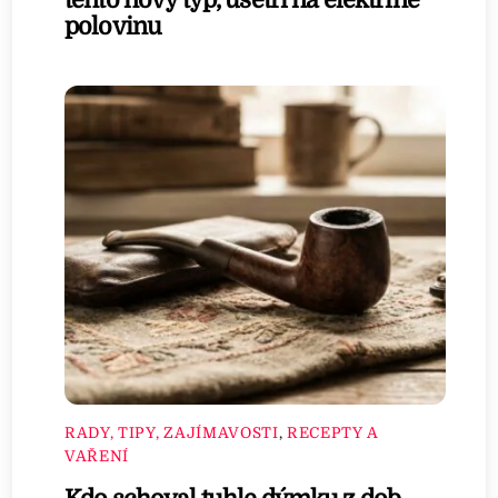
polovinu
RADY, TIPY, ZAJÍMAVOSTI
,
RECEPTY A
VAŘENÍ