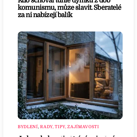
Kdo schoval tuhle dýmku z dob
komunismu, může slavit. Sběratelé
za ni nabízejí balík
BYDLENÍ
,
RADY, TIPY, ZAJÍMAVOSTI