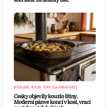
BYDLENÍ
,
RADY, TIPY, ZAJÍMAVOSTI
Češky objevily kouzlo litiny.
Moderní pánve končí v koši, vrací