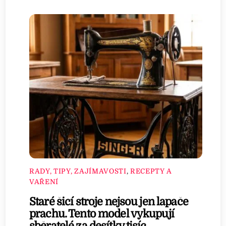
RADY, TIPY, ZAJÍMAVOSTI
,
RECEPTY A
VAŘENÍ
Staré šicí stroje nejsou jen lapače
prachu. Tento model vykupují
sběratelé za desítky tisíc