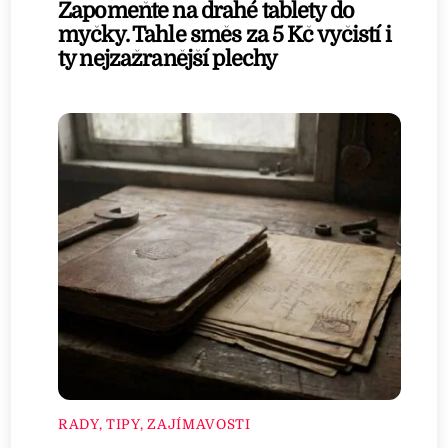
Zapomeňte na drahé tablety do
myčky. Tahle směs za 5 Kč vyčistí i
ty nejzažranější plechy
RADY, TIPY, ZAJÍMAVOSTI