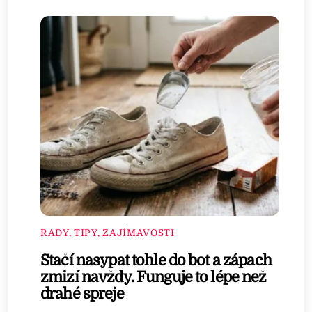
RADY, TIPY, ZAJÍMAVOSTI
Stačí nasypat tohle do bot a zápach
zmizí navždy. Funguje to lépe než
drahé spreje