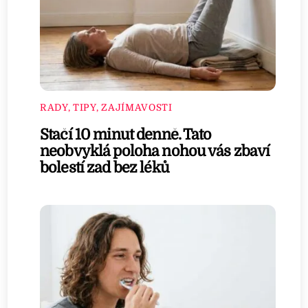
RADY, TIPY, ZAJÍMAVOSTI
Stačí 10 minut denně. Tato
neobvyklá poloha nohou vás zbaví
bolestí zad bez léků