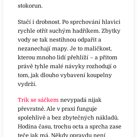
stokorun.
Stačí i drobnost. Po sprchování hlavici
rychle otřít suchým hadříkem. Zbytky
vody se tak nestihnou odpařit a
nezanechají mapy. Je to maličkost,
kterou mnoho lidí přehlíží – a přitom
právě tyhle malé návyky rozhodují o
tom, jak dlouho vybavení koupelny
vydrží.
Trik se sáčkem
nevypadá nijak
převratně. Ale v praxi funguje
spolehlivě a bez zbytečných nákladů.
Hodina času, trochu octa a sprcha zase
teče jak má. Někdy opravdu není