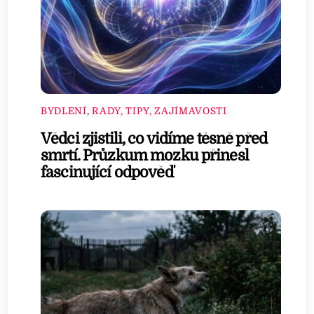
BYDLENÍ
,
RADY, TIPY, ZAJÍMAVOSTI
Vědci zjistili, co vidíme těsně před
smrtí. Průzkum mozku přinesl
fascinující odpověď