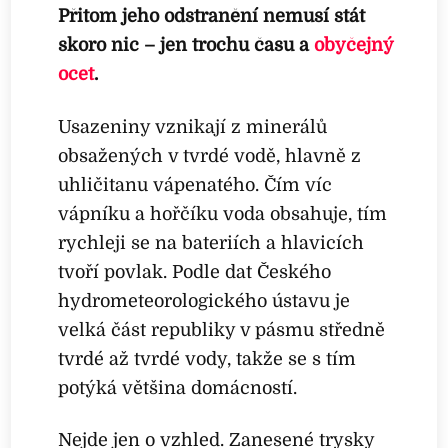
Přitom jeho odstranění nemusí stát
skoro nic – jen trochu času a
obyčejný
ocet
.
Usazeniny vznikají z minerálů
obsažených v tvrdé vodě, hlavně z
uhličitanu vápenatého. Čím víc
vápníku a hořčíku voda obsahuje, tím
rychleji se na bateriích a hlavicích
tvoří povlak. Podle dat Českého
hydrometeorologického ústavu je
velká část republiky v pásmu středně
tvrdé až tvrdé vody, takže se s tím
potýká většina domácností.
Nejde jen o vzhled. Zanesené trysky