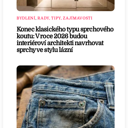
BYDLENÍ
,
RADY, TIPY, ZAJÍMAVOSTI
Konec klasického typu sprchového
koutu: V roce 2026 budou
interiéroví architekti navrhovat
sprchy ve stylu lázní