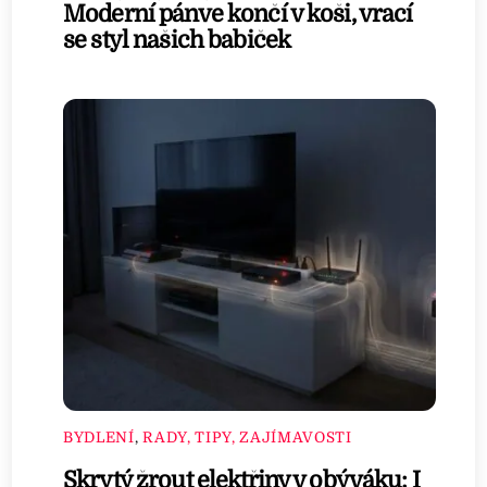
Moderní pánve končí v koši, vrací
se styl našich babiček
BYDLENÍ
,
RADY, TIPY, ZAJÍMAVOSTI
Skrytý žrout elektřiny v obýváku: I