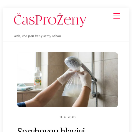
Skip
Men
to
content
Web, kde jsou ženy samy sebou
11. 4. 2026
Sprchovou hlavici