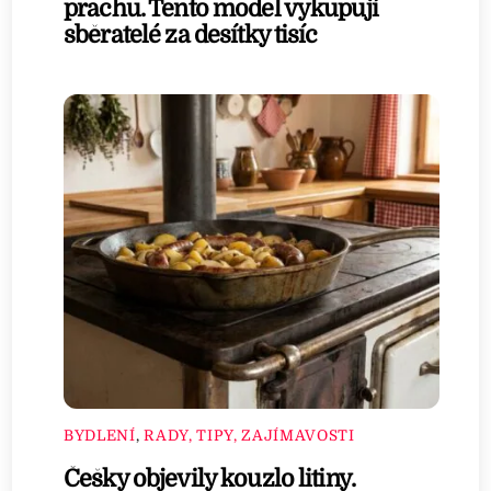
prachu. Tento model vykupují
sběratelé za desítky tisíc
BYDLENÍ
,
RADY, TIPY, ZAJÍMAVOSTI
Češky objevily kouzlo litiny.