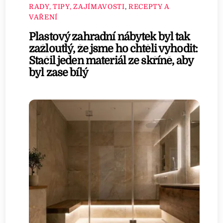
RADY, TIPY, ZAJÍMAVOSTI
,
RECEPTY A
VAŘENÍ
Plastový zahradní nábytek byl tak
zažloutlý, že jsme ho chtěli vyhodit:
Stačil jeden materiál ze skříně, aby
byl zase bílý