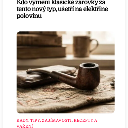
Kdo vymění klasické žárovky za
tento nový typ, ušetří na elektřině
polovinu
RADY, TIPY, ZAJÍMAVOSTI
,
RECEPTY A
VAŘENÍ