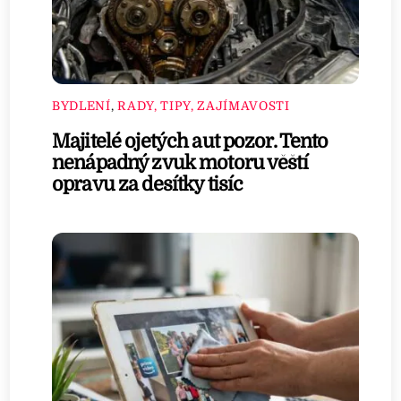
BYDLENÍ
,
RADY, TIPY, ZAJÍMAVOSTI
Majitelé ojetých aut pozor. Tento
nenápadný zvuk motoru věští
opravu za desítky tisíc