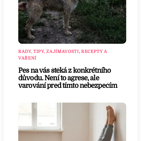
RADY, TIPY, ZAJÍMAVOSTI
,
RECEPTY A
VAŘENÍ
Pes na vás štěká z konkrétního
důvodu. Není to agrese, ale
varování před tímto nebezpečím