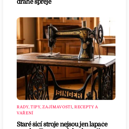
drahé spreje
RADY, TIPY, ZAJÍMAVOSTI
,
RECEPTY A
VAŘENÍ
Staré šicí stroje nejsou jen lapače