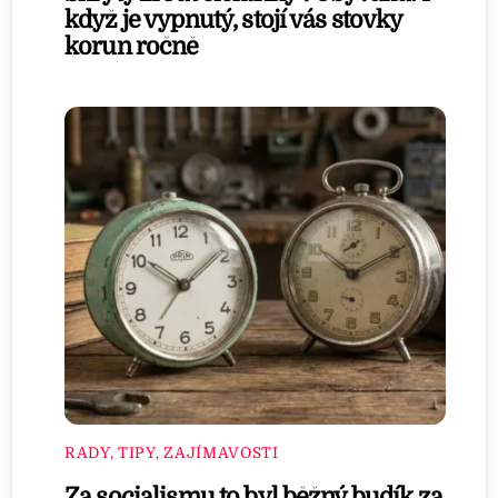
když je vypnutý, stojí vás stovky
korun ročně
RADY, TIPY, ZAJÍMAVOSTI
Za socialismu to byl běžný budík za