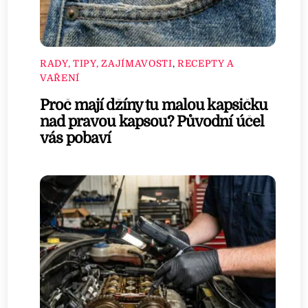
RADY, TIPY, ZAJÍMAVOSTI
,
RECEPTY A
VAŘENÍ
Proč mají džíny tu malou kapsičku
nad pravou kapsou? Původní účel
vás pobaví