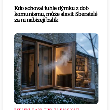
Kdo schoval tuhle dýmku z dob
komunismu, může slavit. Sběratelé
za ni nabízejí balík
BYDLENÍ
,
RADY, TIPY, ZAJÍMAVOSTI