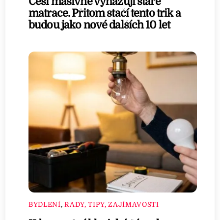
Češi masivně vyhazují staré
matrace. Přitom stačí tento trik a
budou jako nové dalších 10 let
BYDLENÍ
,
RADY, TIPY, ZAJÍMAVOSTI