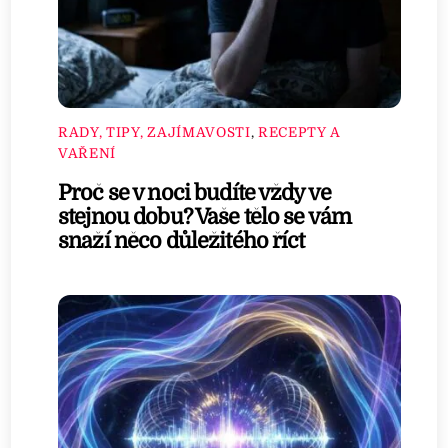
RADY, TIPY, ZAJÍMAVOSTI
,
RECEPTY A
VAŘENÍ
Proč se v noci budíte vždy ve
stejnou dobu? Vaše tělo se vám
snaží něco důležitého říct