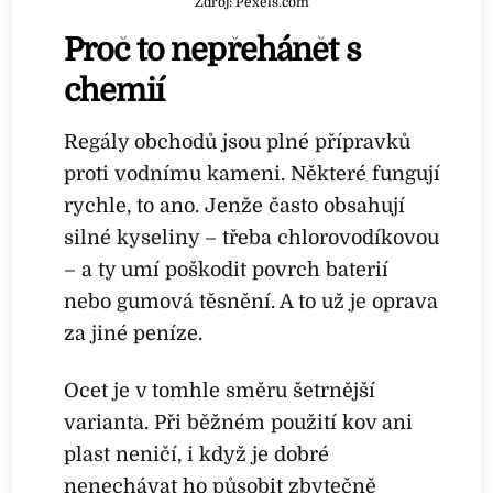
Zdroj: Pexels.com
Proč to nepřehánět s
chemií
Regály obchodů jsou plné přípravků
proti vodnímu kameni. Některé fungují
rychle, to ano. Jenže často obsahují
silné kyseliny – třeba chlorovodíkovou
– a ty umí poškodit povrch baterií
nebo gumová těsnění. A to už je oprava
za jiné peníze.
Ocet je v tomhle směru šetrnější
varianta. Při běžném použití kov ani
plast neničí, i když je dobré
nenechávat ho působit zbytečně