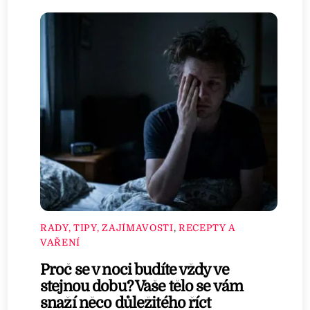
RADY, TIPY, ZAJÍMAVOSTI
,
RECEPTY A
VAŘENÍ
Proč se v noci budíte vždy ve
stejnou dobu? Vaše tělo se vám
snaží něco důležitého říct