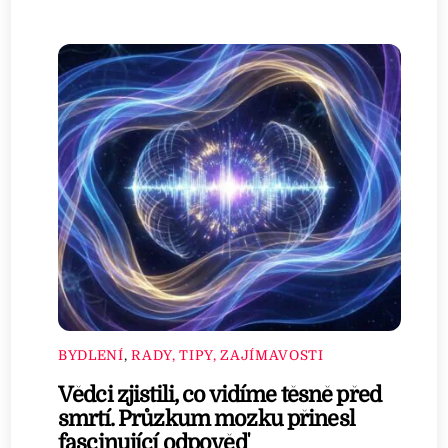
BYDLENÍ
,
RADY, TIPY, ZAJÍMAVOSTI
Vědci zjistili, co vidíme těsně před
smrtí. Průzkum mozku přinesl
fascinující odpověď