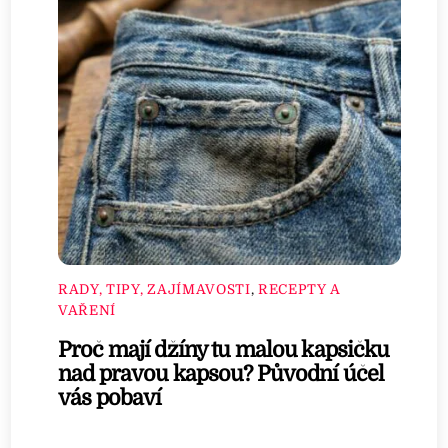
RADY, TIPY, ZAJÍMAVOSTI
,
RECEPTY A
VAŘENÍ
Proč mají džíny tu malou kapsičku
nad pravou kapsou? Původní účel
vás pobaví