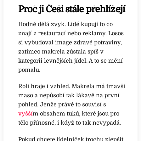
Proč ji Češi stále přehlížejí
Hodně dělá zvyk. Lidé kupují to co
znají z restaurací nebo reklamy. Losos
si vybudoval image zdravé potraviny,
zatímco makrela zůstala spíš v
kategorii levnějších jídel. A to se mění
pomalu.
Roli hraje i vzhled. Makrela má tmavší
maso a nepůsobí tak lákavě na první
pohled. Jenže právě to souvisí s
vyšší
m obsahem tuků, které jsou pro
tělo přínosné, i když to tak nevypadá.
Pokud chcete jídelníček trochu zlepšit