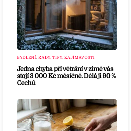
BYDLENÍ
,
RADY, TIPY, ZAJÍMAVOSTI
Jedna chyba při větrání v zimě vás
stojí 3 000 Kč měsíčně. Dělá ji 90 %
Čechů