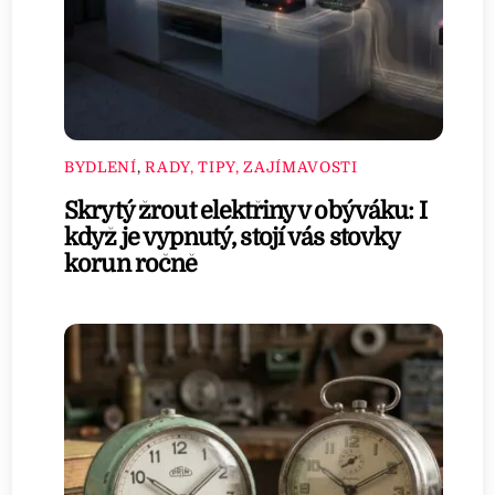
BYDLENÍ
,
RADY, TIPY, ZAJÍMAVOSTI
Skrytý žrout elektřiny v obýváku: I
když je vypnutý, stojí vás stovky
korun ročně