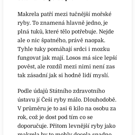
Makrela patří mezi tučnější mořské
ryby. To znamená hlavně jedno, je
plná tuků, které tělo potřebuje. Nejde
ale o nic špatného, právě naopak.
Tyhle tuky pomáhají srdci i mozku
fungovat jak mají. Losos má sice lepší
pověst, ale rozdíl mezi nimi není zas
tak zásadní jak si hodně lidí myslí.
Podle údajů Státního zdravotního
ústavu jí Češi ryby málo. Dlouhodobě.
V průměru je to asi 6 kilo na osobu za
rok, což je dost pod tím co se
doporučuje. Přitom levnější ryby jako
makrela by to mohly docela snadno