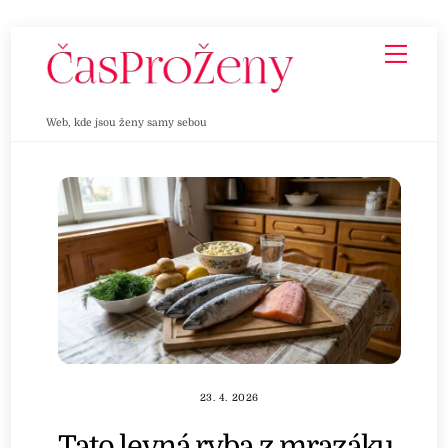
Skip
Men
to
content
Web, kde jsou ženy samy sebou
23. 4. 2026
Tato levná ryba z mrazáku