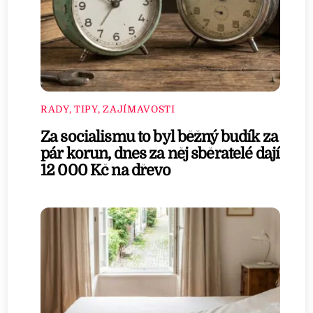
RADY, TIPY, ZAJÍMAVOSTI
Za socialismu to byl běžný budík za
pár korun, dnes za něj sběratelé dají
12 000 Kč na dřevo