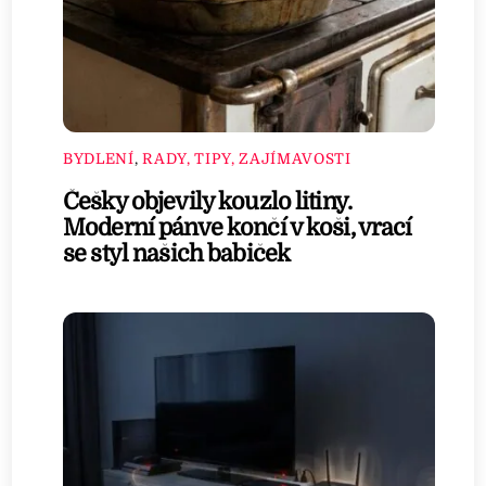
BYDLENÍ
,
RADY, TIPY, ZAJÍMAVOSTI
Češky objevily kouzlo litiny.
Moderní pánve končí v koši, vrací
se styl našich babiček