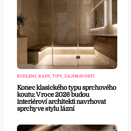
BYDLENÍ
,
RADY, TIPY, ZAJÍMAVOSTI
Konec klasického typu sprchového
koutu: V roce 2026 budou
interiéroví architekti navrhovat
sprchy ve stylu lázní