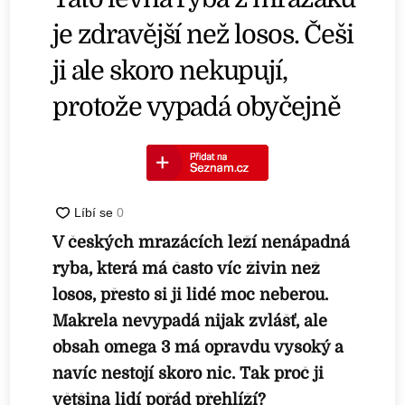
je zdravější než losos. Češi
ji ale skoro nekupují,
protože vypadá obyčejně
V českých mrazácích leží nenápadná
ryba, která má často víc živin než
losos, přesto si ji lidé moc neberou.
Makrela nevypadá nijak zvlášť, ale
obsah omega 3 má opravdu vysoký a
navíc nestojí skoro nic. Tak proč ji
většina lidí pořád přehlíží?