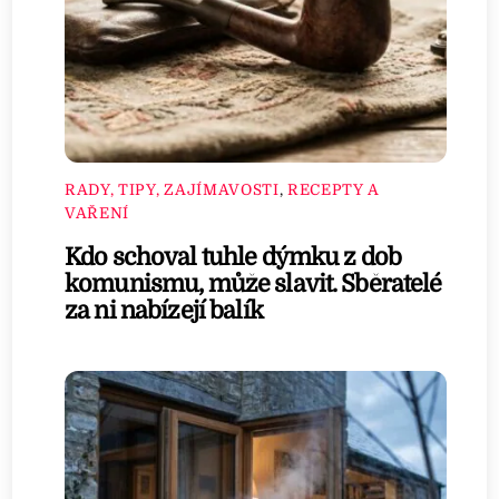
RADY, TIPY, ZAJÍMAVOSTI
,
RECEPTY A
VAŘENÍ
Kdo schoval tuhle dýmku z dob
komunismu, může slavit. Sběratelé
za ni nabízejí balík