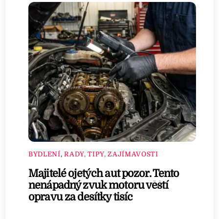
BYDLENÍ
,
RADY, TIPY, ZAJÍMAVOSTI
Majitelé ojetých aut pozor. Tento
nenápadný zvuk motoru věští
opravu za desítky tisíc