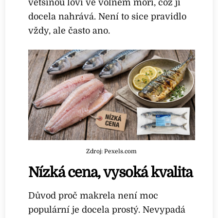
většinou loví ve volném moři, což jí
docela nahrává. Není to sice pravidlo
vždy, ale často ano.
Zdroj: Pexels.com
Nízká cena, vysoká kvalita
Důvod proč makrela není moc
populární je docela prostý. Nevypadá