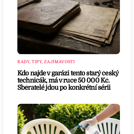
RADY, TIPY, ZAJÍMAVOSTI
Kdo najde v garáži tento starý český
techničák, má v ruce 50 000 Kč.
Sběratelé jdou po konkrétní sérii