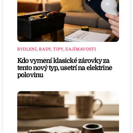
BYDLENÍ
,
RADY, TIPY, ZAJÍMAVOSTI
Kdo vymění klasické žárovky za
tento nový typ, ušetří na elektřině
polovinu