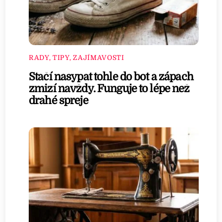
RADY, TIPY, ZAJÍMAVOSTI
Stačí nasypat tohle do bot a zápach
zmizí navždy. Funguje to lépe než
drahé spreje