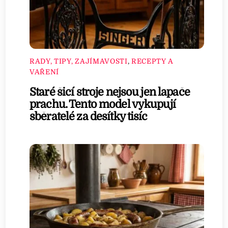
RADY, TIPY, ZAJÍMAVOSTI
,
RECEPTY A
VAŘENÍ
Staré šicí stroje nejsou jen lapače
prachu. Tento model vykupují
sběratelé za desítky tisíc