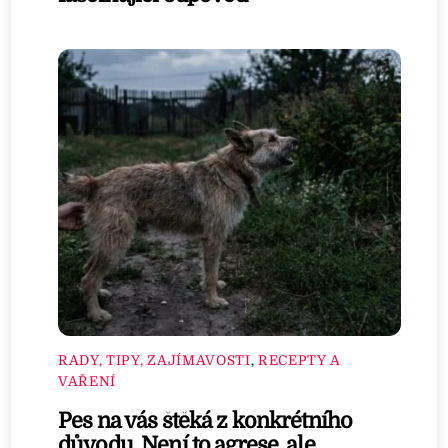
RADY, TIPY, ZAJÍMAVOSTI
,
RECEPTY A
VAŘENÍ
Pes na vás štěká z konkrétního
důvodu. Není to agrese, ale