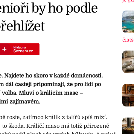
enioři by ho podle
řehlížet
čistš
e. Najdete ho skoro v každé domácnosti.
 dál častěji připomínají, že pro lidi po
í volba. Mluví o králičím mase –
lmi zajímavém.
 roste, zatímco králík z talířů spíš mizí.
e to škoda. Králičí maso má totiž přirozeně