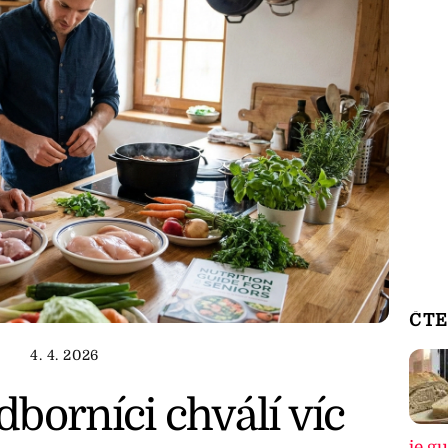
ČTE
4. 4. 2026
borníci chválí víc
je g