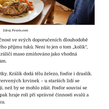
Zdroj: Pexels.com
ečnost ve svých doporučeních dlouhodobě
 příjmu tuků. Není to jen o tom „kolik“,
á králičí maso zmiňováno jako vhodná
ům.
ky. Králík dodá tělu železo, fosfor i draslík.
červených krvinek – u starších lidí se
i, než by se mohlo zdát. Fosfor souvisí se
pak hraje roli při správné činnosti svalů a
ku.