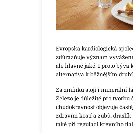
Evropská kardiologická spol
zdůrazňuje význam vyváženého
ale hlavně jaké. I proto býv
alternativa k běžnějším druh
Za zmínku stojí i minerální lát
Železo je důležité pro tvorbu 
chudokrevnost objevuje častěj
zdravím kostí a zubů, draslík 
také při regulaci krevního tla