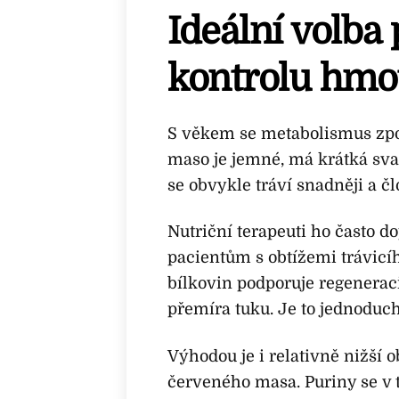
Ideální volba 
kontrolu hmo
S věkem se metabolismus zpoma
maso je jemné, má krátká sv
se obvykle tráví snadněji a č
Nutriční terapeuti ho často d
pacientům s obtížemi trávicíh
bílkovin podporuje regenerac
přemíra tuku. Je to jednoduché
Výhodou je i relativně nižší
červeného masa. Puriny se v 