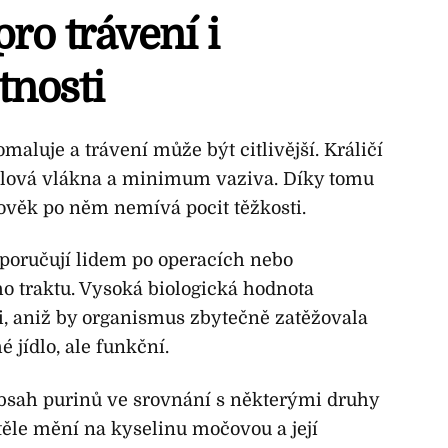
pro trávení i
tnosti
luje a trávení může být citlivější. Králičí
alová vlákna a minimum vaziva. Díky tomu
lověk po něm nemívá pocit těžkosti.
oporučují lidem po operacích nebo
o traktu. Vysoká biologická hodnota
i, aniž by organismus zbytečně zatěžovala
 jídlo, ale funkční.
 obsah purinů ve srovnání s některými druhy
těle mění na kyselinu močovou a její