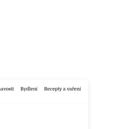
mavosti
Bydlení
Recepty a vaření