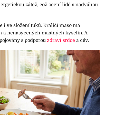
rgetickou zátěž, což ocení lidé s nadváhou
e i ve složení tuků. Králičí maso má
h a nenasycených mastných kyselin. A
spojovány s podporou
zdraví srdce
a cév.