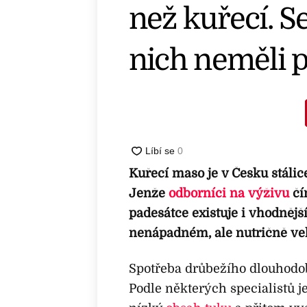
než kuřecí. S
nich neměli p
Kuřecí maso je v Česku stálic
Jenže
odborníci na výživu
čím
padesátce existuje i vhodnějš
nenápadném, ale nutričně ve
Spotřeba drůbežího dlouhodobě
Podle některých specialistů j