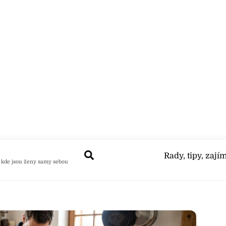
Search
Rady, tipy, zají
 kde jsou ženy samy sebou