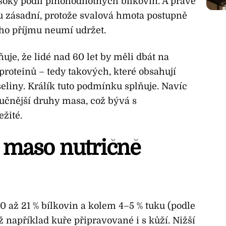
soký podíl plnohodnotných bílkovin. A právě
u zásadní, protože svalová hmota postupně
ého příjmu neumí udržet.
uje, že lidé nad 60 let by měli dbát na
proteinů – tedy takových, které obsahují
liny. Králík tuto podmínku splňuje. Navíc
 tučnější druhy masa, což bývá s
ežité.
čí maso nutričně
 až 21 % bílkovin a kolem 4–5 % tuku (podle
ž například kuře připravované i s kůží. Nižší