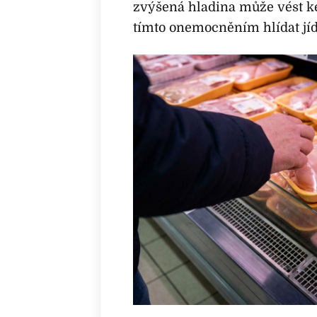
zvýšená hladina může vést ke
tímto onemocněním hlídat jíd