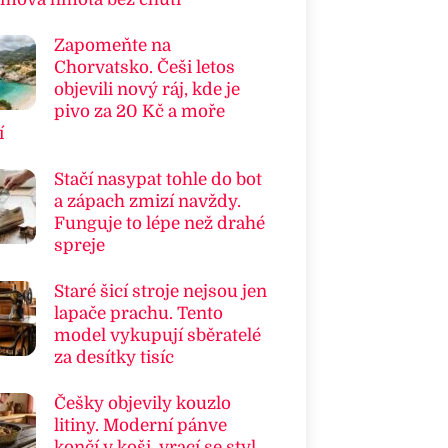
Zapomeňte na
Chorvatsko. Češi letos
objevili nový ráj, kde je
pivo za 20 Kč a moře
í
Stačí nasypat tohle do bot
a zápach zmizí navždy.
Funguje to lépe než drahé
spreje
Staré šicí stroje nejsou jen
lapače prachu. Tento
model vykupují sběratelé
za desítky tisíc
Češky objevily kouzlo
litiny. Moderní pánve
končí v koši, vrací se styl