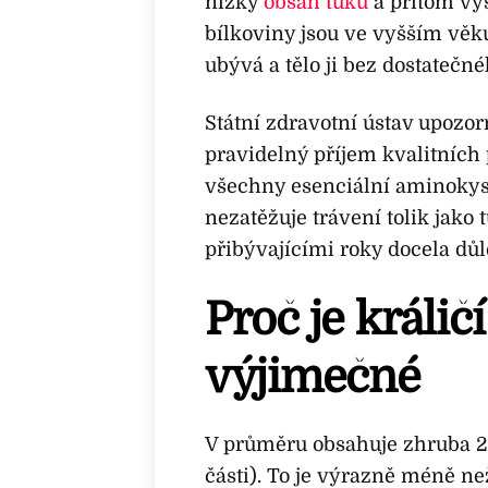
nízký
obsah tuku
a přitom vy
bílkoviny jsou ve vyšším věk
ubývá a tělo ji bez dostatečn
Státní zdravotní ústav upozorň
pravidelný příjem kvalitních 
všechny esenciální aminokyse
nezatěžuje trávení tolik jako
přibývajícími roky docela důl
Proč je králi
výjimečné
V průměru obsahuje zhruba 20
části). To je výrazně méně ne