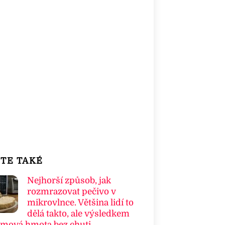
TE TAKÉ
Nejhorší způsob, jak
rozmrazovat pečivo v
mikrovlnce. Většina lidí to
dělá takto, ale výsledkem
umová hmota bez chuti