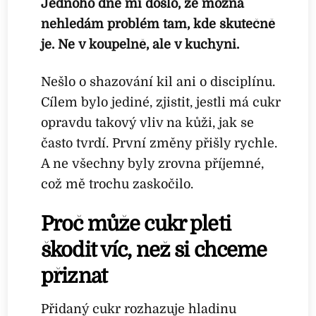
Jednoho dne mi došlo, že možná
nehledám problém tam, kde skutečně
je. Ne v koupelně, ale v kuchyni.
Nešlo o shazování kil ani o disciplínu.
Cílem bylo jediné, zjistit, jestli má cukr
opravdu takový vliv na kůži, jak se
často tvrdí. První změny přišly rychle.
A ne všechny byly zrovna příjemné,
což mě trochu zaskočilo.
Proč může cukr pleti
škodit víc, než si chceme
přiznat
Přidaný cukr rozhazuje hladinu