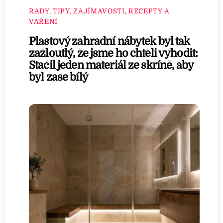
RADY, TIPY, ZAJÍMAVOSTI
,
RECEPTY A
VAŘENÍ
Plastový zahradní nábytek byl tak
zažloutlý, že jsme ho chtěli vyhodit:
Stačil jeden materiál ze skříně, aby
byl zase bílý