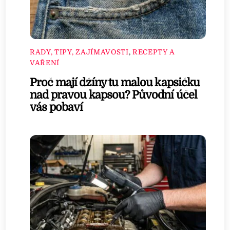
RADY, TIPY, ZAJÍMAVOSTI
,
RECEPTY A
VAŘENÍ
Proč mají džíny tu malou kapsičku
nad pravou kapsou? Původní účel
vás pobaví