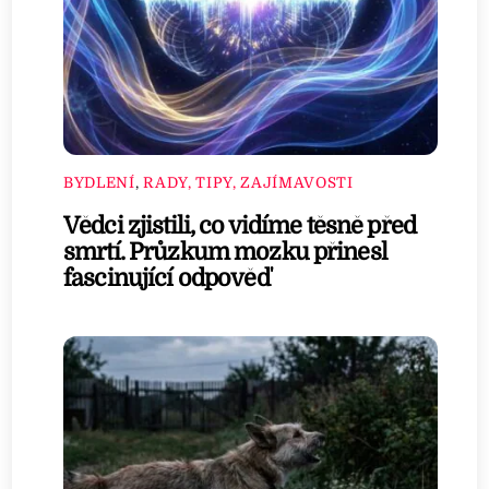
BYDLENÍ
,
RADY, TIPY, ZAJÍMAVOSTI
Vědci zjistili, co vidíme těsně před
smrtí. Průzkum mozku přinesl
fascinující odpověď