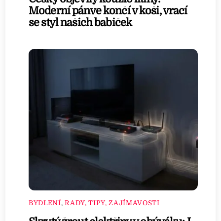
Moderní pánve končí v koši, vrací
se styl našich babiček
BYDLENÍ
,
RADY, TIPY, ZAJÍMAVOSTI