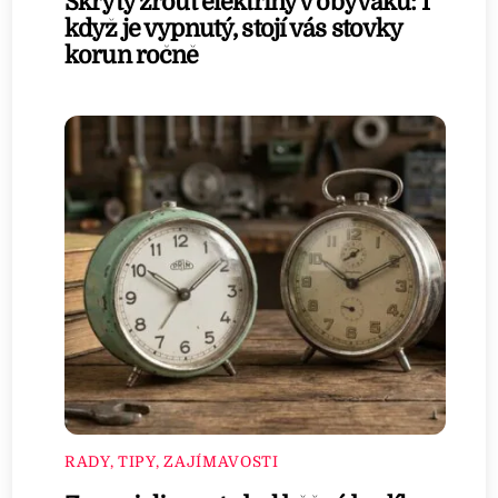
Skrytý žrout elektřiny v obýváku: I
když je vypnutý, stojí vás stovky
korun ročně
RADY, TIPY, ZAJÍMAVOSTI