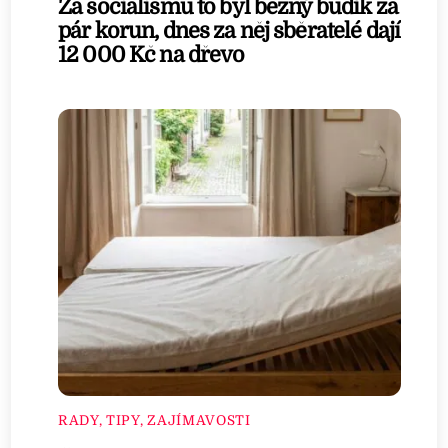
Za socialismu to byl běžný budík za
pár korun, dnes za něj sběratelé dají
12 000 Kč na dřevo
RADY, TIPY, ZAJÍMAVOSTI