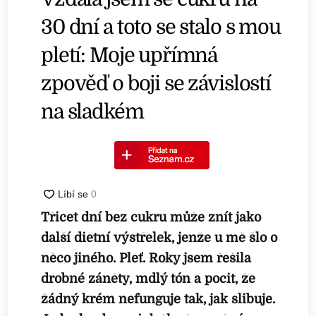
30 dní a toto se stalo s mou
pletí: Moje upřímná
zpověď o boji se závislostí
na sladkém
Třicet dní bez cukru může znít jako
další dietní výstřelek, jenže u mě šlo o
něco jiného. Pleť. Roky jsem řešila
drobné záněty, mdlý tón a pocit, že
žádný krém nefunguje tak, jak slibuje.