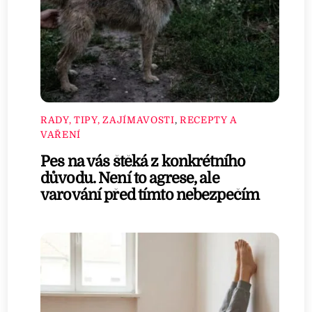
RADY, TIPY, ZAJÍMAVOSTI
,
RECEPTY A
VAŘENÍ
Pes na vás štěká z konkrétního
důvodu. Není to agrese, ale
varování před tímto nebezpečím