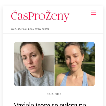
Skip
Men
to
content
Web, kde jsou ženy samy sebou
10. 2. 2026
Vzdala jsem se cukru na