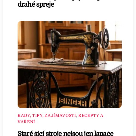
drahé spreje
RADY, TIPY, ZAJÍMAVOSTI
,
RECEPTY A
VAŘENÍ
Staré šicí stroje nejsou jen lapače