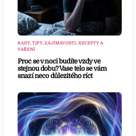
RADY, TIPY, ZAJÍMAVOSTI
,
RECEPTY A
VAŘENÍ
Proč se v noci budíte vždy ve
stejnou dobu? Vaše tělo se vám
snaží něco důležitého říct