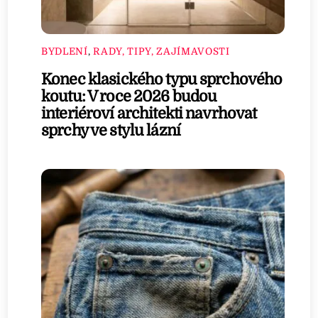
BYDLENÍ
,
RADY, TIPY, ZAJÍMAVOSTI
Konec klasického typu sprchového
koutu: V roce 2026 budou
interiéroví architekti navrhovat
sprchy ve stylu lázní