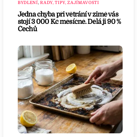
BYDLENÍ
,
RADY, TIPY, ZAJÍMAVOSTI
Jedna chyba při větrání v zimě vás
stojí 3 000 Kč měsíčně. Dělá ji 90 %
Čechů