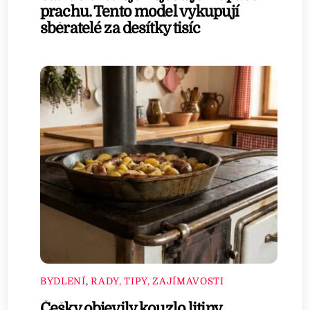
prachu. Tento model vykupují
sběratelé za desítky tisíc
BYDLENÍ
,
RADY, TIPY, ZAJÍMAVOSTI
Češky objevily kouzlo litiny.