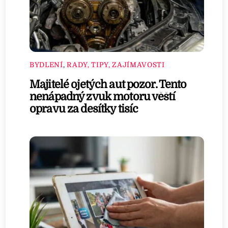
BYDLENÍ
,
RADY, TIPY, ZAJÍMAVOSTI
Majitelé ojetých aut pozor. Tento
nenápadný zvuk motoru věští
opravu za desítky tisíc