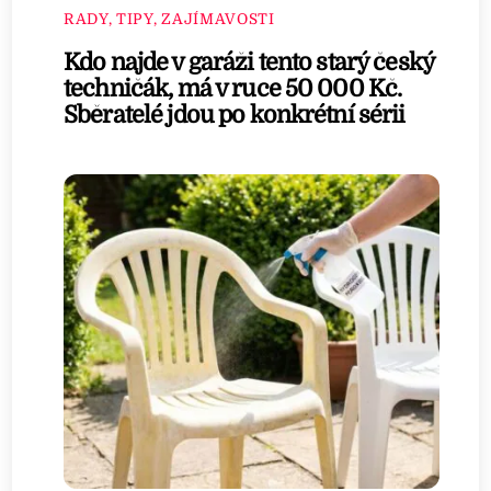
RADY, TIPY, ZAJÍMAVOSTI
Kdo najde v garáži tento starý český
techničák, má v ruce 50 000 Kč.
Sběratelé jdou po konkrétní sérii