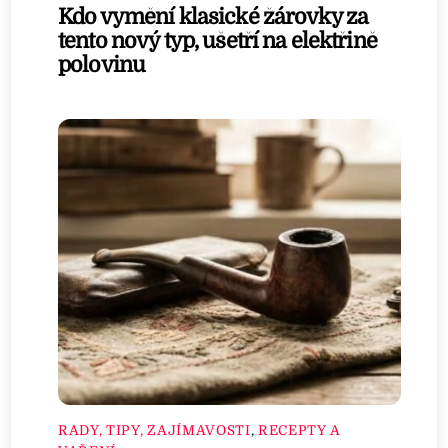
Kdo vymění klasické žárovky za
tento nový typ, ušetří na elektřině
polovinu
RADY, TIPY, ZAJÍMAVOSTI
,
RECEPTY A