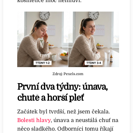
kosmetice moc nemluví.
Zdroj: Pexels.com
První dva týdny: únava,
chutě a horší pleť
Začátek byl tvrdší, než jsem čekala.
Bolesti hlavy
, únava a neustálá chuť na
něco sladkého. Odborníci tomu říkají