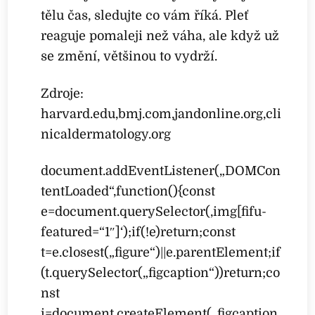
tělu čas, sledujte co vám říká. Pleť
reaguje pomaleji než váha, ale když už
se změní, většinou to vydrží.
Zdroje:
harvard.edu,bmj.com,jandonline.org,cli
nicaldermatology.org
document.addEventListener(„DOMCon
tentLoaded“,function(){const
e=document.querySelector(‚img[fifu-
featured=“1″]‘);if(!e)return;const
t=e.closest(„figure“)||e.parentElement;if
(t.querySelector(„figcaption“))return;co
nst
i=document.createElement(„figcaption