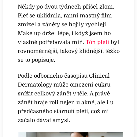
Někdy po dvou týdnech přišel zlom.
Pleť se uklidnila, ranní mastný film
zmizel a záněty se hojily rychleji.
Make up držel lépe, i když jsem ho
vlastně potřebovala míň.
Tón pleti
byl
rovnoměrnější, takový klidnější, těžko
se to popisuje.
Podle odborného časopisu Clinical
Dermatology může omezení cukru
snížit celkový zánět v těle. A právě
zánět hraje roli nejen u akné, ale i u
předčasného stárnutí pleti, což mi
začalo dávat smysl.