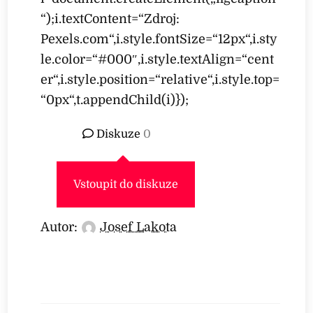
“);i.textContent=“Zdroj:
Pexels.com“,i.style.fontSize=“12px“,i.sty
le.color=“#000″,i.style.textAlign=“cent
er“,i.style.position=“relative“,i.style.top=
“0px“,t.appendChild(i)});
Diskuze
0
Vstoupit do diskuze
Autor:
Josef Lakota