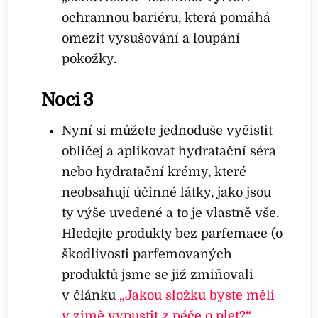
ochrannou bariéru, která pomáhá
omezit vysušování a loupání
pokožky.
Noci 3
Nyní si můžete jednoduše vyčistit
obličej a aplikovat hydratační séra
nebo hydratační krémy, které
neobsahují účinné látky, jako jsou
ty výše uvedené a to je vlastně vše.
Hledejte produkty bez parfemace (o
škodlivosti parfemovaných
produktů jsme se již zmiňovali
v článku
„Jakou složku byste měli
v zimě vypustit z péče o pleť?“
,