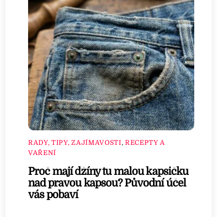
RADY, TIPY, ZAJÍMAVOSTI
,
RECEPTY A
VAŘENÍ
Proč mají džíny tu malou kapsičku
nad pravou kapsou? Původní účel
vás pobaví