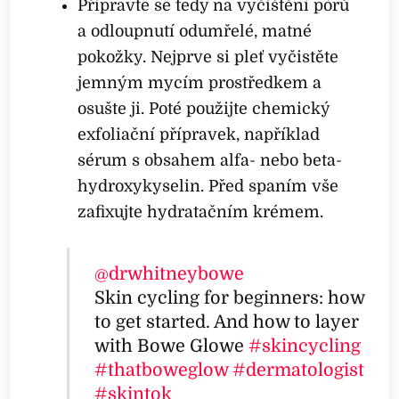
Připravte se tedy na vyčištění pórů
a odloupnutí odumřelé, matné
pokožky. Nejprve si pleť vyčistěte
jemným mycím prostředkem a
osušte ji. Poté použijte chemický
exfoliační přípravek, například
sérum s obsahem alfa- nebo beta-
hydroxykyselin. Před spaním vše
zafixujte hydratačním krémem.
@drwhitneybowe
Skin cycling for beginners: how
to get started. And how to layer
with Bowe Glowe
#skincycling
#thatboweglow
#dermatologist
#skintok