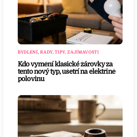
BYDLENÍ
,
RADY, TIPY, ZAJÍMAVOSTI
Kdo vymění klasické žárovky za
tento nový typ, ušetří na elektřině
polovinu