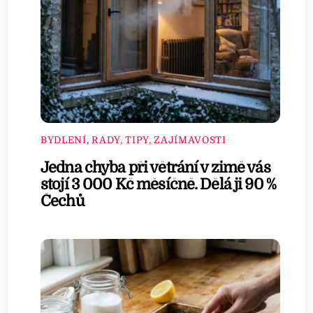
BYDLENÍ
,
RADY, TIPY, ZAJÍMAVOSTI
Jedna chyba při větrání v zimě vás
stojí 3 000 Kč měsíčně. Dělá ji 90 %
Čechů