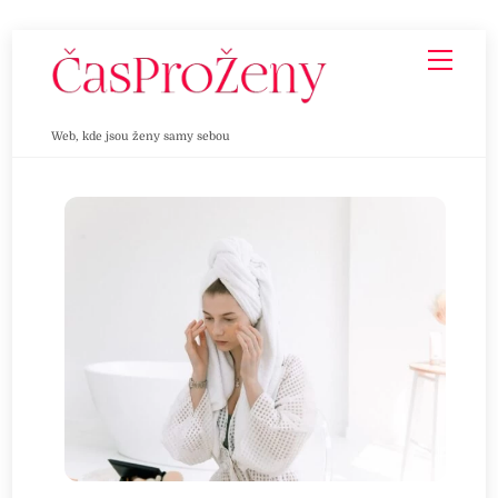
Skip
Men
to
content
Web, kde jsou ženy samy sebou