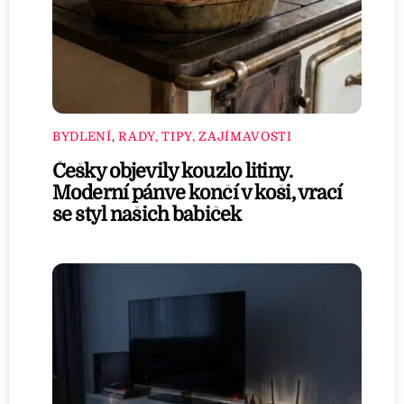
BYDLENÍ
,
RADY, TIPY, ZAJÍMAVOSTI
Češky objevily kouzlo litiny.
Moderní pánve končí v koši, vrací
se styl našich babiček