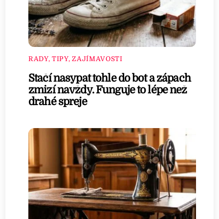
RADY, TIPY, ZAJÍMAVOSTI
Stačí nasypat tohle do bot a zápach
zmizí navždy. Funguje to lépe než
drahé spreje