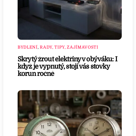
BYDLENÍ
,
RADY, TIPY, ZAJÍMAVOSTI
Skrytý žrout elektřiny v obýváku: I
když je vypnutý, stojí vás stovky
korun ročně