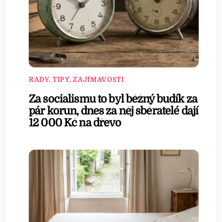
RADY, TIPY, ZAJÍMAVOSTI
Za socialismu to byl běžný budík za
pár korun, dnes za něj sběratelé dají
12 000 Kč na dřevo