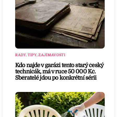
RADY, TIPY, ZAJÍMAVOSTI
Kdo najde v garáži tento starý český
techničák, má v ruce 50 000 Kč.
Sběratelé jdou po konkrétní sérii