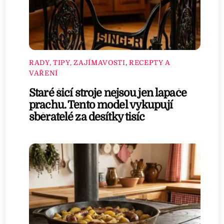
RADY, TIPY, ZAJÍMAVOSTI
,
RECEPTY A
VAŘENÍ
Staré šicí stroje nejsou jen lapače
prachu. Tento model vykupují
sběratelé za desítky tisíc