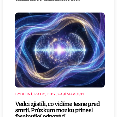
BYDLENÍ
,
RADY, TIPY, ZAJÍMAVOSTI
Vědci zjistili, co vidíme těsně před
smrtí. Průzkum mozku přinesl
fascinující odpověď