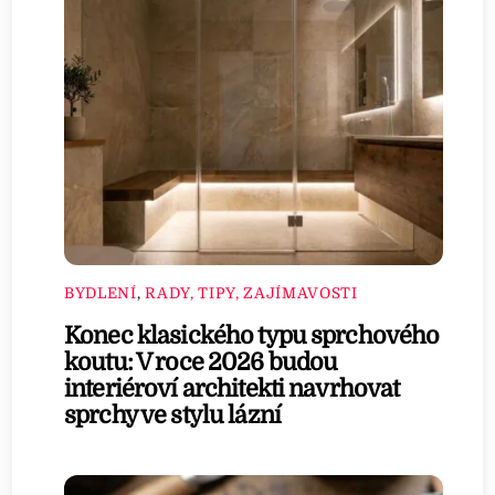
BYDLENÍ
,
RADY, TIPY, ZAJÍMAVOSTI
Konec klasického typu sprchového
koutu: V roce 2026 budou
interiéroví architekti navrhovat
sprchy ve stylu lázní