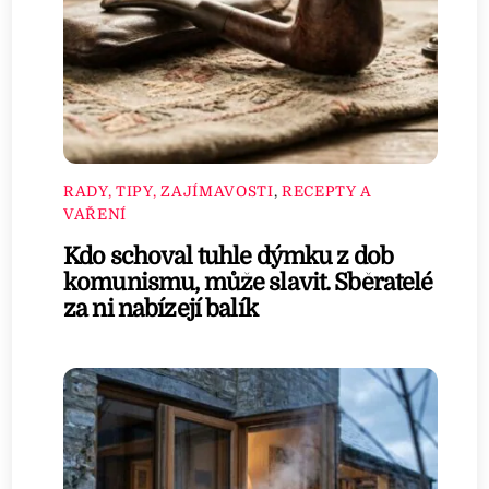
RADY, TIPY, ZAJÍMAVOSTI
,
RECEPTY A
VAŘENÍ
Kdo schoval tuhle dýmku z dob
komunismu, může slavit. Sběratelé
za ni nabízejí balík