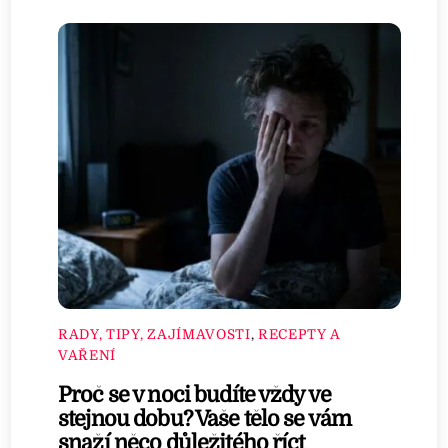
RADY, TIPY, ZAJÍMAVOSTI
,
RECEPTY A
VAŘENÍ
Proč se v noci budíte vždy ve
stejnou dobu? Vaše tělo se vám
snaží něco důležitého říct