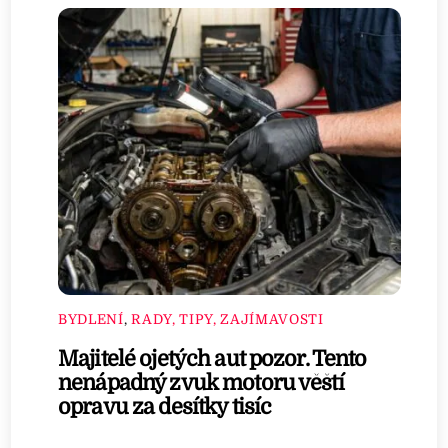
BYDLENÍ
,
RADY, TIPY, ZAJÍMAVOSTI
Majitelé ojetých aut pozor. Tento
nenápadný zvuk motoru věští
opravu za desítky tisíc