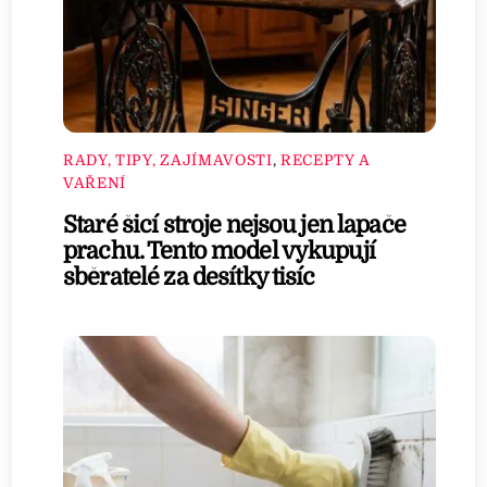
RADY, TIPY, ZAJÍMAVOSTI
,
RECEPTY A
VAŘENÍ
Staré šicí stroje nejsou jen lapače
prachu. Tento model vykupují
sběratelé za desítky tisíc