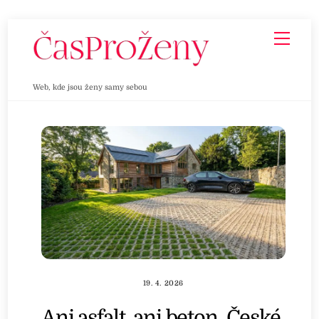
Skip
Men
to
content
Web, kde jsou ženy samy sebou
19. 4. 2026
Ani asfalt, ani beton. České