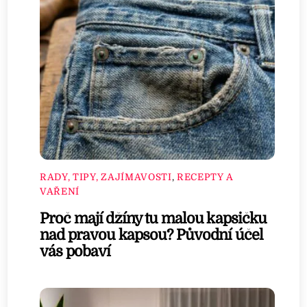
RADY, TIPY, ZAJÍMAVOSTI
,
RECEPTY A
VAŘENÍ
Proč mají džíny tu malou kapsičku
nad pravou kapsou? Původní účel
vás pobaví