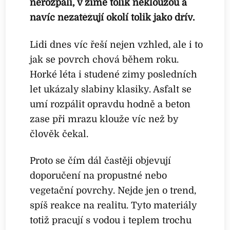
nerozpálí, v zimě tolik nekloužou a
navíc nezatěžují okolí tolik jako dřív.
Lidi dnes víc řeší nejen vzhled, ale i to
jak se povrch chová během roku.
Horké léta i studené zimy posledních
let ukázaly slabiny klasiky. Asfalt se
umí rozpálit opravdu hodně a beton
zase při mrazu klouže víc než by
člověk čekal.
Proto se čím dál častěji objevují
doporučení na propustné nebo
vegetační povrchy. Nejde jen o trend,
spíš reakce na realitu. Tyto materiály
totiž pracují s vodou i teplem trochu