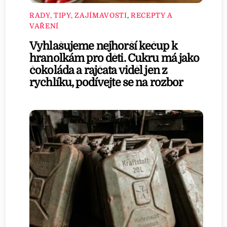
RADY, TIPY, ZAJÍMAVOSTI
,
RECEPTY A
VAŘENÍ
Vyhlašujeme nejhorší kečup k
hranolkám pro děti. Cukru má jako
čokoláda a rajčata viděl jen z
rychlíku, podívejte se na rozbor