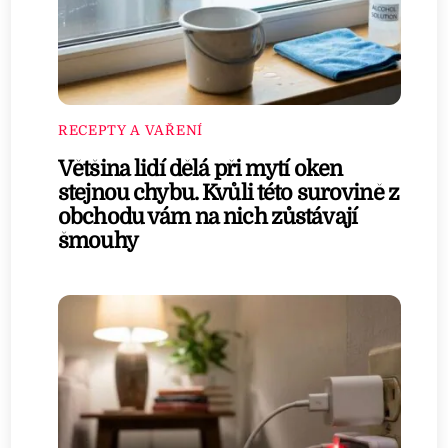
RECEPTY A VAŘENÍ
Většina lidí dělá při mytí oken
stejnou chybu. Kvůli této surovině z
obchodu vám na nich zůstávají
šmouhy