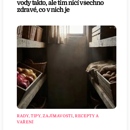
vody takto, ale tím ničí všechno
zdravé, co v nich je
RADY, TIPY, ZAJÍMAVOSTI
,
RECEPTY A
VAŘENÍ