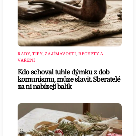
RADY, TIPY, ZAJÍMAVOSTI
,
RECEPTY A
VAŘENÍ
Kdo schoval tuhle dýmku z dob
komunismu, může slavit. Sběratelé
za ni nabízejí balík