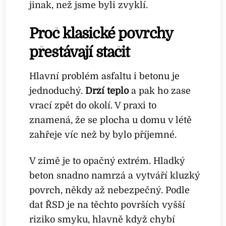
jinak, než jsme byli zvyklí.
Proč klasické povrchy
přestávají stačit
Hlavní problém asfaltu i betonu je
jednoduchý.
Drží teplo
a pak ho zase
vrací zpět do okolí. V praxi to
znamená, že se plocha u domu v létě
zahřeje víc než by bylo příjemné.
V zimě je to opačný extrém. Hladký
beton snadno namrzá a vytváří kluzký
povrch, někdy až nebezpečný. Podle
dat ŘSD je na těchto površích vyšší
riziko smyku, hlavně když chybí