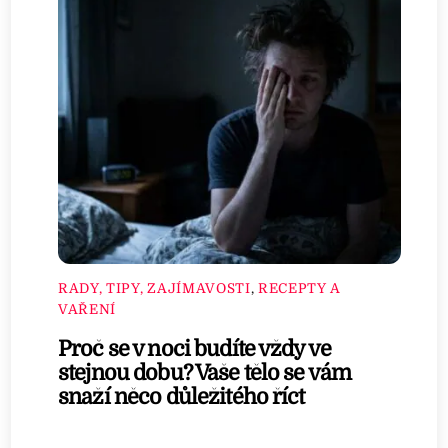
RADY, TIPY, ZAJÍMAVOSTI
,
RECEPTY A
VAŘENÍ
Proč se v noci budíte vždy ve
stejnou dobu? Vaše tělo se vám
snaží něco důležitého říct