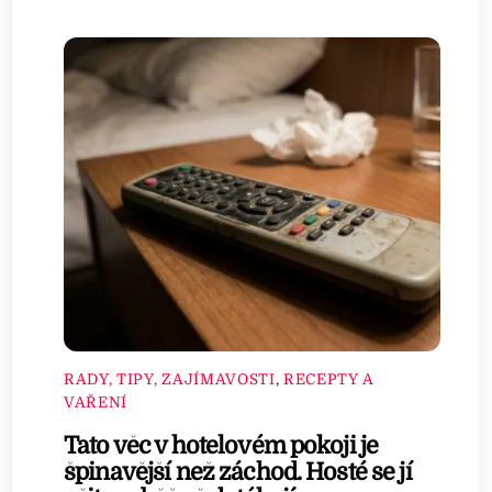
RADY, TIPY, ZAJÍMAVOSTI
,
RECEPTY A
VAŘENÍ
Tato věc v hotelovém pokoji je
špinavější než záchod. Hosté se jí