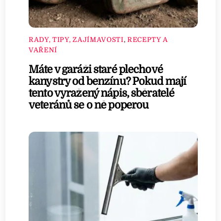
RADY, TIPY, ZAJÍMAVOSTI
,
RECEPTY A
VAŘENÍ
Máte v garáži staré plechové
kanystry od benzínu? Pokud mají
tento vyražený nápis, sběratelé
veteránů se o ně poperou