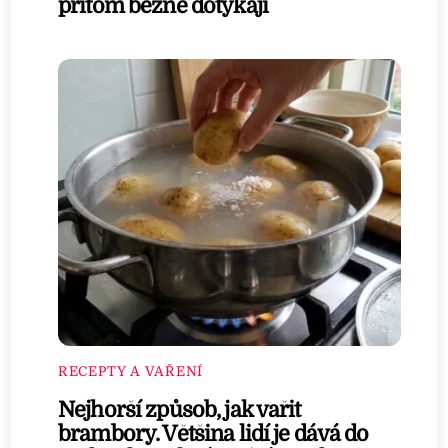
přitom běžně dotýkají
RECEPTY A VAŘENÍ
Nejhorší způsob, jak vařit
brambory. Většina lidí je dává do