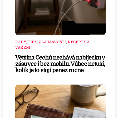
RADY, TIPY, ZAJÍMAVOSTI
,
RECEPTY A
VAŘENÍ
Většina Čechů nechává nabíječku v
zásuvce i bez mobilu. Vůbec netuší,
kolik je to stojí peněz ročně