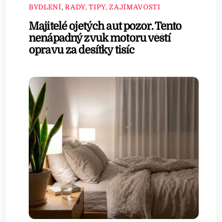
BYDLENÍ
,
RADY, TIPY, ZAJÍMAVOSTI
Majitelé ojetých aut pozor. Tento
nenápadný zvuk motoru věští
opravu za desítky tisíc