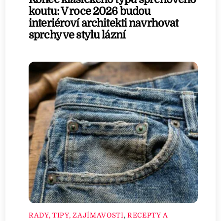
koutu: V roce 2026 budou
interiéroví architekti navrhovat
sprchy ve stylu lázní
RADY, TIPY, ZAJÍMAVOSTI
,
RECEPTY A