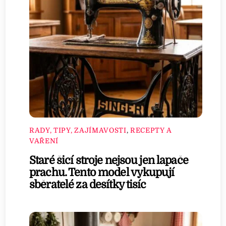
RADY, TIPY, ZAJÍMAVOSTI
,
RECEPTY A
VAŘENÍ
Staré šicí stroje nejsou jen lapače
prachu. Tento model vykupují
sběratelé za desítky tisíc