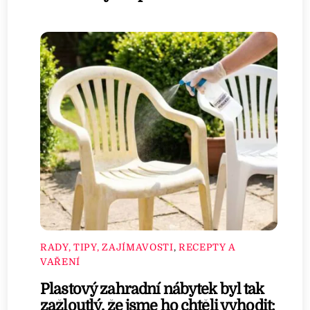
RADY, TIPY, ZAJÍMAVOSTI
,
RECEPTY A
VAŘENÍ
Plastový zahradní nábytek byl tak
zažloutlý, že jsme ho chtěli vyhodit: