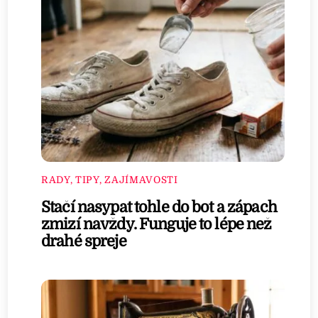
RADY, TIPY, ZAJÍMAVOSTI
Stačí nasypat tohle do bot a zápach
zmizí navždy. Funguje to lépe než
drahé spreje