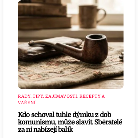
RADY, TIPY, ZAJÍMAVOSTI
,
RECEPTY A
VAŘENÍ
Kdo schoval tuhle dýmku z dob
komunismu, může slavit. Sběratelé
za ni nabízejí balík