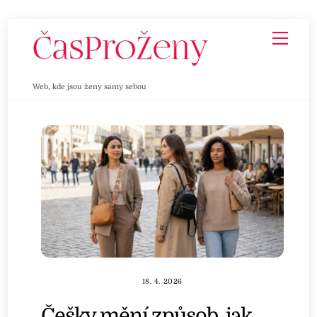
Skip
Men
to
content
Web, kde jsou ženy samy sebou
18. 4. 2026
Češky mění způsob, jak