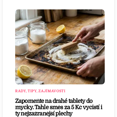
RADY, TIPY, ZAJÍMAVOSTI
Zapomeňte na drahé tablety do
myčky. Tahle směs za 5 Kč vyčistí i
ty nejzažranější plechy