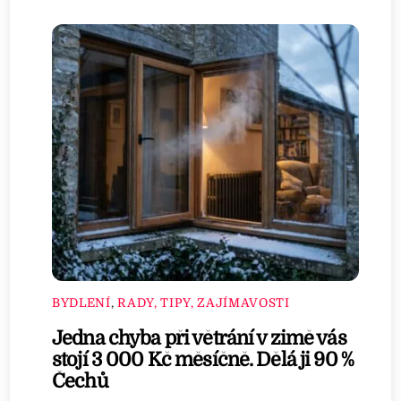
BYDLENÍ
,
RADY, TIPY, ZAJÍMAVOSTI
Jedna chyba při větrání v zimě vás
stojí 3 000 Kč měsíčně. Dělá ji 90 %
Čechů