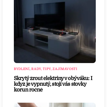
BYDLENÍ
,
RADY, TIPY, ZAJÍMAVOSTI
Skrytý žrout elektřiny v obýváku: I
když je vypnutý, stojí vás stovky
korun ročně