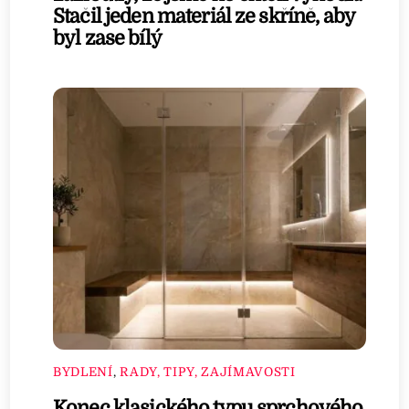
Stačil jeden materiál ze skříně, aby
byl zase bílý
BYDLENÍ
,
RADY, TIPY, ZAJÍMAVOSTI
Konec klasického typu sprchového