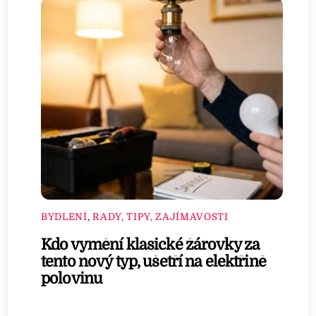
BYDLENÍ
,
RADY, TIPY, ZAJÍMAVOSTI
Kdo vymění klasické žárovky za
tento nový typ, ušetří na elektřině
polovinu