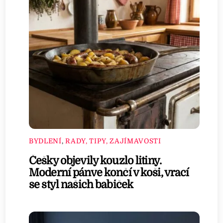
BYDLENÍ
,
RADY, TIPY, ZAJÍMAVOSTI
Češky objevily kouzlo litiny.
Moderní pánve končí v koši, vrací
se styl našich babiček