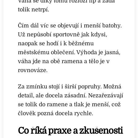
Váha se díky tomu rozloží líp a záda
tolik netrpí.
Čím dál víc se objevují i menší batohy.
Už nepůsobí sportovně jak kdysi,
naopak se hodí i k běžnému
městskému oblečení. Výhoda je jasná,
váha jde na obě ramena a tělo je v
rovnováze.
Za zmínku stojí i širší popruhy. Možná
detail, ale docela zásadní. Nezařezávají
se tolik do ramene a tlak je menší, což
člověk pozná docela rychle.
Co říká praxe a zkušenosti