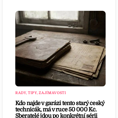
RADY, TIPY, ZAJÍMAVOSTI
Kdo najde v garáži tento starý český
techničák, má v ruce 50 000 Kč.
Sběratelé jdou po konkrétní sérii