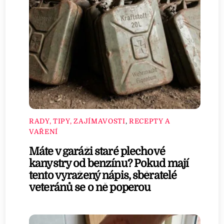
RADY, TIPY, ZAJÍMAVOSTI
,
RECEPTY A
VAŘENÍ
Máte v garáži staré plechové
kanystry od benzínu? Pokud mají
tento vyražený nápis, sběratelé
veteránů se o ně poperou