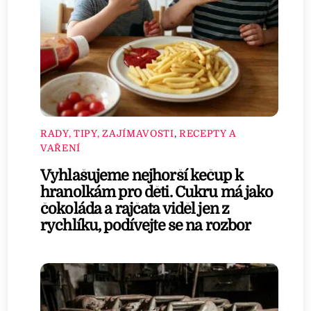
RADY, TIPY, ZAJÍMAVOSTI
,
RECEPTY A
VAŘENÍ
Vyhlašujeme nejhorší kečup k
hranolkám pro děti. Cukru má jako
čokoláda a rajčata viděl jen z
rychlíku, podívejte se na rozbor