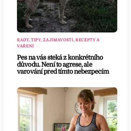
RADY, TIPY, ZAJÍMAVOSTI
,
RECEPTY A
VAŘENÍ
Pes na vás štěká z konkrétního
důvodu. Není to agrese, ale
varování před tímto nebezpečím