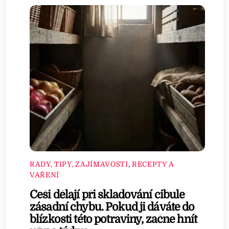
RADY, TIPY, ZAJÍMAVOSTI
,
RECEPTY A
VAŘENÍ
Češi dělají při skladování cibule
zásadní chybu. Pokud ji dáváte do
blízkosti této potraviny, začne hnít