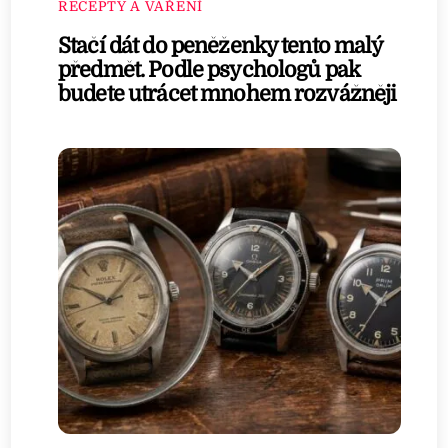
RECEPTY A VAŘENÍ
Stačí dát do peněženky tento malý
předmět. Podle psychologů pak
budete utrácet mnohem rozvážněji