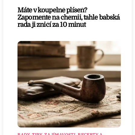
Máte v koupelně plíseň?
Zapomeňte na chemii, tahle babská
rada ji zničí za 10 minut
RADY, TIPY, ZAJÍMAVOSTI
,
RECEPTY A