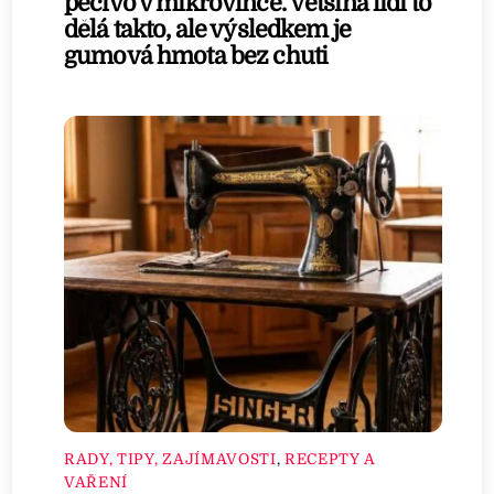
pečivo v mikrovlnce. Většina lidí to
dělá takto, ale výsledkem je
gumová hmota bez chuti
RADY, TIPY, ZAJÍMAVOSTI
,
RECEPTY A
VAŘENÍ