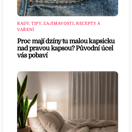
RADY, TIPY, ZAJÍMAVOSTI
,
RECEPTY A
VAŘENÍ
Proč mají džíny tu malou kapsičku
nad pravou kapsou? Původní účel
vás pobaví