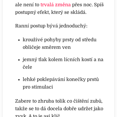
ale není to
trvalá změna
přes noc. Spíš
postupný efekt, který se skládá.
Ranní postup bývá jednoduchý:
krouživé pohyby prsty od středu
obličeje směrem ven
jemný tlak kolem lícních kostí a na
čele
lehké poklepávání konečky prstů
pro stimulaci
Zabere to zhruba tolik co čištění zubů,
takže se to dá docela dobře udržet jako
zvyk. A to je asi klíč.