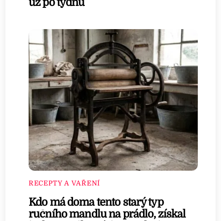
už po týdnu
RECEPTY A VAŘENÍ
Kdo má doma tento starý typ
ručního mandlu na prádlo, získal