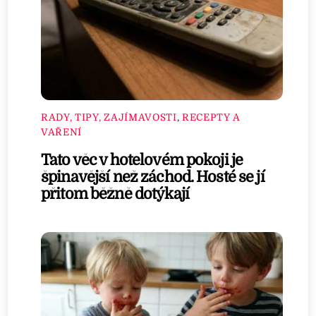
RADY, TIPY, ZAJÍMAVOSTI
,
RECEPTY A
VAŘENÍ
Tato věc v hotelovém pokoji je
špinavější než záchod. Hosté se jí
přitom běžně dotýkají