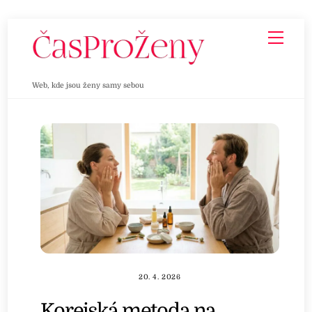
Skip
Men
to
content
Web, kde jsou ženy samy sebou
20. 4. 2026
Korejská metoda na