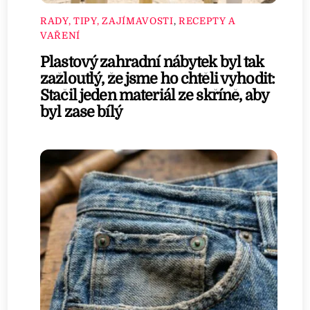
RADY, TIPY, ZAJÍMAVOSTI
,
RECEPTY A
VAŘENÍ
Plastový zahradní nábytek byl tak
zažloutlý, že jsme ho chtěli vyhodit:
Stačil jeden materiál ze skříně, aby
byl zase bílý