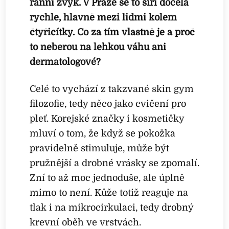
ranní zvyk. V Praze se to šíří docela
rychle, hlavně mezi lidmi kolem
čtyřicítky. Co za tím vlastně je a proč
to neberou na lehkou váhu ani
dermatologové?
Celé to vychází z takzvané skin gym
filozofie, tedy něco jako cvičení pro
pleť. Korejské značky i kosmetičky
mluví o tom, že když se pokožka
pravidelně stimuluje, může být
pružnější a drobné vrásky se zpomalí.
Zní to až moc jednoduše, ale úplně
mimo to není. Kůže totiž reaguje na
tlak i na mikrocirkulaci, tedy drobný
krevní oběh ve vrstvách.