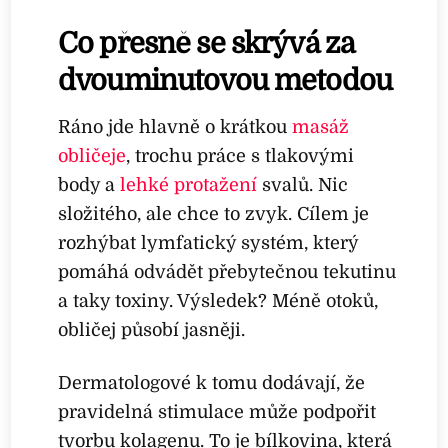
Co přesně se skrývá za
dvouminutovou metodou
Ráno jde hlavně o krátkou
masáž
obličeje
, trochu práce s tlakovými
body a
lehké protažení
svalů. Nic
složitého, ale chce to zvyk. Cílem je
rozhýbat lymfatický systém, který
pomáhá odvádět přebytečnou tekutinu
a taky toxiny. Výsledek? Méně otoků,
obličej působí jasněji.
Dermatologové k tomu dodávají, že
pravidelná stimulace může podpořit
tvorbu kolagenu. To je bílkovina, která