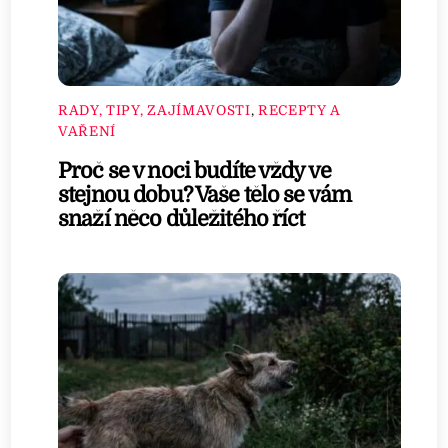
RADY, TIPY, ZAJÍMAVOSTI
,
RECEPTY A
VAŘENÍ
Proč se v noci budíte vždy ve
stejnou dobu? Vaše tělo se vám
snaží něco důležitého říct