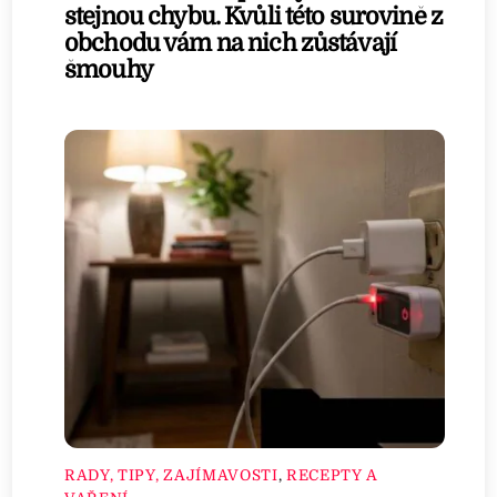
stejnou chybu. Kvůli této surovině z
obchodu vám na nich zůstávají
šmouhy
RADY, TIPY, ZAJÍMAVOSTI
,
RECEPTY A