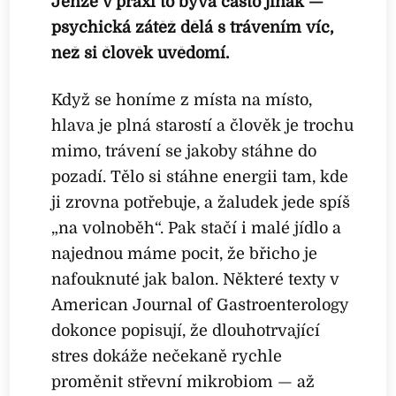
Jenže v praxi to bývá často jinak —
psychická zátěž dělá s trávením víc,
než si člověk uvědomí.
Když se honíme z místa na místo,
hlava je plná starostí a člověk je trochu
mimo, trávení se jakoby stáhne do
pozadí. Tělo si stáhne energii tam, kde
ji zrovna potřebuje, a žaludek jede spíš
„na volnoběh“. Pak stačí i malé jídlo a
najednou máme pocit, že břicho je
nafouknuté jak balon. Některé texty v
American Journal of Gastroenterology
dokonce popisují, že dlouhotrvající
stres dokáže nečekaně rychle
proměnit střevní mikrobiom — až