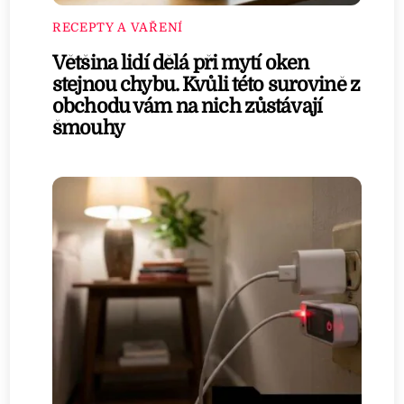
RECEPTY A VAŘENÍ
Většina lidí dělá při mytí oken
stejnou chybu. Kvůli této surovině z
obchodu vám na nich zůstávají
šmouhy