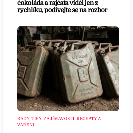
čokoláda a rajčata viděl jen z
rychlíku, podívejte se na rozbor
RADY, TIPY, ZAJÍMAVOSTI
,
RECEPTY A
VAŘENÍ