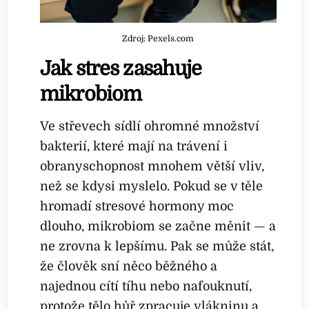
Zdroj: Pexels.com
Jak stres zasahuje
mikrobiom
Ve střevech sídlí ohromné množství
bakterií, které mají na trávení i
obranyschopnost mnohem větší vliv,
než se kdysi myslelo. Pokud se v těle
hromadí stresové hormony moc
dlouho, mikrobiom se začne měnit — a
ne zrovna k lepšímu. Pak se může stát,
že člověk sní něco běžného a
najednou cítí tíhu nebo nafouknutí,
protože tělo hůř zpracuje vlákninu a