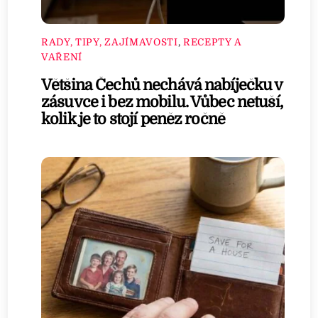
RADY, TIPY, ZAJÍMAVOSTI
,
RECEPTY A
VAŘENÍ
Většina Čechů nechává nabíječku v
zásuvce i bez mobilu. Vůbec netuší,
kolik je to stojí peněz ročně