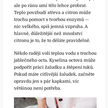
ale po ránu umí tělo lehce probrat.
Teplo povzbudí střeva a citron může
trochu pomoct s tvorbou enzymů —
nic velkého, spíš jemná vzpruha. A
hlavně, důležitější než množství
citronu je to, že to děláte pravidelně.
Někdo raději volí teplou vodu s trochou
jablečného octa. Kyselina octová může
podpořit práci žaludku a štěpení tuků.
Pokud máte citlivější žaludek, začněte
opravdu jen s pár kapkami, víc
většinou není potřeba.