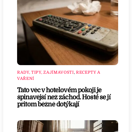
RADY, TIPY, ZAJÍMAVOSTI
,
RECEPTY A
VAŘENÍ
Tato věc v hotelovém pokoji je
špinavější než záchod. Hosté se jí
přitom běžně dotýkají