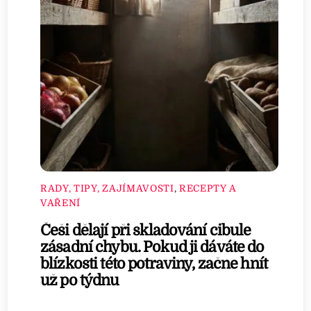
RADY, TIPY, ZAJÍMAVOSTI
,
RECEPTY A
VAŘENÍ
Češi dělají při skladování cibule
zásadní chybu. Pokud ji dáváte do
blízkosti této potraviny, začne hnít
už po týdnu