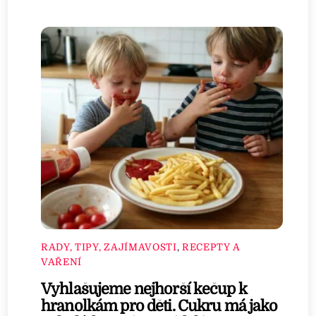
RADY, TIPY, ZAJÍMAVOSTI
,
RECEPTY A
VAŘENÍ
Vyhlašujeme nejhorší kečup k
hranolkám pro děti. Cukru má jako