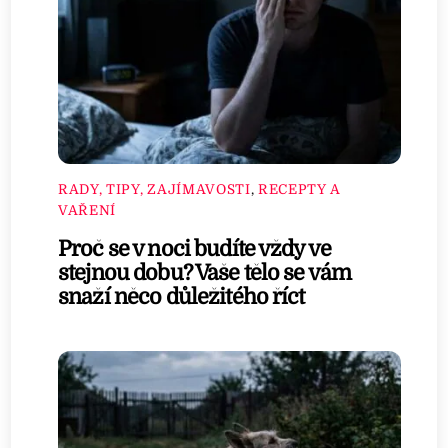
RADY, TIPY, ZAJÍMAVOSTI
,
RECEPTY A
VAŘENÍ
Proč se v noci budíte vždy ve
stejnou dobu? Vaše tělo se vám
snaží něco důležitého říct