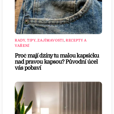
RADY, TIPY, ZAJÍMAVOSTI
,
RECEPTY A
VAŘENÍ
Proč mají džíny tu malou kapsičku
nad pravou kapsou? Původní účel
vás pobaví