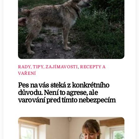
RADY, TIPY, ZAJÍMAVOSTI
,
RECEPTY A
VAŘENÍ
Pes na vás štěká z konkrétního
důvodu. Není to agrese, ale
varování před tímto nebezpečím