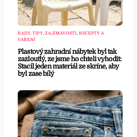
RADY, TIPY, ZAJÍMAVOSTI
,
RECEPTY A
VAŘENÍ
Plastový zahradní nábytek byl tak
zažloutlý, že jsme ho chtěli vyhodit:
Stačil jeden materiál ze skříně, aby
byl zase bílý