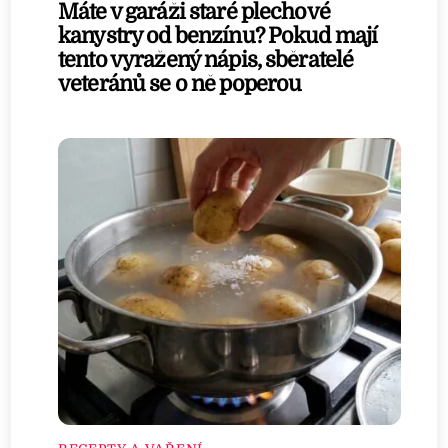
Máte v garáži staré plechové
kanystry od benzínu? Pokud mají
tento vyražený nápis, sběratelé
veteránů se o ně poperou