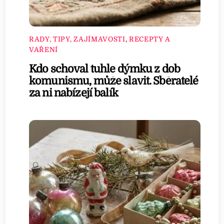
RADY, TIPY, ZAJÍMAVOSTI
,
RECEPTY A
VAŘENÍ
Kdo schoval tuhle dýmku z dob
komunismu, může slavit. Sběratelé
za ni nabízejí balík