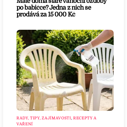
Máte doma staré vánoční ozdoby
po babičce? Jedna z nich se
prodává za 15 000 Kč
RADY, TIPY, ZAJÍMAVOSTI
,
RECEPTY A
VAŘENÍ