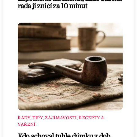
rada ji zničí za 10 minut
RADY, TIPY, ZAJÍMAVOSTI
,
RECEPTY A
VAŘENÍ
Kdo schoval tuhle dýmku z dob