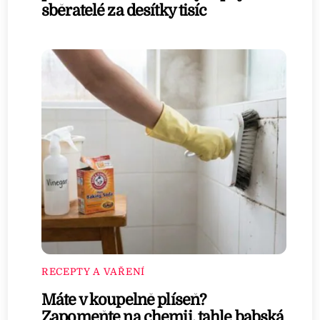
sběratelé za desítky tisíc
RECEPTY A VAŘENÍ
Máte v koupelně plíseň?
Zapomeňte na chemii, tahle babská