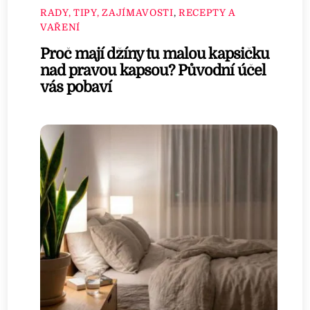
RADY, TIPY, ZAJÍMAVOSTI
,
RECEPTY A
VAŘENÍ
Proč mají džíny tu malou kapsičku
nad pravou kapsou? Původní účel
vás pobaví