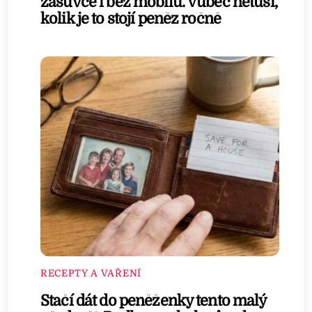
zásuvce i bez mobilu. Vůbec netuší,
kolik je to stojí peněz ročně
RECEPTY A VAŘENÍ
Stačí dát do peněženky tento malý