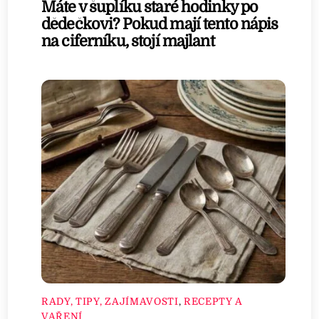
Máte v šuplíku staré hodinky po
dědečkovi? Pokud mají tento nápis
na ciferníku, stojí majlant
RADY, TIPY, ZAJÍMAVOSTI
,
RECEPTY A
VAŘENÍ