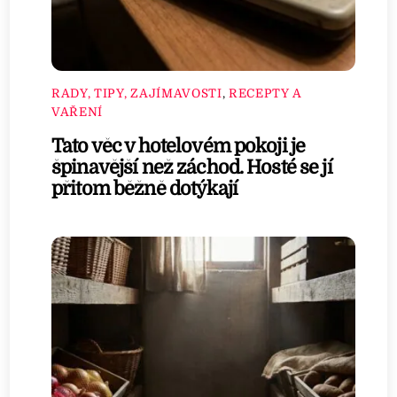
RADY, TIPY, ZAJÍMAVOSTI
,
RECEPTY A
VAŘENÍ
Tato věc v hotelovém pokoji je
špinavější než záchod. Hosté se jí
přitom běžně dotýkají