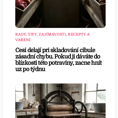
RADY, TIPY, ZAJÍMAVOSTI
,
RECEPTY A
VAŘENÍ
Češi dělají při skladování cibule
zásadní chybu. Pokud ji dáváte do
blízkosti této potraviny, začne hnít
už po týdnu