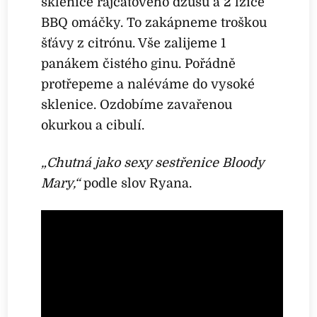
sklenice rajčatového džusu a 2 lžíce
BBQ omáčky. To zakápneme troškou
šťávy z citrónu. Vše zalijeme 1
panákem čistého ginu. Pořádně
protřepeme a naléváme do vysoké
sklenice. Ozdobíme zavařenou
okurkou a cibulí.
„Chutná jako sexy sestřenice Bloody
Mary,“
podle slov Ryana.