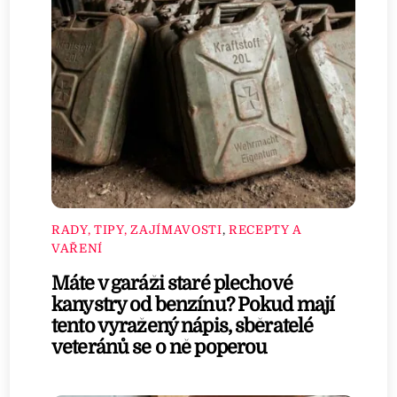
RADY, TIPY, ZAJÍMAVOSTI
,
RECEPTY A
VAŘENÍ
Máte v garáži staré plechové
kanystry od benzínu? Pokud mají
tento vyražený nápis, sběratelé
veteránů se o ně poperou