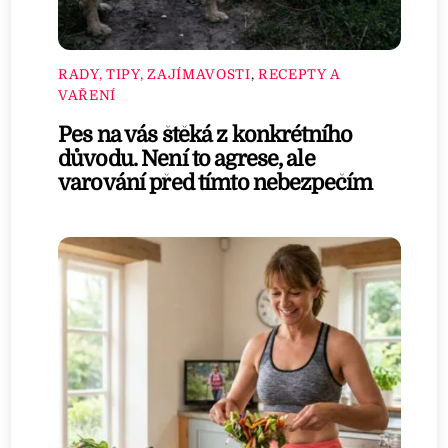
RADY, TIPY, ZAJÍMAVOSTI
,
RECEPTY A
VAŘENÍ
Pes na vás štěká z konkrétního
důvodu. Není to agrese, ale
varování před tímto nebezpečím