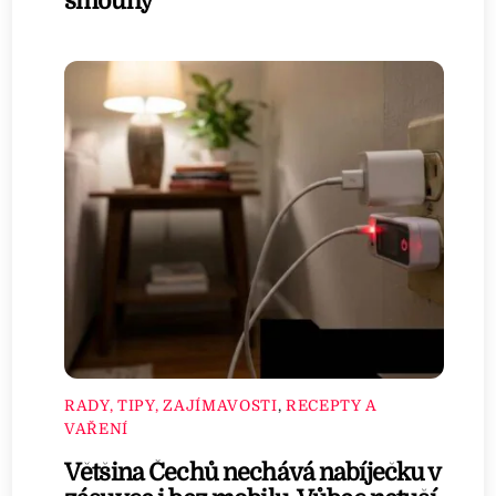
šmouhy
RADY, TIPY, ZAJÍMAVOSTI
,
RECEPTY A
VAŘENÍ
Většina Čechů nechává nabíječku v