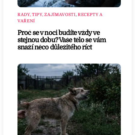
RADY, TIPY, ZAJÍMAVOSTI
,
RECEPTY A
VAŘENÍ
Proč se v noci budíte vždy ve
stejnou dobu? Vaše tělo se vám
snaží něco důležitého říct