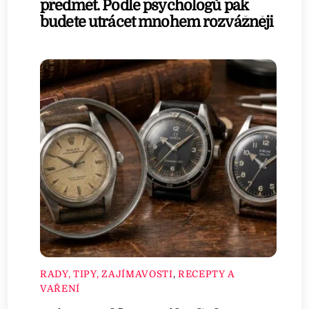
předmět. Podle psychologů pak
budete utrácet mnohem rozvážněji
RADY, TIPY, ZAJÍMAVOSTI
,
RECEPTY A
VAŘENÍ