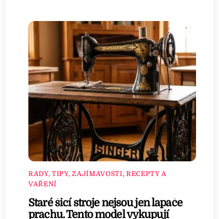
RADY, TIPY, ZAJÍMAVOSTI
,
RECEPTY A
VAŘENÍ
Staré šicí stroje nejsou jen lapače
prachu. Tento model vykupují