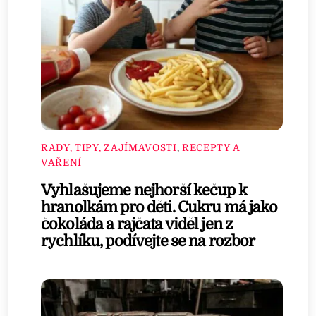
RADY, TIPY, ZAJÍMAVOSTI
,
RECEPTY A
VAŘENÍ
Vyhlašujeme nejhorší kečup k
hranolkám pro děti. Cukru má jako
čokoláda a rajčata viděl jen z
rychlíku, podívejte se na rozbor