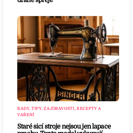
drahé spreje
RADY, TIPY, ZAJÍMAVOSTI
,
RECEPTY A
VAŘENÍ
Staré šicí stroje nejsou jen lapače