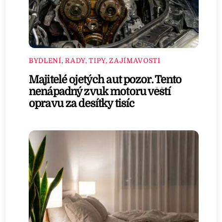
BYDLENÍ
,
RADY, TIPY, ZAJÍMAVOSTI
Majitelé ojetých aut pozor. Tento
nenápadný zvuk motoru věští
opravu za desítky tisíc