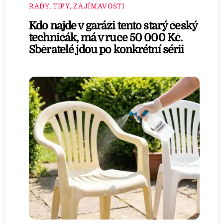
RADY, TIPY, ZAJÍMAVOSTI
Kdo najde v garáži tento starý český
techničák, má v ruce 50 000 Kč.
Sběratelé jdou po konkrétní sérii