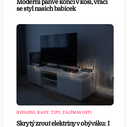
Moderní pánve končí v koši, vrací
se styl našich babiček
BYDLENÍ
,
RADY, TIPY, ZAJÍMAVOSTI
Skrytý žrout elektřiny v obýváku: I