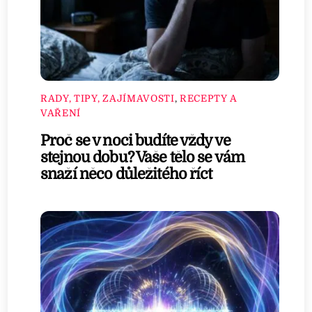
RADY, TIPY, ZAJÍMAVOSTI
,
RECEPTY A
VAŘENÍ
Proč se v noci budíte vždy ve
stejnou dobu? Vaše tělo se vám
snaží něco důležitého říct