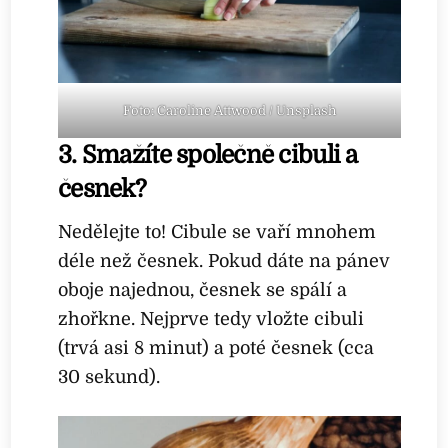
Foto: Caroline Attwood / Unsplash
3. Smažíte společně cibuli a
česnek?
Nedělejte to! Cibule se vaří mnohem
déle než česnek. Pokud dáte na pánev
oboje najednou, česnek se spálí a
zhořkne. Nejprve tedy vložte cibuli
(trvá asi 8 minut) a poté česnek (cca
30 sekund).