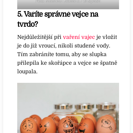
Foto: Matthew Lakeland / Unsplash
5. Vaříte správně vejce na
tvrdo?
Nejdůležitější při
vaření vajec
je vložit
je do již vroucí, nikoli studené vody.
Tím zabráníte tomu, aby se slupka
přilepila ke skořápce a vejce se špatně
loupala.