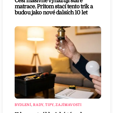
Češi masivně vyhazují staré
matrace. Přitom stačí tento trik a
budou jako nové dalších 10 let
BYDLENÍ
,
RADY, TIPY, ZAJÍMAVOSTI