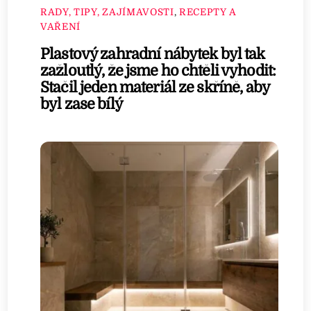
RADY, TIPY, ZAJÍMAVOSTI
,
RECEPTY A
VAŘENÍ
Plastový zahradní nábytek byl tak
zažloutlý, že jsme ho chtěli vyhodit:
Stačil jeden materiál ze skříně, aby
byl zase bílý