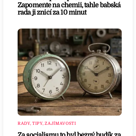
Zapomeňte na chemii, tahle babská
rada ji zničí za 10 minut
RADY, TIPY, ZAJÍMAVOSTI
Za socialismu to byl běžný budík za