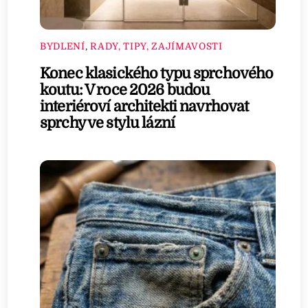
BYDLENÍ
,
RADY, TIPY, ZAJÍMAVOSTI
Konec klasického typu sprchového
koutu: V roce 2026 budou
interiéroví architekti navrhovat
sprchy ve stylu lázní