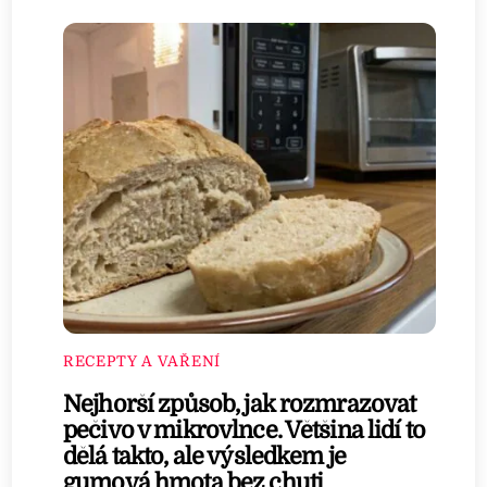
RECEPTY A VAŘENÍ
Nejhorší způsob, jak rozmrazovat
pečivo v mikrovlnce. Většina lidí to
dělá takto, ale výsledkem je
gumová hmota bez chuti