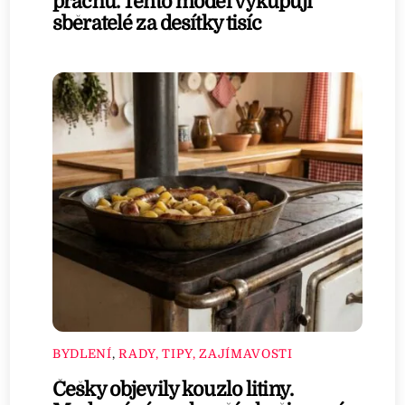
prachu. Tento model vykupují
sběratelé za desítky tisíc
BYDLENÍ
,
RADY, TIPY, ZAJÍMAVOSTI
Češky objevily kouzlo litiny.