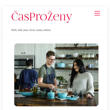
Skip
Men
to
content
Web, kde jsou ženy samy sebou