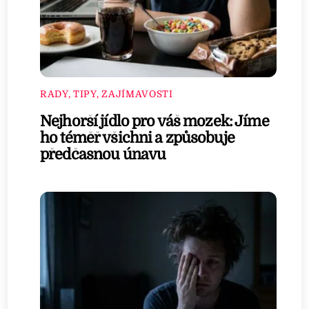
RADY, TIPY, ZAJÍMAVOSTI
Nejhorší jídlo pro váš mozek: Jíme
ho téměř všichni a způsobuje
předčasnou únavu