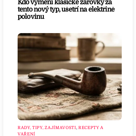
Kdo vymění klasické žárovky za
tento nový typ, ušetří na elektřině
polovinu
RADY, TIPY, ZAJÍMAVOSTI
,
RECEPTY A
VAŘENÍ