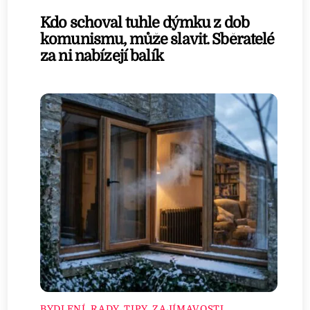
Kdo schoval tuhle dýmku z dob
komunismu, může slavit. Sběratelé
za ni nabízejí balík
BYDLENÍ
,
RADY, TIPY, ZAJÍMAVOSTI