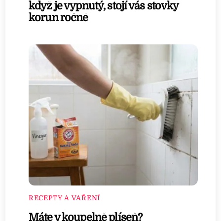
když je vypnutý, stojí vás stovky
korun ročně
RECEPTY A VAŘENÍ
Máte v koupelně plíseň?