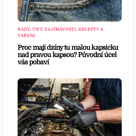
RADY, TIPY, ZAJÍMAVOSTI
,
RECEPTY A
VAŘENÍ
Proč mají džíny tu malou kapsičku
nad pravou kapsou? Původní účel
vás pobaví