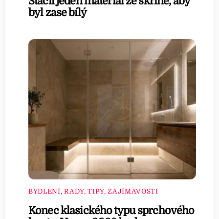
Stačil jeden materiál ze skříně, aby
byl zase bílý
BYDLENÍ
,
RADY, TIPY, ZAJÍMAVOSTI
Konec klasického typu sprchového