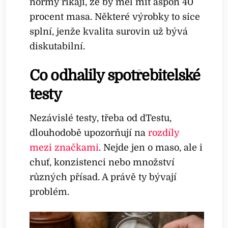
normy říkají, že by měl mít aspoň 40
procent masa. Některé výrobky to sice
splní, jenže kvalita surovin už bývá
diskutabilní.
Co odhalily spotřebitelské
testy
Nezávislé testy, třeba od dTestu,
dlouhodobě upozorňují na
rozdíly
mezi značkami
. Nejde jen o maso, ale i
chuť, konzistenci nebo množství
různých přísad. A právě ty bývají
problém.