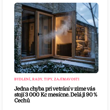
BYDLENÍ
,
RADY, TIPY, ZAJÍMAVOSTI
Jedna chyba při větrání v zimě vás
stojí 3 000 Kč měsíčně. Dělá ji 90 %
Čechů