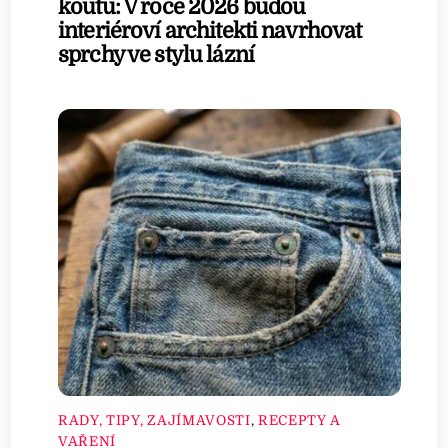
koutu: V roce 2026 budou
interiéroví architekti navrhovat
sprchy ve stylu lázní
RADY, TIPY, ZAJÍMAVOSTI
,
RECEPTY A
VAŘENÍ