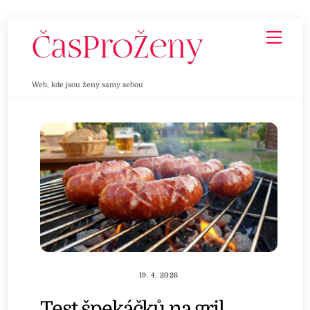
Skip
Men
to
content
Web, kde jsou ženy samy sebou
19. 4. 2026
Test špekáčků na gril