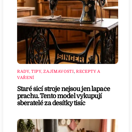
RADY, TIPY, ZAJÍMAVOSTI
,
RECEPTY A
VAŘENÍ
Staré šicí stroje nejsou jen lapače
prachu. Tento model vykupují
sběratelé za desítky tisíc