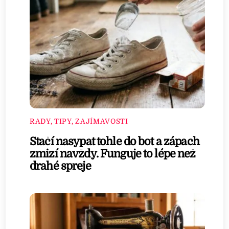
RADY, TIPY, ZAJÍMAVOSTI
Stačí nasypat tohle do bot a zápach
zmizí navždy. Funguje to lépe než
drahé spreje