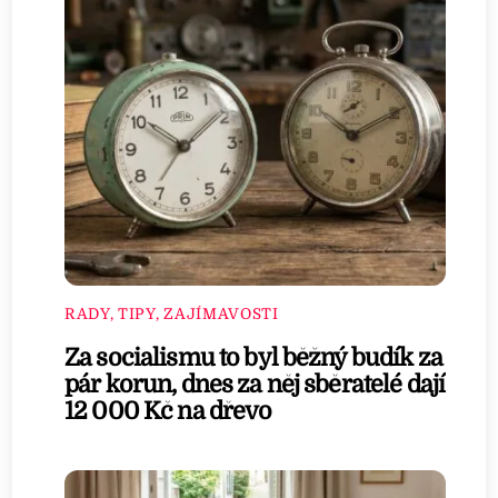
RADY, TIPY, ZAJÍMAVOSTI
Za socialismu to byl běžný budík za
pár korun, dnes za něj sběratelé dají
12 000 Kč na dřevo