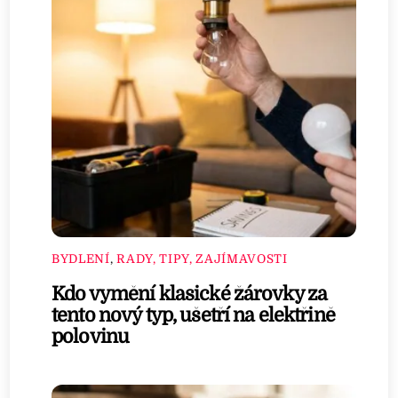
BYDLENÍ
,
RADY, TIPY, ZAJÍMAVOSTI
Kdo vymění klasické žárovky za
tento nový typ, ušetří na elektřině
polovinu