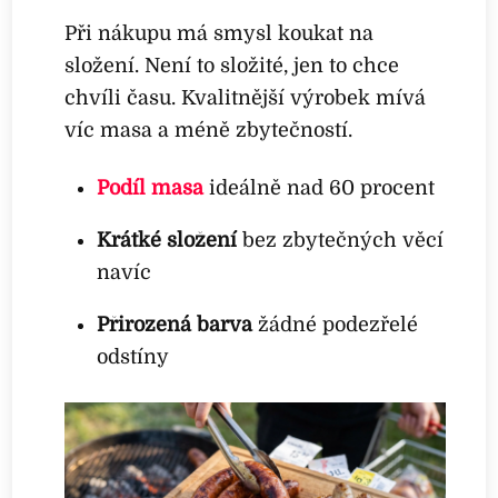
Při nákupu má smysl koukat na
složení. Není to složité, jen to chce
chvíli času. Kvalitnější výrobek mívá
víc masa a méně zbytečností.
Podíl masa
ideálně nad 60 procent
Krátké složení
bez zbytečných věcí
navíc
Přirozená barva
žádné podezřelé
odstíny