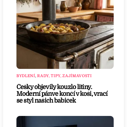
BYDLENÍ
,
RADY, TIPY, ZAJÍMAVOSTI
Češky objevily kouzlo litiny.
Moderní pánve končí v koši, vrací
se styl našich babiček