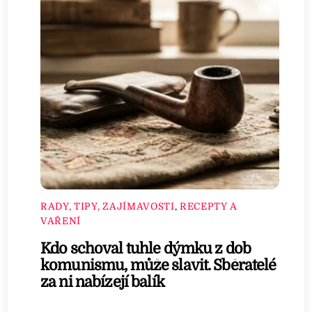
RADY, TIPY, ZAJÍMAVOSTI
,
RECEPTY A
VAŘENÍ
Kdo schoval tuhle dýmku z dob
komunismu, může slavit. Sběratelé
za ni nabízejí balík