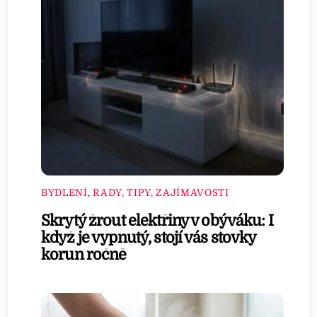
BYDLENÍ
,
RADY, TIPY, ZAJÍMAVOSTI
Skrytý žrout elektřiny v obýváku: I
když je vypnutý, stojí vás stovky
korun ročně