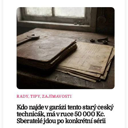
RADY, TIPY, ZAJÍMAVOSTI
Kdo najde v garáži tento starý český
techničák, má v ruce 50 000 Kč.
Sběratelé jdou po konkrétní sérii