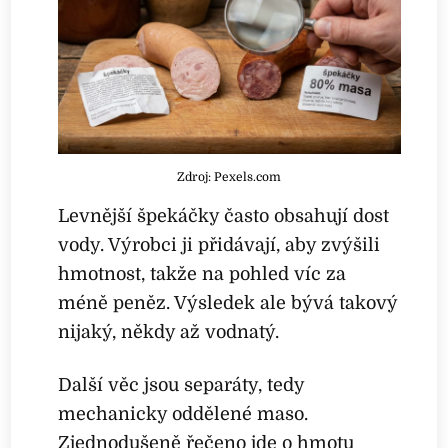
Zdroj: Pexels.com
Levnější špekáčky často obsahují dost
vody. Výrobci ji přidávají, aby zvýšili
hmotnost, takže na pohled víc za
méně peněz. Výsledek ale bývá takový
nijaký, někdy až vodnatý.
Další věc jsou separáty, tedy
mechanicky oddělené maso.
Zjednodušeně řečeno jde o hmotu