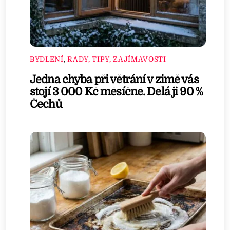
BYDLENÍ
,
RADY, TIPY, ZAJÍMAVOSTI
Jedna chyba při větrání v zimě vás
stojí 3 000 Kč měsíčně. Dělá ji 90 %
Čechů