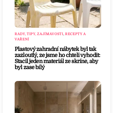
RADY, TIPY, ZAJÍMAVOSTI
,
RECEPTY A
VAŘENÍ
Plastový zahradní nábytek byl tak
zažloutlý, že jsme ho chtěli vyhodit:
Stačil jeden materiál ze skříně, aby
byl zase bílý