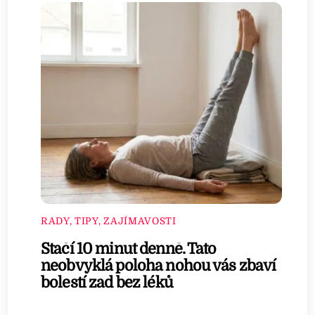
RADY, TIPY, ZAJÍMAVOSTI
Stačí 10 minut denně. Tato
neobvyklá poloha nohou vás zbaví
bolestí zad bez léků