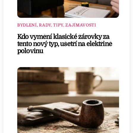
BYDLENÍ
,
RADY, TIPY, ZAJÍMAVOSTI
Kdo vymění klasické žárovky za
tento nový typ, ušetří na elektřině
polovinu