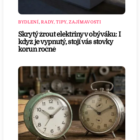
BYDLENÍ
,
RADY, TIPY, ZAJÍMAVOSTI
Skrytý žrout elektřiny v obýváku: I
když je vypnutý, stojí vás stovky
korun ročně