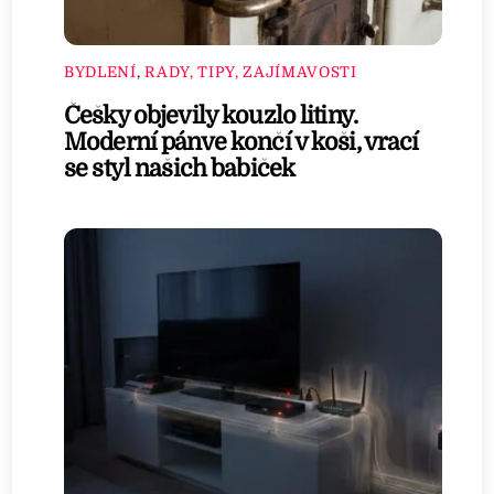
BYDLENÍ
,
RADY, TIPY, ZAJÍMAVOSTI
Češky objevily kouzlo litiny.
Moderní pánve končí v koši, vrací
se styl našich babiček