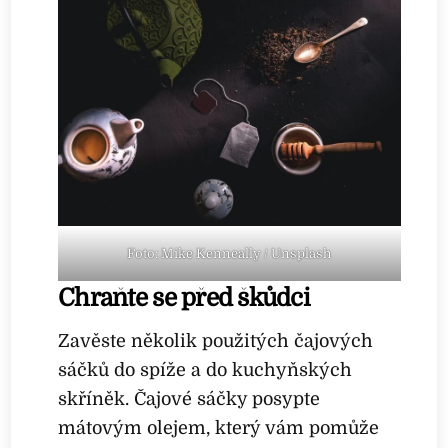
Foto: Mike Kenneally / Unsplash
Chraňte se před škůdci
Zavěste několik použitých čajových
sáčků do spíže a do kuchyňských
skříněk. Čajové sáčky posypte
mátovým olejem, který vám pomůže