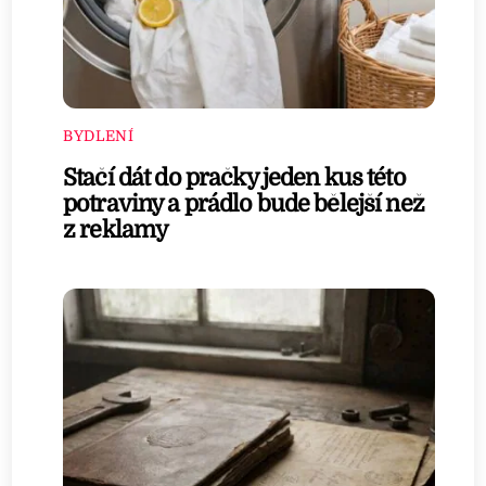
BYDLENÍ
Stačí dát do pračky jeden kus této
potraviny a prádlo bude bělejší než
z reklamy