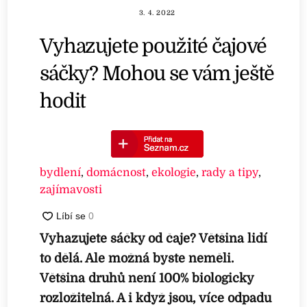
3. 4. 2022
Vyhazujete použité čajové
sáčky? Mohou se vám ještě
hodit
bydlení
,
domácnost
,
ekologie
,
rady a tipy
,
zajímavosti
Vyhazujete sáčky od čaje? Většina lidí
to dělá. Ale možná byste neměli.
Většina druhů není 100% biologicky
rozložitelná. A i když jsou, více odpadu