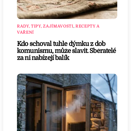
RADY, TIPY, ZAJÍMAVOSTI
,
RECEPTY A
VAŘENÍ
Kdo schoval tuhle dýmku z dob
komunismu, může slavit. Sběratelé
za ni nabízejí balík