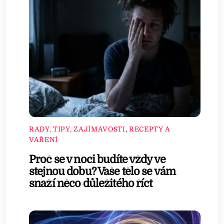
RADY, TIPY, ZAJÍMAVOSTI
,
RECEPTY A
VAŘENÍ
Proč se v noci budíte vždy ve
stejnou dobu? Vaše tělo se vám
snaží něco důležitého říct