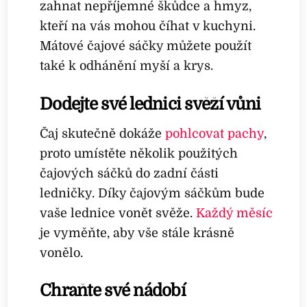
zahnat nepříjemné škůdce a hmyz,
kteří na vás mohou číhat v kuchyni.
Mátové čajové sáčky můžete použít
také k odhánění myší a krys.
Dodejte své lednici svěží vůni
Čaj skutečně dokáže
pohlcovat pachy
,
proto umístěte několik použitých
čajových sáčků do zadní části
ledničky. Díky čajovým sáčkům bude
vaše lednice vonět svěže.
Každý měsíc
je vyměňte, aby vše stále krásně
vonělo.
Chraňte své nádobí