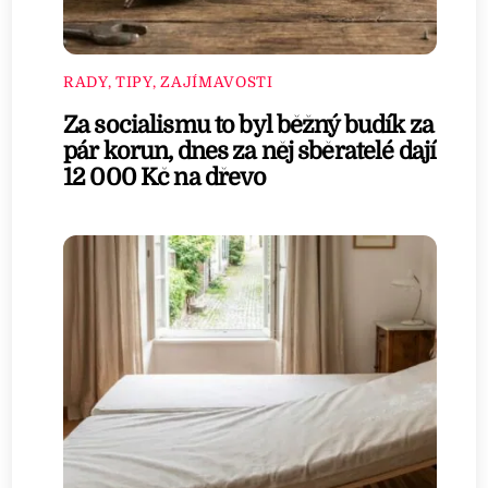
RADY, TIPY, ZAJÍMAVOSTI
Za socialismu to byl běžný budík za
pár korun, dnes za něj sběratelé dají
12 000 Kč na dřevo