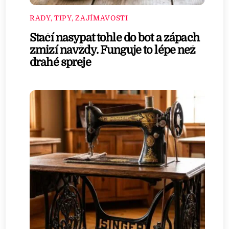
RADY, TIPY, ZAJÍMAVOSTI
Stačí nasypat tohle do bot a zápach
zmizí navždy. Funguje to lépe než
drahé spreje