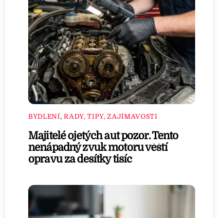
BYDLENÍ
,
RADY, TIPY, ZAJÍMAVOSTI
Majitelé ojetých aut pozor. Tento
nenápadný zvuk motoru věští
opravu za desítky tisíc