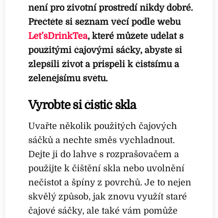
není pro životní prostředí nikdy dobré.
Přečtěte si seznam věcí podle webu
Let’sDrinkTea
, které můžete udělat s
použitými čajovými sáčky, abyste si
zlepšili život a přispěli k čistšímu a
zelenějšímu světu.
Vyrobte si čistič skla
Uvařte několik použitých čajových
sáčků a nechte směs vychladnout.
Dejte ji do lahve s rozprašovačem a
použijte k čištění skla nebo uvolnění
nečistot a špíny z povrchů. Je to nejen
skvělý způsob, jak znovu využít staré
čajové sáčky, ale také vám pomůže