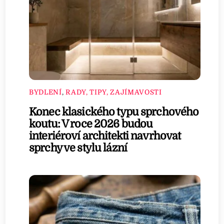
BYDLENÍ
,
RADY, TIPY, ZAJÍMAVOSTI
Konec klasického typu sprchového
koutu: V roce 2026 budou
interiéroví architekti navrhovat
sprchy ve stylu lázní