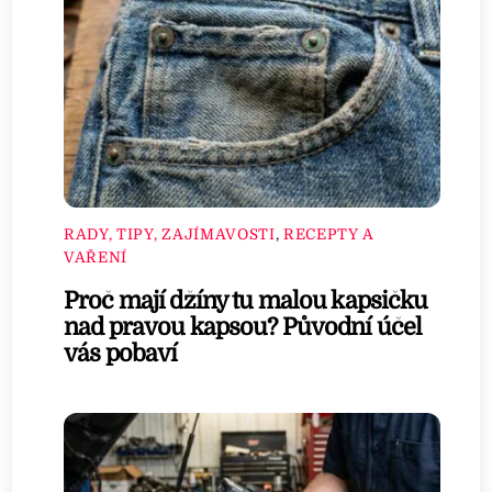
RADY, TIPY, ZAJÍMAVOSTI
,
RECEPTY A
VAŘENÍ
Proč mají džíny tu malou kapsičku
nad pravou kapsou? Původní účel
vás pobaví