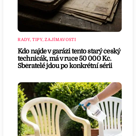
RADY, TIPY, ZAJÍMAVOSTI
Kdo najde v garáži tento starý český
techničák, má v ruce 50 000 Kč.
Sběratelé jdou po konkrétní sérii