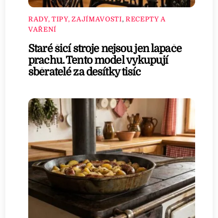
RADY, TIPY, ZAJÍMAVOSTI
,
RECEPTY A
VAŘENÍ
Staré šicí stroje nejsou jen lapače
prachu. Tento model vykupují
sběratelé za desítky tisíc