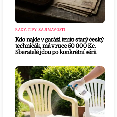
RADY, TIPY, ZAJÍMAVOSTI
Kdo najde v garáži tento starý český
techničák, má v ruce 50 000 Kč.
Sběratelé jdou po konkrétní sérii