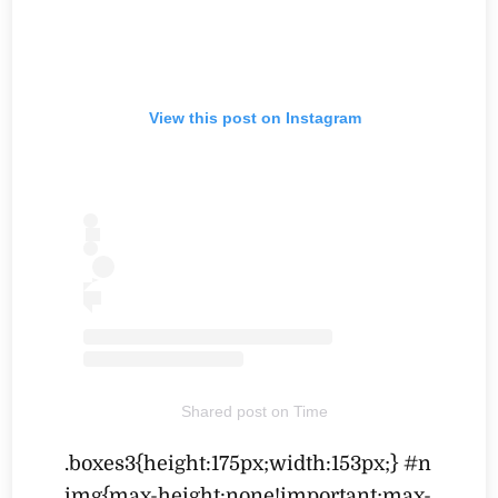
View this post on Instagram
Shared post
on
Time
.boxes3{height:175px;width:153px;} #n
img{max-height:none!important;max-