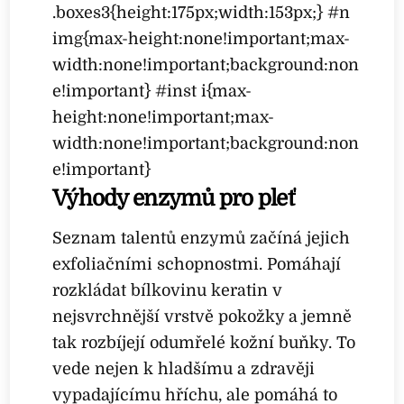
.boxes3{height:175px;width:153px;} #n
img{max-height:none!important;max-
width:none!important;background:non
e!important} #inst i{max-
height:none!important;max-
width:none!important;background:non
e!important}
Výhody enzymů pro pleť
Seznam talentů enzymů začíná jejich
exfoliačními schopnostmi. Pomáhají
rozkládat bílkovinu keratin v
nejsvrchnější vrstvě pokožky a jemně
tak rozbíjejí odumřelé kožní buňky. To
vede nejen k hladšímu a zdravěji
vypadajícímu hříchu, ale pomáhá to