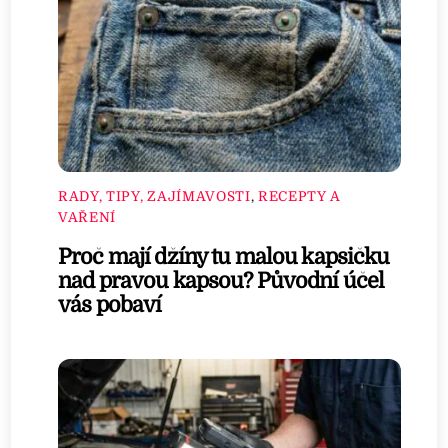
RADY, TIPY, ZAJÍMAVOSTI
,
RECEPTY A
VAŘENÍ
Proč mají džíny tu malou kapsičku
nad pravou kapsou? Původní účel
vás pobaví