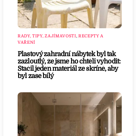
RADY, TIPY, ZAJÍMAVOSTI
,
RECEPTY A
VAŘENÍ
Plastový zahradní nábytek byl tak
zažloutlý, že jsme ho chtěli vyhodit:
Stačil jeden materiál ze skříně, aby
byl zase bílý