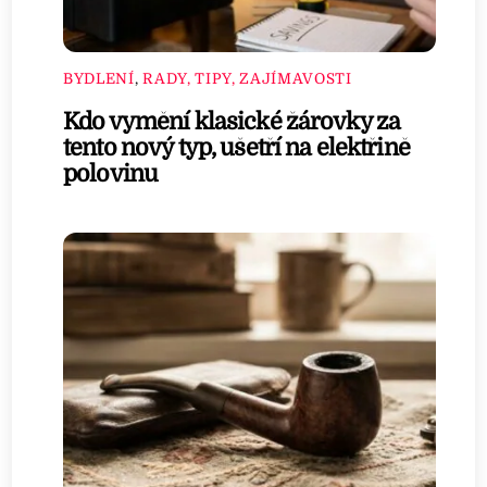
BYDLENÍ
,
RADY, TIPY, ZAJÍMAVOSTI
Kdo vymění klasické žárovky za
tento nový typ, ušetří na elektřině
polovinu