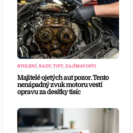
BYDLENÍ
,
RADY, TIPY, ZAJÍMAVOSTI
Majitelé ojetých aut pozor. Tento
nenápadný zvuk motoru věští
opravu za desítky tisíc