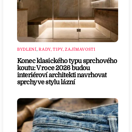
BYDLENÍ
,
RADY, TIPY, ZAJÍMAVOSTI
Konec klasického typu sprchového
koutu: V roce 2026 budou
interiéroví architekti navrhovat
sprchy ve stylu lázní