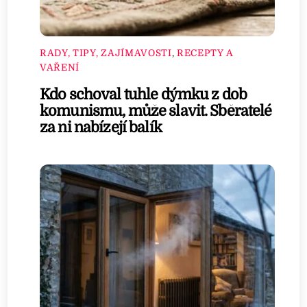
RADY, TIPY, ZAJÍMAVOSTI
,
RECEPTY A
VAŘENÍ
Kdo schoval tuhle dýmku z dob
komunismu, může slavit. Sběratelé
za ni nabízejí balík