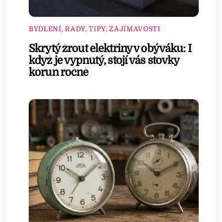
BYDLENÍ
,
RADY, TIPY, ZAJÍMAVOSTI
Skrytý žrout elektřiny v obýváku: I
když je vypnutý, stojí vás stovky
korun ročně