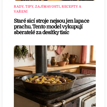
RADY, TIPY, ZAJÍMAVOSTI
,
RECEPTY A
VAŘENÍ
Staré šicí stroje nejsou jen lapače
prachu. Tento model vykupují
sběratelé za desítky tisíc