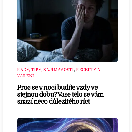
RADY, TIPY, ZAJÍMAVOSTI
,
RECEPTY A
VAŘENÍ
Proč se v noci budíte vždy ve
stejnou dobu? Vaše tělo se vám
snaží něco důležitého říct