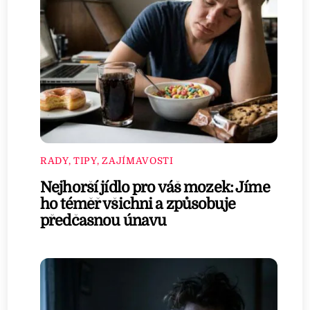
RADY, TIPY, ZAJÍMAVOSTI
Nejhorší jídlo pro váš mozek: Jíme
ho téměř všichni a způsobuje
předčasnou únavu