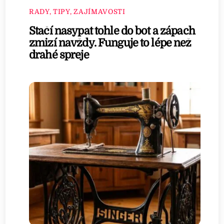
RADY, TIPY, ZAJÍMAVOSTI
Stačí nasypat tohle do bot a zápach
zmizí navždy. Funguje to lépe než
drahé spreje