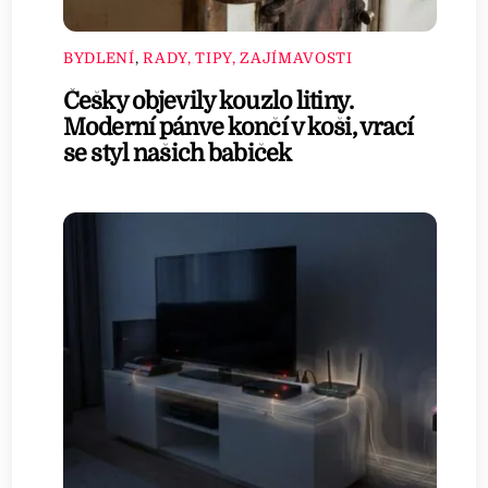
BYDLENÍ
,
RADY, TIPY, ZAJÍMAVOSTI
Češky objevily kouzlo litiny.
Moderní pánve končí v koši, vrací
se styl našich babiček