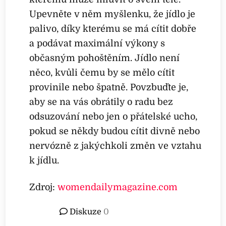
Upevněte v něm myšlenku, že jídlo je
palivo, díky kterému se má cítit dobře
a podávat maximální výkony s
občasným pohoštěním. Jídlo není
něco, kvůli čemu by se mělo cítit
provinile nebo špatně. Povzbuďte je,
aby se na vás obrátily o radu bez
odsuzování nebo jen o přátelské ucho,
pokud se někdy budou cítit divně nebo
nervózně z jakýchkoli změn ve vztahu
k jídlu.
Zdroj:
womendailymagazine.com
Diskuze
0