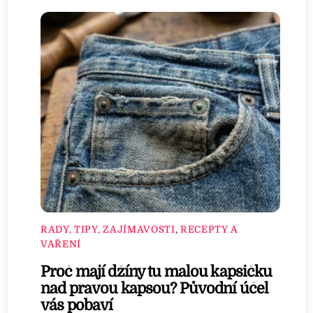
RADY, TIPY, ZAJÍMAVOSTI
,
RECEPTY A
VAŘENÍ
Proč mají džíny tu malou kapsičku
nad pravou kapsou? Původní účel
vás pobaví