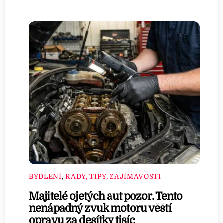
BYDLENÍ
,
RADY, TIPY, ZAJÍMAVOSTI
Majitelé ojetých aut pozor. Tento
nenápadný zvuk motoru věští
opravu za desítky tisíc