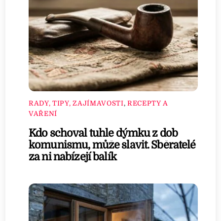
RADY, TIPY, ZAJÍMAVOSTI
,
RECEPTY A
VAŘENÍ
Kdo schoval tuhle dýmku z dob
komunismu, může slavit. Sběratelé
za ni nabízejí balík