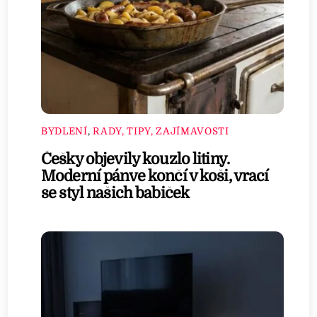
BYDLENÍ
,
RADY, TIPY, ZAJÍMAVOSTI
Češky objevily kouzlo litiny.
Moderní pánve končí v koši, vrací
se styl našich babiček