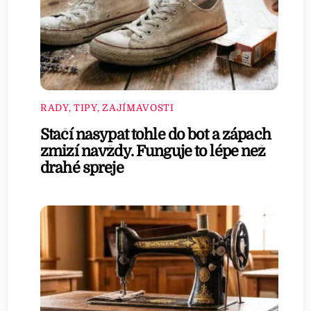
RADY, TIPY, ZAJÍMAVOSTI
Stačí nasypat tohle do bot a zápach
zmizí navždy. Funguje to lépe než
drahé spreje