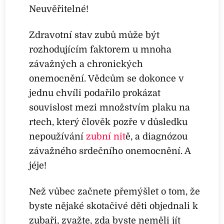
Neuvěřitelné!
Zdravotní stav zubů může být
rozhodujícím faktorem u mnoha
závažných a chronických
onemocnění. Vědcům se dokonce v
jednu chvíli podařilo prokázat
souvislost mezi množstvím plaku na
rtech, který člověk pozře v důsledku
nepoužívání
zubní nit
ě, a diagnózou
závažného srdečního onemocnění. A
jéje!
Než vůbec začnete přemýšlet o tom, že
byste nějaké skotačivé děti objednali k
zubaři, zvažte, zda byste neměli jít