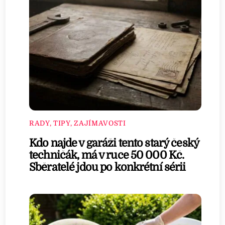
RADY, TIPY, ZAJÍMAVOSTI
Kdo najde v garáži tento starý český
techničák, má v ruce 50 000 Kč.
Sběratelé jdou po konkrétní sérii