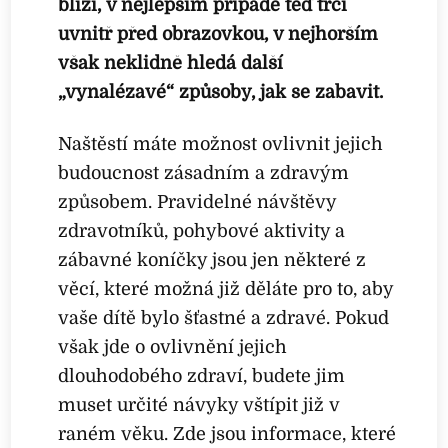
blíží, v nejlepším případě teď trčí
uvnitř před obrazovkou, v nejhorším
však neklidně hledá další
„vynalézavé“ způsoby, jak se zabavit.
Naštěstí máte možnost ovlivnit jejich
budoucnost zásadním a zdravým
způsobem. Pravidelné návštěvy
zdravotníků, pohybové aktivity a
zábavné koníčky jsou jen některé z
věcí, které možná již děláte pro to, aby
vaše dítě bylo šťastné a zdravé. Pokud
však jde o ovlivnění jejich
dlouhodobého zdraví, budete jim
muset určité návyky vštípit již v
raném věku. Zde jsou informace, které