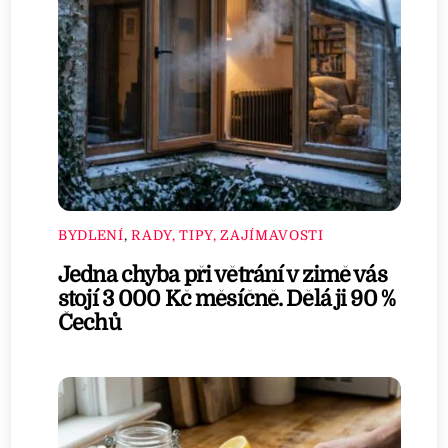
BYDLENÍ
,
RADY, TIPY, ZAJÍMAVOSTI
Jedna chyba při větrání v zimě vás
stojí 3 000 Kč měsíčně. Dělá ji 90 %
Čechů