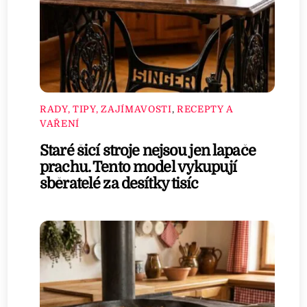
RADY, TIPY, ZAJÍMAVOSTI
,
RECEPTY A
VAŘENÍ
Staré šicí stroje nejsou jen lapače
prachu. Tento model vykupují
sběratelé za desítky tisíc