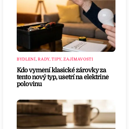
BYDLENÍ
,
RADY, TIPY, ZAJÍMAVOSTI
Kdo vymění klasické žárovky za
tento nový typ, ušetří na elektřině
polovinu