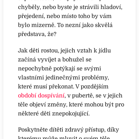
chyběly, nebo byste je strávili hladoví,
přejedení, nebo místo toho by vám
bylo mizerně. To nezní jako skvělá
představa, že?
Jak děti rostou, jejich vztah k jídlu
začíná vyvíjet a bohužel se
nepochybně potýkají se svými
vlastními jedinečnými problémy,
které musí překonat. V pozdějším
období dospívání
, v pubertě, se v jejich
těle objeví změny, které mohou být pro
některé děti znepokojující.
Poskytněte dítěti zdravý přístup, díky
kterému může mluvit o svém těle.