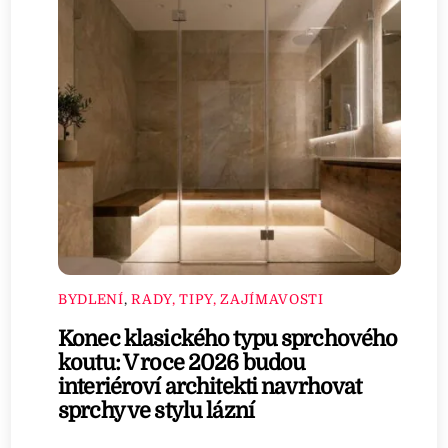
BYDLENÍ
,
RADY, TIPY, ZAJÍMAVOSTI
Konec klasického typu sprchového
koutu: V roce 2026 budou
interiéroví architekti navrhovat
sprchy ve stylu lázní