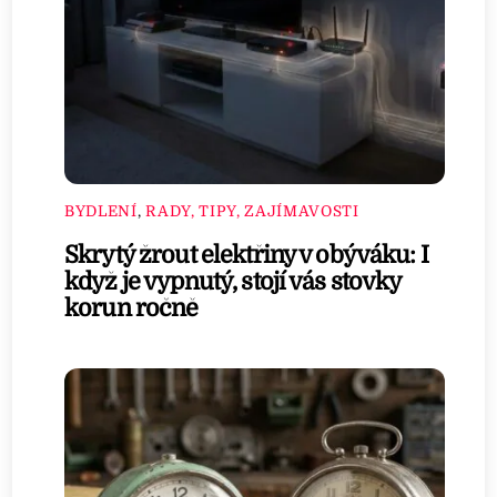
BYDLENÍ
,
RADY, TIPY, ZAJÍMAVOSTI
Skrytý žrout elektřiny v obýváku: I
když je vypnutý, stojí vás stovky
korun ročně