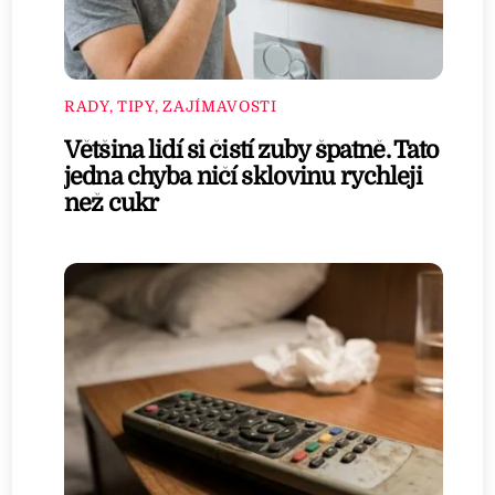
RADY, TIPY, ZAJÍMAVOSTI
Většina lidí si čistí zuby špatně. Tato
jedna chyba ničí sklovinu rychleji
než cukr