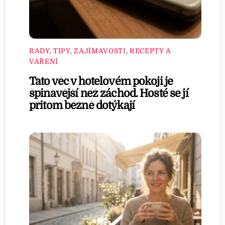
RADY, TIPY, ZAJÍMAVOSTI
,
RECEPTY A
VAŘENÍ
Tato věc v hotelovém pokoji je
špinavější než záchod. Hosté se jí
přitom běžně dotýkají