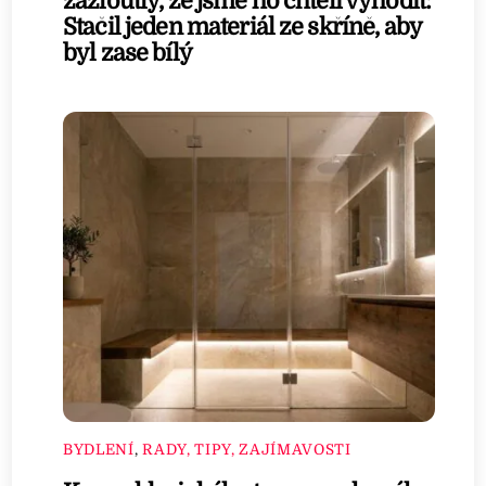
zažloutlý, že jsme ho chtěli vyhodit:
Stačil jeden materiál ze skříně, aby
byl zase bílý
BYDLENÍ
,
RADY, TIPY, ZAJÍMAVOSTI