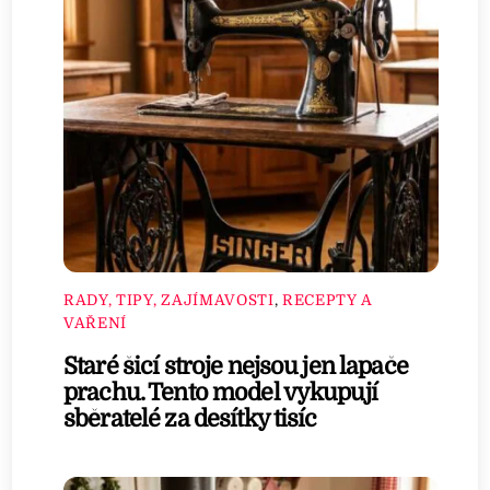
RADY, TIPY, ZAJÍMAVOSTI
,
RECEPTY A
VAŘENÍ
Staré šicí stroje nejsou jen lapače
prachu. Tento model vykupují
sběratelé za desítky tisíc