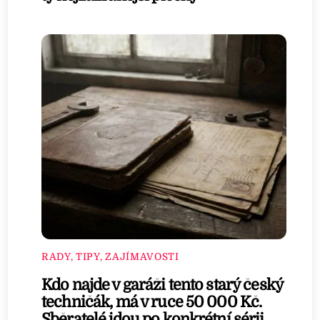
RADY, TIPY, ZAJÍMAVOSTI
Kdo najde v garáži tento starý český
techničák, má v ruce 50 000 Kč.
Sběratelé jdou po konkrétní sérii