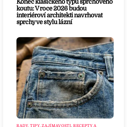
Konec klasického typu sprchového
koutu: V roce 2026 budou
interiéroví architekti navrhovat
sprchy ve stylu lázní
RADY, TIPY, ZAJÍMAVOSTI
,
RECEPTY A