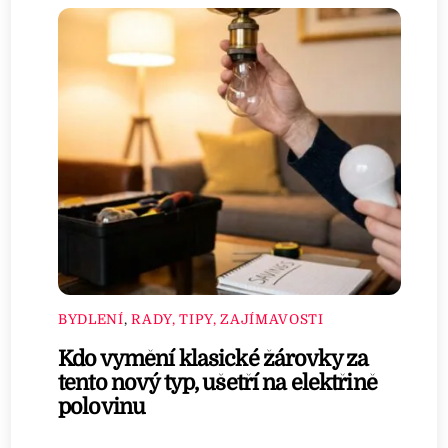
BYDLENÍ
,
RADY, TIPY, ZAJÍMAVOSTI
Kdo vymění klasické žárovky za
tento nový typ, ušetří na elektřině
polovinu