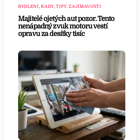
BYDLENÍ
,
RADY, TIPY, ZAJÍMAVOSTI
Majitelé ojetých aut pozor. Tento
nenápadný zvuk motoru věští
opravu za desítky tisíc