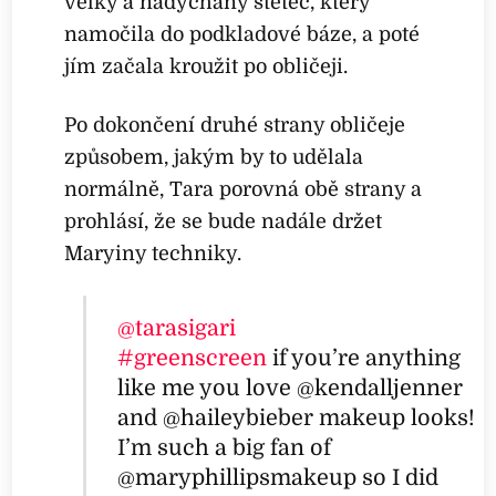
velký a nadýchaný štětec, který
namočila do podkladové báze, a poté
jím začala kroužit po obličeji.
Po dokončení druhé strany obličeje
způsobem, jakým by to udělala
normálně, Tara porovná obě strany a
prohlásí, že se bude nadále držet
Maryiny techniky.
@tarasigari
#greenscreen
if you’re anything
like me you love @kendalljenner
and @haileybieber makeup looks!
I’m such a big fan of
@maryphillipsmakeup so I did