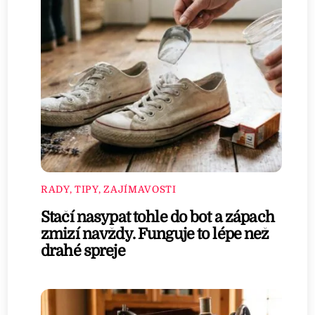
RADY, TIPY, ZAJÍMAVOSTI
Stačí nasypat tohle do bot a zápach
zmizí navždy. Funguje to lépe než
drahé spreje