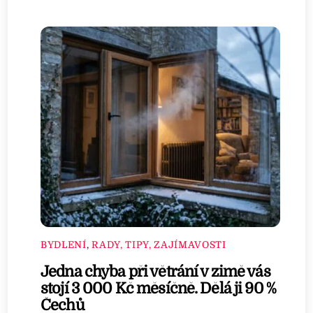
BYDLENÍ
,
RADY, TIPY, ZAJÍMAVOSTI
Jedna chyba při větrání v zimě vás
stojí 3 000 Kč měsíčně. Dělá ji 90 %
Čechů