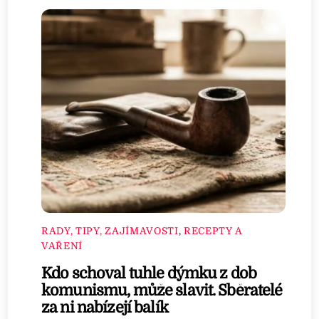
RADY, TIPY, ZAJÍMAVOSTI
,
RECEPTY A
VAŘENÍ
Kdo schoval tuhle dýmku z dob
komunismu, může slavit. Sběratelé
za ni nabízejí balík