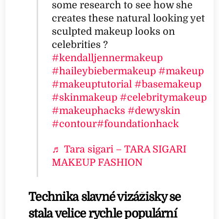
some research to see how she
creates these natural looking yet
sculpted makeup looks on
celebrities ?
#kendalljennermakeup
#haileybiebermakeup
#makeup
#makeuptutorial
#basemakeup
#skinmakeup
#celebritymakeup
#makeuphacks
#dewyskin
#contour
#foundationhack
♬ Tara sigari – TARA SIGARI
MAKEUP FASHION
Technika slavné vizážisky se
stala velice rychle populární