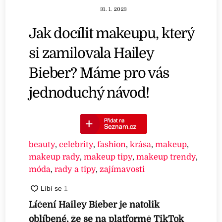
31. 1. 2023
Jak docílit makeupu, který
si zamilovala Hailey
Bieber? Máme pro vás
jednoduchý návod!
beauty
,
celebrity
,
fashion
,
krása
,
makeup
,
makeup rady
,
makeup tipy
,
makeup trendy
,
móda
,
rady a tipy
,
zajímavosti
Líčení Hailey Bieber je natolik
oblíbené, že se na platformě TikTok