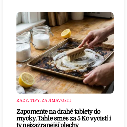
RADY, TIPY, ZAJÍMAVOSTI
Zapomeňte na drahé tablety do
myčky. Tahle směs za 5 Kč vyčistí i
ty nejzažranější plechy