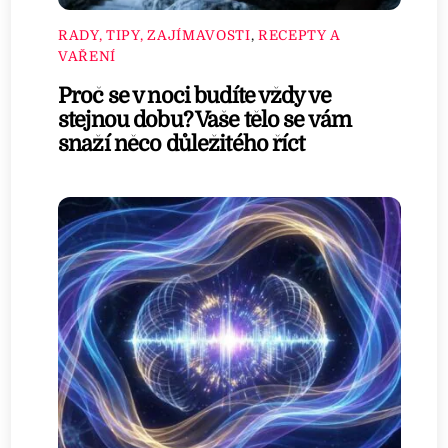
RADY, TIPY, ZAJÍMAVOSTI
,
RECEPTY A
VAŘENÍ
Proč se v noci budíte vždy ve
stejnou dobu? Vaše tělo se vám
snaží něco důležitého říct