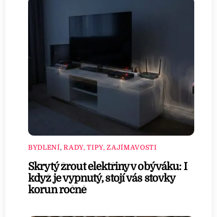
BYDLENÍ
,
RADY, TIPY, ZAJÍMAVOSTI
Skrytý žrout elektřiny v obýváku: I
když je vypnutý, stojí vás stovky
korun ročně