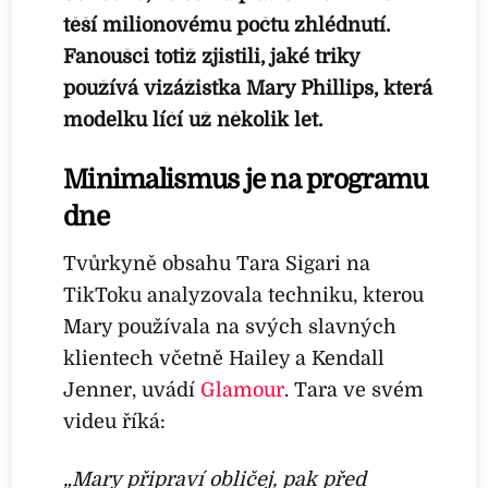
těší milionovému počtu zhlédnutí.
Fanoušci totiž zjistili, jaké triky
používá vizážistka Mary Phillips, která
modelku líčí už několik let.
Minimalismus je na programu
dne
Tvůrkyně obsahu Tara Sigari na
TikToku analyzovala techniku, kterou
Mary používala na svých slavných
klientech včetně Hailey a Kendall
Jenner, uvádí
Glamour
. Tara ve svém
videu říká:
„Mary připraví obličej, pak před