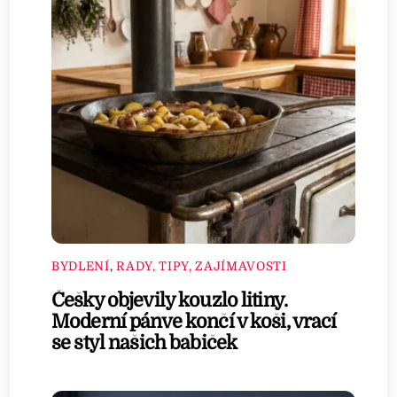
BYDLENÍ
,
RADY, TIPY, ZAJÍMAVOSTI
Češky objevily kouzlo litiny.
Moderní pánve končí v koši, vrací
se styl našich babiček