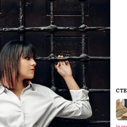
ČTE
je g