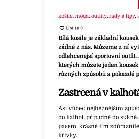
košile
,
móda
,
outfity
,
rady a tipy
,
Bílá košile je základní kouse
žádné z nás. Můžeme z ní vytvo
odlehčenější sportovní outfit.
kterých můžete jeden kousek 
různých způsobů a pokaždé pů
Zastrčená v kalhot
Asi vůbec nejběžnějším způsob
do kalhot, případně do sukně
pasem, krásně tím zdůrazníte
křivky.