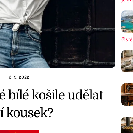
čistš
6. 9. 2022
 bílé košile udělat
í kousek?