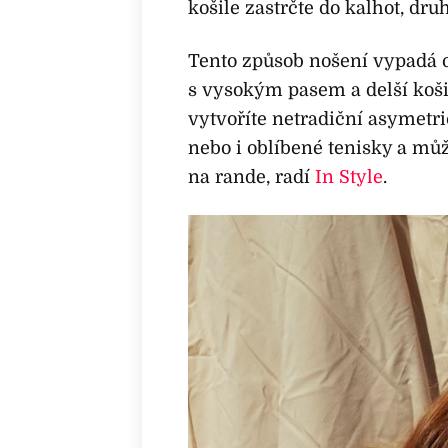
košile zastrčte do kalhot, dru
Tento způsob nošení vypadá o
s vysokým pasem a delší košil
vytvoříte netradiční asymetric
nebo i oblíbené tenisky a můž
na rande, radí
In Style
.