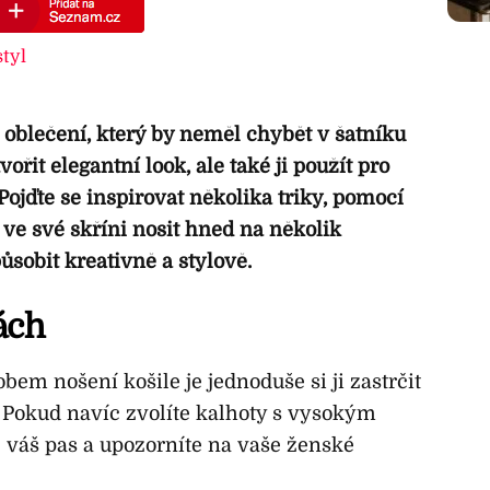
styl
k oblečení, který by neměl chybět v šatníku
řit elegantní look, ale také ji použít pro
 Pojďte se inspirovat několika triky, pomocí
ve své skříni nosit hned na několik
sobit kreativně a stylově.
ách
em nošení košile je jednoduše si ji zastrčit
. Pokud navíc zvolíte kalhoty s vysokým
 váš pas a upozorníte na vaše ženské