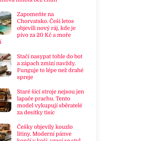
Zapomeňte na
Chorvatsko. Češi letos
objevili nový ráj, kde je
pivo za 20 Kč a moře
í
Stačí nasypat tohle do bot
a zápach zmizí navždy.
Funguje to lépe než drahé
spreje
Staré šicí stroje nejsou jen
lapače prachu. Tento
model vykupují sběratelé
za desítky tisíc
Češky objevily kouzlo
litiny. Moderní pánve
končí v koši, vrací se styl