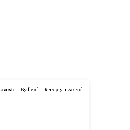
mavosti
Bydlení
Recepty a vaření