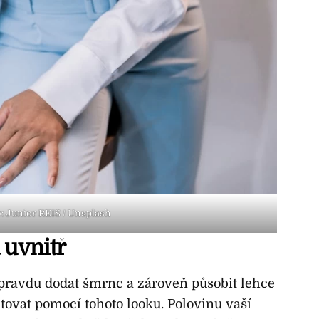
: Junior REIS / Unsplash
 uvnitř
pravdu dodat šmrnc a zároveň působit lehce
tovat pomocí tohoto looku. Polovinu vaší