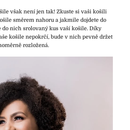
ile však není jen tak! Zkuste si vaši košili
ošile směrem nahoru a jakmile dojdete do
e do nich srolovaný kus vaší košile. Díky
aše košile nepokrčí, bude v nich pevně držet
vnoměrně rozložená.