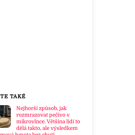
TE TAKÉ
Nejhorší způsob, jak
rozmrazovat pečivo v
mikrovlnce. Většina lidí to
dělá takto, ale výsledkem
umová hmota bez chuti