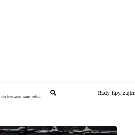
Search
Rady, tipy, zají
 kde jsou ženy samy sebou