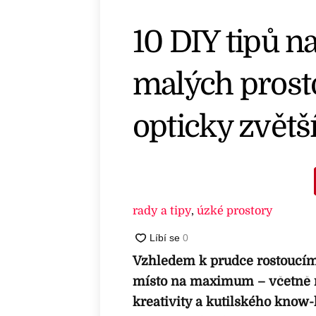
10 DIY tipů n
malých prosto
opticky zvětš
rady a tipy
,
úzké prostory
Vzhledem k prudce rostoucím
místo na maximum – včetně r
kreativity a kutilského kno