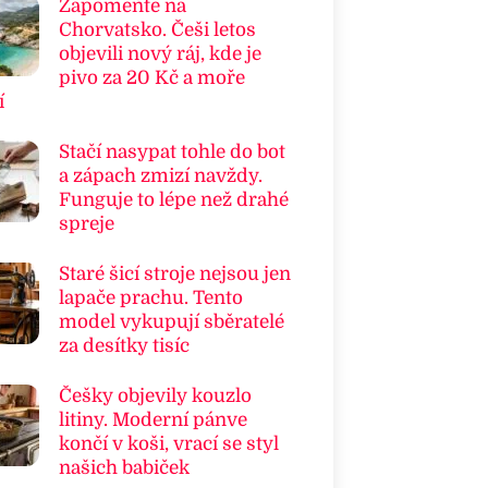
Zapomeňte na
Chorvatsko. Češi letos
objevili nový ráj, kde je
pivo za 20 Kč a moře
í
Stačí nasypat tohle do bot
a zápach zmizí navždy.
Funguje to lépe než drahé
spreje
Staré šicí stroje nejsou jen
lapače prachu. Tento
model vykupují sběratelé
za desítky tisíc
Češky objevily kouzlo
litiny. Moderní pánve
končí v koši, vrací se styl
našich babiček