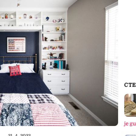
ČTE
je g
21. 4. 2022