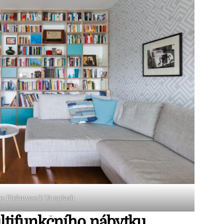
o: Pickawood/ Unsplash
ultifunkčního nábytku