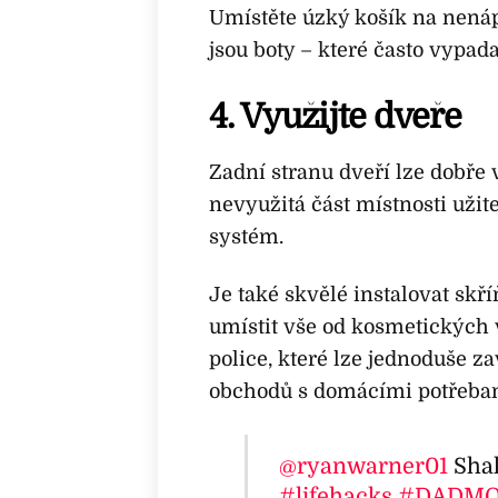
Umístěte úzký košík na nenáp
jsou boty – které často vypad
4. Využijte dveře
Zadní stranu dveří lze dobře
nevyužitá část místnosti uži
systém.
Je také skvělé instalovat skř
umístit vše od kosmetických
police, které lze jednoduše za
obchodů s domácími potřeba
@ryanwarner01
Shak
#lifehacks
#DADMO