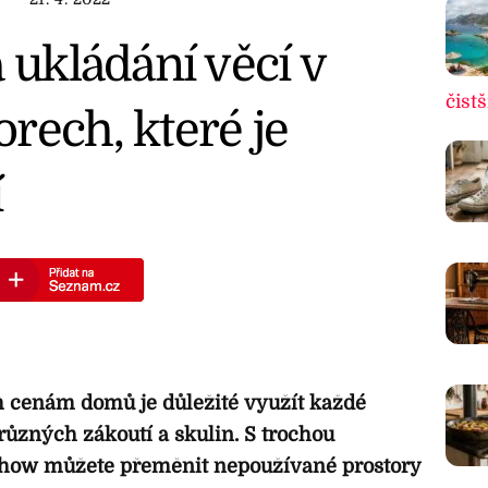
a ukládání věcí v
čistš
rech, které je
í
 cenám domů je důležité využít každé
ůzných zákoutí a skulin. S trochou
w-how můžete přeměnit nepoužívané prostory