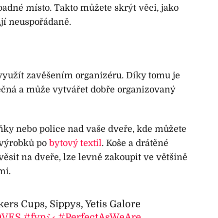
adné místo. Takto můžete skrýt věci, jako
ají neuspořádaně.
 využít zavěšením organizéru. Díky tomu je
tečná a může vytvářet dobře organizovaný
íňky nebo police nad vaše dveře, kde můžete
 výrobků po
bytový textil
. Koše a drátěné
věsit na dveře, lze levně zakoupit ve většině
mi.
ers Cups, Sippys, Yetis Galore
VES
#fypシ
#PerfectAsWeAre