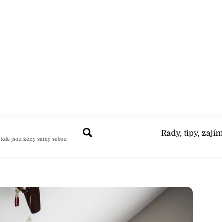
Search
Rady, tipy, zají
 kde jsou ženy samy sebou