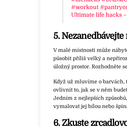
#workout
#pantryo
Ultimate life hacks –
5. Nezanedbávejte
V malé místnosti může nábytek
působit příliš velký a nepřiro
úložný prostor. Rozhodněte s
Když už mluvíme o barvách, t
ovlivnit to, jak se v něm budete
Jedním z nejlepších způsobů, 
vymalovat jej bílou nebo špin
6. Zkuste zrcadlov