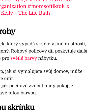
rganization
#momsoftiktok
♬
 Kelly – The Life Bath
 rohy
, který vypadá skvěle v jiné místnosti,
zený. Rohový policový díl poskytuje další
e pro
světlé barvy
nábytku.
o, jak si vymalujete svůj domov, může
 cítit.
jak pocitově zvětšit malý pokoj je
avě bílou barvou.
ou skříňku