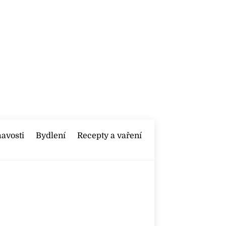
mavosti
Bydlení
Recepty a vaření