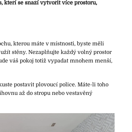
, kteří se snaží vytvořit více prostoru,
chu, kterou máte v místnosti, byste měli
užít stěny. Nezaplňujte každý volný prostor
bude váš pokoj totiž vypadat mnohem menší,
uste postavit plovoucí police. Máte-li toho
nihovnu až do stropu nebo vestavěný