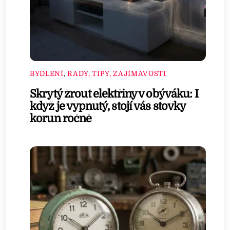
BYDLENÍ
,
RADY, TIPY, ZAJÍMAVOSTI
Skrytý žrout elektřiny v obýváku: I
když je vypnutý, stojí vás stovky
korun ročně