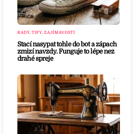
RADY, TIPY, ZAJÍMAVOSTI
Stačí nasypat tohle do bot a zápach
zmizí navždy. Funguje to lépe než
drahé spreje