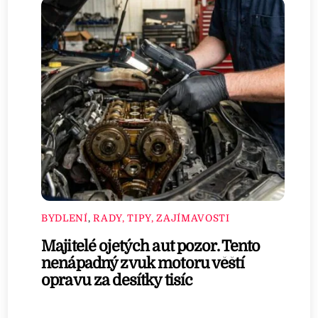
BYDLENÍ
,
RADY, TIPY, ZAJÍMAVOSTI
Majitelé ojetých aut pozor. Tento
nenápadný zvuk motoru věští
opravu za desítky tisíc