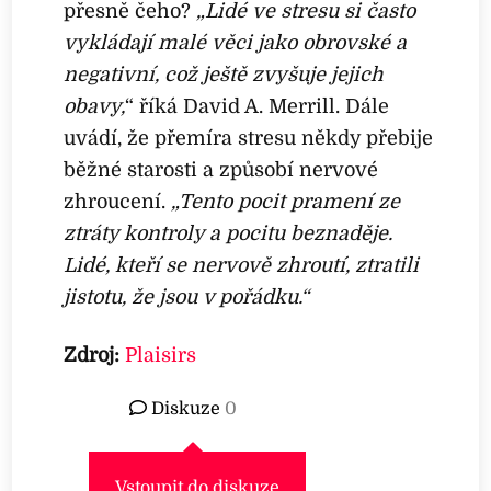
přesně čeho?
„Lidé ve stresu si často
vykládají malé věci jako obrovské a
negativní, což ještě zvyšuje jejich
obavy,
“ říká David A. Merrill. Dále
uvádí, že přemíra stresu někdy přebije
běžné starosti a způsobí nervové
zhroucení.
„Tento pocit pramení ze
ztráty kontroly a pocitu beznaděje.
Lidé, kteří se nervově zhroutí, ztratili
jistotu, že jsou v pořádku.“
Zdroj:
Plaisirs
Diskuze
0
Vstoupit do diskuze