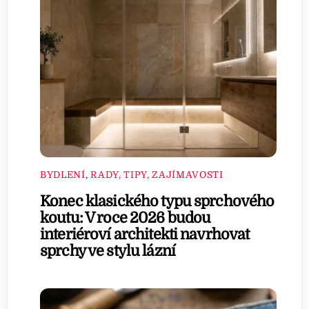
BYDLENÍ
,
RADY, TIPY, ZAJÍMAVOSTI
Konec klasického typu sprchového
koutu: V roce 2026 budou
interiéroví architekti navrhovat
sprchy ve stylu lázní