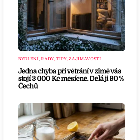
BYDLENÍ
,
RADY, TIPY, ZAJÍMAVOSTI
Jedna chyba při větrání v zimě vás
stojí 3 000 Kč měsíčně. Dělá ji 90 %
Čechů