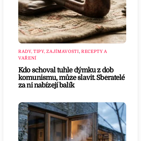
RADY, TIPY, ZAJÍMAVOSTI
,
RECEPTY A
VAŘENÍ
Kdo schoval tuhle dýmku z dob
komunismu, může slavit. Sběratelé
za ni nabízejí balík