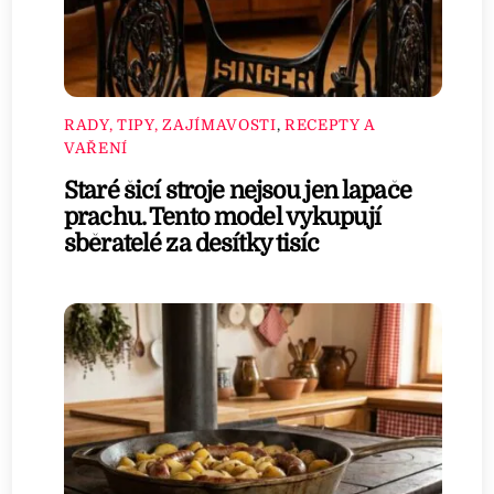
RADY, TIPY, ZAJÍMAVOSTI
,
RECEPTY A
VAŘENÍ
Staré šicí stroje nejsou jen lapače
prachu. Tento model vykupují
sběratelé za desítky tisíc