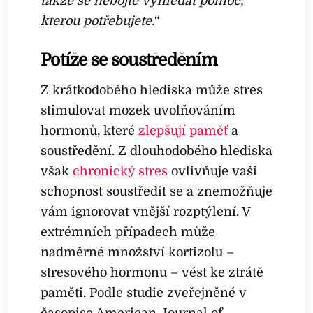
takže se nebojte vyhledat pomoc,
kterou potřebujete.
“
Potíže se soustředěním
Z krátkodobého hlediska může stres
stimulovat mozek uvolňováním
hormonů, které
zlepšují paměť
a
soustředění. Z dlouhodobého hlediska
však
chronický stres
ovlivňuje vaši
schopnost soustředit se a znemožňuje
vám ignorovat vnější rozptýlení. V
extrémních případech může
nadměrné množství kortizolu –
stresového hormonu – vést ke ztrátě
paměti. Podle studie zveřejněné v
časopise American Journal of