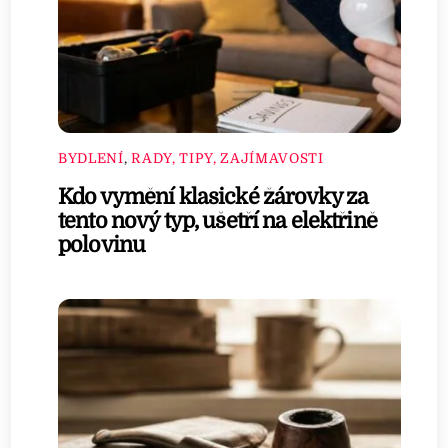
BYDLENÍ
,
RADY, TIPY, ZAJÍMAVOSTI
Kdo vymění klasické žárovky za
tento nový typ, ušetří na elektřině
polovinu