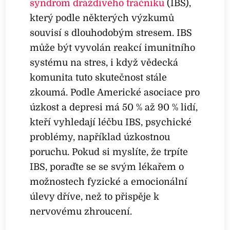
syndrom dráždivého tračníku
(IBS),
který podle některých výzkumů
souvisí s dlouhodobým stresem. IBS
může být vyvolán reakcí imunitního
systému na stres, i když vědecká
komunita tuto skutečnost stále
zkoumá. Podle Americké asociace pro
úzkost a depresi má 50 % až 90 % lidí,
kteří vyhledají léčbu IBS, psychické
problémy, například úzkostnou
poruchu. Pokud si myslíte, že trpíte
IBS, poraďte se se svým lékařem o
možnostech fyzické a emocionální
úlevy dříve, než to přispěje k
nervovému zhroucení.