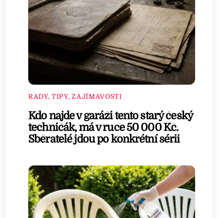
RADY, TIPY, ZAJÍMAVOSTI
Kdo najde v garáži tento starý český
techničák, má v ruce 50 000 Kč.
Sběratelé jdou po konkrétní sérii