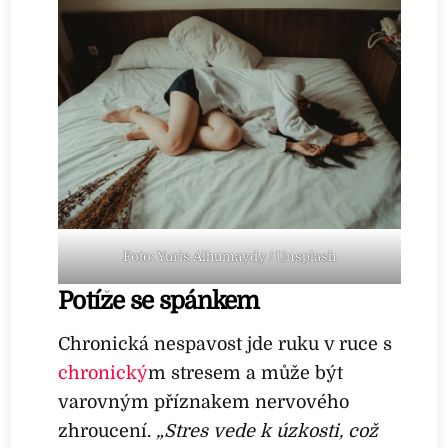
Foto: Yuris Alhumaydy / Unsplash
Potíže se spánkem
Chronická nespavost jde ruku v ruce s
chronický
m stresem a může být
varovným příznakem nervového
zhroucení.
„Stres vede k úzkosti, což