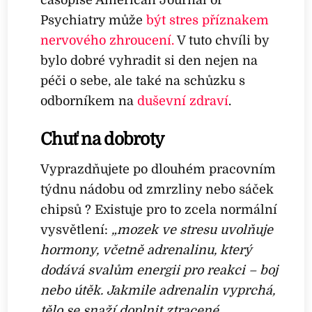
Psychiatry může
být stres příznakem
nervového zhroucení.
V tuto chvíli by
bylo dobré vyhradit si den nejen na
péči o sebe, ale také na schůzku s
odborníkem na
duševní zdraví
.
Chuť na dobroty
Vyprazdňujete po dlouhém pracovním
týdnu nádobu od zmrzliny nebo sáček
chipsů ? Existuje pro to zcela normální
vysvětlení:
„mozek ve stresu uvolňuje
hormony, včetně adrenalinu, který
dodává svalům energii pro reakci – boj
nebo útěk. Jakmile adrenalin vyprchá,
tělo se snaží doplnit ztracené