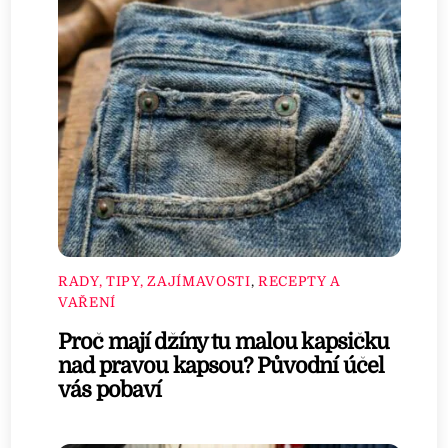
RADY, TIPY, ZAJÍMAVOSTI
,
RECEPTY A
VAŘENÍ
Proč mají džíny tu malou kapsičku
nad pravou kapsou? Původní účel
vás pobaví