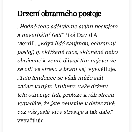
Držení obranného postoje
„Hodně toho sdělujeme svým postojem
a neverbální řečí“
říká David A.
Merrill.
„Když lidé zaujmou, ochranný
postoj‘, tj. zkřížené ruce, skloněné nebo
obrácené k zemi, dávají tím najevo, že
se cítí ve stresu a brání se,“
vysvětluje.
„Tato tendence se však může stát
začarovaným kruhem: vaše držení
těla odrazuje lidi, protože kvůli stresu
vypadáte, že jste neustále v defenzivě,
což vás ještě více stresuje a tak dále,“
vysvětluje.