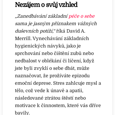
Nezájem o svůj vzhled
„Zanedbávání základní
péče o sebe
sama je jasným příznakem vážných
duševních potíží,“
říká David A.
Merrill. Vynechávání základních
hygienických návyků, jako je
sprchování nebo čištění zubů nebo
nedbalost v oblékání či líčení, když
jste byli zvyklí o sebe dbát, může
naznačovat, že prožíváte epizodu
emoční deprese. Stres zahlcuje mysl a
tělo, což vede k únavě a apatii,
následované ztrátou štěstí nebo
motivace k činnostem, které vás dříve
bavily.