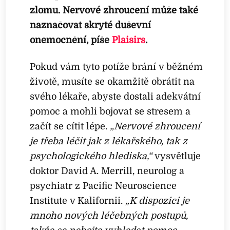
zlomu. Nervové zhroucení může také
naznačovat skryté duševní
onemocnění, píše
Plaisirs
.
Pokud vám tyto potíže brání v běžném
životě, musíte se okamžitě obrátit na
svého lékaře, abyste dostali adekvátní
pomoc a mohli bojovat se stresem a
začít se cítit lépe.
„Nervové zhroucení
je třeba léčit jak z lékařského, tak z
psychologického hlediska,“
vysvětluje
doktor David A. Merrill, neurolog a
psychiatr z Pacific Neuroscience
Institute v Kalifornii.
„K dispozici je
mnoho nových léčebných postupů,