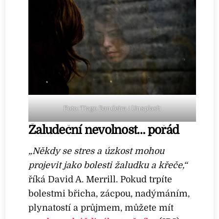
Foto: Tiago Bandeira / Unsplash
Žaludeční nevolnost… pořád
„Někdy se stres a úzkost mohou
projevit jako bolesti žaludku a křeče,“
říká David A. Merrill. Pokud trpíte
bolestmi břicha, zácpou, nadýmáním,
plynatostí a průjmem, můžete mít