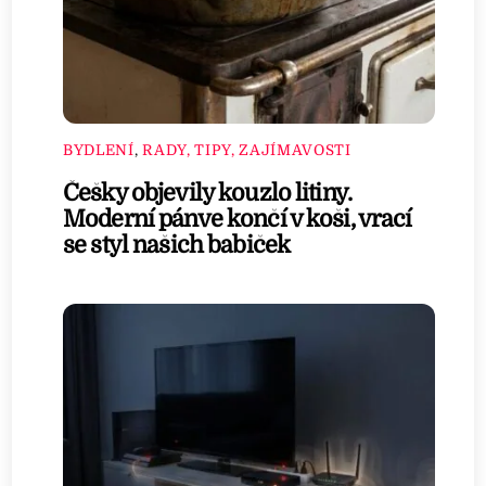
BYDLENÍ
,
RADY, TIPY, ZAJÍMAVOSTI
Češky objevily kouzlo litiny.
Moderní pánve končí v koši, vrací
se styl našich babiček