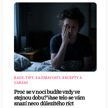
RADY, TIPY, ZAJÍMAVOSTI
,
RECEPTY A
VAŘENÍ
Proč se v noci budíte vždy ve
stejnou dobu? Vaše tělo se vám
snaží něco důležitého říct