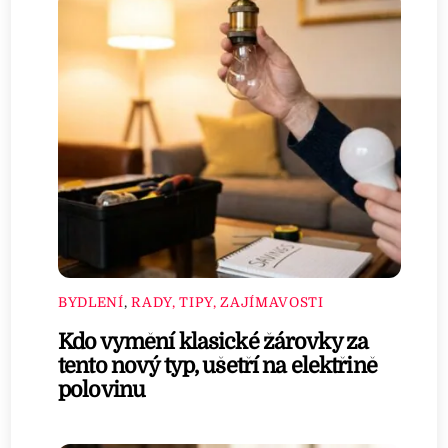
BYDLENÍ
,
RADY, TIPY, ZAJÍMAVOSTI
Kdo vymění klasické žárovky za
tento nový typ, ušetří na elektřině
polovinu