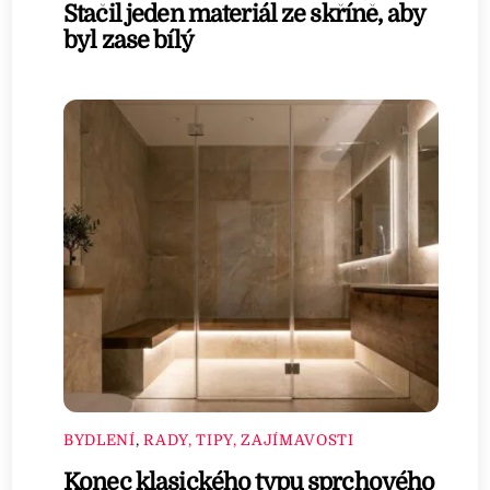
Stačil jeden materiál ze skříně, aby
byl zase bílý
BYDLENÍ
,
RADY, TIPY, ZAJÍMAVOSTI
Konec klasického typu sprchového