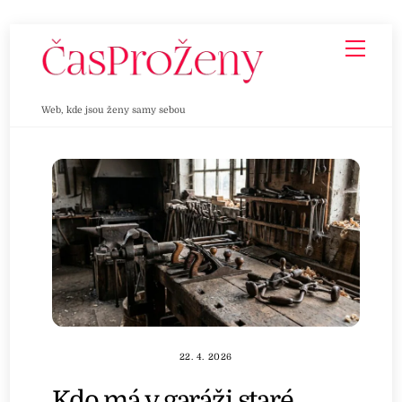
Skip
Men
to
content
Web, kde jsou ženy samy sebou
22. 4. 2026
Kdo má v garáži staré