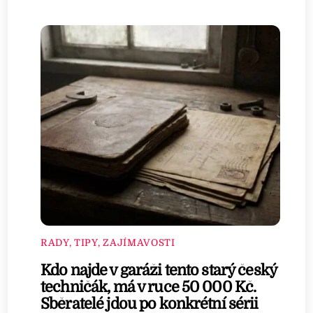
RADY, TIPY, ZAJÍMAVOSTI
Kdo najde v garáži tento starý český
techničák, má v ruce 50 000 Kč.
Sběratelé jdou po konkrétní sérii