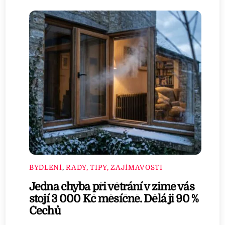
BYDLENÍ
,
RADY, TIPY, ZAJÍMAVOSTI
Jedna chyba při větrání v zimě vás
stojí 3 000 Kč měsíčně. Dělá ji 90 %
Čechů