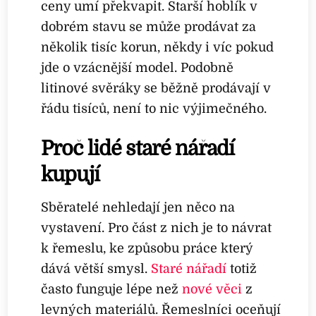
ceny umí překvapit. Starší hoblík v
dobrém stavu se může prodávat za
několik tisíc korun, někdy i víc pokud
jde o vzácnější model. Podobně
litinové svěráky se běžně prodávají v
řádu tisíců, není to nic výjimečného.
Proč lidé staré nářadí
kupují
Sběratelé nehledají jen něco na
vystavení. Pro část z nich je to návrat
k řemeslu, ke způsobu práce který
dává větší smysl.
Staré nářadí
totiž
často funguje lépe než
nové věci
z
levných materiálů. Řemeslníci oceňují