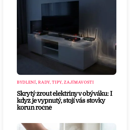
BYDLENÍ
,
RADY, TIPY, ZAJÍMAVOSTI
Skrytý žrout elektřiny v obýváku: I
když je vypnutý, stojí vás stovky
korun ročně