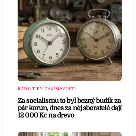
RADY, TIPY, ZAJÍMAVOSTI
Za socialismu to byl běžný budík za
pár korun, dnes za něj sběratelé dají
12 000 Kč na dřevo