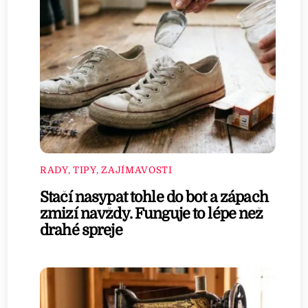
RADY, TIPY, ZAJÍMAVOSTI
Stačí nasypat tohle do bot a zápach
zmizí navždy. Funguje to lépe než
drahé spreje