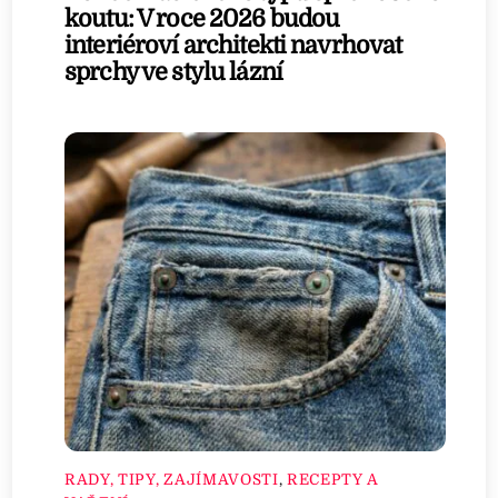
koutu: V roce 2026 budou
interiéroví architekti navrhovat
sprchy ve stylu lázní
RADY, TIPY, ZAJÍMAVOSTI
,
RECEPTY A