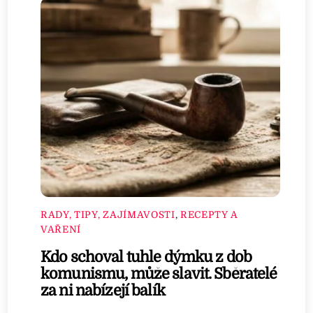
RADY, TIPY, ZAJÍMAVOSTI
,
RECEPTY A
VAŘENÍ
Kdo schoval tuhle dýmku z dob
komunismu, může slavit. Sběratelé
za ni nabízejí balík