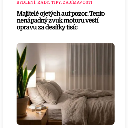
BYDLENÍ
,
RADY, TIPY, ZAJÍMAVOSTI
Majitelé ojetých aut pozor. Tento
nenápadný zvuk motoru věští
opravu za desítky tisíc