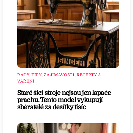
RADY, TIPY, ZAJÍMAVOSTI
,
RECEPTY A
VAŘENÍ
Staré šicí stroje nejsou jen lapače
prachu. Tento model vykupují
sběratelé za desítky tisíc