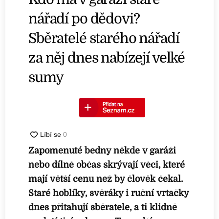
nářadí po dědovi?
Sběratelé starého nářadí
za něj dnes nabízejí velké
sumy
Zapomenuté bedny někde v garáži
nebo dílně občas skrývají věci, které
mají větší cenu než by člověk čekal.
Staré hoblíky, svěráky i ruční vrtačky
dnes přitahují sběratele, a ti klidně