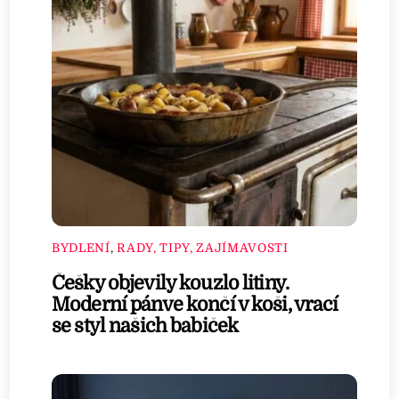
BYDLENÍ
,
RADY, TIPY, ZAJÍMAVOSTI
Češky objevily kouzlo litiny.
Moderní pánve končí v koši, vrací
se styl našich babiček