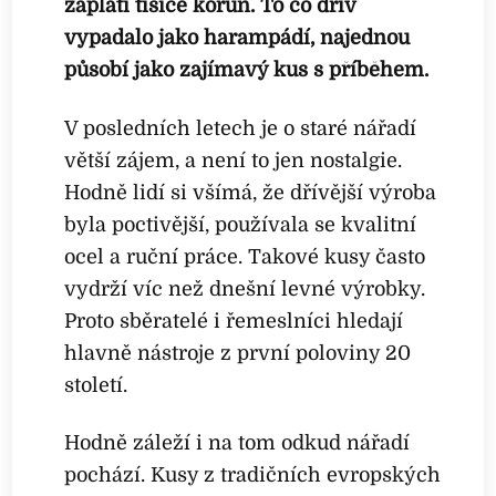
zaplatí tisíce korun. To co dřív
vypadalo jako harampádí, najednou
působí jako zajímavý kus s příběhem.
V posledních letech je o staré nářadí
větší zájem, a není to jen nostalgie.
Hodně lidí si všímá, že dřívější výroba
byla poctivější, používala se kvalitní
ocel a ruční práce. Takové kusy často
vydrží víc než dnešní levné výrobky.
Proto sběratelé i řemeslníci hledají
hlavně nástroje z první poloviny 20
století.
Hodně záleží i na tom odkud nářadí
pochází. Kusy z tradičních evropských