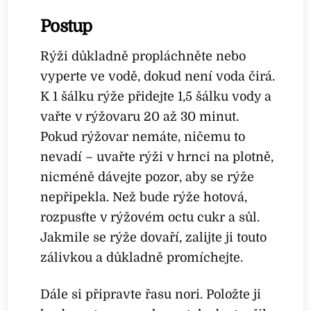
Postup
Rýži důkladně propláchněte nebo
vyperte ve vodě, dokud není voda čirá.
K 1 šálku rýže přidejte 1,5 šálku vody a
vařte v rýžovaru 20 až 30 minut.
Pokud rýžovar nemáte, ničemu to
nevadí – uvařte rýži v hrnci na plotně,
nicméně dávejte pozor, aby se rýže
nepřipekla. Než bude rýže hotová,
rozpusťte v rýžovém octu cukr a sůl.
Jakmile se rýže dovaří, zalijte ji touto
zálivkou a důkladně promíchejte.
Dále si připravte řasu nori. Položte ji