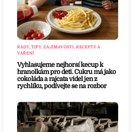
RADY, TIPY, ZAJÍMAVOSTI
,
RECEPTY A
VAŘENÍ
Vyhlašujeme nejhorší kečup k
hranolkám pro děti. Cukru má jako
čokoláda a rajčata viděl jen z
rychlíku, podívejte se na rozbor