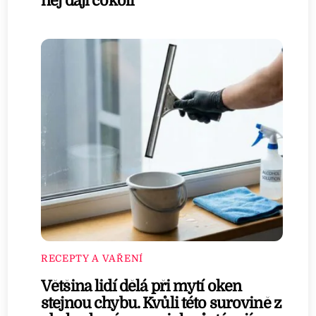
něj dají cokoli
RECEPTY A VAŘENÍ
Většina lidí dělá při mytí oken
stejnou chybu. Kvůli této surovině z