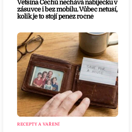
Většina Čechů nechává nabíječku v
zásuvce i bez mobilu. Vůbec netuší,
kolik je to stojí peněz ročně
RECEPTY A VAŘENÍ