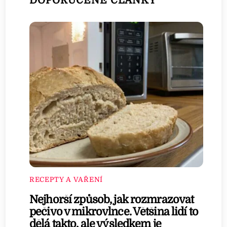
DOPORUČENÉ ČLÁNKY
RECEPTY A VAŘENÍ
Nejhorší způsob, jak rozmrazovat
pečivo v mikrovlnce. Většina lidí to
dělá takto, ale výsledkem je