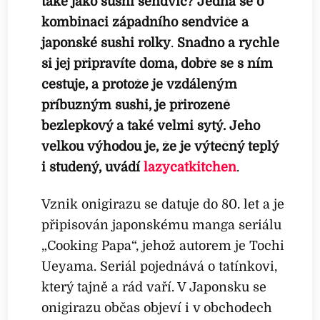
také jako sushi sendvič? Jedná se o
kombinaci západního sendviče a
japonské sushi rolky
.
Snadno a rychle
si jej připravíte doma, dobře se s ním
cestuje, a protože je vzdáleným
příbuzným sushi, je přirozeně
bezlepkový a také velmi sytý. Jeho
velkou výhodou je, že je výtečný teplý
i studený, uvádí
lazycatkitchen
.
Vznik onigirazu se datuje do 80. let a je
připisován japonskému manga seriálu
„Cooking Papa“, jehož autorem je Tochi
Ueyama. Seriál pojednává o tatínkovi,
který tajně a rád vaří. V Japonsku se
onigirazu občas objeví i v obchodech