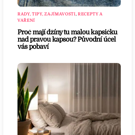
RADY, TIPY, ZAJÍMAVOSTI
,
RECEPTY A
VAŘENÍ
Proč mají džíny tu malou kapsičku
nad pravou kapsou? Původní účel
vás pobaví