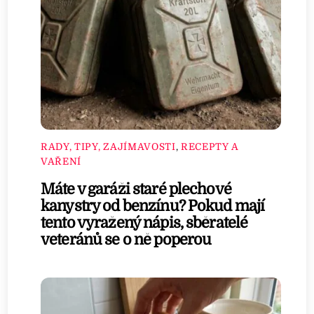
RADY, TIPY, ZAJÍMAVOSTI
,
RECEPTY A
VAŘENÍ
Máte v garáži staré plechové
kanystry od benzínu? Pokud mají
tento vyražený nápis, sběratelé
veteránů se o ně poperou