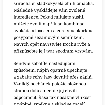
sriracha či sladkokyselá chilli omáčka.
Následně vyskládejte vám zvolené
ingredience. Pokud milujete sushi,
můžete zvolit například kombinaci
avokáda s lososem a čerstvou okurkou
posypané sezamovým semínkem.
Navrch opět navrstvěte trochu rýže a
přizpůsobte její tvar spodním vrstvám.
Sendvič zabalíte následujícím
způsobem: náplň opatrně upěchujte
a zabalte rohy řasy dovnitř přes náplň.
Vzniklý bochánek položte složenou
stranou dolů a nechte jej chvíli
odpočinout. Řasa tak nasákne vlhkost
z náplně, změkne a sklad se zacelí.