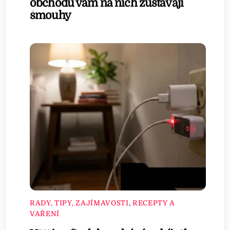
obchodu vám na nich zůstávají
šmouhy
RADY, TIPY, ZAJÍMAVOSTI
,
RECEPTY A
VAŘENÍ