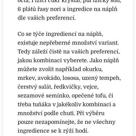
octa, 1 lžíci cukr krystal, půl lžičky soli,
6 plátů řasy nori a ingredice na náplň
dle vašich preferencí.
Co se týče ingrediencí na náplň,
existuje nepřeberné množství variant.
Tedy záleží čistě na vašich preferencí,
jakou kombinaci vyberete. Jako náplň
můžete zvolit například okurku,
mrkev, avokádo, lososa, uzený tempeh,
čerstvý salát, ředkvičky, vejce,
sezamové semínko, opečené tofu, či
třeba tuňáka v jakékoliv kombinaci a
množství podle chuti. Při výběru
pouze nezapomínejte, že ne všechny
ingredience se k rýži hodí.