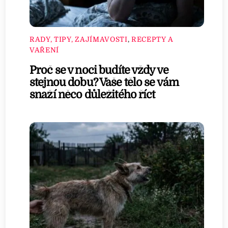
RADY, TIPY, ZAJÍMAVOSTI
,
RECEPTY A
VAŘENÍ
Proč se v noci budíte vždy ve
stejnou dobu? Vaše tělo se vám
snaží něco důležitého říct