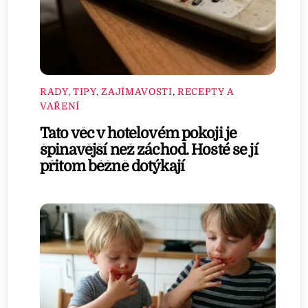
RADY, TIPY, ZAJÍMAVOSTI
,
RECEPTY A
VAŘENÍ
Tato věc v hotelovém pokoji je
špinavější než záchod. Hosté se jí
přitom běžně dotýkají