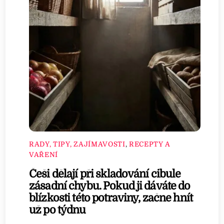
RADY, TIPY, ZAJÍMAVOSTI
,
RECEPTY A
VAŘENÍ
Češi dělají při skladování cibule
zásadní chybu. Pokud ji dáváte do
blízkosti této potraviny, začne hnít
už po týdnu