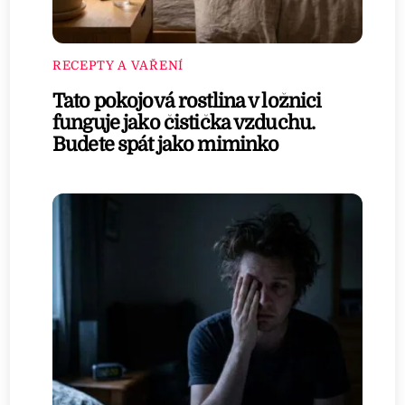
RECEPTY A VAŘENÍ
Tato pokojová rostlina v ložnici
funguje jako čistička vzduchu.
Budete spát jako miminko