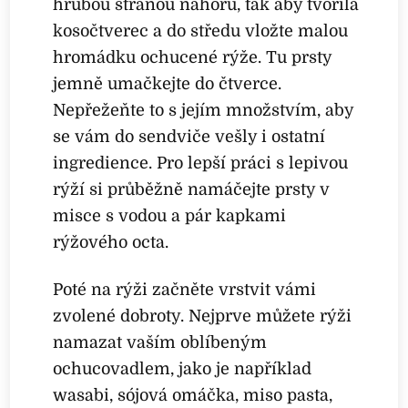
hrubou stranou nahoru, tak aby tvořila
kosočtverec a do středu vložte malou
hromádku ochucené rýže. Tu prsty
jemně umačkejte do čtverce.
Nepřežeňte to s jejím množstvím, aby
se vám do sendviče vešly i ostatní
ingredience. Pro lepší práci s lepivou
rýží si průběžně namáčejte prsty v
misce s vodou a pár kapkami
rýžového octa.
Poté na rýži začněte vrstvit vámi
zvolené dobroty. Nejprve můžete rýži
namazat vaším oblíbeným
ochucovadlem, jako je například
wasabi, sójová omáčka, miso pasta,