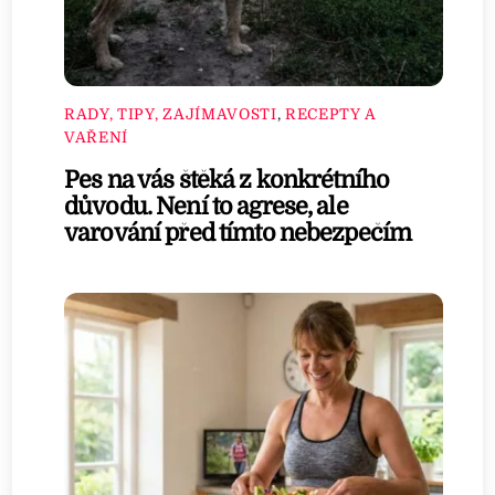
RADY, TIPY, ZAJÍMAVOSTI
,
RECEPTY A
VAŘENÍ
Pes na vás štěká z konkrétního
důvodu. Není to agrese, ale
varování před tímto nebezpečím