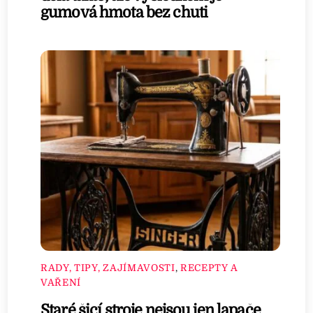
gumová hmota bez chuti
RADY, TIPY, ZAJÍMAVOSTI
,
RECEPTY A
VAŘENÍ
Staré šicí stroje nejsou jen lapače