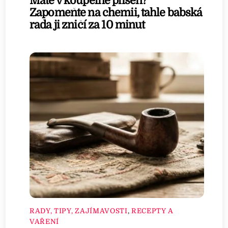
Máte v koupelně plíseň?
Zapomeňte na chemii, tahle babská
rada ji zničí za 10 minut
RADY, TIPY, ZAJÍMAVOSTI
,
RECEPTY A
VAŘENÍ