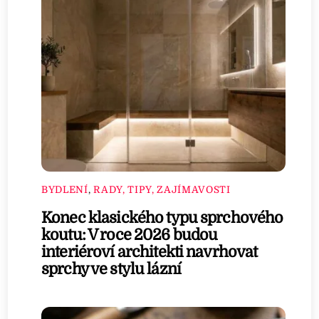
BYDLENÍ
,
RADY, TIPY, ZAJÍMAVOSTI
Konec klasického typu sprchového
koutu: V roce 2026 budou
interiéroví architekti navrhovat
sprchy ve stylu lázní