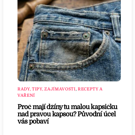
RADY, TIPY, ZAJÍMAVOSTI
,
RECEPTY A
VAŘENÍ
Proč mají džíny tu malou kapsičku
nad pravou kapsou? Původní účel
vás pobaví