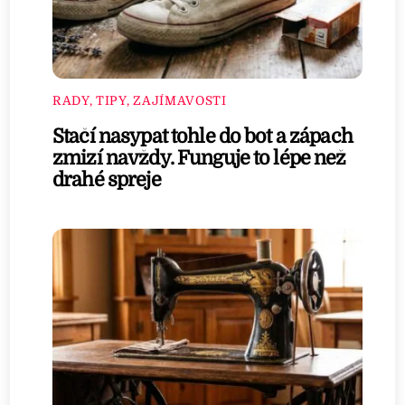
RADY, TIPY, ZAJÍMAVOSTI
Stačí nasypat tohle do bot a zápach
zmizí navždy. Funguje to lépe než
drahé spreje