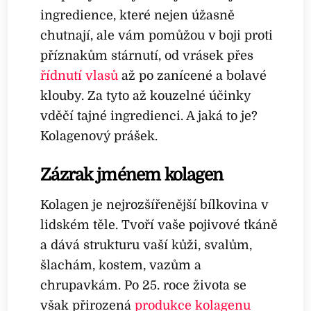
ingredience, které nejen úžasně
chutnají, ale vám pomůžou v boji proti
příznakům stárnutí, od vrásek přes
řídnutí vlasů
až po zanícené a bolavé
klouby. Za tyto až kouzelné účinky
vděčí tajné ingredienci. A jaká to je?
Kolagenový prášek.
Zázrak jménem kolagen
Kolagen je nejrozšířenější bílkovina v
lidském těle. Tvoří vaše pojivové tkáně
a dává strukturu vaší kůži, svalům,
šlachám, kostem, vazům a
chrupavkám. Po 25. roce života se
však přirozená
produkce kolagenu