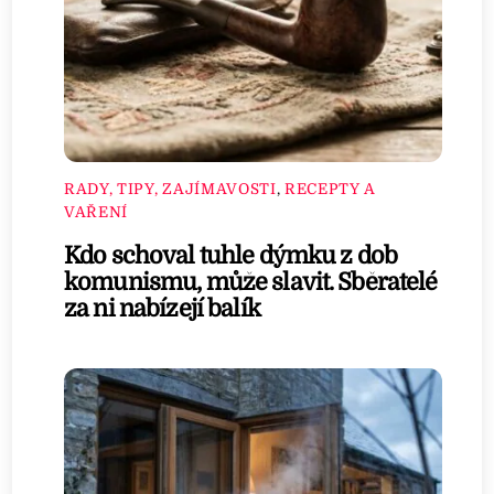
RADY, TIPY, ZAJÍMAVOSTI
,
RECEPTY A
VAŘENÍ
Kdo schoval tuhle dýmku z dob
komunismu, může slavit. Sběratelé
za ni nabízejí balík