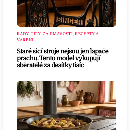
RADY, TIPY, ZAJÍMAVOSTI
,
RECEPTY A
VAŘENÍ
Staré šicí stroje nejsou jen lapače
prachu. Tento model vykupují
sběratelé za desítky tisíc