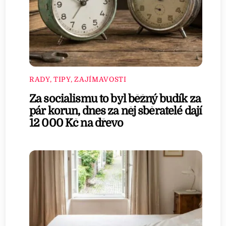
RADY, TIPY, ZAJÍMAVOSTI
Za socialismu to byl běžný budík za
pár korun, dnes za něj sběratelé dají
12 000 Kč na dřevo