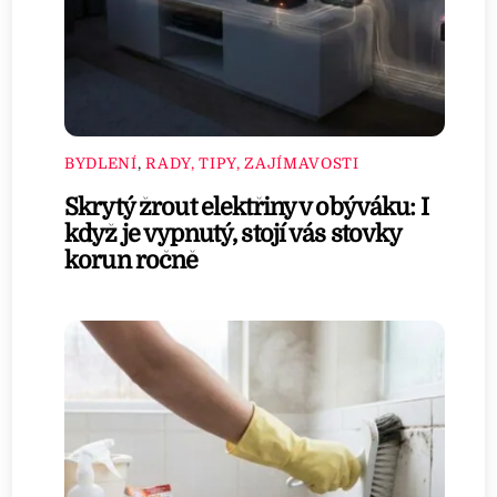
BYDLENÍ
,
RADY, TIPY, ZAJÍMAVOSTI
Skrytý žrout elektřiny v obýváku: I
když je vypnutý, stojí vás stovky
korun ročně