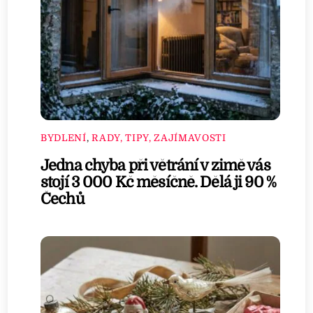
BYDLENÍ
,
RADY, TIPY, ZAJÍMAVOSTI
Jedna chyba při větrání v zimě vás
stojí 3 000 Kč měsíčně. Dělá ji 90 %
Čechů