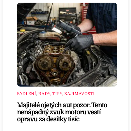
BYDLENÍ
,
RADY, TIPY, ZAJÍMAVOSTI
Majitelé ojetých aut pozor. Tento
nenápadný zvuk motoru věští
opravu za desítky tisíc