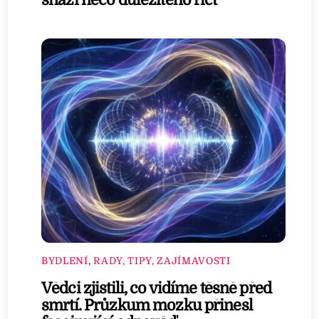
snaží něco důležitého říct
BYDLENÍ
,
RADY, TIPY, ZAJÍMAVOSTI
Vědci zjistili, co vidíme těsně před
smrtí. Průzkum mozku přinesl