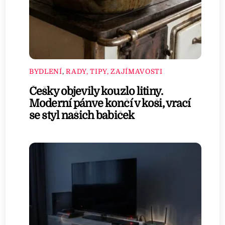
BYDLENÍ
,
RADY, TIPY, ZAJÍMAVOSTI
Češky objevily kouzlo litiny.
Moderní pánve končí v koši, vrací
se styl našich babiček