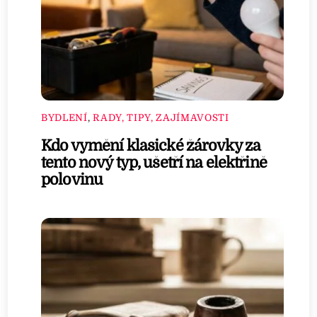
BYDLENÍ
,
RADY, TIPY, ZAJÍMAVOSTI
Kdo vymění klasické žárovky za
tento nový typ, ušetří na elektřině
polovinu