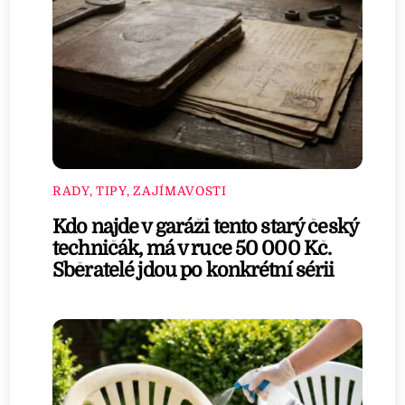
RADY, TIPY, ZAJÍMAVOSTI
Kdo najde v garáži tento starý český
techničák, má v ruce 50 000 Kč.
Sběratelé jdou po konkrétní sérii