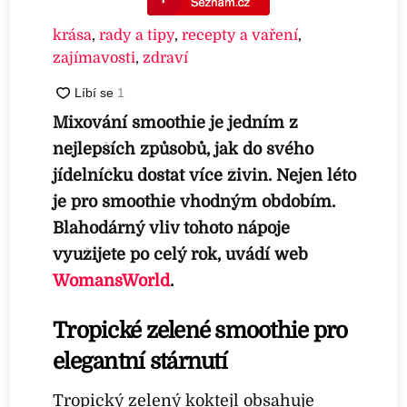
krása
,
rady a tipy
,
recepty a vaření
,
zajímavosti
,
zdraví
Mixování smoothie je jedním z
nejlepších způsobů, jak do svého
jídelníčku dostat více živin. Nejen léto
je pro smoothie vhodným obdobím.
Blahodárný vliv tohoto nápoje
využijete po celý rok, uvádí web
WomansWorld
.
Tropické zelené smoothie pro
elegantní stárnutí
Tropický zelený koktejl obsahuje