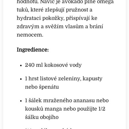
hodnotu. Navíc je avokádo plné omega
tuků, které zlepšují pružnost a
hydrataci pokožky, přispívají ke
zdravým a svěžím vlasům a brání
nemocem.
Ingredience:
240 ml kokosové vody
1 hrst listové zeleniny, kapusty
nebo špenátu
1 šálek mraženého ananasu nebo
kousků manga nebo použijte 1/2
šálku obojího