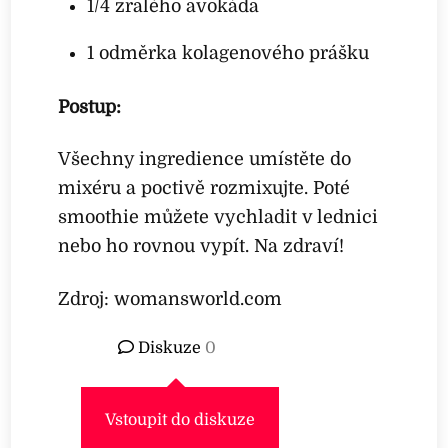
1/4 zralého avokáda
1 odměrka kolagenového prášku
Postup:
Všechny ingredience umístěte do
mixéru a poctivě rozmixujte. Poté
smoothie můžete vychladit v lednici
nebo ho rovnou vypít. Na zdraví!
Zdroj: womansworld.com
Diskuze
0
Vstoupit do diskuze