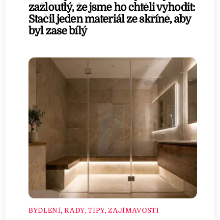
zažloutlý, že jsme ho chtěli vyhodit:
Stačil jeden materiál ze skříně, aby
byl zase bílý
BYDLENÍ
,
RADY, TIPY, ZAJÍMAVOSTI