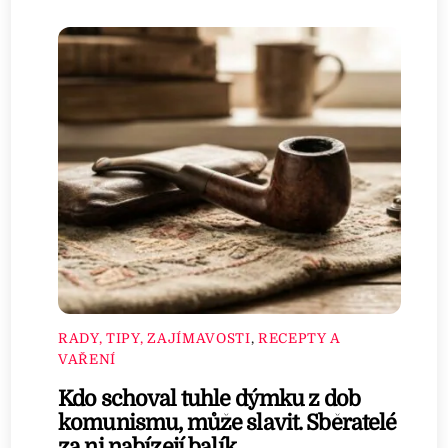
RADY, TIPY, ZAJÍMAVOSTI
,
RECEPTY A
VAŘENÍ
Kdo schoval tuhle dýmku z dob
komunismu, může slavit. Sběratelé
za ni nabízejí balík