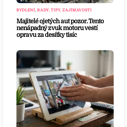
BYDLENÍ
,
RADY, TIPY, ZAJÍMAVOSTI
Majitelé ojetých aut pozor. Tento
nenápadný zvuk motoru věští
opravu za desítky tisíc