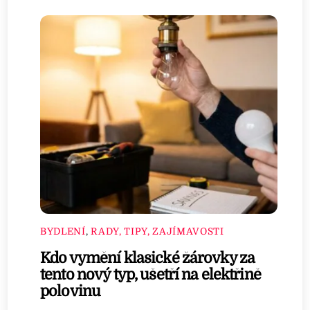
BYDLENÍ
,
RADY, TIPY, ZAJÍMAVOSTI
Kdo vymění klasické žárovky za
tento nový typ, ušetří na elektřině
polovinu