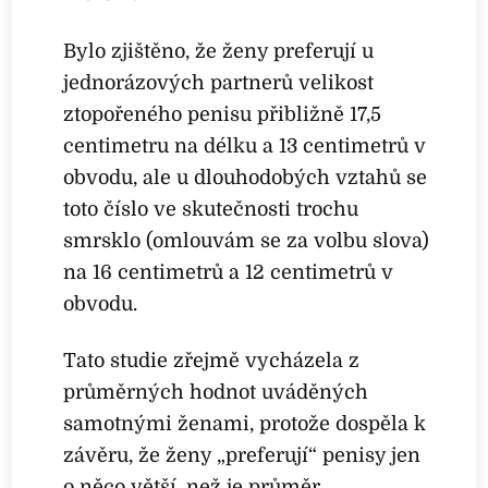
Bylo zjištěno, že ženy preferují u
jednorázových partnerů velikost
ztopořeného penisu přibližně 17,5
centimetru na délku a 13 centimetrů v
obvodu, ale u dlouhodobých vztahů se
toto číslo ve skutečnosti trochu
smrsklo (omlouvám se za volbu slova)
na 16 centimetrů a 12 centimetrů v
obvodu.
Tato studie zřejmě vycházela z
průměrných hodnot uváděných
samotnými ženami, protože dospěla k
závěru, že ženy „preferují“ penisy jen
o něco větší, než je průměr.