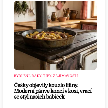
BYDLENÍ
,
RADY, TIPY, ZAJÍMAVOSTI
Češky objevily kouzlo litiny.
Moderní pánve končí v koši, vrací
se styl našich babiček