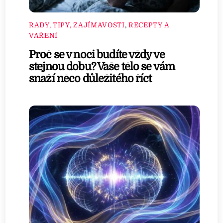
RADY, TIPY, ZAJÍMAVOSTI
,
RECEPTY A
VAŘENÍ
Proč se v noci budíte vždy ve
stejnou dobu? Vaše tělo se vám
snaží něco důležitého říct