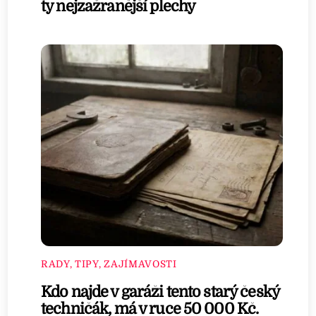
ty nejzažranější plechy
RADY, TIPY, ZAJÍMAVOSTI
Kdo najde v garáži tento starý český
techničák, má v ruce 50 000 Kč.