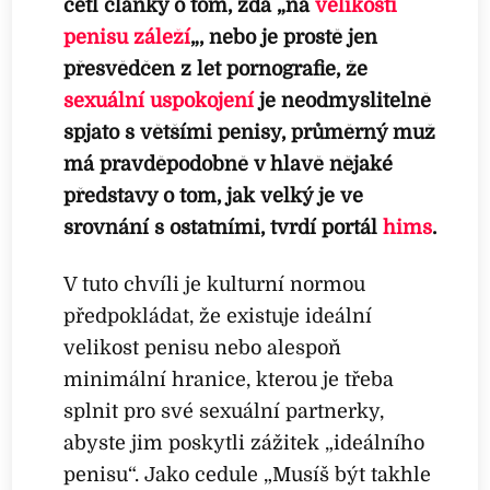
četl články o tom, zda „na
velikosti
penisu záleží
„, nebo je prostě jen
přesvědčen z let pornografie, že
sexuální uspokojení
je neodmyslitelně
spjato s většími penisy, průměrný muž
má pravděpodobně v hlavě nějaké
představy o tom, jak velký je ve
srovnání s ostatními, tvrdí portál
hims
.
V tuto chvíli je kulturní normou
předpokládat, že existuje ideální
velikost penisu nebo alespoň
minimální hranice, kterou je třeba
splnit pro své sexuální partnerky,
abyste jim poskytli zážitek „ideálního
penisu“. Jako cedule „Musíš být takhle