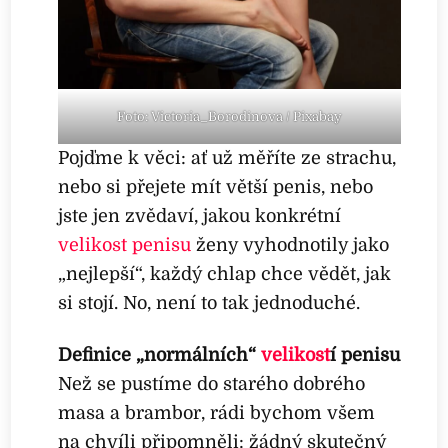
Foto: Victoria_Borodinova / Pixabay
Pojďme k věci: ať už měříte ze strachu,
nebo si přejete mít větší penis, nebo
jste jen zvědaví, jakou konkrétní
velikost penisu
ženy vyhodnotily jako
„nejlepší“, každý chlap chce vědět, jak
si stojí. No, není to tak jednoduché.
Definice „normálních“
velikost
í penisu
Než se pustíme do starého dobrého
masa a brambor, rádi bychom všem
na chvíli připomněli: žádný skutečný