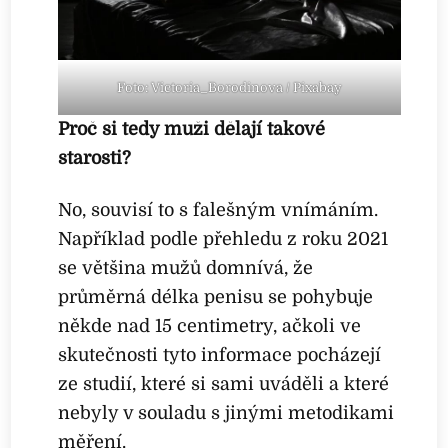
Foto: Victoria_Borodinova / Pixabay
Proč si tedy muži dělají takové
starosti?
No, souvisí to s falešným vnímáním.
Například podle přehledu z roku 2021
se většina mužů domnívá, že
průměrná délka penisu se pohybuje
někde nad 15 centimetry, ačkoli ve
skutečnosti tyto informace pocházejí
ze studií, které si sami uváděli a které
nebyly v souladu s jinými metodikami
měření.