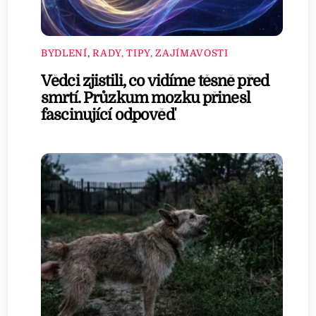
BYDLENÍ
,
RADY, TIPY, ZAJÍMAVOSTI
Vědci zjistili, co vidíme těsně před
smrtí. Průzkum mozku přinesl
fascinující odpověď