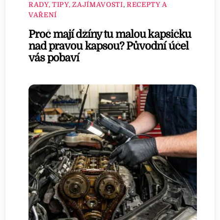
RADY, TIPY, ZAJÍMAVOSTI
,
RECEPTY A
VAŘENÍ
Proč mají džíny tu malou kapsičku
nad pravou kapsou? Původní účel
vás pobaví