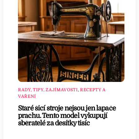
RADY, TIPY, ZAJÍMAVOSTI
,
RECEPTY A
VAŘENÍ
Staré šicí stroje nejsou jen lapače
prachu. Tento model vykupují
sběratelé za desítky tisíc