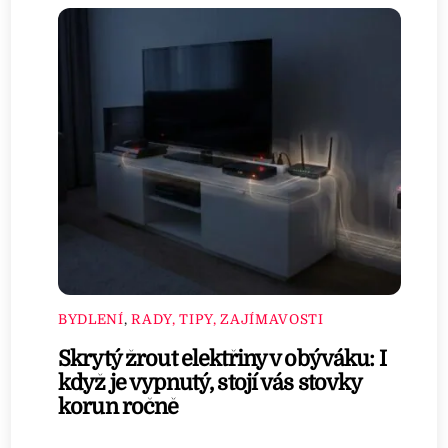
BYDLENÍ
,
RADY, TIPY, ZAJÍMAVOSTI
Skrytý žrout elektřiny v obýváku: I
když je vypnutý, stojí vás stovky
korun ročně