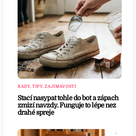
RADY, TIPY, ZAJÍMAVOSTI
Stačí nasypat tohle do bot a zápach
zmizí navždy. Funguje to lépe než
drahé spreje