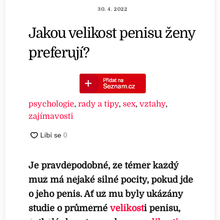
30. 4. 2022
Jakou velikost penisu ženy
preferují?
psychologie
,
rady a tipy
,
sex
,
vztahy
,
zajímavosti
Je pravděpodobné, že téměř každý
muž má nějaké silné pocity, pokud jde
o jeho penis. Ať už mu byly ukázány
studie o průměrné
velikost
i penisu,