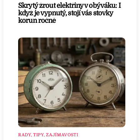
Skrytý žrout elektřiny v obýváku: I
když je vypnutý, stojí vás stovky
korun ročně
RADY, TIPY, ZAJÍMAVOSTI