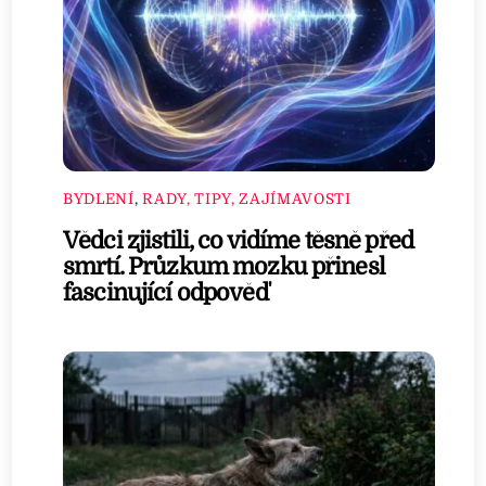
BYDLENÍ
,
RADY, TIPY, ZAJÍMAVOSTI
Vědci zjistili, co vidíme těsně před
smrtí. Průzkum mozku přinesl
fascinující odpověď