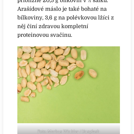
přibližně 20,5 g bílkovin v ½ šálku.
Arašídové máslo je také bohaté na
bílkoviny, 3,6 g na polévkovou lžíci z
něj činí zdravou kompletní
proteinovou svačinu.
Foto: Markus Winkler / Unsplash