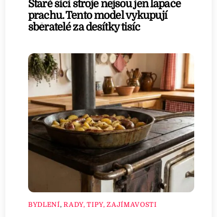
Staré šicí stroje nejsou jen lapače
prachu. Tento model vykupují
sběratelé za desítky tisíc
BYDLENÍ
,
RADY, TIPY, ZAJÍMAVOSTI