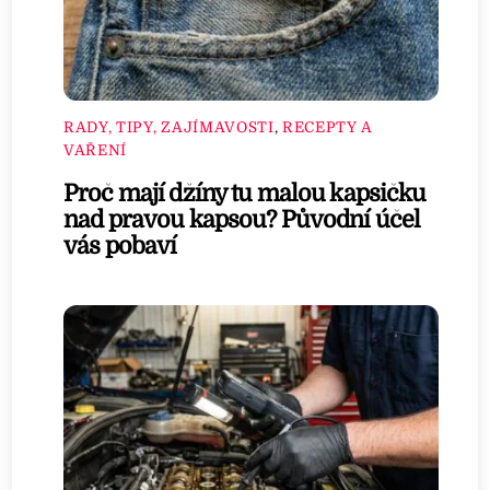
RADY, TIPY, ZAJÍMAVOSTI
,
RECEPTY A
VAŘENÍ
Proč mají džíny tu malou kapsičku
nad pravou kapsou? Původní účel
vás pobaví