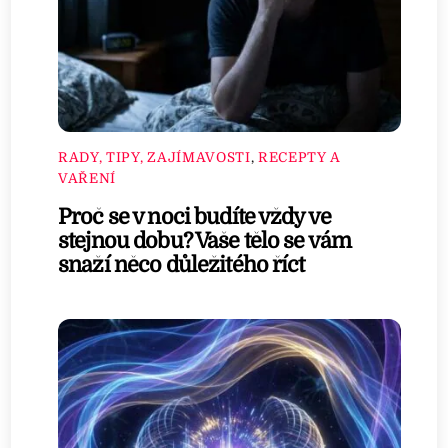
RADY, TIPY, ZAJÍMAVOSTI
,
RECEPTY A
VAŘENÍ
Proč se v noci budíte vždy ve
stejnou dobu? Vaše tělo se vám
snaží něco důležitého říct