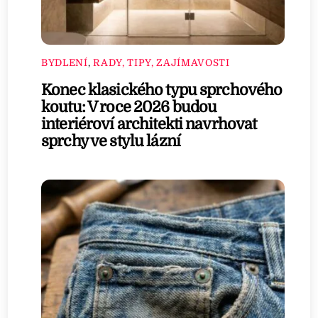
BYDLENÍ
,
RADY, TIPY, ZAJÍMAVOSTI
Konec klasického typu sprchového
koutu: V roce 2026 budou
interiéroví architekti navrhovat
sprchy ve stylu lázní