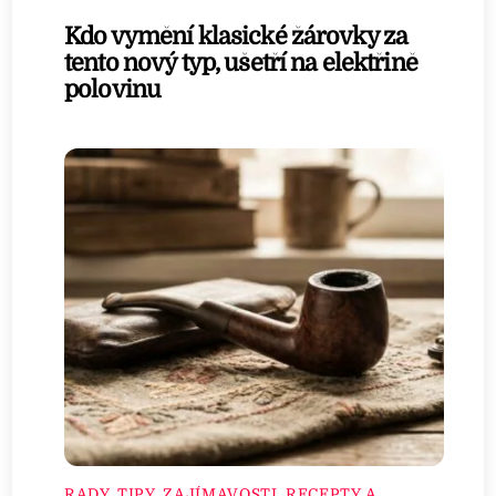
Kdo vymění klasické žárovky za
tento nový typ, ušetří na elektřině
polovinu
RADY, TIPY, ZAJÍMAVOSTI
,
RECEPTY A