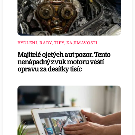
BYDLENÍ
,
RADY, TIPY, ZAJÍMAVOSTI
Majitelé ojetých aut pozor. Tento
nenápadný zvuk motoru věští
opravu za desítky tisíc