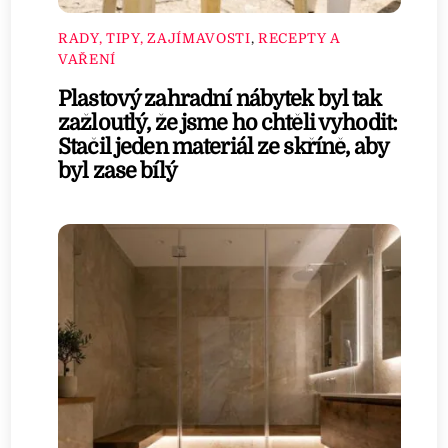
RADY, TIPY, ZAJÍMAVOSTI
,
RECEPTY A
VAŘENÍ
Plastový zahradní nábytek byl tak
zažloutlý, že jsme ho chtěli vyhodit:
Stačil jeden materiál ze skříně, aby
byl zase bílý