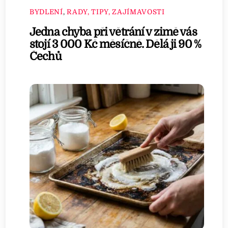
BYDLENÍ
,
RADY, TIPY, ZAJÍMAVOSTI
Jedna chyba při větrání v zimě vás
stojí 3 000 Kč měsíčně. Dělá ji 90 %
Čechů