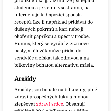
přibližně 7,25 g. Cizrnu lze jíst teplou i
studenou a je velmi všestranná, na
internetu je k dispozici spousta
receptů. Lze ji například přidávat do
dušených pokrmů a kari nebo ji
okořenit paprikou a upéct v troubě.
Humus, který se vyrábí z cizrnové
pasty, si člověk může přidat do
sendviče a získat tak zdravou a na
bílkoviny bohatou alternativu másla.
Arašídy
Arašídy jsou bohaté na bílkoviny, plné
zdraví prospěšných tuků a mohou
zlepšovat
zdraví srdce
. Obsahují