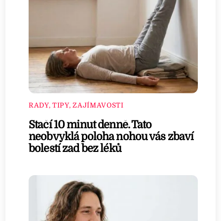
RADY, TIPY, ZAJÍMAVOSTI
Stačí 10 minut denně. Tato
neobvyklá poloha nohou vás zbaví
bolestí zad bez léků