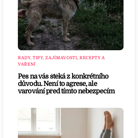
RADY, TIPY, ZAJÍMAVOSTI
,
RECEPTY A
VAŘENÍ
Pes na vás štěká z konkrétního
důvodu. Není to agrese, ale
varování před tímto nebezpečím