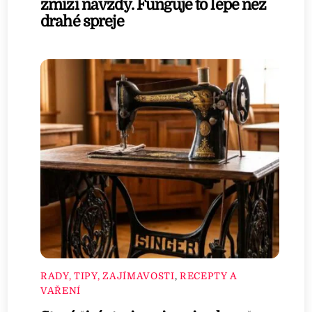
zmizí navždy. Funguje to lépe než
drahé spreje
RADY, TIPY, ZAJÍMAVOSTI
,
RECEPTY A
VAŘENÍ