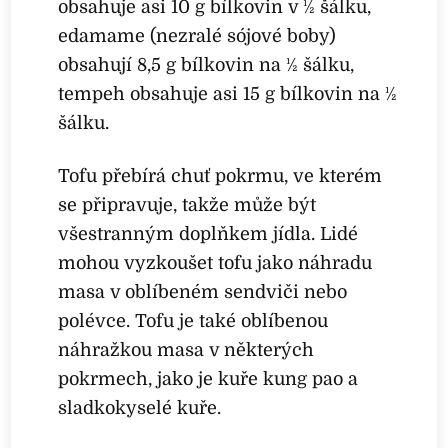
obsahuje asi 10 g bílkovin v ½ šálku,
edamame (nezralé sójové boby)
obsahují 8,5 g bílkovin na ½ šálku,
tempeh obsahuje asi 15 g bílkovin na ½
šálku.
Tofu přebírá chuť pokrmu, ve kterém
se připravuje, takže může být
všestranným doplňkem jídla. Lidé
mohou vyzkoušet tofu jako náhradu
masa v oblíbeném sendviči nebo
polévce. Tofu je také oblíbenou
náhražkou masa v některých
pokrmech, jako je kuře kung pao a
sladkokyselé kuře.