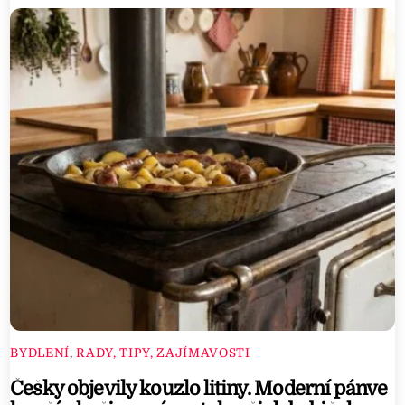
d
p
u
b
l
i
s
h
e
d
b
y
N
i
BYDLENÍ
,
RADY, TIPY, ZAJÍMAVOSTI
n
Češky objevily kouzlo litiny. Moderní pánve
t