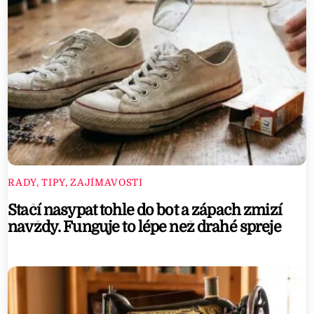
a
m
e
d
e
v
e
l
o
RADY, TIPY, ZAJÍMAVOSTI
p
Stačí nasypat tohle do bot a zápach zmizí
e
navždy. Funguje to lépe než drahé spreje
d
b
y
G