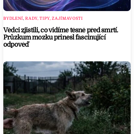
BYDLENÍ
,
RADY, TIPY, ZAJÍMAVOSTI
Vědci zjistili, co vidíme těsně před smrtí.
Průzkum mozku přinesl fascinující
odpověď