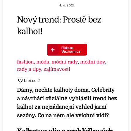
4. 4. 2023
Nový trend: Prostě bez
kalhot!
fashion
,
móda
,
módní rady
,
módní tipy
,
rady a tipy
,
zajímavosti
Dámy, nechte kalhoty doma. Celebrity
a návrháři oficiálně vyhlásili trend bez
kalhot za nejžádanější vzhled jarní
sezóny.
Co na něm ale všichni vidí?