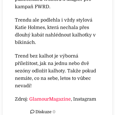
o
kampaň FWRD.
n
Trendu ale podlehla i vždy stylová
S
Katie Holmes, která nechala přes
h
dlouhý kabát nahlédnout kalhotky v
u
bikinách.
ff
l
Trend bez kalhot je výborná
e
příležitost, jak na jednu nebo dvě
i
sezóny odložit kalhoty. Takže pokud
s
nemáte, co na sebe, letos to vůbec
a
nevadí!
f
r
Zdroj:
GlamourMagazine
, Instagram
e
e
Diskuze
0