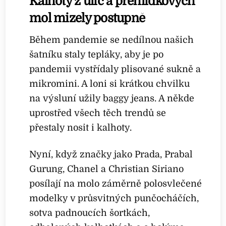
Kalhoty z ulic a přehlídkových
mol mizely postupně
Během pandemie se nedílnou našich
šatníku staly tepláky, aby je po
pandemii vystřídaly plisované sukně a
mikromini. A loni si krátkou chvilku
na výsluní užily baggy jeans. A někde
uprostřed všech těch trendů se
přestaly nosit i kalhoty.
Nyní, když značky jako Prada, Prabal
Gurung, Chanel a Christian Siriano
posílají na molo záměrně polosvlečené
modelky v průsvitných punčocháčích,
sotva padnoucích šortkách,