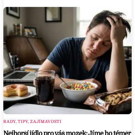
RADY, TIPY, ZAJÍMAVOSTI
Nejhorší jídlo pro váš mozek: Jíme ho téměř