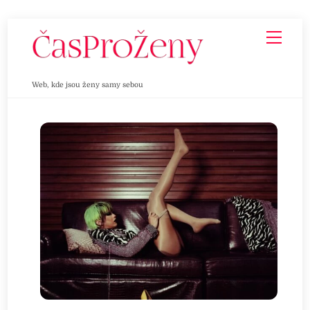
Skip
Men
to
content
Web, kde jsou ženy samy sebou