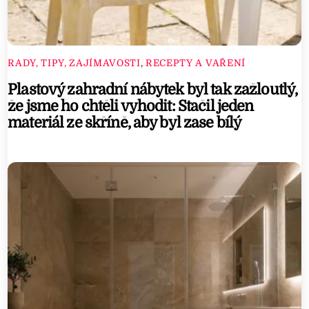
RADY, TIPY, ZAJÍMAVOSTI
,
RECEPTY A VAŘENÍ
Plastový zahradní nábytek byl tak zažloutlý,
že jsme ho chtěli vyhodit: Stačil jeden
materiál ze skříně, aby byl zase bílý