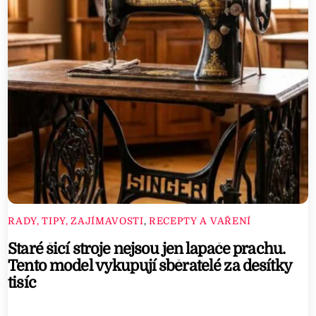
e
n
i
u
s
S
o
n
o
r
i
RADY, TIPY, ZAJÍMAVOSTI
,
RECEPTY A VAŘENÍ
t
Staré šicí stroje nejsou jen lapače prachu.
y
Tento model vykupují sběratelé za desítky
a
tisíc
n