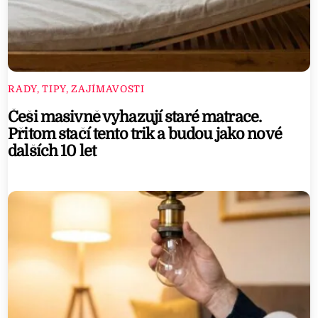
n
t
e
n
d
RADY, TIPY, ZAJÍMAVOSTI
o
Češi masivně vyhazují staré matrace.
3
Přitom stačí tento trik a budou jako nové
dalších 10 let
D
S
.