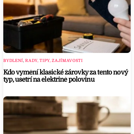
BYDLENÍ
,
RADY, TIPY, ZAJÍMAVOSTI
Kdo vymění klasické žárovky za tento nový
typ, ušetří na elektřině polovinu