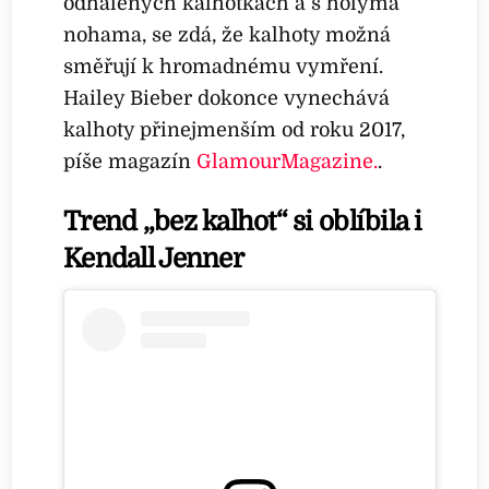
odhalených kalhotkách a s holýma
nohama, se zdá, že kalhoty možná
směřují k hromadnému vymření.
Hailey Bieber dokonce vynechává
kalhoty přinejmenším od roku 2017,
píše magazín
GlamourMagazine.
.
Trend „bez kalhot“ si oblíbila i
Kendall Jenner