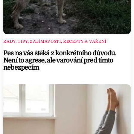
RADY, TIPY, ZAJÍMAVOSTI
,
RECEPTY A VAŘENÍ
Pes na vás štěká z konkrétního důvodu.
Není to agrese, ale varování před tímto
nebezpečím