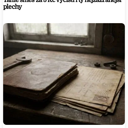
Tahle směs za 5 Kč vyčistí i ty nejzažranější
plechy