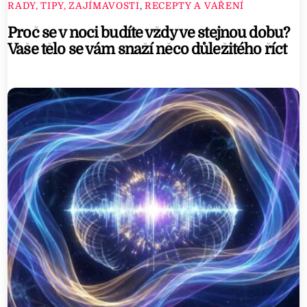
RADY, TIPY, ZAJÍMAVOSTI
,
RECEPTY A VAŘENÍ
Proč se v noci budíte vždy ve stejnou dobu?
Vaše tělo se vám snaží něco důležitého říct