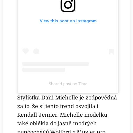
View this post on Instagram
Shared post
on
Time
P
Stylistka Dani Michelle je zodpovědná
o
za to, že si tento trend osvojila i
k
Kendall Jenner. Michelle modelku
é
také oblékla do jasně modrých
m
punčocháčů Wolford x Mugler pro