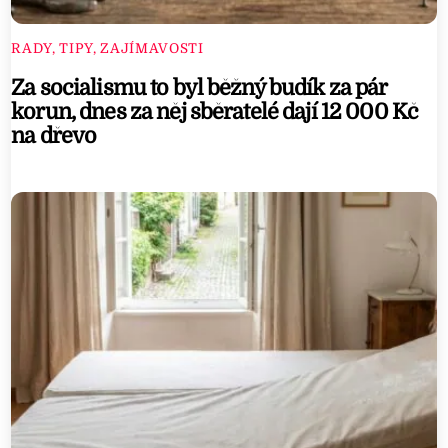
n
RADY, TIPY, ZAJÍMAVOSTI
e
r
Za socialismu to byl běžný budík za pár
a
korun, dnes za něj sběratelé dají 12 000 Kč
na dřevo
t
o
r
f
o
r
t
h
e
N
i