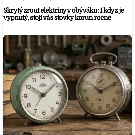
o
Skrytý žrout elektřiny v obýváku: I když je
n
vypnutý, stojí vás stovky korun ročně
e
m
b
e
d
y
o
u
t
u
b
e
g
e