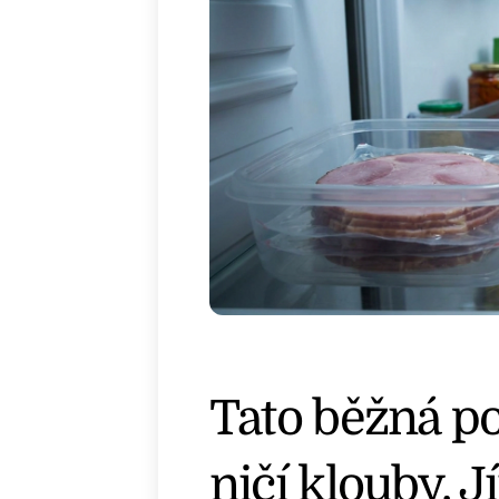
Tato běžná po
ničí klouby. J