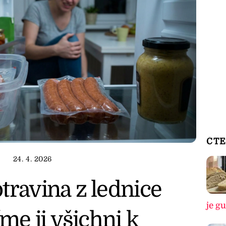
ČTE
24. 4. 2026
travina z lednice
je g
íme ji všichni k