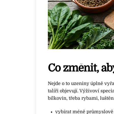
Co změnit, ab
Nejde o to uzeniny úplně vyřa
talíři objevují. Výživoví speci
bílkovin, třeba rybami, luště
vybírat méně průmyslově