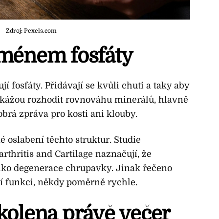
Zdroj: Pexels.com
jménem fosfáty
 fosfáty. Přidávají se kvůli chuti a taky aby
dokážou rozhodit rovnováhu minerálů, hlavně
obrá zpráva pro kosti ani klouby.
oslabení těchto struktur. Studie
rthritis and Cartilage naznačují, že
iko degenerace chrupavky. Jinak řečeno
cí funkci, někdy poměrně rychle.
 kolena právě večer