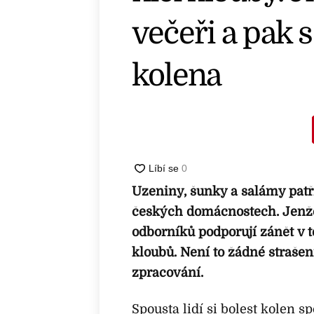
večeři a pak s
kolena
Uzeniny, šunky a salámy patř
českých domácnostech. Jenže
odborníků podporují zánět v tě
kloubů. Není to žádné strašení
zpracování.
Spousta lidí si bolest kolen 