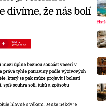
e divíme, že nás bolí
čistš
í mezi úplně běžnou součást večeří v
 právě tyhle potraviny podle výživových
le, který se pak může projevit i bolestí
, spíš souhra soli, tuků a způsobu
spojuje hlavně s věkem. Jenže někdy je