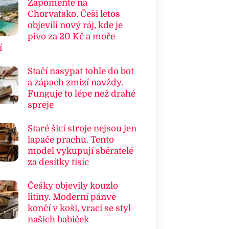
Zapomeňte na
Chorvatsko. Češi letos
objevili nový ráj, kde je
pivo za 20 Kč a moře
í
Stačí nasypat tohle do bot
a zápach zmizí navždy.
Funguje to lépe než drahé
spreje
Staré šicí stroje nejsou jen
lapače prachu. Tento
model vykupují sběratelé
za desítky tisíc
Češky objevily kouzlo
litiny. Moderní pánve
končí v koši, vrací se styl
našich babiček