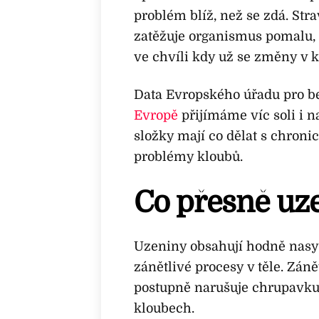
problém blíž, než se zdá. St
zatěžuje organismus pomalu, d
ve chvíli kdy už se změny v k
Data Evropského úřadu pro be
Evropě
přijímáme víc soli i n
složky mají co dělat s chron
problémy kloubů.
Co přesně uzen
Uzeniny obsahují hodně nasy
zánětlivé procesy v těle. Záně
postupně narušuje chrupavku,
kloubech.