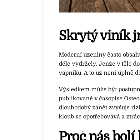
Skrytý viník 
Moderní uzeniny často obsahují
déle vydržely. Jenže v těle 
vápníku. A to už není úplně d
Výsledkem může být postupné 
publikované v časopise Osteoa
dlouhodobý zánět zvyšuje riz
kloub se opotřebovává a ztrá
Proč nás bolí