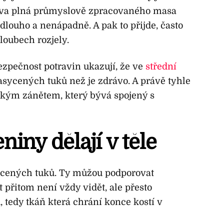
rava plná průmyslově zpracovaného masa
louho a nenápadně. A pak to přijde, často
loubech rozjely.
zpečnost potravin ukazují, že ve
střední
asycených tuků než je zdrávo. A právě tyhle
ickým zánětem, který bývá spojený s
iny dělají v těle
cených tuků. Ty můžou podporovat
t přitom není vždy vidět, ale přesto
 tedy tkáň která chrání konce kostí v