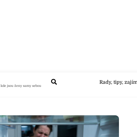
Search
Rady, tipy, zají
 kde jsou ženy samy sebou