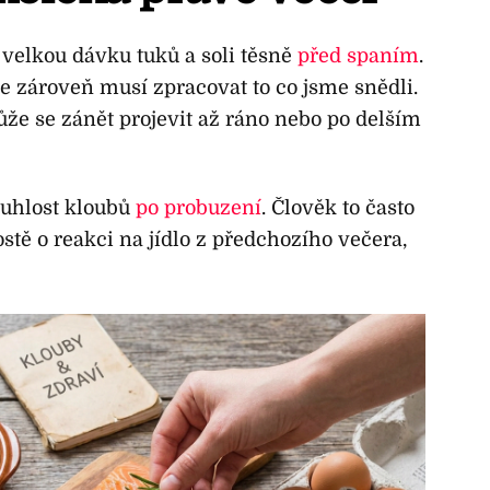
velkou dávku tuků a soli těsně
před spaním
.
ale zároveň musí zpracovat to co jsme snědli.
může se zánět projevit až ráno nebo po delším
uhlost kloubů
po probuzení
. Člověk to často
ostě o reakci na jídlo z předchozího večera,