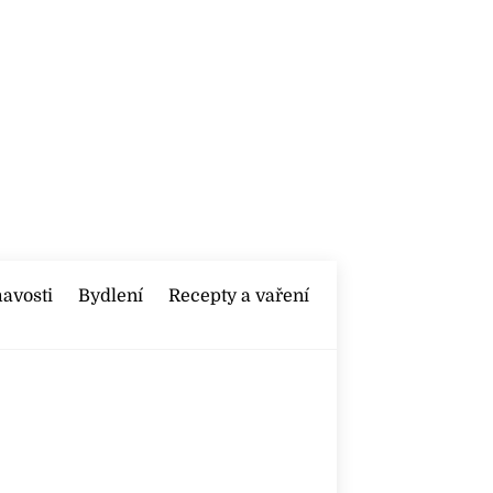
mavosti
Bydlení
Recepty a vaření