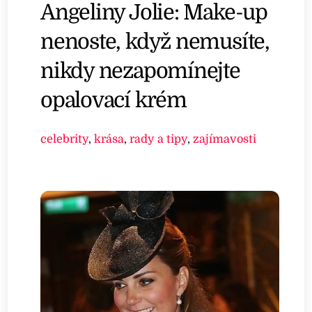
Angeliny Jolie: Make-up
nenoste, když nemusíte,
nikdy nezapomínejte
opalovací krém
celebrity
,
krása
,
rady a tipy
,
zajímavosti