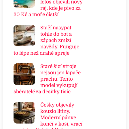
letos objevili nový
ráj, kde je pivo za
20 Kč a moře čistší
Stačí nasypat
tohle do bot a
zápach zmizí
navždy. Funguje
to lépe než drahé spreje
Staré šicí stroje
nejsou jen lapače
prachu. Tento
model vykupují
sběratelé za desítky tisíc
Češky objevily
kouzlo litiny.
Moderní pánve
končí v koši, vrací