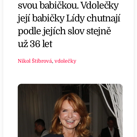
svou babičkou. Vdolečky
její babičky Lídy chutnají
podle jejích slov stejně
už 36 let
Nikol Štíbrová
,
vdolečky