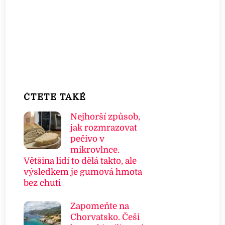
ČTETE TAKÉ
Nejhorší způsob,
jak rozmrazovat
pečivo v
mikrovlnce.
Většina lidí to dělá takto, ale
výsledkem je gumová hmota
bez chuti
Zapomeňte na
Chorvatsko. Češi