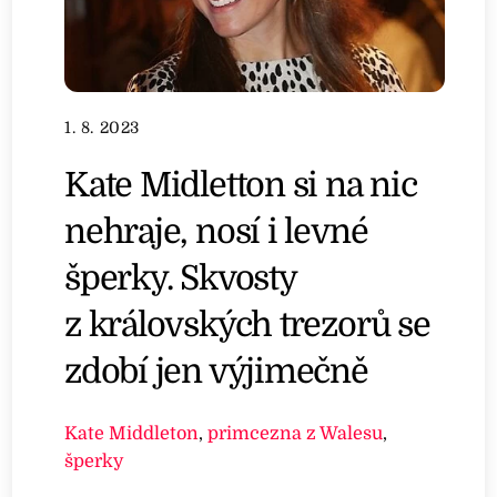
1. 8. 2023
Kate Midletton si na nic
nehraje, nosí i levné
šperky. Skvosty
z královských trezorů se
zdobí jen výjimečně
Kate Middleton
,
primcezna z Walesu
,
šperky