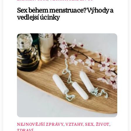
Sex během menstruace? Výhody a
vedlejší účinky
NEJNOVĚJŠÍ ZPRÁVY
,
VZTAHY, SEX, ŽIVOT
,
ZDRAVÍ