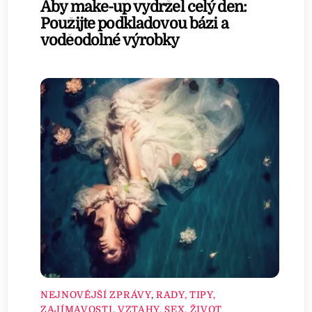
Aby make-up vydržel celý den:
Použijte podkladovou bázi a
voděodolné výrobky
NEJNOVĚJŠÍ ZPRÁVY
,
RADY, TIPY,
ZAJÍMAVOSTI
,
VZTAHY, SEX, ŽIVOT