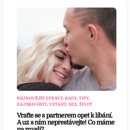
NEJNOVĚJŠÍ ZPRÁVY
,
RADY, TIPY,
ZAJÍMAVOSTI
,
VZTAHY, SEX, ŽIVOT
Vraťte se s partnerem opět k líbání.
A už s ním nepřestávejte! Co máme
na mysli?