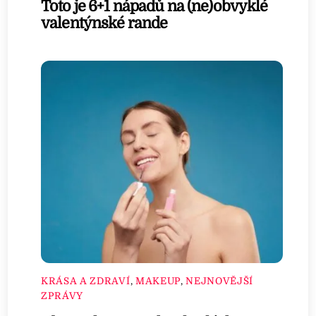
Toto je 6+1 nápadů na (ne)obvyklé
valentýnské rande
KRÁSA A ZDRAVÍ
,
MAKEUP
,
NEJNOVĚJŠÍ
ZPRÁVY