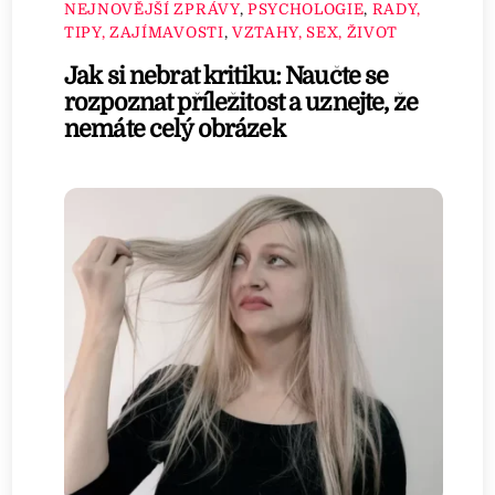
NEJNOVĚJŠÍ ZPRÁVY
,
PSYCHOLOGIE
,
RADY,
TIPY, ZAJÍMAVOSTI
,
VZTAHY, SEX, ŽIVOT
Jak si nebrat kritiku: Naučte se
rozpoznat příležitost a uznejte, že
nemáte celý obrázek