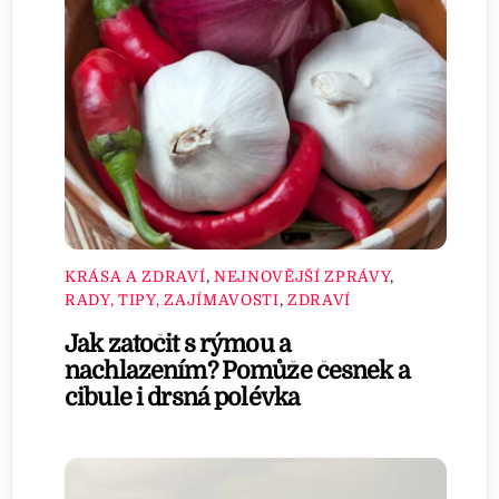
KRÁSA A ZDRAVÍ
,
NEJNOVĚJŠÍ ZPRÁVY
,
RADY, TIPY, ZAJÍMAVOSTI
,
ZDRAVÍ
Jak zatočit s rýmou a
nachlazením? Pomůže česnek a
cibule i drsná polévka