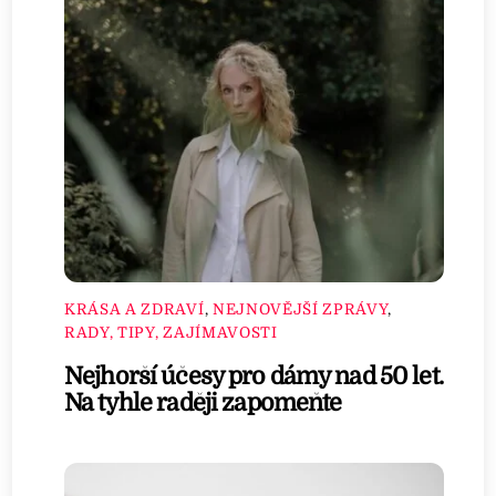
KRÁSA A ZDRAVÍ
,
NEJNOVĚJŠÍ ZPRÁVY
,
RADY, TIPY, ZAJÍMAVOSTI
Nejhorší účesy pro dámy nad 50 let.
Na tyhle raději zapomeňte