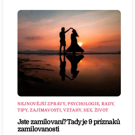
NEJNOVĚJŠÍ ZPRÁVY
,
PSYCHOLOGIE
,
RADY,
TIPY, ZAJÍMAVOSTI
,
VZTAHY, SEX, ŽIVOT
Jste zamilovaní? Tady je 9 příznaků
zamilovanosti