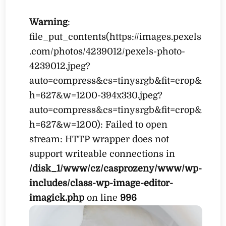
Warning
:
file_put_contents(https://images.pexels
.com/photos/4239012/pexels-photo-
4239012.jpeg?
auto=compress&cs=tinysrgb&fit=crop&
h=627&w=1200-394x330.jpeg?
auto=compress&cs=tinysrgb&fit=crop&
h=627&w=1200): Failed to open
stream: HTTP wrapper does not
support writeable connections in
/disk_1/www/cz/casprozeny/www/wp-
includes/class-wp-image-editor-
imagick.php
on line
996