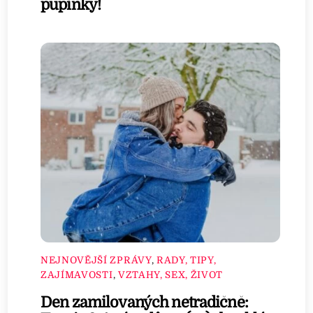
pupínky!
NEJNOVĚJŠÍ ZPRÁVY
,
RADY, TIPY,
ZAJÍMAVOSTI
,
VZTAHY, SEX, ŽIVOT
Den zamilovaných netradičně: