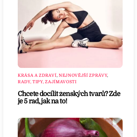
KRÁSA A ZDRAVÍ
,
NEJNOVĚJŠÍ ZPRÁVY
,
RADY, TIPY, ZAJÍMAVOSTI
Chcete docílit ženských tvarů? Zde
je 5 rad, jak na to!