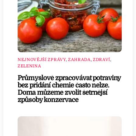
NEJNOVĚJŠÍ ZPRÁVY
,
ZAHRADA
,
ZDRAVÍ
,
ZELENINA
Průmyslově zpracovávat potraviny
bez přidání chemie často nelze.
Doma můžeme zvolit šetrnější
způsoby konzervace