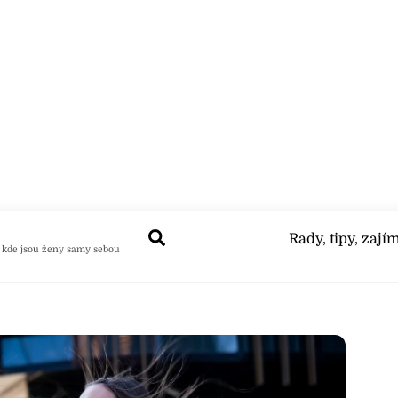
Search
Rady, tipy, zají
 kde jsou ženy samy sebou