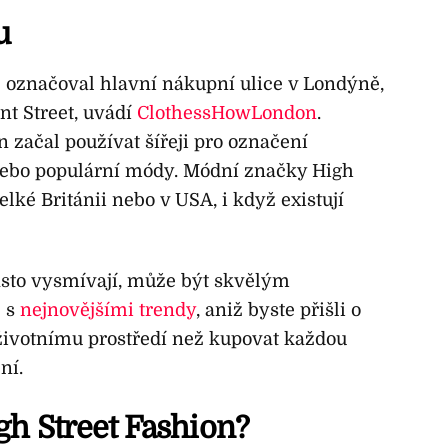
u
 označoval hlavní nákupní ulice v Londýně,
nt Street, uvádí
ClothessHowLondon
.
 začal používat šířeji pro označení
nebo populární módy. Módní značky High
elké Británii nebo v USA, i když existují
asto vysmívají, může být skvělým
e s
nejnovějšími trendy
, aniž byste přišli o
k životnímu prostředí než kupovat každou
ní.
gh Street Fashion?