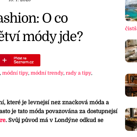
ashion: O co
čistš
ětví módy jde?
,
módní tipy
,
módní trendy
,
rady a tipy
,
ní, které je levnější než značková móda a
asto je tato móda považována za dostupnější
re
. Svůj původ má v Londýně odkud se