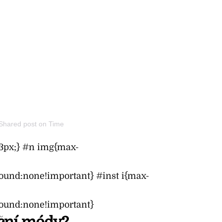
Shared post
on
Time
53px;} #n img{max-
ound:none!important} #inst i{max-
ound:none!important}