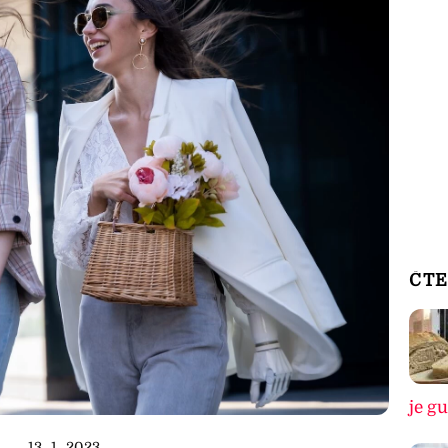
ČTE
je g
13. 1. 2023