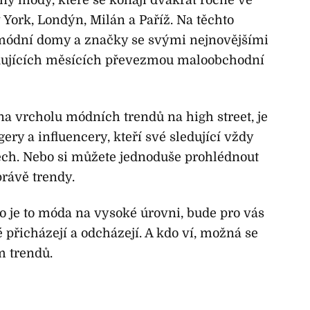
ny módy, které se konají dvakrát ročně ve
York, Londýn, Milán a Paříž. Na těchto
 módní domy a značky se svými nejnovějšími
edujících měsících převezmou maloobchodní
na vrcholu módních trendů na high street, je
ery a influencery, kteří své sledující vždy
lech. Nebo si můžete jednoduše prohlédnout
právě trendy.
o je to móda na vysoké úrovni, bude pro vás
é přicházejí a odcházejí. A kdo ví, možná se
m trendů.