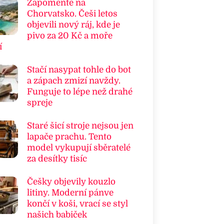
Zapomeňte na
Chorvatsko. Češi letos
objevili nový ráj, kde je
pivo za 20 Kč a moře
í
Stačí nasypat tohle do bot
a zápach zmizí navždy.
Funguje to lépe než drahé
spreje
Staré šicí stroje nejsou jen
lapače prachu. Tento
model vykupují sběratelé
za desítky tisíc
Češky objevily kouzlo
litiny. Moderní pánve
končí v koši, vrací se styl
našich babiček