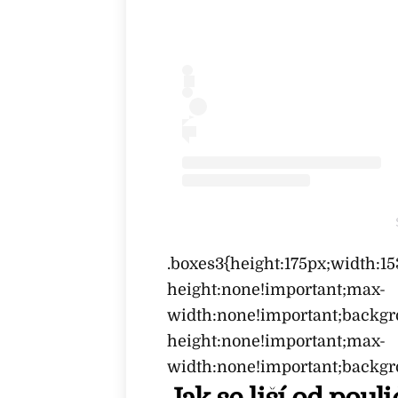
i
.boxes3{height:175px;width:1
n
height:none!important;max-
s
width:none!important;backgr
t
height:none!important;max-
a
width:none!important;backgr
g