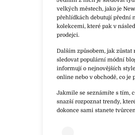
Jedním z nich je sledovat týd
velkých městech, jako je New 
přehlídkách debutují přední
kolekcemi, které pak v násl
prodejci.
Dalším způsobem, jak zůstat 
sledovat populární módní blog
informují o nejnovějších sty
online nebo v obchodě, co je 
Jakmile se seznámíte s tím, c
snazší rozpoznat trendy, kter
dokonce sami stanete tvůrce