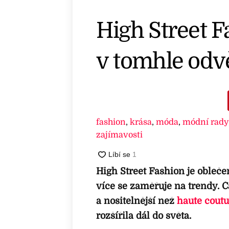
High Street F
v tomhle odv
fashion
,
krása
,
móda
,
módní rady
zajímavosti
High Street Fashion je obleče
více se zaměřuje na trendy. Č
a nositelnější než
haute coutu
rozšířila dál do světa.