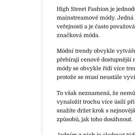
High Street Fashion je jednod
mainstreamové módy. Jedná se 
veřejnosti a je často považov
značková móda.
Módní trendy obvykle vytváře
přebírají cenově dostupnější 
módy se obvykle řídí více tre
protože se musí neustále vyvíj
To však neznamená, že nemůže 
vynaložit trochu více úsilí p
snažíte držet krok s nejnověj
způsobů, jak toho dosáhnout.