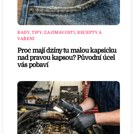
RADY, TIPY, ZAJÍMAVOSTI
,
RECEPTY A
VAŘENÍ
Proč mají džíny tu malou kapsičku
nad pravou kapsou? Původní účel
vás pobaví