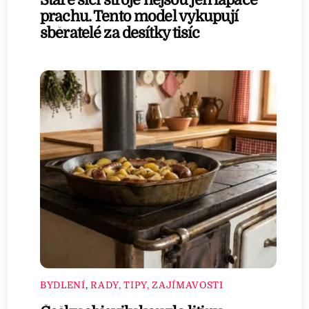
Staré šicí stroje nejsou jen lapače
prachu. Tento model vykupují
sběratelé za desítky tisíc
BYDLENÍ
,
RADY, TIPY, ZAJÍMAVOSTI