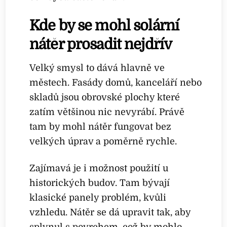
Kde by se mohl solární
nátěr prosadit nejdřív
Velký smysl to dává hlavně ve
městech. Fasády domů, kanceláří nebo
skladů jsou obrovské plochy které
zatím většinou nic nevyrábí. Právě
tam by mohl nátěr fungovat bez
velkých úprav a poměrně rychle.
Zajímavá je i možnost použití u
historických budov. Tam bývají
klasické panely problém, kvůli
vzhledu. Nátěr se dá upravit tak, aby
splynul s povrchem, což by mohlo