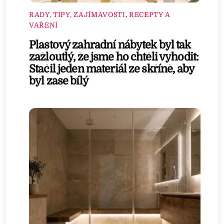
RADY, TIPY, ZAJÍMAVOSTI
,
RECEPTY A
VAŘENÍ
Plastový zahradní nábytek byl tak
zažloutlý, že jsme ho chtěli vyhodit:
Stačil jeden materiál ze skříně, aby
byl zase bílý