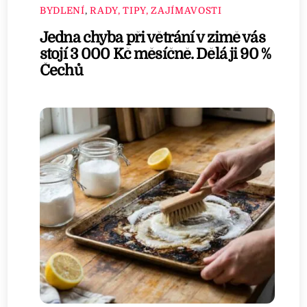
BYDLENÍ
,
RADY, TIPY, ZAJÍMAVOSTI
Jedna chyba při větrání v zimě vás
stojí 3 000 Kč měsíčně. Dělá ji 90 %
Čechů