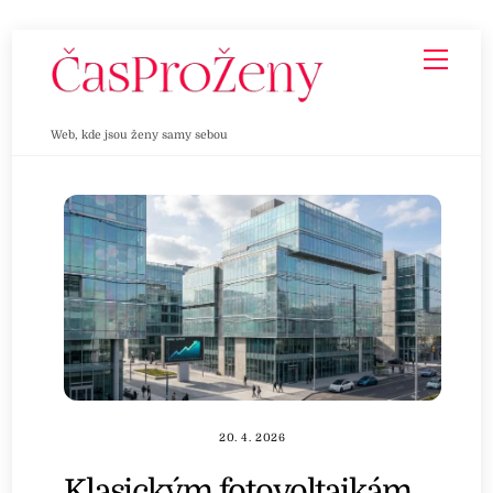
Skip
Men
to
content
Web, kde jsou ženy samy sebou
20. 4. 2026
Klasickým fotovoltaikám