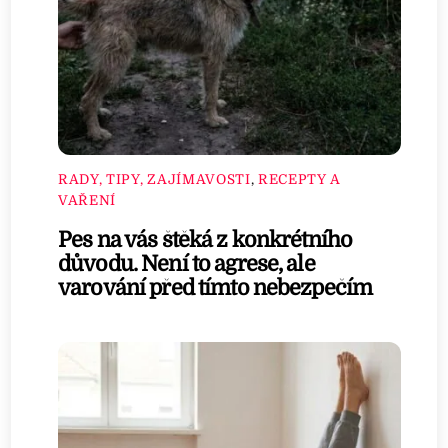
RADY, TIPY, ZAJÍMAVOSTI
,
RECEPTY A
VAŘENÍ
Pes na vás štěká z konkrétního
důvodu. Není to agrese, ale
varování před tímto nebezpečím