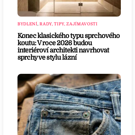
BYDLENÍ
,
RADY, TIPY, ZAJÍMAVOSTI
Konec klasického typu sprchového
koutu: V roce 2026 budou
interiéroví architekti navrhovat
sprchy ve stylu lázní