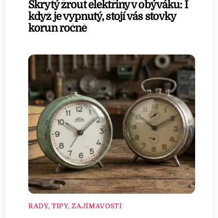
Skrytý žrout elektřiny v obýváku: I
když je vypnutý, stojí vás stovky
korun ročně
RADY, TIPY, ZAJÍMAVOSTI