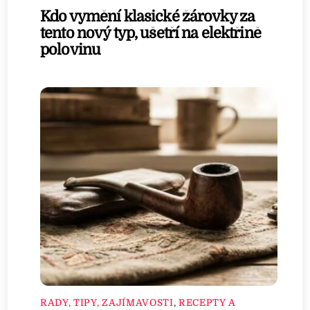
Kdo vymění klasické žárovky za
tento nový typ, ušetří na elektřině
polovinu
RADY, TIPY, ZAJÍMAVOSTI
,
RECEPTY A