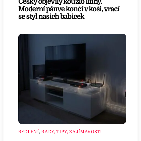
Češky objevily kouzlo litiny.
Moderní pánve končí v koši, vrací
se styl našich babiček
BYDLENÍ
,
RADY, TIPY, ZAJÍMAVOSTI