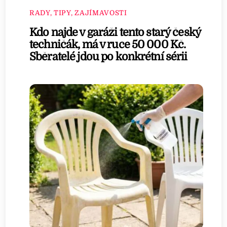
RADY, TIPY, ZAJÍMAVOSTI
Kdo najde v garáži tento starý český
techničák, má v ruce 50 000 Kč.
Sběratelé jdou po konkrétní sérii