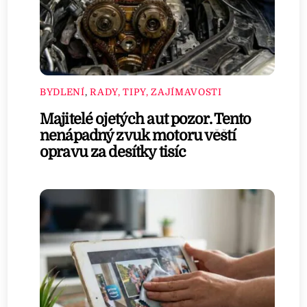
BYDLENÍ
,
RADY, TIPY, ZAJÍMAVOSTI
Majitelé ojetých aut pozor. Tento
nenápadný zvuk motoru věští
opravu za desítky tisíc