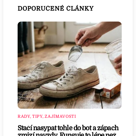
DOPORUČENÉ ČLÁNKY
RADY, TIPY, ZAJÍMAVOSTI
Stačí nasypat tohle do bot a zápach
zmizí navždy. Funguje to lépe než