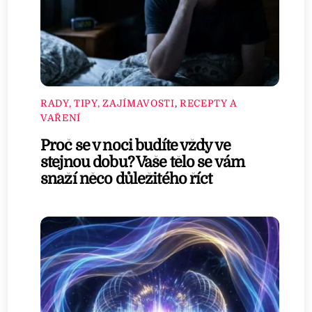
RADY, TIPY, ZAJÍMAVOSTI
,
RECEPTY A
VAŘENÍ
Proč se v noci budíte vždy ve
stejnou dobu? Vaše tělo se vám
snaží něco důležitého říct