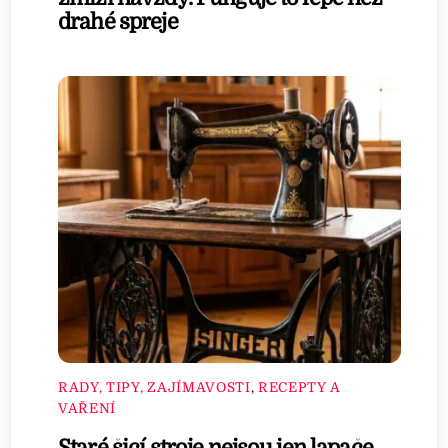
drahé spreje
RADY, TIPY, ZAJÍMAVOSTI
,
RECEPTY A
VAŘENÍ