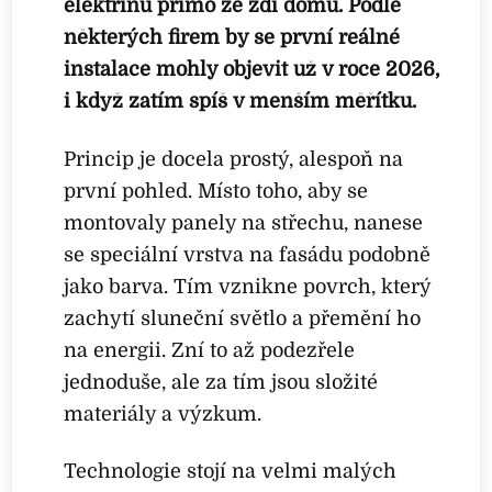
elektřinu přímo ze zdi domu. Podle
některých firem by se první reálné
instalace mohly objevit už v roce 2026,
i když zatím spíš v menším měřítku.
Princip je docela prostý, alespoň na
první pohled. Místo toho, aby se
montovaly panely na střechu, nanese
se speciální vrstva na fasádu podobně
jako barva. Tím vznikne povrch, který
zachytí sluneční světlo a přemění ho
na energii. Zní to až podezřele
jednoduše, ale za tím jsou složité
materiály a výzkum.
Technologie stojí na velmi malých