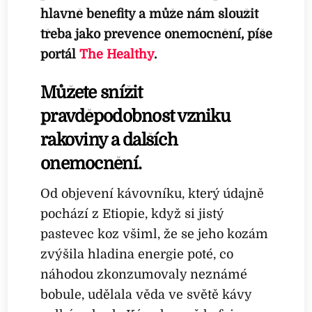
hlavně benefity a může nám sloužit
třeba jako prevence onemocnění, píše
portál
The Healthy
.
Můžete snížit
pravděpodobnost vzniku
rakoviny a dalších
onemocnění.
Od objevení kávovníku, který údajně
pochází z Etiopie, když si jistý
pastevec koz všiml, že se jeho kozám
zvýšila hladina energie poté, co
náhodou zkonzumovaly neznámé
bobule, udělala věda ve světě kávy