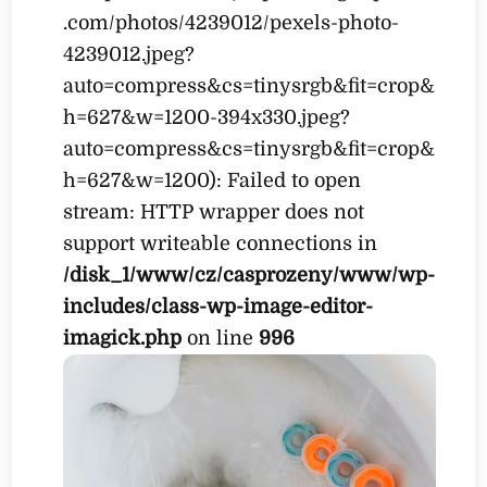
.com/photos/4239012/pexels-photo-
4239012.jpeg?
auto=compress&cs=tinysrgb&fit=crop&
h=627&w=1200-394x330.jpeg?
auto=compress&cs=tinysrgb&fit=crop&
h=627&w=1200): Failed to open
stream: HTTP wrapper does not
support writeable connections in
/disk_1/www/cz/casprozeny/www/wp-
includes/class-wp-image-editor-
imagick.php
on line
996