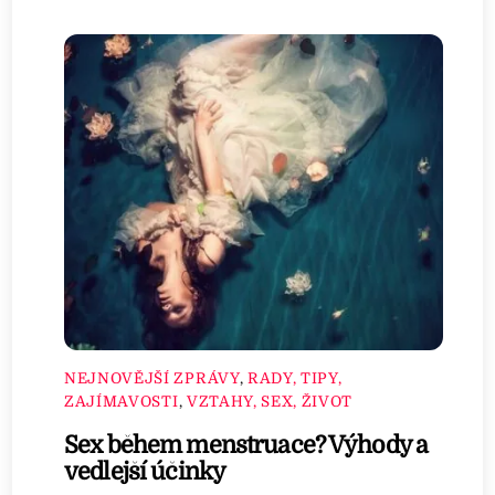
NEJNOVĚJŠÍ ZPRÁVY
,
RADY, TIPY,
ZAJÍMAVOSTI
,
VZTAHY, SEX, ŽIVOT
Sex během menstruace? Výhody a
vedlejší účinky