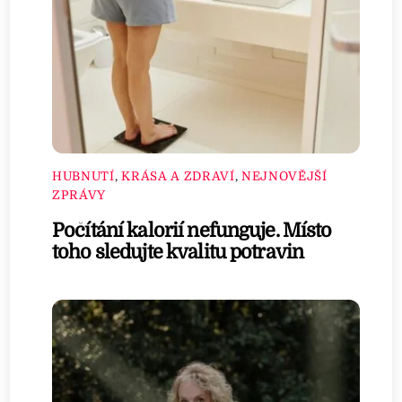
HUBNUTÍ
,
KRÁSA A ZDRAVÍ
,
NEJNOVĚJŠÍ
ZPRÁVY
Počítání kalorií nefunguje. Místo
toho sledujte kvalitu potravin