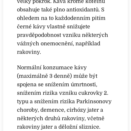
velký pokrok. Káva kromě kofeinu
obsahuje také plno antioxidantů. S
ohledem na to každodenním pitím
černé kávy vlastně snižujete
pravděpodobnost vzniku některých
vážných onemocnění, například
rakoviny.
Normální konzumace kávy
(maximálně 3 denně) může být
spojena se snížením úmrtnosti,
snížením rizika vzniku cukrovky 2.
typu a snížením rizika Parkinsonovy
choroby, demence, cirhózy jater a
některých druhů rakoviny, včetně
rakoviny jater a děložní sliznice.