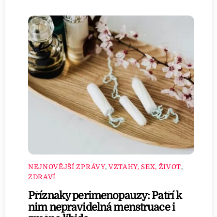
NEJNOVĚJŠÍ ZPRÁVY
,
VZTAHY, SEX, ŽIVOT
,
ZDRAVÍ
Příznaky perimenopauzy: Patří k
nim nepravidelná menstruace i