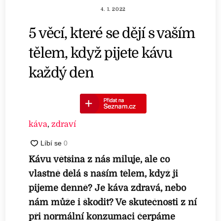
4. 1. 2022
5 věcí, které se dějí s vaším
tělem, když pijete kávu
každý den
káva
,
zdraví
Kávu většina z nás miluje, ale co
vlastně dělá s naším tělem, když ji
pijeme denně? Je káva zdravá, nebo
nám může i škodit? Ve skutečnosti z ní
při normální konzumaci čerpáme