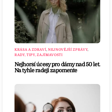
KRÁSA A ZDRAVÍ
,
NEJNOVĚJŠÍ ZPRÁVY
,
RADY, TIPY, ZAJÍMAVOSTI
Nejhorší účesy pro dámy nad 50 let.
Na tyhle raději zapomeňte