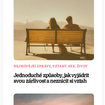
NEJNOVĚJŠÍ ZPRÁVY
,
VZTAHY, SEX, ŽIVOT
Jednoduché způsoby, jak vyjádřit
svou žárlivost a nezničit si vztah