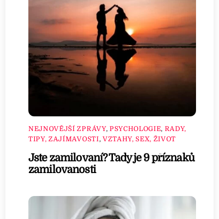
NEJNOVĚJŠÍ ZPRÁVY
,
PSYCHOLOGIE
,
RADY,
TIPY, ZAJÍMAVOSTI
,
VZTAHY, SEX, ŽIVOT
Jste zamilovaní? Tady je 9 příznaků
zamilovanosti