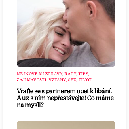
NEJNOVĚJŠÍ ZPRÁVY
,
RADY, TIPY,
ZAJÍMAVOSTI
,
VZTAHY, SEX, ŽIVOT
Vraťte se s partnerem opět k líbání.
A už s ním nepřestávejte! Co máme
na mysli?