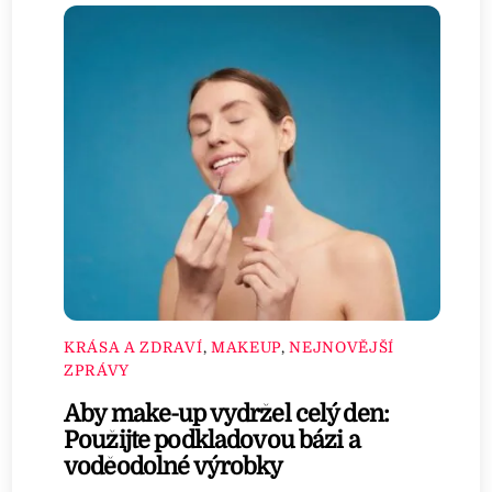
KRÁSA A ZDRAVÍ
,
MAKEUP
,
NEJNOVĚJŠÍ
ZPRÁVY
Aby make-up vydržel celý den:
Použijte podkladovou bázi a
voděodolné výrobky