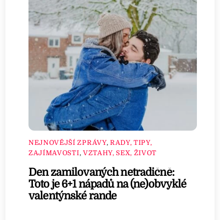
NEJNOVĚJŠÍ ZPRÁVY
,
RADY, TIPY,
ZAJÍMAVOSTI
,
VZTAHY, SEX, ŽIVOT
Den zamilovaných netradičně:
Toto je 6+1 nápadů na (ne)obvyklé
valentýnské rande