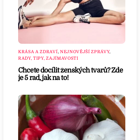
KRÁSA A ZDRAVÍ
,
NEJNOVĚJŠÍ ZPRÁVY
,
RADY, TIPY, ZAJÍMAVOSTI
Chcete docílit ženských tvarů? Zde
je 5 rad, jak na to!