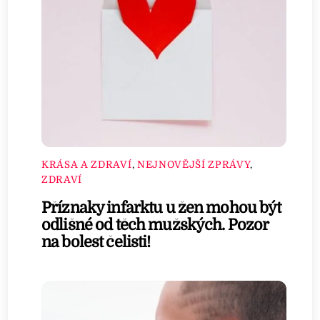
KRÁSA A ZDRAVÍ
,
NEJNOVĚJŠÍ ZPRÁVY
,
ZDRAVÍ
Příznaky infarktu u žen mohou být
odlišné od těch mužských. Pozor
na bolest čelisti!