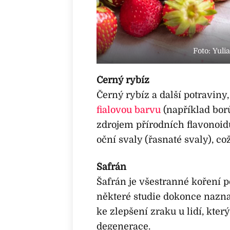
Foto: Yuli
Černý rybíz
Černý rybíz a další potraviny
fialovou barvu
(například bor
zdrojem přírodních flavonoid
oční svaly (řasnaté svaly), co
Šafrán
Šafrán je všestranné koření 
některé studie dokonce nazn
ke zlepšení zraku u lidí, kt
degenerace.