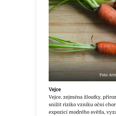
Foto: Ar
Vejce
Vejce, zejména žloutky, přiro
snížit riziko vzniku oční chor
expozicí modrého světla, vyz