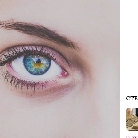
ČTE
je g