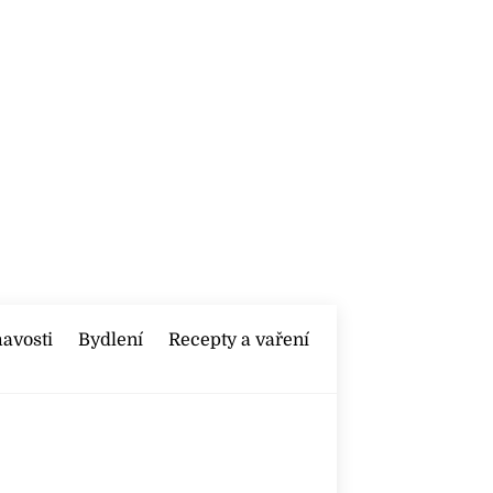
mavosti
Bydlení
Recepty a vaření