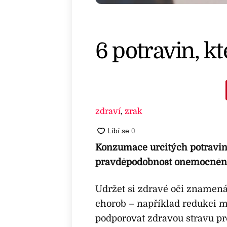
6 potravin, kt
zdraví
,
zrak
Konzumace určitých potravin 
pravděpodobnost onemocnění
Udržet si zdravé oči znamen
chorob – například redukci mo
podporovat zdravou stravu pro