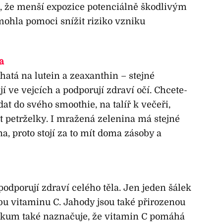
jí, že menší expozice potenciálně škodlivým
ohla pomoci snížit riziko vzniku
a
hatá na lutein a zeaxanthin – stejné
í ve vejcích a podporují zdraví očí. Chcete-
idat do svého smoothie, na talíř k večeři,
 petrželky. I mražená zelenina má stejné
na, proto stojí za to mít doma zásoby a
podporují zdraví celého těla. Jen jeden šálek
bu vitaminu C. Jahody jsou také přirozenou
zkum také naznačuje, že vitamin C pomáhá