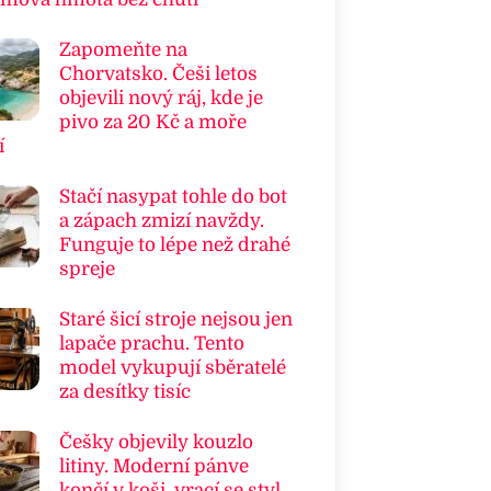
Zapomeňte na
Chorvatsko. Češi letos
objevili nový ráj, kde je
pivo za 20 Kč a moře
í
Stačí nasypat tohle do bot
a zápach zmizí navždy.
Funguje to lépe než drahé
spreje
Staré šicí stroje nejsou jen
lapače prachu. Tento
model vykupují sběratelé
za desítky tisíc
Češky objevily kouzlo
litiny. Moderní pánve
končí v koši, vrací se styl