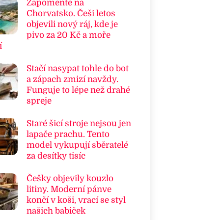
Zapomeňte na
Chorvatsko. Češi letos
objevili nový ráj, kde je
pivo za 20 Kč a moře
í
Stačí nasypat tohle do bot
a zápach zmizí navždy.
Funguje to lépe než drahé
spreje
Staré šicí stroje nejsou jen
lapače prachu. Tento
model vykupují sběratelé
za desítky tisíc
Češky objevily kouzlo
litiny. Moderní pánve
končí v koši, vrací se styl
našich babiček