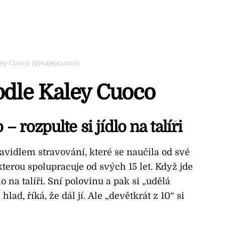
aley Cuoco (@kaleycuoco)
podle Kaley Cuoco
 – rozpulte si jídlo na talíři
avidlem stravování, které se naučila od své
erou spolupracuje od svých 15 let. Když jde
lo na talíři. Sní polovinu a pak si „udělá
ad, říká, že dál jí. Ale „devětkrát z 10“ si