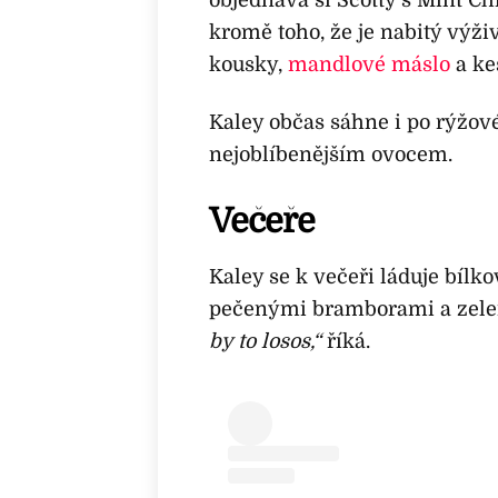
kromě toho, že je nabitý výž
kousky,
mandlové máslo
a ke
Kaley občas sáhne i po rýžové
nejoblíbenějším ovocem.
Večeře
Kaley se k večeři láduje bílko
pečenými bramborami a zelen
by to losos,“
říká.