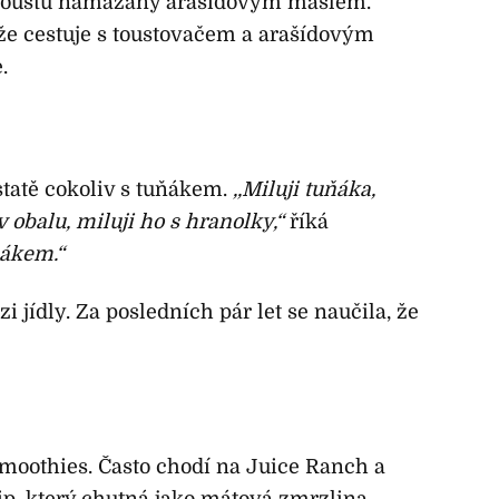
k toustu namazaný arašídovým máslem.
že cestuje s toustovačem a arašídovým
.
tatě cokoliv s tuňákem.
,,Miluji tuňáka,
v obalu,
miluji ho s hranolky,“
říká
ňákem.“
 jídly. Za posledních pár let se naučila, že
moothies. Často chodí na Juice Ranch a
ip, který chutná jako mátová zmrzlina,