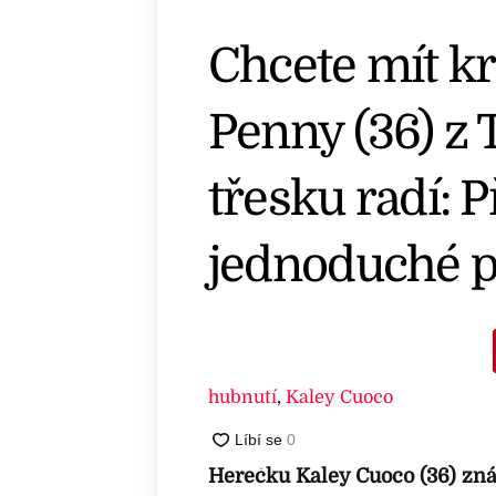
Chcete mít k
Penny (36) z 
třesku radí: P
jednoduché p
hubnutí
,
Kaley Cuoco
Herečku Kaley Cuoco (36) zná