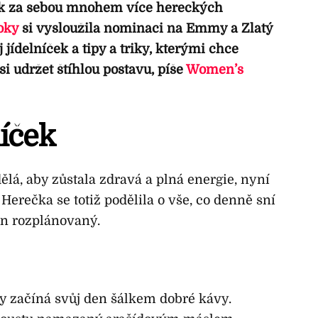
ak za sebou mnohem více hereckých
oky
si vysloužila nominaci na Emmy a Zlatý
j jídelníček a tipy a triky, kterými chce
 si udržet štíhlou postavu, píše
Women’s
níček
ělá, aby zůstala zdravá a plná energie, nyní
Herečka se totiž podělila o vše, co denně sní
en rozplánovaný.
ley začíná svůj den šálkem dobré kávy.