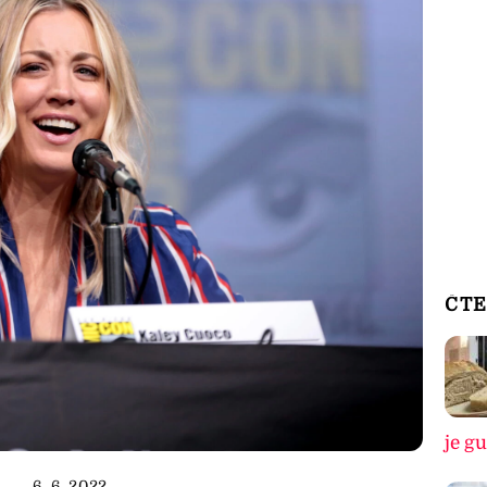
ČTE
je g
6. 6. 2022