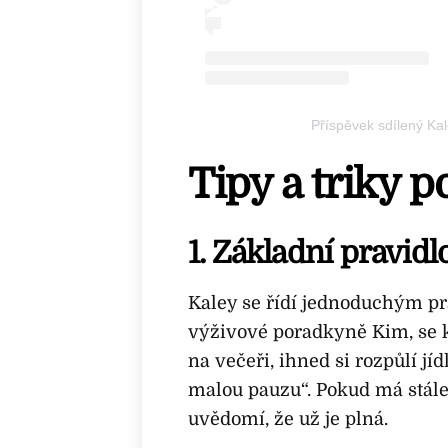
Příspěvek sdílený K
Tipy a triky 
1. Základní pravidlo
Kaley se řídí jednoduchým pr
výživové poradkyně Kim, se kt
na večeři, ihned si rozpůlí jíd
malou pauzu“. Pokud má stále hl
uvědomí, že už je plná.