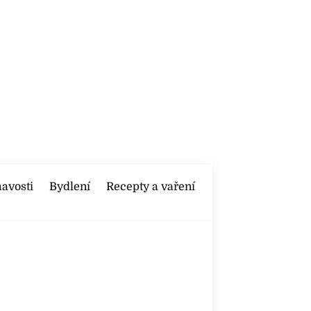
mavosti
Bydlení
Recepty a vaření