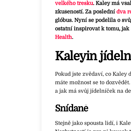
velkého třesku
. Kaley má vš
zkušeností. Za poslední
dva r
glóbus. Nyní se podělila o svů
ostatní inspirovat k tomu, jak
Health
.
Kaleyin jídel
Pokud jste zvědaví, co Kaley d
máte možnost se to dozvědět. 
a jak má svůj jídelníček na d
Snídaně
Stejně jako spousta lidí, i Ka