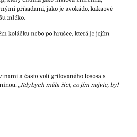
ivnými přísadami, jako je avokádo, kakaové
šu mléko.
m koláčku nebo po hrušce, která je jejím
vinami a často volí grilovaného lososa s
inou. ,
,Kdybych měla říct, co jím nejvíc, byl