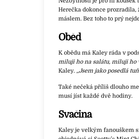
Nezbytností je pro ni kouse
Herečka dokonce prozradila, 
máslem. Bez toho to prý nejde
Oběd
K obědu má Kaley ráda v pods
miluji ho na salátu, miluji ho 
Kaley.
,,Jsem jako posedlá tu
Také nečeká příliš dlouho mezi
musí jíst každé dvě hodiny.
Svačina
Kaley je velkým fanouškem s
objednává si Scotty’s Mint Ch