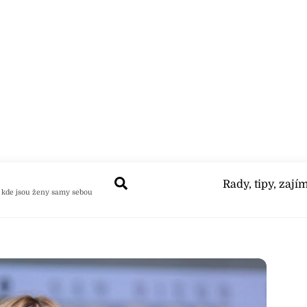
Search
Rady, tipy, zají
 kde jsou ženy samy sebou