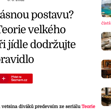
rásnou postavu?
čistš
Teorie velkého
ři jídle dodržujte
ravidlo
 většina diváků především ze seriálu
Teorie