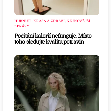
HUBNUTÍ
,
KRÁSA A ZDRAVÍ
,
NEJNOVĚJŠÍ
ZPRÁVY
Počítání kalorií nefunguje. Místo
toho sledujte kvalitu potravin