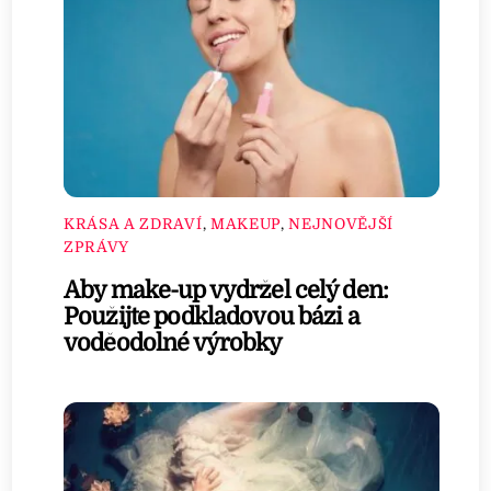
KRÁSA A ZDRAVÍ
,
MAKEUP
,
NEJNOVĚJŠÍ
ZPRÁVY
Aby make-up vydržel celý den:
Použijte podkladovou bázi a
voděodolné výrobky