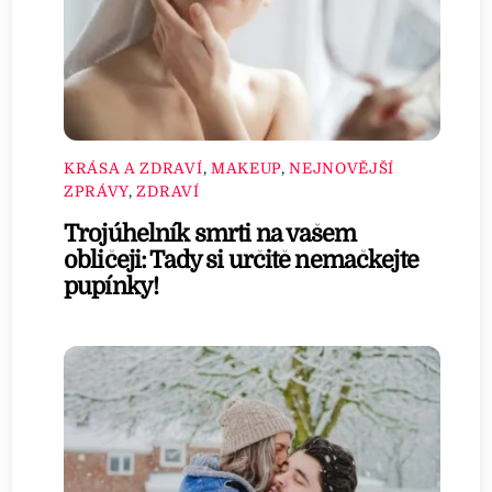
KRÁSA A ZDRAVÍ
,
MAKEUP
,
NEJNOVĚJŠÍ
ZPRÁVY
,
ZDRAVÍ
Trojúhelník smrti na vašem
obličeji: Tady si určitě nemačkejte
pupínky!