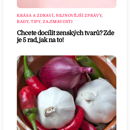
KRÁSA A ZDRAVÍ
,
NEJNOVĚJŠÍ ZPRÁVY
,
RADY, TIPY, ZAJÍMAVOSTI
Chcete docílit ženských tvarů? Zde
je 5 rad, jak na to!