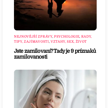
NEJNOVĚJŠÍ ZPRÁVY
,
PSYCHOLOGIE
,
RADY,
TIPY, ZAJÍMAVOSTI
,
VZTAHY, SEX, ŽIVOT
Jste zamilovaní? Tady je 9 příznaků
zamilovanosti