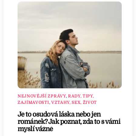
NEJNOVĚJŠÍ ZPRÁVY
,
RADY, TIPY,
ZAJÍMAVOSTI
,
VZTAHY, SEX, ŽIVOT
Je to osudová láska nebo jen
románek? Jak poznat, zda to s vámi
myslí vážně