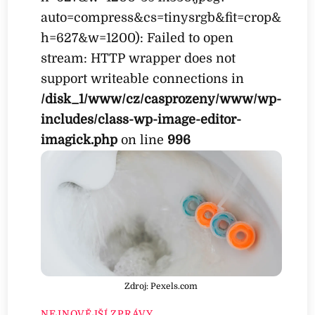
auto=compress&cs=tinysrgb&fit=crop&
h=627&w=1200): Failed to open
stream: HTTP wrapper does not
support writeable connections in
/disk_1/www/cz/casprozeny/www/wp-
includes/class-wp-image-editor-
imagick.php
on line
996
Zdroj: Pexels.com
NEJNOVĚJŠÍ ZPRÁVY