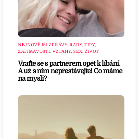
NEJNOVĚJŠÍ ZPRÁVY
,
RADY, TIPY,
ZAJÍMAVOSTI
,
VZTAHY, SEX, ŽIVOT
Vraťte se s partnerem opět k líbání.
A už s ním nepřestávejte! Co máme
na mysli?