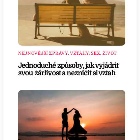
NEJNOVĚJŠÍ ZPRÁVY
,
VZTAHY, SEX, ŽIVOT
Jednoduché způsoby, jak vyjádřit
svou žárlivost a nezničit si vztah