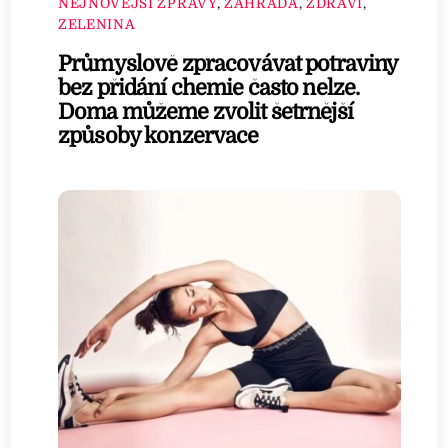
NEJNOVĚJŠÍ ZPRÁVY
,
ZAHRADA
,
ZDRAVÍ
,
ZELENINA
Průmyslově zpracovávat potraviny
bez přidání chemie často nelze.
Doma můžeme zvolit šetrnější
způsoby konzervace