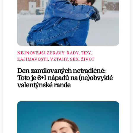
NEJNOVĚJŠÍ ZPRÁVY
,
RADY, TIPY,
ZAJÍMAVOSTI
,
VZTAHY, SEX, ŽIVOT
Den zamilovaných netradičně:
Toto je 6+1 nápadů na (ne)obvyklé
valentýnské rande