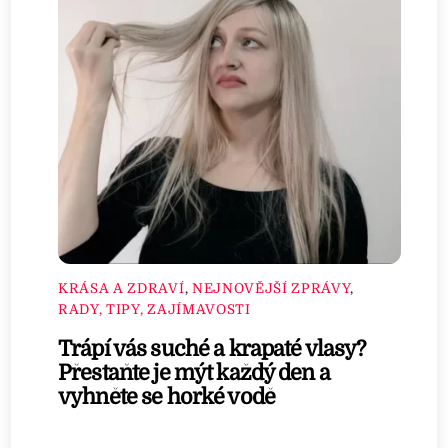
KRÁSA A ZDRAVÍ
,
NEJNOVĚJŠÍ ZPRÁVY
,
RADY, TIPY, ZAJÍMAVOSTI
Trápí vás suché a krapaté vlasy?
Přestaňte je mýt každý den a
vyhněte se horké vodě