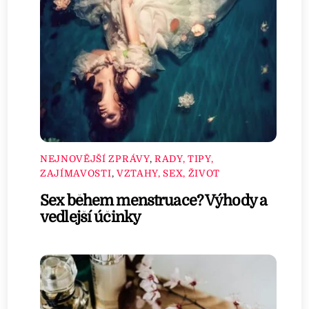
NEJNOVĚJŠÍ ZPRÁVY
,
RADY, TIPY,
ZAJÍMAVOSTI
,
VZTAHY, SEX, ŽIVOT
Sex během menstruace? Výhody a
vedlejší účinky