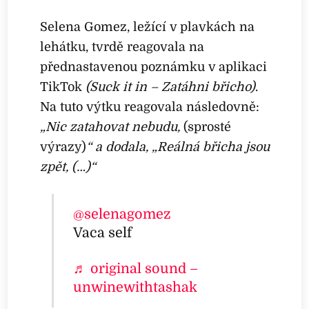
Selena Gomez, ležící v plavkách na
lehátku, tvrdě reagovala na
přednastavenou poznámku v aplikaci
TikTok
(Suck it in – Zatáhni břicho)
.
Na tuto výtku reagovala následovně:
„Nic zatahovat nebudu,
(sprosté
výrazy)
“
a dodala,
„
Reálná břicha jsou
zpět, (…)“
@selenagomez
Vaca self
♬ original sound –
unwinewithtashak