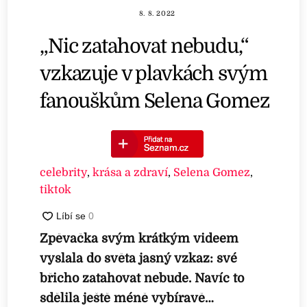
8. 8. 2022
„Nic zatahovat nebudu,“
vzkazuje v plavkách svým
fanouškům Selena Gomez
celebrity
,
krása a zdraví
,
Selena Gomez
,
tiktok
Zpěvačka svým krátkým videem
vyslala do světa jasný vzkaz: své
břicho zatahovat nebude. Navíc to
sdělila ještě méně vybíravě…