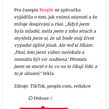
Pro časopis
People
se zpěvačka
vyjádřila o tom, jak vnímá stárnutí a že
miluje dospívání a růst.
„Když jsem
byla mladší, měla jsem z toho strach a
myslela jsem si, že už bude můj život
vypadat úplně jinak. Ale teď si říkám:
‚Páni, toto jsem vůbec nečekala a
nemůžu být víc nadšená.‘ Přestala
jsem se starat o to, co na to říkají lidé, a
to je úžasné,“
řekla.
Zdroje: TikTok, people.com, redakce
Diskuze
0