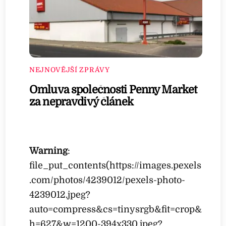
NEJNOVĚJŠÍ ZPRÁVY
Omluva společnosti Penny Market
za nepravdivý článek
Warning
:
file_put_contents(https://images.pexels
.com/photos/4239012/pexels-photo-
4239012.jpeg?
auto=compress&cs=tinysrgb&fit=crop&
h=627&w=1200-394x330.jpeg?