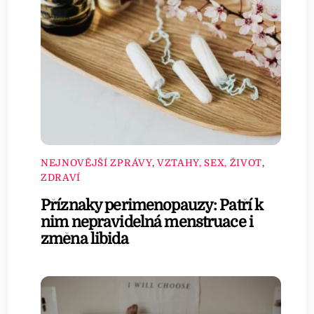
NEJNOVĚJŠÍ ZPRÁVY
,
VZTAHY, SEX, ŽIVOT
,
ZDRAVÍ
Příznaky perimenopauzy: Patří k
nim nepravidelná menstruace i
změna libida