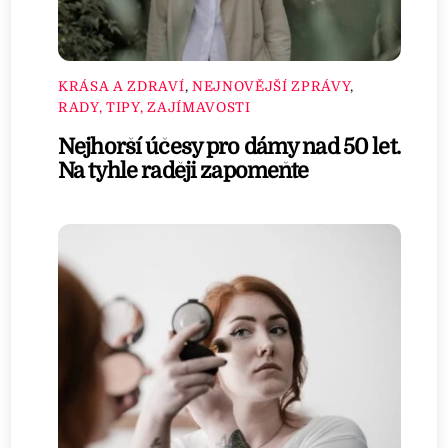
KRÁSA A ZDRAVÍ
,
NEJNOVĚJŠÍ ZPRÁVY
,
RADY, TIPY, ZAJÍMAVOSTI
Nejhorší účesy pro dámy nad 50 let.
Na tyhle raději zapomeňte