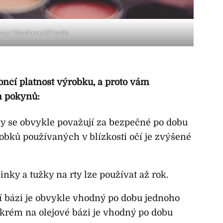
uzy Hazelwood/Pexels
končí platnost výrobku, a proto vám
h pokynů:
ky se obvykle považují za bezpečné po dobu
robků používaných v blízkosti očí je zvýšené
inky a tužky na rty lze používat až rok.
 bázi je obvykle vhodný po dobu jednoho
krém na olejové bázi je vhodný po dobu