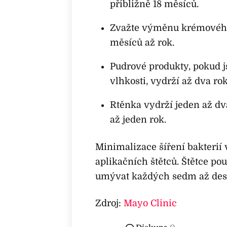
přibližně 18 měsíců.
Zvažte výměnu krémového
měsíců až rok.
Pudrové produkty, pokud 
vlhkosti, vydrží až dva rok
Rtěnka vydrží jeden až dva
až jeden rok.
Minimalizace šíření bakterií
aplikačních štětců. Štětce p
umývat každých sedm až deset
Zdroj:
Mayo Clinic