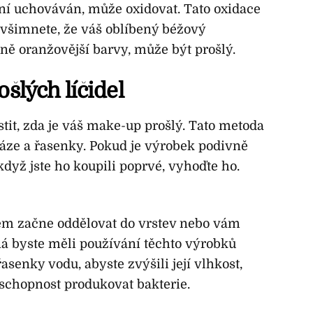
í uchováván, může oxidovat. Tato oxidace
všimnete, že váš oblíbený béžový
ě oranžovější barvy, může být prošlý.
ošlých líčidel
tit, zda je váš make-up prošlý. Tato metoda
áze a řasenky. Pokud je výrobek podivně
když jste ho koupili poprvé, vyhoďte ho.
m začne oddělovat do vrstev nebo vám
á byste měli používání těchto výrobků
asenky vodu, abyste zvýšili její vlhkost,
schopnost produkovat bakterie.