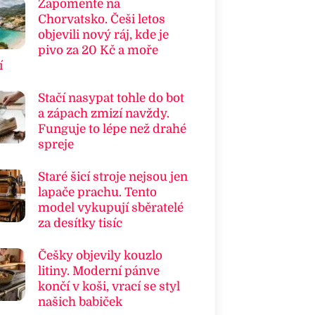
Zapomeňte na
Chorvatsko. Češi letos
objevili nový ráj, kde je
pivo za 20 Kč a moře
í
Stačí nasypat tohle do bot
a zápach zmizí navždy.
Funguje to lépe než drahé
spreje
Staré šicí stroje nejsou jen
lapače prachu. Tento
model vykupují sběratelé
za desítky tisíc
Češky objevily kouzlo
litiny. Moderní pánve
končí v koši, vrací se styl
našich babiček