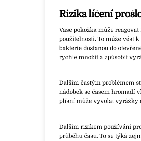
Rizika líčení proš
Vaše pokožka může reagovat 
použitelnosti. To může vést k
bakterie dostanou do otevřen
rychle množit a způsobit vyrá
Dalším častým problémem star
nádobek se časem hromadí vlhk
plísní může vyvolat vyrážky 
Dalším rizikem používání pr
průběhu času. To se týká zej