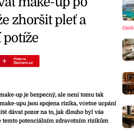
vat make-up po
e zhoršit pleť a
čistš
 potíže
make-up je bezpečný, ale není tomu tak
make-upu jsou spojena rizika, včetně ucpání
žité dávat pozor na to, jak dlouho byl váš
e těmto potenciálním zdravotním rizikům