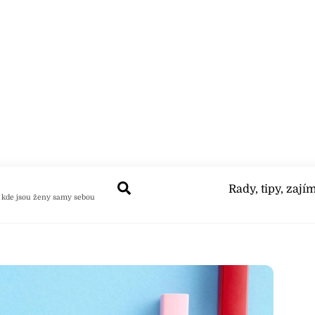
Search
Rady, tipy, zají
 kde jsou ženy samy sebou