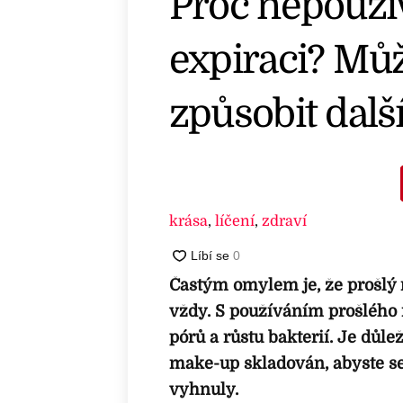
Proč nepouží
expiraci? Můž
způsobit další
krása
,
líčení
,
zdraví
Častým omylem je, že prošlý 
vždy. S používáním prošlého 
pórů a růstu bakterií. Je důle
make-up skladován, abyste s
vyhnuly.