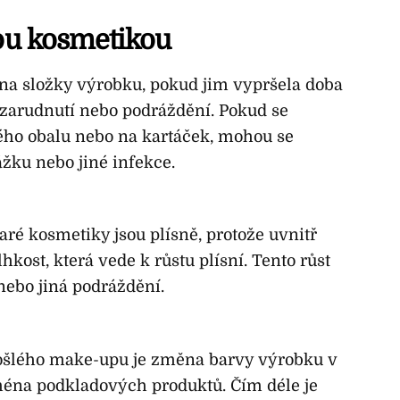
lou kosmetikou
na složky výrobku, pokud jim vypršela doba
 zarudnutí nebo podráždění. Pokud se
ého obalu nebo na kartáček, mohou se
žku nebo jiné infekce.
é kosmetiky jsou plísně, protože uvnitř
ost, která vede k růstu plísní. Tento růst
nebo jiná podráždění.
ošlého make-upu je změna barvy výrobku v
ména podkladových produktů. Čím déle je