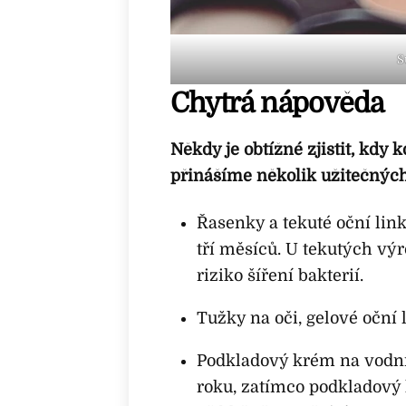
S
Chytrá nápověda
Někdy je obtížné zjistit, kdy 
přinášíme několik užitečnýc
Řasenky a tekuté oční lin
tří měsíců. U tekutých vý
riziko šíření bakterií.
Tužky na oči, gelové oční l
Podkladový krém na vodní
roku, zatímco podkladový 