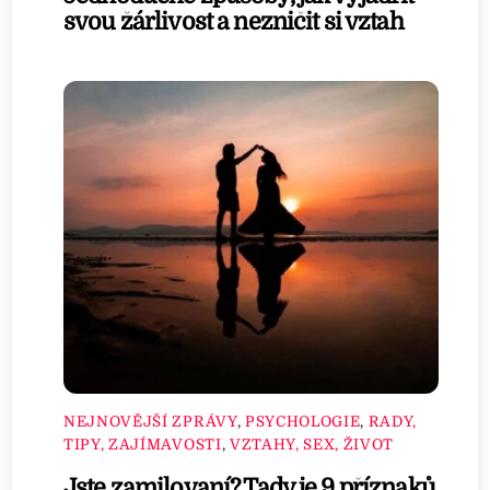
svou žárlivost a nezničit si vztah
NEJNOVĚJŠÍ ZPRÁVY
,
PSYCHOLOGIE
,
RADY,
TIPY, ZAJÍMAVOSTI
,
VZTAHY, SEX, ŽIVOT
Jste zamilovaní? Tady je 9 příznaků