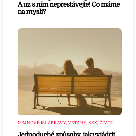
A už s ním nepřestávejte! Co máme
na mysli?
NEJNOVĚJŠÍ ZPRÁVY
,
VZTAHY, SEX, ŽIVOT
Jednoduché způsoby, jak vyjádřit