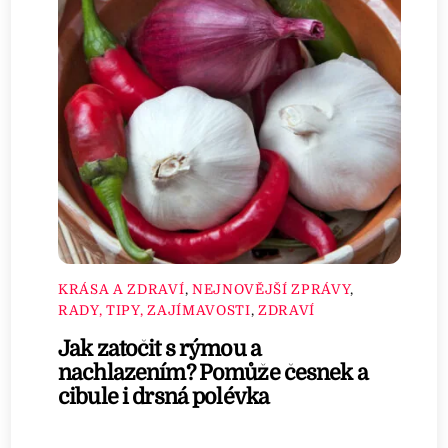
KRÁSA A ZDRAVÍ
,
NEJNOVĚJŠÍ ZPRÁVY
,
RADY, TIPY, ZAJÍMAVOSTI
,
ZDRAVÍ
Jak zatočit s rýmou a
nachlazením? Pomůže česnek a
cibule i drsná polévka