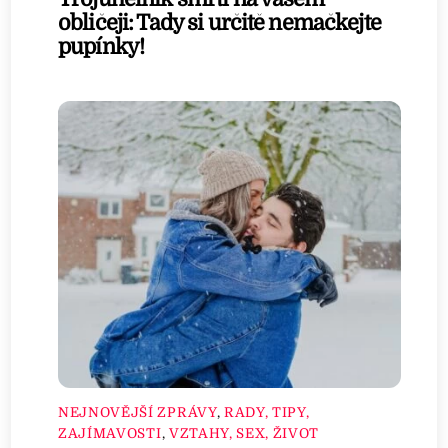
obličeji: Tady si určitě nemačkejte
pupínky!
NEJNOVĚJŠÍ ZPRÁVY
,
RADY, TIPY,
ZAJÍMAVOSTI
,
VZTAHY, SEX, ŽIVOT