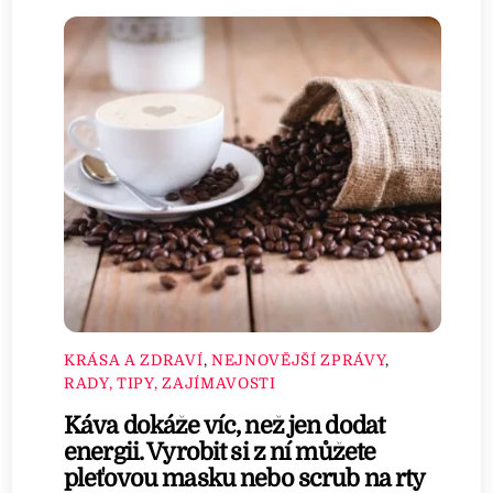
KRÁSA A ZDRAVÍ
,
NEJNOVĚJŠÍ ZPRÁVY
,
RADY, TIPY, ZAJÍMAVOSTI
Káva dokáže víc, než jen dodat
energii. Vyrobit si z ní můžete
pleťovou masku nebo scrub na rty