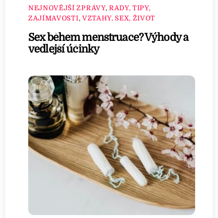
NEJNOVĚJŠÍ ZPRÁVY
,
RADY, TIPY,
ZAJÍMAVOSTI
,
VZTAHY, SEX, ŽIVOT
Sex během menstruace? Výhody a
vedlejší účinky