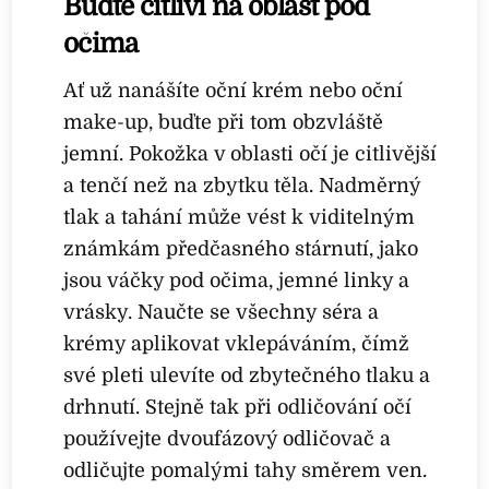
Buďte citliví na oblast pod
očima
Ať už nanášíte oční krém nebo oční
make-up, buďte při tom obzvláště
jemní. Pokožka v oblasti očí je citlivější
a tenčí než na zbytku těla. Nadměrný
tlak a tahání může vést k viditelným
známkám předčasného stárnutí, jako
jsou váčky pod očima, jemné linky a
vrásky. Naučte se všechny séra a
krémy aplikovat vklepáváním, čímž
své pleti ulevíte od zbytečného tlaku a
drhnutí. Stejně tak při odličování očí
používejte dvoufázový odličovač a
odličujte pomalými tahy směrem ven.