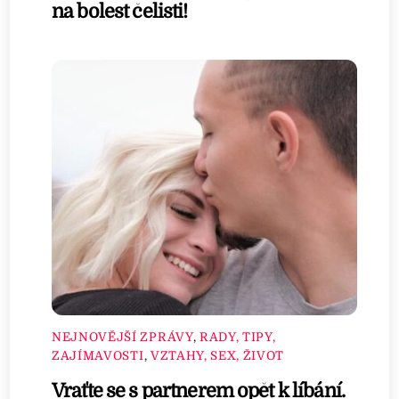
na bolest čelisti!
NEJNOVĚJŠÍ ZPRÁVY
,
RADY, TIPY,
ZAJÍMAVOSTI
,
VZTAHY, SEX, ŽIVOT
Vraťte se s partnerem opět k líbání.