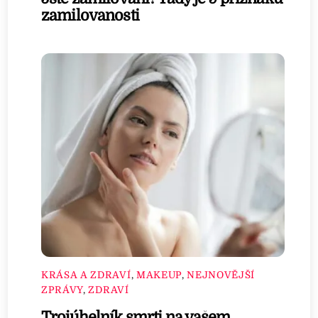
zamilovanosti
KRÁSA A ZDRAVÍ
,
MAKEUP
,
NEJNOVĚJŠÍ
ZPRÁVY
,
ZDRAVÍ
Trojúhelník smrti na vašem