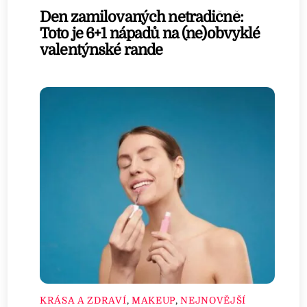
Den zamilovaných netradičně:
Toto je 6+1 nápadů na (ne)obvyklé
valentýnské rande
KRÁSA A ZDRAVÍ
,
MAKEUP
,
NEJNOVĚJŠÍ