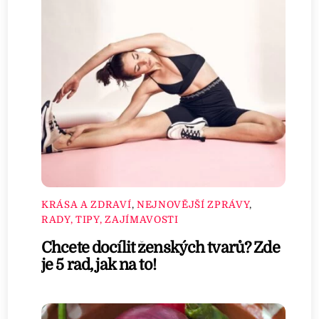
KRÁSA A ZDRAVÍ
,
NEJNOVĚJŠÍ ZPRÁVY
,
RADY, TIPY, ZAJÍMAVOSTI
Chcete docílit ženských tvarů? Zde
je 5 rad, jak na to!