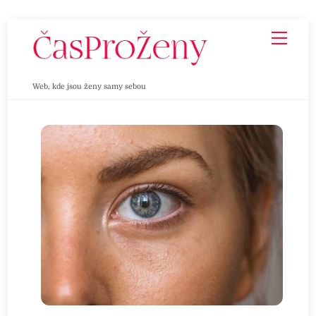
Skip
Men
to
content
Web, kde jsou ženy samy sebou