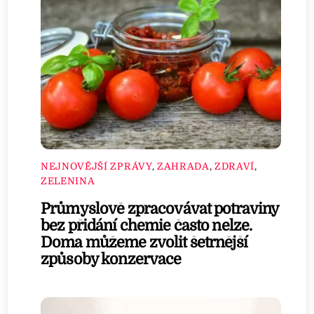
NEJNOVĚJŠÍ ZPRÁVY
,
ZAHRADA
,
ZDRAVÍ
,
ZELENINA
Průmyslově zpracovávat potraviny
bez přidání chemie často nelze.
Doma můžeme zvolit šetrnější
způsoby konzervace