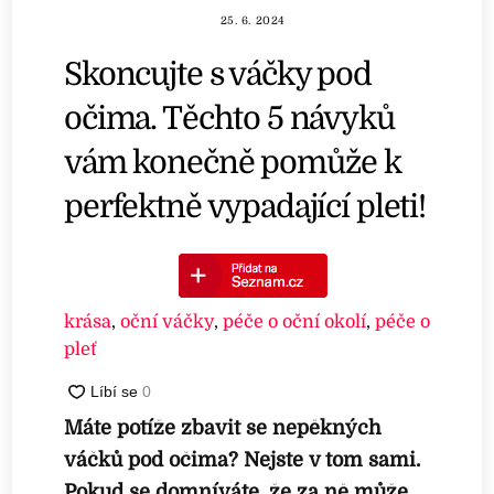
25. 6. 2024
Skoncujte s váčky pod
očima. Těchto 5 návyků
vám konečně pomůže k
perfektně vypadající pleti!
krása
,
oční váčky
,
péče o oční okolí
,
péče o
pleť
Máte potíže zbavit se nepěkných
váčků pod očima? Nejste v tom sami.
Pokud se domníváte, že za ně může