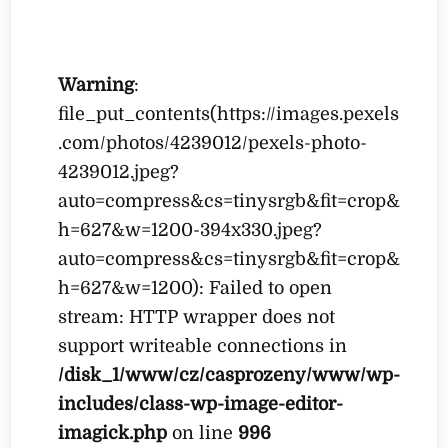
Warning
:
file_put_contents(https://images.pexels
.com/photos/4239012/pexels-photo-
4239012.jpeg?
auto=compress&cs=tinysrgb&fit=crop&
h=627&w=1200-394x330.jpeg?
auto=compress&cs=tinysrgb&fit=crop&
h=627&w=1200): Failed to open
stream: HTTP wrapper does not
support writeable connections in
/disk_1/www/cz/casprozeny/www/wp-
includes/class-wp-image-editor-
imagick.php
on line
996