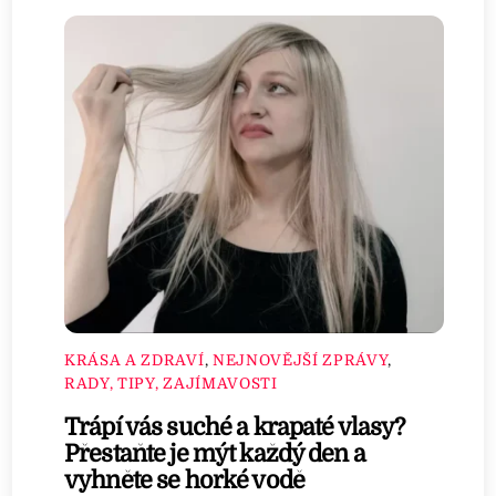
KRÁSA A ZDRAVÍ
,
NEJNOVĚJŠÍ ZPRÁVY
,
RADY, TIPY, ZAJÍMAVOSTI
Trápí vás suché a krapaté vlasy?
Přestaňte je mýt každý den a
vyhněte se horké vodě