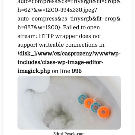
auto=compress&cs=tinysrgb&fit=crop&
h=627&w=1200-394x330.jpeg?
auto=compress&cs=tinysrgb&fit=crop&
h=627&w=1200): Failed to open
stream: HTTP wrapper does not
support writeable connections in
/disk_1/www/cz/casprozeny/www/wp-
includes/class-wp-image-editor-
imagick.php
on line
996
Zdroj: Pexels.com