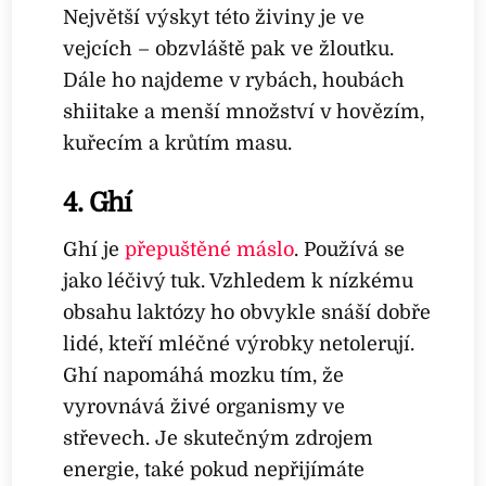
Největší výskyt této živiny je ve
vejcích – obzvláště pak ve žloutku.
Dále ho najdeme v rybách, houbách
shiitake a menší množství v hovězím,
kuřecím a krůtím masu.
4. Ghí
Ghí je
přepuštěné máslo
. Používá se
jako léčivý tuk. Vzhledem k nízkému
obsahu laktózy ho obvykle snáší dobře
lidé, kteří mléčné výrobky netolerují.
Ghí napomáhá mozku tím, že
vyrovnává živé organismy ve
střevech. Je skutečným zdrojem
energie, také pokud nepřijímáte