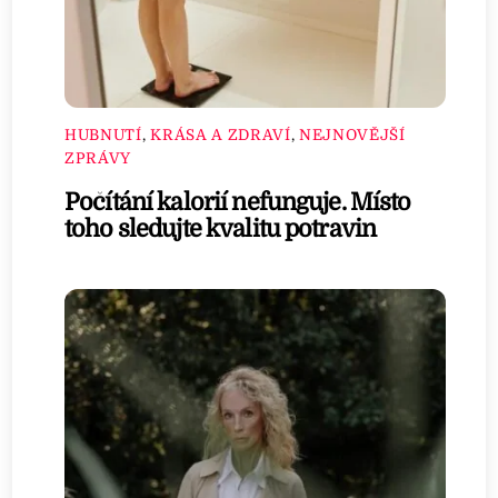
HUBNUTÍ
,
KRÁSA A ZDRAVÍ
,
NEJNOVĚJŠÍ
ZPRÁVY
Počítání kalorií nefunguje. Místo
toho sledujte kvalitu potravin