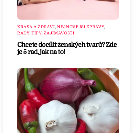
KRÁSA A ZDRAVÍ
,
NEJNOVĚJŠÍ ZPRÁVY
,
RADY, TIPY, ZAJÍMAVOSTI
Chcete docílit ženských tvarů? Zde
je 5 rad, jak na to!