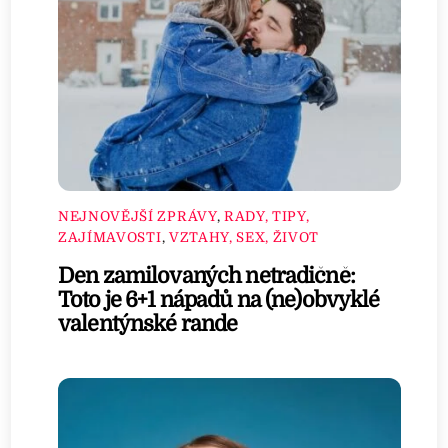
NEJNOVĚJŠÍ ZPRÁVY
,
RADY, TIPY,
ZAJÍMAVOSTI
,
VZTAHY, SEX, ŽIVOT
Den zamilovaných netradičně:
Toto je 6+1 nápadů na (ne)obvyklé
valentýnské rande