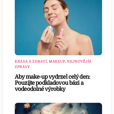
KRÁSA A ZDRAVÍ
,
MAKEUP
,
NEJNOVĚJŠÍ
ZPRÁVY
Aby make-up vydržel celý den:
Použijte podkladovou bázi a
voděodolné výrobky