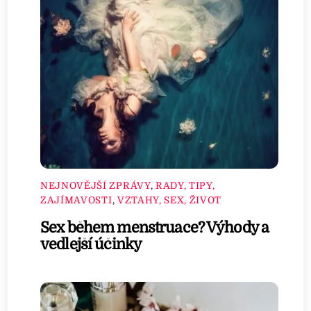
NEJNOVĚJŠÍ ZPRÁVY
,
RADY, TIPY,
ZAJÍMAVOSTI
,
VZTAHY, SEX, ŽIVOT
Sex během menstruace? Výhody a
vedlejší účinky