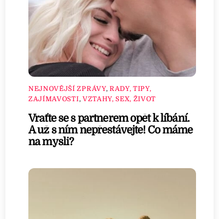
NEJNOVĚJŠÍ ZPRÁVY
,
RADY, TIPY,
ZAJÍMAVOSTI
,
VZTAHY, SEX, ŽIVOT
Vraťte se s partnerem opět k líbání.
A už s ním nepřestávejte! Co máme
na mysli?