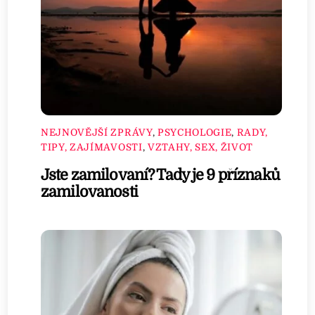
NEJNOVĚJŠÍ ZPRÁVY
,
PSYCHOLOGIE
,
RADY,
TIPY, ZAJÍMAVOSTI
,
VZTAHY, SEX, ŽIVOT
Jste zamilovaní? Tady je 9 příznaků
zamilovanosti