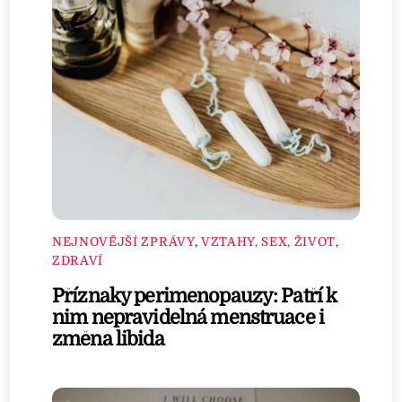
NEJNOVĚJŠÍ ZPRÁVY
,
VZTAHY, SEX, ŽIVOT
,
ZDRAVÍ
Příznaky perimenopauzy: Patří k
nim nepravidelná menstruace i
změna libida