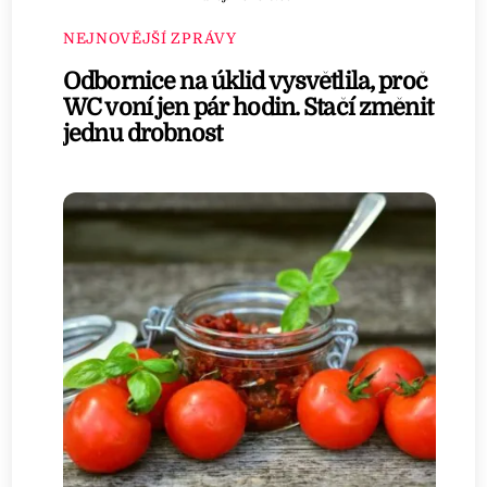
NEJNOVĚJŠÍ ZPRÁVY
Odbornice na úklid vysvětlila, proč
WC voní jen pár hodin. Stačí změnit
jednu drobnost