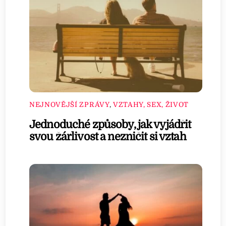
NEJNOVĚJŠÍ ZPRÁVY
,
VZTAHY, SEX, ŽIVOT
Jednoduché způsoby, jak vyjádřit
svou žárlivost a nezničit si vztah