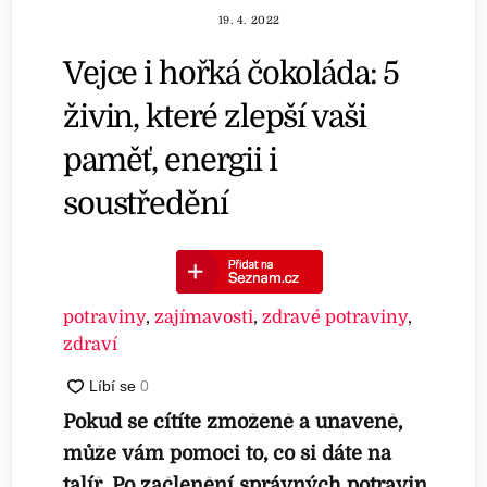
19. 4. 2022
Vejce i hořká čokoláda: 5
živin, které zlepší vaši
paměť, energii i
soustředění
potraviny
,
zajímavosti
,
zdravé potraviny
,
zdraví
Pokud se cítíte zmoženě a unaveně,
může vám pomoci to, co si dáte na
talíř. Po začlenění správných potravin