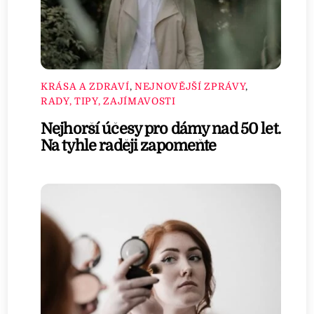
KRÁSA A ZDRAVÍ
,
NEJNOVĚJŠÍ ZPRÁVY
,
RADY, TIPY, ZAJÍMAVOSTI
Nejhorší účesy pro dámy nad 50 let.
Na tyhle raději zapomeňte