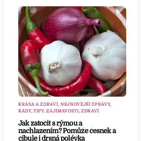
KRÁSA A ZDRAVÍ
,
NEJNOVĚJŠÍ ZPRÁVY
,
RADY, TIPY, ZAJÍMAVOSTI
,
ZDRAVÍ
Jak zatočit s rýmou a
nachlazením? Pomůže česnek a
cibule i drsná polévka