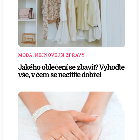
MÓDA
,
NEJNOVĚJŠÍ ZPRÁVY
Jakého oblečení se zbavit? Vyhoďte
vše, v čem se necítíte dobře!