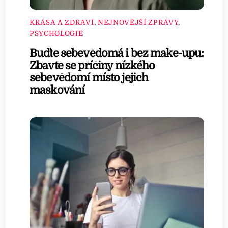
KRÁSA A ZDRAVÍ
,
NEJNOVĚJŠÍ ZPRÁVY
,
PSYCHOLOGIE
Buďte sebevědomá i bez make-upu:
Zbavte se příčiny nízkého
sebevědomí místo jejich
maskování