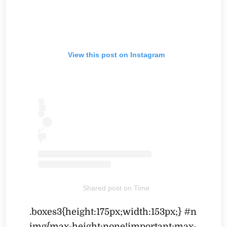
View this post on Instagram
Shared post
on
Time
.boxes3{height:175px;width:153px;} #n
img{max-height:none!important;max-