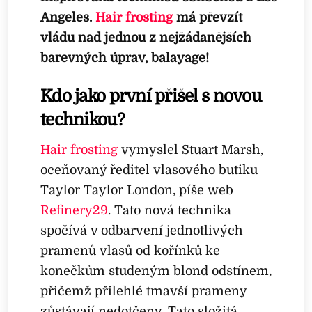
Angeles.
Hair frosting
má převzít
vládu nad jednou z nejžádanějších
barevných úprav, balayage!
Kdo jako první přišel s novou
technikou?
Hair frosting
vymyslel Stuart Marsh,
oceňovaný ředitel vlasového butiku
Taylor Taylor London, píše web
Refinery29
. Tato nová technika
spočívá v odbarvení jednotlivých
pramenů vlasů od kořínků ke
konečkům studeným blond odstínem,
přičemž přilehlé tmavší prameny
zůstávají nedotčeny. Tato složitá