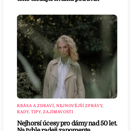
KRÁSA A ZDRAVÍ
,
NEJNOVĚJŠÍ ZPRÁVY
,
RADY, TIPY, ZAJÍMAVOSTI
Nejhorší účesy pro dámy nad 50 let.
Na tyhle raději zapomeňte