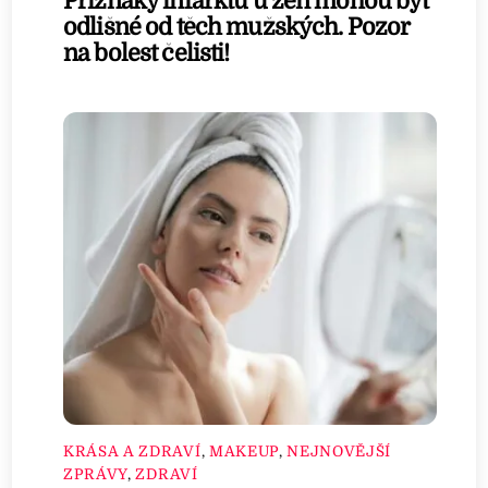
Příznaky infarktu u žen mohou být
odlišné od těch mužských. Pozor
na bolest čelisti!
KRÁSA A ZDRAVÍ
,
MAKEUP
,
NEJNOVĚJŠÍ
ZPRÁVY
,
ZDRAVÍ