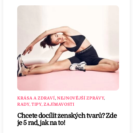
KRÁSA A ZDRAVÍ
,
NEJNOVĚJŠÍ ZPRÁVY
,
RADY, TIPY, ZAJÍMAVOSTI
Chcete docílit ženských tvarů? Zde
je 5 rad, jak na to!