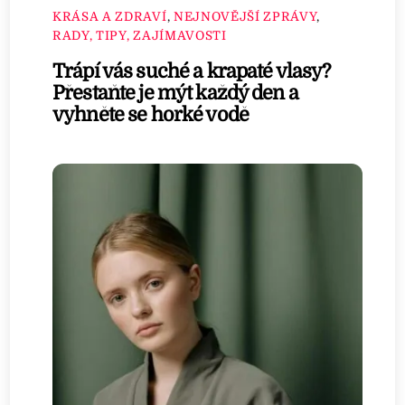
KRÁSA A ZDRAVÍ
,
NEJNOVĚJŠÍ ZPRÁVY
,
RADY, TIPY, ZAJÍMAVOSTI
Trápí vás suché a krapaté vlasy?
Přestaňte je mýt každý den a
vyhněte se horké vodě