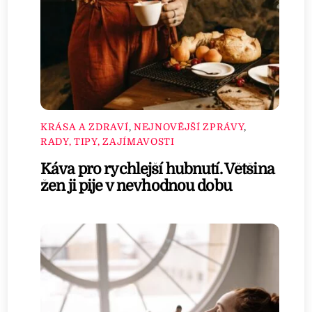
KRÁSA A ZDRAVÍ
,
NEJNOVĚJŠÍ ZPRÁVY
,
RADY, TIPY, ZAJÍMAVOSTI
Káva pro rychlejší hubnutí. Většina
žen ji pije v nevhodnou dobu