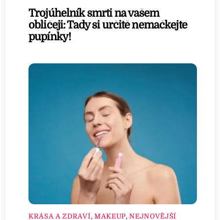
Trojúhelník smrti na vašem
obličeji: Tady si určitě nemačkejte
pupínky!
KRÁSA A ZDRAVÍ
,
MAKEUP
,
NEJNOVĚJŠÍ