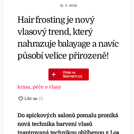
21. 4. 2022
Hair frosting je nový
vlasový trend, který
nahrazuje balayage a navíc
působí velice přirozeně!
krása
,
péče o vlasy
Do špičkových salonů pomalu proniká
nová technika barvení vlasů
inspirovaná technikou oblíbenou z Los