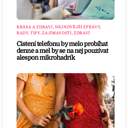
KRÁSA A ZDRAVÍ
,
NEJNOVĚJŠÍ ZPRÁVY
,
RADY, TIPY, ZAJÍMAVOSTI
,
ZDRAVÍ
Čištění telefonu by mělo probíhat
denně a měl by se na něj používat
alespoň mikrohadřík