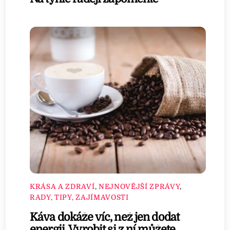
KRÁSA A ZDRAVÍ
,
NEJNOVĚJŠÍ ZPRÁVY
,
RADY, TIPY, ZAJÍMAVOSTI
Káva dokáže víc, než jen dodat
energii. Vyrobit si z ní můžete