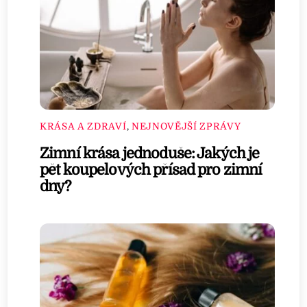
KRÁSA A ZDRAVÍ
,
NEJNOVĚJŠÍ ZPRÁVY
Zimní krása jednoduše: Jakých je
pět koupelových přísad pro zimní
dny?