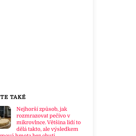
TE TAKÉ
Nejhorší způsob, jak
rozmrazovat pečivo v
mikrovlnce. Většina lidí to
dělá takto, ale výsledkem
umová hmota bez chuti