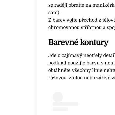
se raději obraťte na manikérk
sám).
Z barev volte přechod z tělov
chromovanou stříbrnou a spoj
Barevné kontury
Jde o zajímavý neotřelý detai
podklad použijte barvu v ne
obtáhněte všechny linie neht
růžovou, žlutou nebo zářivě z