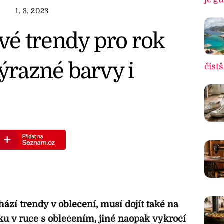
1. 3. 2023
é trendy pro rok
výrazné barvy i
čistš
zí trendy v oblečení, musí dojít také na
ku v ruce s oblečením, jiné naopak vykročí