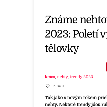
Známe nehtov
2023: Poletí 
tělovky
krása
,
nehty
,
trendy 2023
Tak jako s novým rokem přichá
nehty. Některé trendy jdou ru