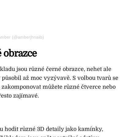
 Amber (@amberjhnails)
 obrazce
kladu jsou různé černé obrazce, nehet ale
 působil až moc vyzývavě. S volbou tvarů se
, zakomponovat můžete různé čtverce nebo
řesto zajímavé.
u hodit různé 3D detaily jako kamínky,