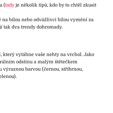
u (
tady
je několik tipů, kdo by to chtěl zkusit
é na bílou nebo odvážlivci bílou vymění za
í tak dva trendy dohromady.
l, který vytáhne vaše nehty na vrchol. Jako
utrálním odstínu a malým štětečkem
u výraznou barvou (černou, stříbrnou,
elenou).