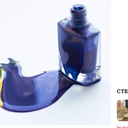
ČTE
je g