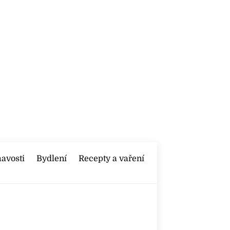
mavosti
Bydlení
Recepty a vaření