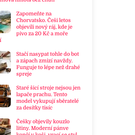
Zapomeňte na
Chorvatsko. Češi letos
objevili nový ráj, kde je
pivo za 20 Kč a moře
í
Stačí nasypat tohle do bot
a zápach zmizí navždy.
Funguje to lépe než drahé
spreje
Staré šicí stroje nejsou jen
lapače prachu. Tento
model vykupují sběratelé
za desítky tisíc
Češky objevily kouzlo
litiny. Moderní pánve
končí v koši, vrací se styl