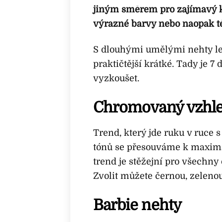
jiným směrem pro zajímavý ko
výrazné barvy nebo naopak tě
S dlouhými umělými nehty let
praktičtější krátké. Tady je 7
vyzkoušet.
Chromovaný vzhl
Trend, který jde ruku v ruce
tónů se přesouváme k maximá
trend je stěžejní pro všechny
Zvolit můžete černou, zeleno
Barbie nehty