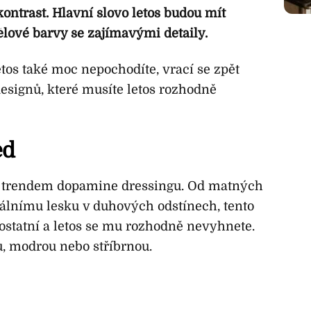
ntrast. Hlavní slovo letos budou mít
lové barvy se zajímavými detaily.
os také moc nepochodíte, vrací se zpět
 designů, které musíte letos rozhodně
ed
 s trendem dopamine dressingu. Od matných
lnímu lesku v duhových odstínech, tento
 ostatní a letos se mu rozhodně nevyhnete.
u, modrou nebo stříbrnou.