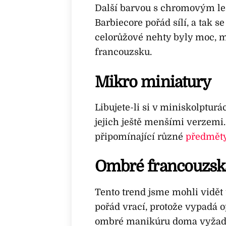
Další barvou s chromovým les
Barbiecore pořád sílí, a tak s
celorůžové nehty byly moc, m
francouzsku.
Mikro miniatury
Libujete-li si v miniskolptur
jejich ještě menšími verzemi. 
připomínající různé
předměty
Ombré francouzsk
Tento trend jsme mohli vidět 
pořád vrací, protože vypadá o
ombré manikúru doma vyžadu