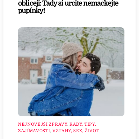
obličeji: Tady si určitě nemačkejte
pupínky!
NEJNOVĚJŠÍ ZPRÁVY
,
RADY, TIPY,
ZAJÍMAVOSTI
,
VZTAHY, SEX, ŽIVOT