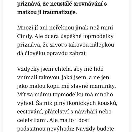
přiznává, že neustálé srovnávání s
matkou ji traumatizuje.
Mnozí jí ani neřeknou jinak než mini
Cindy. Ale dcera úspěšné topmodelky
přiznává, že život s takovou nálepkou
dá člověku opravdu zabrat.
Vždycky jsem chtěla, aby mě lidé
vnímali takovou, jaká jsem, a ne jen
jako malou kopii mé slavné maminky.
Mít za mámu topmodelku má mnoho
výhod. Šatník plný ikonických kousků,
cestování, přátelství s návrháři nebo
celebritami. Ale má to i dost
podstatnou nevýhodu: Navždy budete