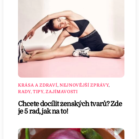
KRÁSA A ZDRAVÍ
,
NEJNOVĚJŠÍ ZPRÁVY
,
RADY, TIPY, ZAJÍMAVOSTI
Chcete docílit ženských tvarů? Zde
je 5 rad, jak na to!