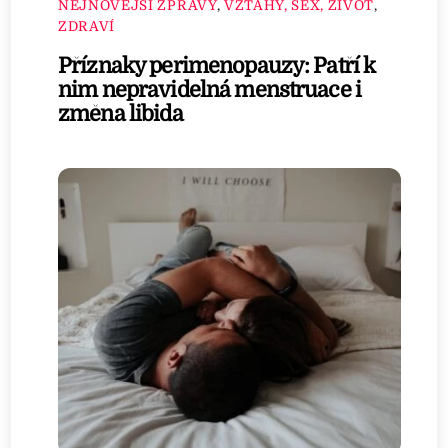
NEJNOVĚJŠÍ ZPRÁVY
,
VZTAHY, SEX, ŽIVOT
,
ZDRAVÍ
Příznaky perimenopauzy: Patří k
nim nepravidelná menstruace i
změna libida