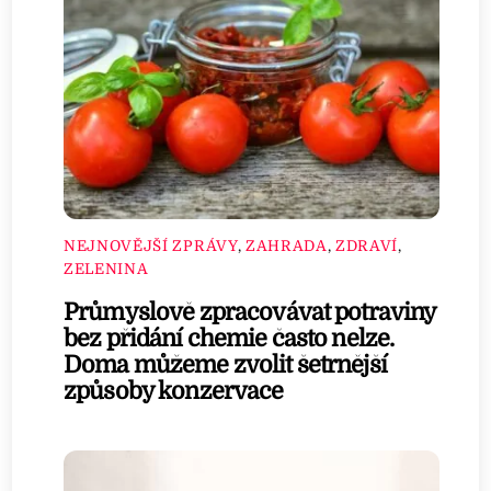
NEJNOVĚJŠÍ ZPRÁVY
,
ZAHRADA
,
ZDRAVÍ
,
ZELENINA
Průmyslově zpracovávat potraviny
bez přidání chemie často nelze.
Doma můžeme zvolit šetrnější
způsoby konzervace