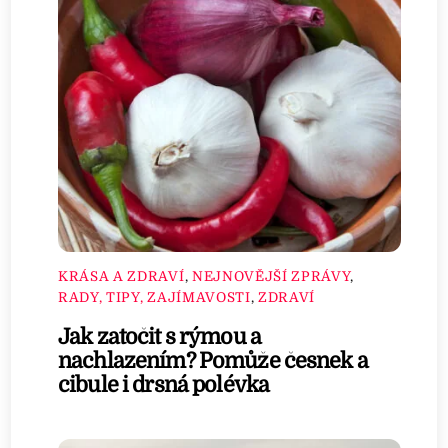
KRÁSA A ZDRAVÍ
,
NEJNOVĚJŠÍ ZPRÁVY
,
RADY, TIPY, ZAJÍMAVOSTI
,
ZDRAVÍ
Jak zatočit s rýmou a
nachlazením? Pomůže česnek a
cibule i drsná polévka