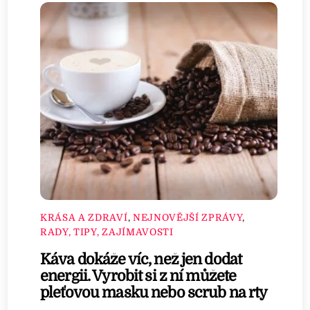
KRÁSA A ZDRAVÍ
,
NEJNOVĚJŠÍ ZPRÁVY
,
RADY, TIPY, ZAJÍMAVOSTI
Káva dokáže víc, než jen dodat
energii. Vyrobit si z ní můžete
pleťovou masku nebo scrub na rty