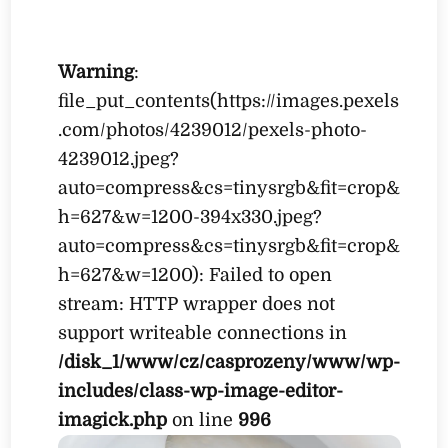
Warning
:
file_put_contents(https://images.pexels
.com/photos/4239012/pexels-photo-
4239012.jpeg?
auto=compress&cs=tinysrgb&fit=crop&
h=627&w=1200-394x330.jpeg?
auto=compress&cs=tinysrgb&fit=crop&
h=627&w=1200): Failed to open
stream: HTTP wrapper does not
support writeable connections in
/disk_1/www/cz/casprozeny/www/wp-
includes/class-wp-image-editor-
imagick.php
on line
996