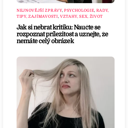
NEJNOVĚJŠÍ ZPRÁVY
,
PSYCHOLOGIE
,
RADY,
TIPY, ZAJÍMAVOSTI
,
VZTAHY, SEX, ŽIVOT
Jak si nebrat kritiku: Naučte se
rozpoznat příležitost a uznejte, že
nemáte celý obrázek