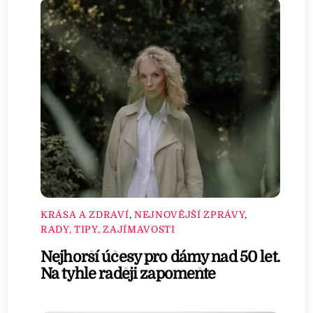
KRÁSA A ZDRAVÍ
,
NEJNOVĚJŠÍ ZPRÁVY
,
RADY, TIPY, ZAJÍMAVOSTI
Nejhorší účesy pro dámy nad 50 let.
Na tyhle raději zapomeňte