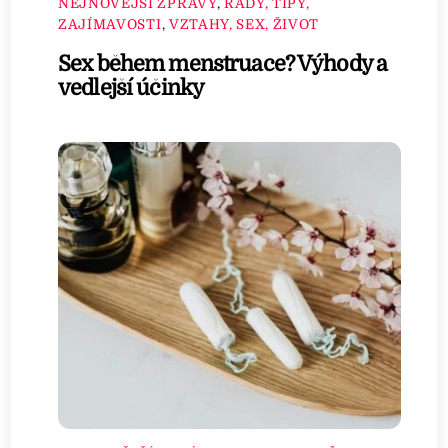
NEJNOVĚJŠÍ ZPRÁVY
,
RADY, TIPY,
ZAJÍMAVOSTI
,
VZTAHY, SEX, ŽIVOT
Sex během menstruace? Výhody a
vedlejší účinky