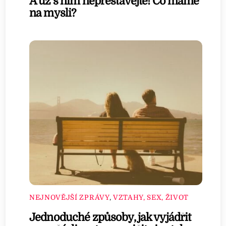
A už s ním nepřestávejte! Co máme
na mysli?
NEJNOVĚJŠÍ ZPRÁVY
,
VZTAHY, SEX, ŽIVOT
Jednoduché způsoby, jak vyjádřit