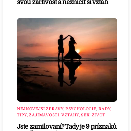
svou žárlivost a nezničit si vztah
NEJNOVĚJŠÍ ZPRÁVY
,
PSYCHOLOGIE
,
RADY,
TIPY, ZAJÍMAVOSTI
,
VZTAHY, SEX, ŽIVOT
Jste zamilovaní? Tady je 9 příznaků