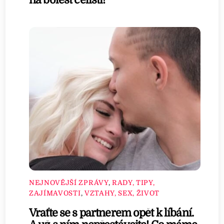
na bolest čelisti!
NEJNOVĚJŠÍ ZPRÁVY
,
RADY, TIPY,
ZAJÍMAVOSTI
,
VZTAHY, SEX, ŽIVOT
Vraťte se s partnerem opět k líbání.