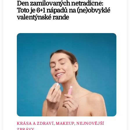
Den zamilovaných netradičně:
Toto je 6+1 nápadů na (ne)obvyklé
valentýnské rande
KRÁSA A ZDRAVÍ
,
MAKEUP
,
NEJNOVĚJŠÍ
ZPRÁVY