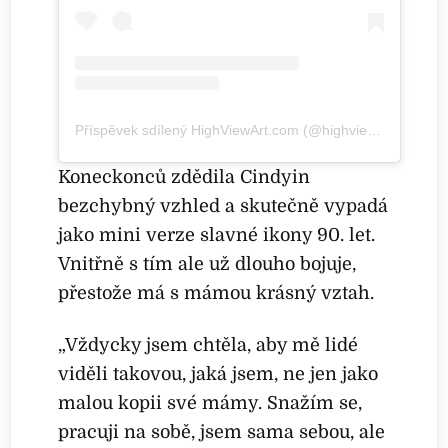
Příspěvek sdílený HighViewArt.com (@highviewart)
Koneckonců zdědila Cindyin
bezchybný vzhled a skutečně vypadá
jako mini verze slavné ikony 90. let.
Vnitřně s tím ale už dlouho bojuje,
přestože má s mámou krásný vztah.
„Vždycky jsem chtěla, aby mě lidé
viděli takovou, jaká jsem, ne jen jako
malou kopii své mámy. Snažím se,
pracuji na sobě, jsem sama sebou, ale