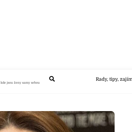
Search
Rady, tipy, zají
 kde jsou ženy samy sebou