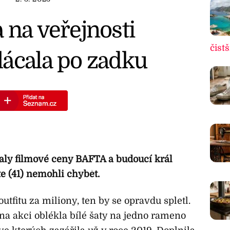
 na veřejnosti
čistš
lácala po zadku
aly filmové ceny BAFTA a budoucí král
e (41) nemohli chybět.
outfitu za miliony, ten by se opravdu spletl.
na akci oblékla bílé šaty na jedno rameno