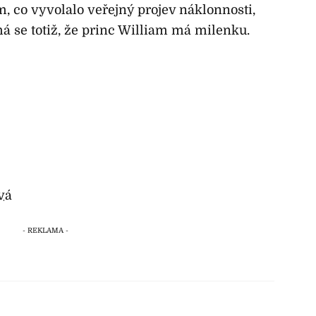
m, co vyvolalo veřejný projev náklonnosti,
á se totiž, že princ William má milenku.
vá