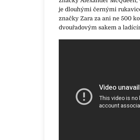
značky Alexander McQueen, ve
je dlouhými černými rukavic
značky Zara za ani ne 500 kor
dvouřadovým sakem a ladící