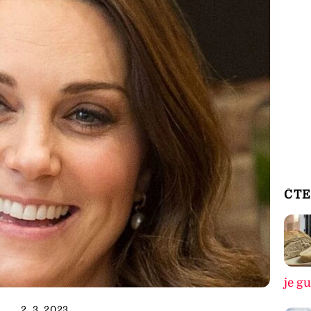
ČTE
je g
2. 3. 2023