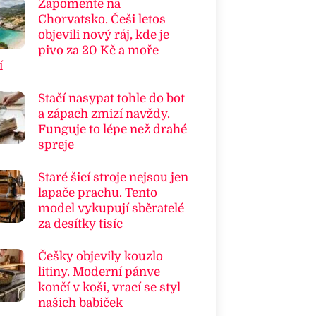
Zapomeňte na
Chorvatsko. Češi letos
objevili nový ráj, kde je
pivo za 20 Kč a moře
í
Stačí nasypat tohle do bot
a zápach zmizí navždy.
Funguje to lépe než drahé
spreje
Staré šicí stroje nejsou jen
lapače prachu. Tento
model vykupují sběratelé
za desítky tisíc
Češky objevily kouzlo
litiny. Moderní pánve
končí v koši, vrací se styl
našich babiček