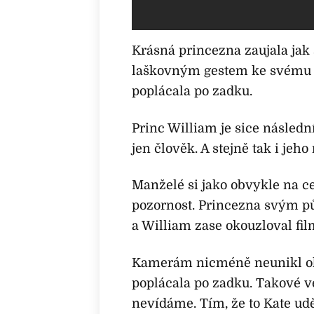
Krásná princezna zaujala jak
laškovným gestem ke svému 
poplácala po zadku.
Princ William je sice následn
jen člověk. A stejně tak i je
Manželé si jako obvykle na 
pozornost. Princezna svým p
a William zase okouzloval fi
Kamerám nicméně neunikl ok
poplácala po zadku. Takové v
nevídáme. Tím, že to Kate u