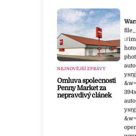
War
file
://i
hoto
phot
aut
NEJNOVĚJŠÍ ZPRÁVY
ysrg
Omluva společnosti
&w=
Penny Market za
394x
nepravdivý článek
aut
ysrg
&w=1
ope
wrap