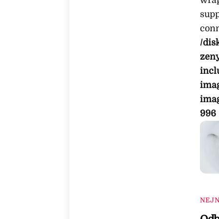
supp
conn
/dis
zen
incl
imag
ima
996
NEJN