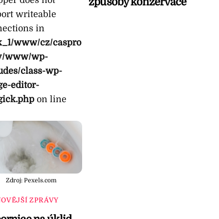
způsoby konzervace
ort writeable
ections in
k_1/www/cz/caspro
y/www/wp-
udes/class-wp-
e-editor-
gick.php
on line
Zdroj: Pexels.com
OVĚJŠÍ ZPRÁVY