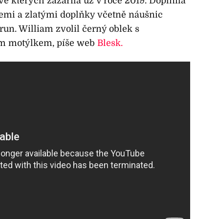
 kterých zazářila už v roce 2019. Doplnila
emi a zlatými doplňky včetně náušnic
un. William zvolil černý oblek s
m motýlkem, píše web
Blesk.