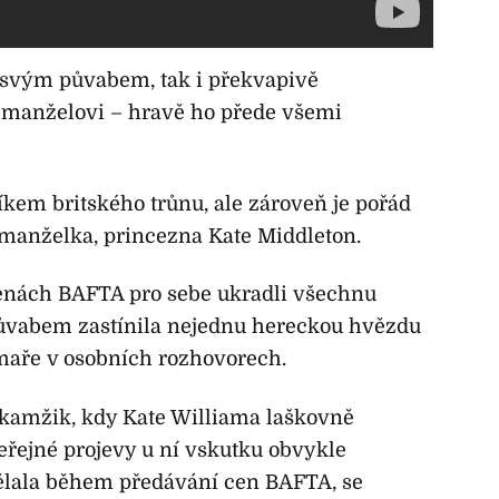
 svým půvabem, tak i překvapivě
manželovi – hravě ho přede všemi
íkem britského trůnu, ale zároveň je pořád
ho manželka, princezna Kate Middleton.
cenách BAFTA pro sebe ukradli všechnu
ůvabem zastínila nejednu hereckou hvězdu
lmaře v osobních rozhovorech.
amžik, kdy Kate Williama laškovně
eřejné projevy u ní vskutku obvykle
dělala během předávání cen BAFTA, se