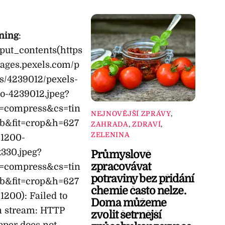
ning
:
_put_contents(https
mages.pexels.com/p
s/4239012/pexels-
o-4239012.jpeg?
o=compress&cs=tin
NEJNOVĚJŠÍ ZPRÁVY
,
b&fit=crop&h=627
ZAHRADA
,
ZDRAVÍ
,
ZELENINA
1200-
330.jpeg?
Průmyslově
zpracovávat
o=compress&cs=tin
potraviny bez přidání
b&fit=crop&h=627
chemie často nelze.
200): Failed to
Doma můžeme
n stream: HTTP
zvolit šetrnější
per does not