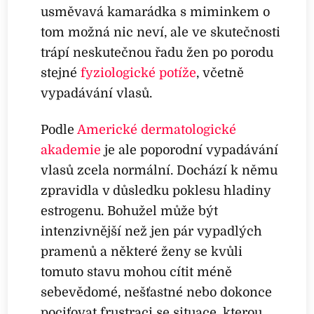
usměvavá kamarádka s miminkem o
tom možná nic neví, ale ve skutečnosti
trápí neskutečnou řadu žen po porodu
stejné
fyziologické potíže
, včetně
vypadávání vlasů.
Podle
Americké dermatologické
akademie
je ale poporodní vypadávání
vlasů zcela normální. Dochází k němu
zpravidla v důsledku poklesu hladiny
estrogenu. Bohužel může být
intenzivnější než jen pár vypadlých
pramenů a některé ženy se kvůli
tomuto stavu mohou cítit méně
sebevědomé, nešťastné nebo dokonce
pociťovat frustraci se situace, kterou