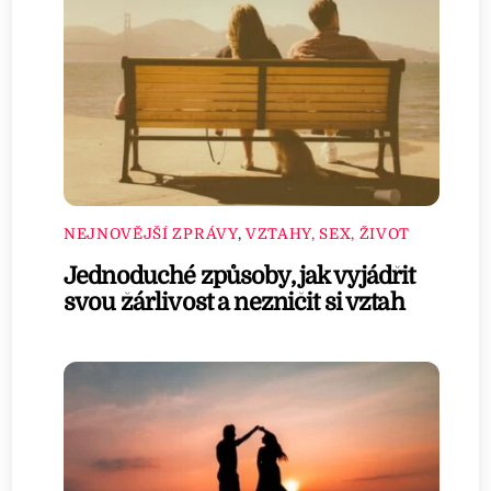
NEJNOVĚJŠÍ ZPRÁVY
,
VZTAHY, SEX, ŽIVOT
Jednoduché způsoby, jak vyjádřit
svou žárlivost a nezničit si vztah