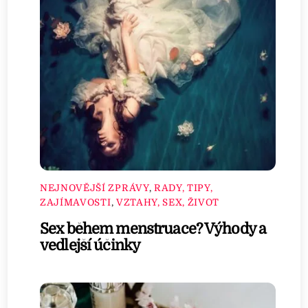
NEJNOVĚJŠÍ ZPRÁVY
,
RADY, TIPY,
ZAJÍMAVOSTI
,
VZTAHY, SEX, ŽIVOT
Sex během menstruace? Výhody a
vedlejší účinky