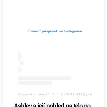
Zobrazit příspěvek na Instagramu
Příspěvek sdílený A S H L E Y G R A H A M (@ashleygraha
Ashley a její pohled na tělo po