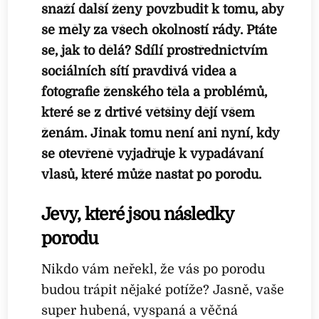
snaží další ženy
povzbudit k tomu, aby
se měly za všech okolností rády. Ptáte
se, jak to dělá? Sdílí prostřednictvím
sociálních sítí pravdivá videa a
fotografie ženského těla a problémů,
které se z drtivé většiny dějí všem
ženám. Jinak tomu není ani nyní, kdy
se otevřeně vyjadřuje k vypadávaní
vlasů, které může nastat po porodu.
Jevy, které jsou následky
porodu
Nikdo vám neřekl, že vás po porodu
budou trápit nějaké potíže? Jasně, vaše
super hubená, vyspaná a věčná