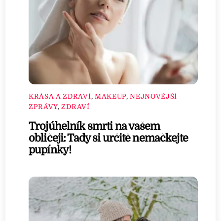
KRÁSA A ZDRAVÍ
,
MAKEUP
,
NEJNOVĚJŠÍ
ZPRÁVY
,
ZDRAVÍ
Trojúhelník smrti na vašem
obličeji: Tady si určitě nemačkejte
pupínky!