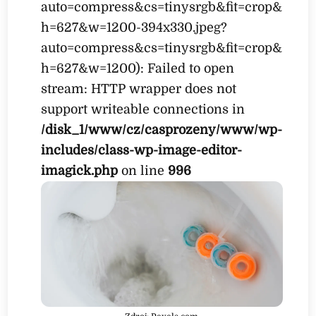
auto=compress&cs=tinysrgb&fit=crop&
h=627&w=1200-394x330.jpeg?
auto=compress&cs=tinysrgb&fit=crop&
h=627&w=1200): Failed to open
stream: HTTP wrapper does not
support writeable connections in
/disk_1/www/cz/casprozeny/www/wp-
includes/class-wp-image-editor-
imagick.php
on line
996