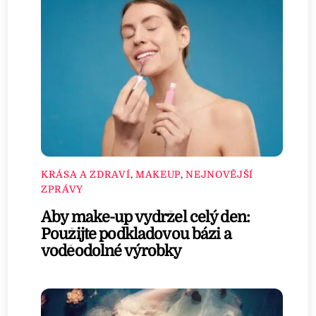
KRÁSA A ZDRAVÍ
,
MAKEUP
,
NEJNOVĚJŠÍ
ZPRÁVY
Aby make-up vydržel celý den:
Použijte podkladovou bázi a
voděodolné výrobky