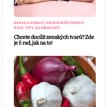
KRÁSA A ZDRAVÍ
,
NEJNOVĚJŠÍ ZPRÁVY
,
RADY, TIPY, ZAJÍMAVOSTI
Chcete docílit ženských tvarů? Zde
je 5 rad, jak na to!