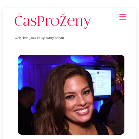
Skip
Men
to
content
Web, kde jsou ženy samy sebou