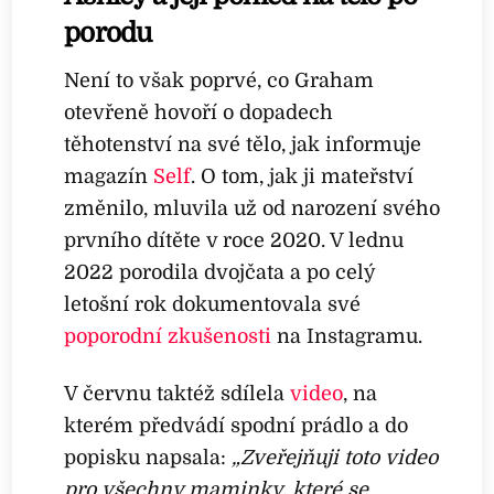
porodu
Není to však poprvé, co Graham
otevřeně hovoří o dopadech
těhotenství na své tělo, jak informuje
magazín
Self
. O tom, jak ji mateřství
změnilo, mluvila už od narození svého
prvního dítěte v roce 2020. V lednu
2022 porodila dvojčata a po celý
letošní rok dokumentovala své
poporodní zkušenosti
na Instagramu.
V červnu taktéž sdílela
video
, na
kterém předvádí spodní prádlo a do
popisku napsala:
„Zveřejňuji toto video
pro všechny maminky, které se