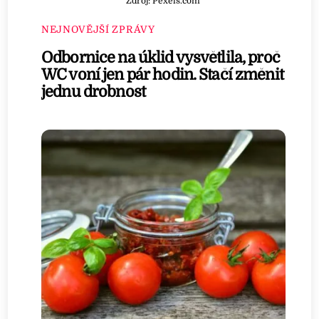
Zdroj: Pexels.com
NEJNOVĚJŠÍ ZPRÁVY
Odbornice na úklid vysvětlila, proč
WC voní jen pár hodin. Stačí změnit
jednu drobnost