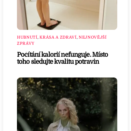
HUBNUTÍ
,
KRÁSA A ZDRAVÍ
,
NEJNOVĚJŠÍ
ZPRÁVY
Počítání kalorií nefunguje. Místo
toho sledujte kvalitu potravin