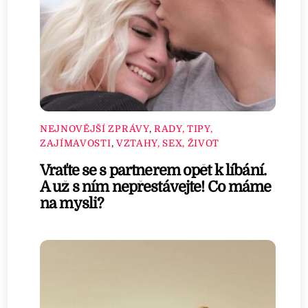
NEJNOVĚJŠÍ ZPRÁVY
,
RADY, TIPY,
ZAJÍMAVOSTI
,
VZTAHY, SEX, ŽIVOT
Vraťte se s partnerem opět k líbání.
A už s ním nepřestávejte! Co máme
na mysli?