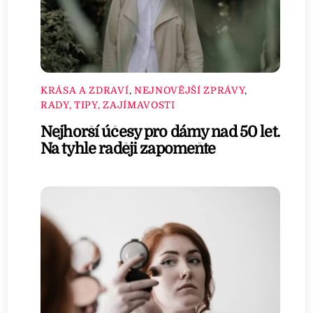
KRÁSA A ZDRAVÍ
,
NEJNOVĚJŠÍ ZPRÁVY
,
RADY, TIPY, ZAJÍMAVOSTI
Nejhorší účesy pro dámy nad 50 let.
Na tyhle raději zapomeňte