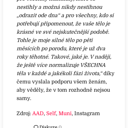
nestihly a možná nikdy nestihnou
„odrazit ode dna“ a pro všechny, kdo si
potřebují připomenout, že vaše tělo je
krásné ve své nejskutečnější podobě.
Tohle je moje silné tělo po pěti
měsících po porodu, které je už dva
roky těhotné. Takové, jaké je. V naději,
že ještě více normalizuje VŠECHNA
těla v každé a jakékoli fázi života,“
díky
čemu vyslala podporu všem ženám,
aby věděly, že v tom rozhodně nejsou
samy.
Zdroj:
AAD
,
Self
,
Muni
, Instagram
Diskuze
0