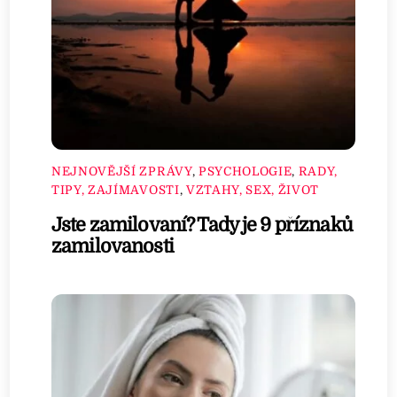
NEJNOVĚJŠÍ ZPRÁVY
,
PSYCHOLOGIE
,
RADY,
TIPY, ZAJÍMAVOSTI
,
VZTAHY, SEX, ŽIVOT
Jste zamilovaní? Tady je 9 příznaků
zamilovanosti