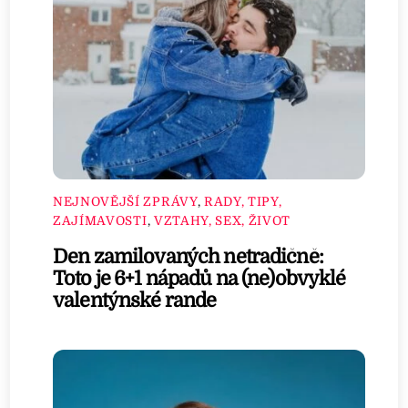
NEJNOVĚJŠÍ ZPRÁVY
,
RADY, TIPY,
ZAJÍMAVOSTI
,
VZTAHY, SEX, ŽIVOT
Den zamilovaných netradičně:
Toto je 6+1 nápadů na (ne)obvyklé
valentýnské rande