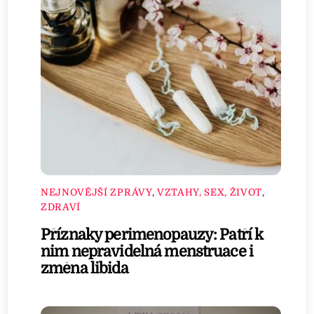
NEJNOVĚJŠÍ ZPRÁVY
,
VZTAHY, SEX, ŽIVOT
,
ZDRAVÍ
Příznaky perimenopauzy: Patří k
nim nepravidelná menstruace i
změna libida