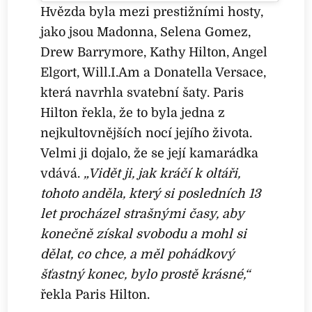
Hvězda byla mezi prestižními hosty,
jako jsou Madonna, Selena Gomez,
Drew Barrymore, Kathy Hilton, Angel
Elgort, Will.I.Am a Donatella Versace,
která navrhla svatební šaty. Paris
Hilton řekla, že to byla jedna z
nejkultovnějších nocí jejího života.
Velmi ji dojalo, že se její kamarádka
vdává.
„Vidět ji, jak kráčí k oltáři,
tohoto anděla, který si posledních 13
let procházel strašnými časy, aby
konečně získal svobodu a mohl si
dělat, co chce, a měl pohádkový
šťastný konec, bylo prostě krásné,“
řekla Paris Hilton.