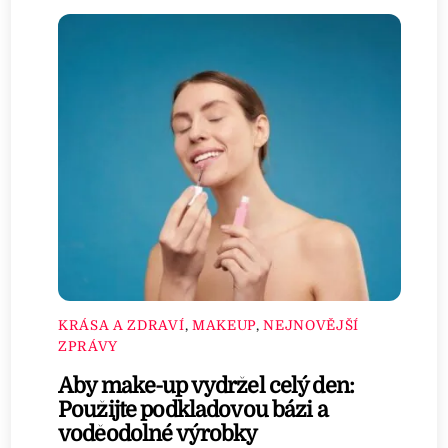
KRÁSA A ZDRAVÍ
,
MAKEUP
,
NEJNOVĚJŠÍ
ZPRÁVY
Aby make-up vydržel celý den:
Použijte podkladovou bázi a
voděodolné výrobky