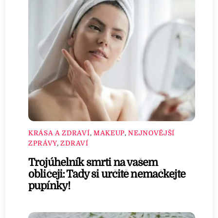
KRÁSA A ZDRAVÍ
,
MAKEUP
,
NEJNOVĚJŠÍ
ZPRÁVY
,
ZDRAVÍ
Trojúhelník smrti na vašem
obličeji: Tady si určitě nemačkejte
pupínky!