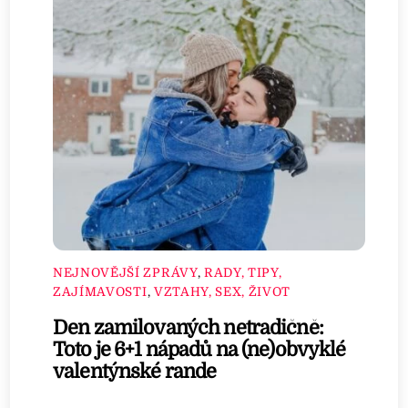
NEJNOVĚJŠÍ ZPRÁVY
,
RADY, TIPY,
ZAJÍMAVOSTI
,
VZTAHY, SEX, ŽIVOT
Den zamilovaných netradičně:
Toto je 6+1 nápadů na (ne)obvyklé
valentýnské rande