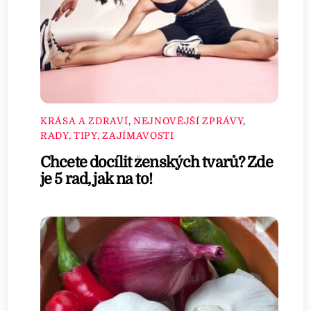
KRÁSA A ZDRAVÍ
,
NEJNOVĚJŠÍ ZPRÁVY
,
RADY, TIPY, ZAJÍMAVOSTI
Chcete docílit ženských tvarů? Zde
je 5 rad, jak na to!