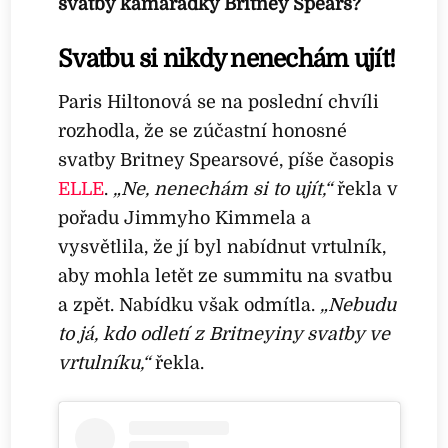
svatby kamarádky Britney Spears?
Svatbu si nikdy nenechám ujít!
Paris Hiltonová se na poslední chvíli
rozhodla, že se zúčastní honosné
svatby Britney Spearsové, píše časopis
ELLE
.
„Ne, nenechám si to ujít,“
řekla v
pořadu Jimmyho Kimmela a
vysvětlila, že jí byl nabídnut vrtulník,
aby mohla letět ze summitu na svatbu
a zpět. Nabídku však odmítla.
„Nebudu
to já, kdo odletí z Britneyiny svatby ve
vrtulníku,“
řekla.