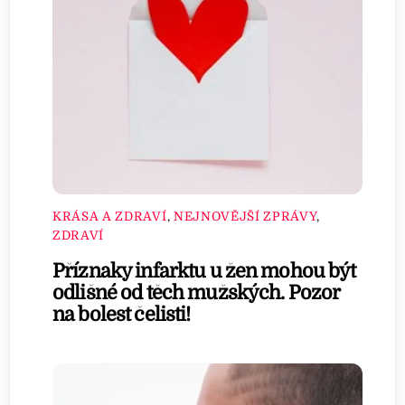
KRÁSA A ZDRAVÍ
,
NEJNOVĚJŠÍ ZPRÁVY
,
ZDRAVÍ
Příznaky infarktu u žen mohou být
odlišné od těch mužských. Pozor
na bolest čelisti!