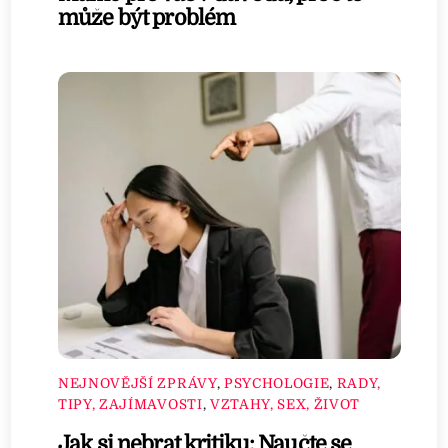
může být problém
NEJNOVĚJŠÍ ZPRÁVY
,
PSYCHOLOGIE
,
RADY,
TIPY, ZAJÍMAVOSTI
,
VZTAHY, SEX, ŽIVOT
Jak si nebrat kritiku: Naučte se