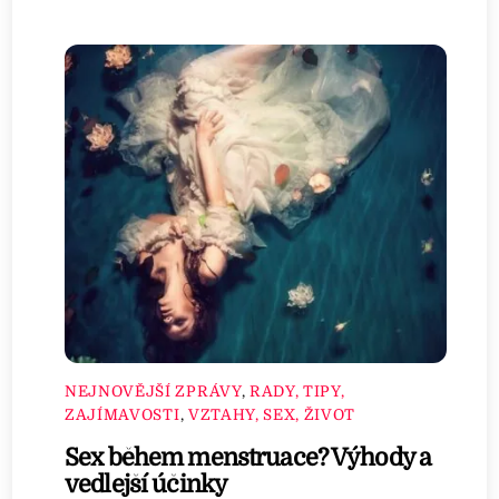
NEJNOVĚJŠÍ ZPRÁVY
,
RADY, TIPY,
ZAJÍMAVOSTI
,
VZTAHY, SEX, ŽIVOT
Sex během menstruace? Výhody a
vedlejší účinky