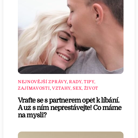
NEJNOVĚJŠÍ ZPRÁVY
,
RADY, TIPY,
ZAJÍMAVOSTI
,
VZTAHY, SEX, ŽIVOT
Vraťte se s partnerem opět k líbání.
A už s ním nepřestávejte! Co máme
na mysli?