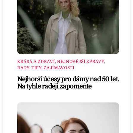
KRÁSA A ZDRAVÍ
,
NEJNOVĚJŠÍ ZPRÁVY
,
RADY, TIPY, ZAJÍMAVOSTI
Nejhorší účesy pro dámy nad 50 let.
Na tyhle raději zapomeňte