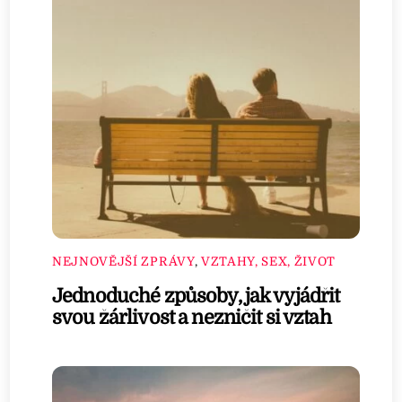
NEJNOVĚJŠÍ ZPRÁVY
,
VZTAHY, SEX, ŽIVOT
Jednoduché způsoby, jak vyjádřit
svou žárlivost a nezničit si vztah