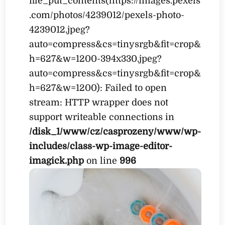
file_put_contents(https://images.pexels
.com/photos/4239012/pexels-photo-
4239012.jpeg?
auto=compress&cs=tinysrgb&fit=crop&
h=627&w=1200-394x330.jpeg?
auto=compress&cs=tinysrgb&fit=crop&
h=627&w=1200): Failed to open
stream: HTTP wrapper does not
support writeable connections in
/disk_1/www/cz/casprozeny/www/wp-
includes/class-wp-image-editor-
imagick.php
on line
996