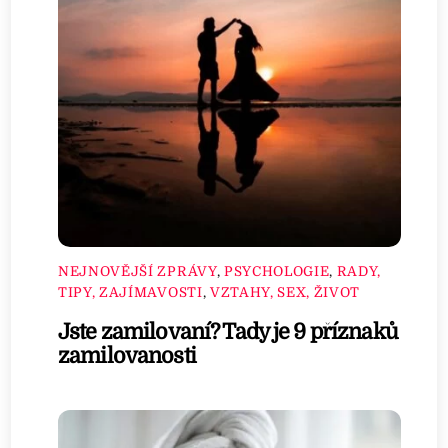
NEJNOVĚJŠÍ ZPRÁVY
,
PSYCHOLOGIE
,
RADY,
TIPY, ZAJÍMAVOSTI
,
VZTAHY, SEX, ŽIVOT
Jste zamilovaní? Tady je 9 příznaků
zamilovanosti