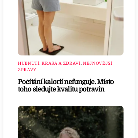
HUBNUTÍ
,
KRÁSA A ZDRAVÍ
,
NEJNOVĚJŠÍ
ZPRÁVY
Počítání kalorií nefunguje. Místo
toho sledujte kvalitu potravin