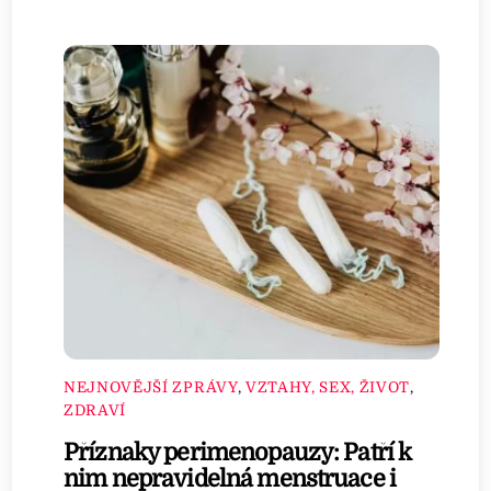
NEJNOVĚJŠÍ ZPRÁVY
,
VZTAHY, SEX, ŽIVOT
,
ZDRAVÍ
Příznaky perimenopauzy: Patří k
nim nepravidelná menstruace i