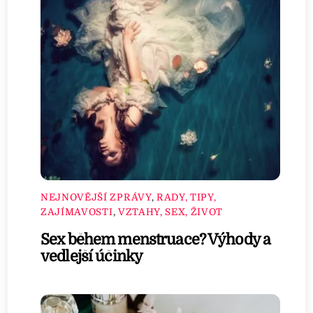
NEJNOVĚJŠÍ ZPRÁVY
,
RADY, TIPY,
ZAJÍMAVOSTI
,
VZTAHY, SEX, ŽIVOT
Sex během menstruace? Výhody a
vedlejší účinky