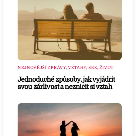
NEJNOVĚJŠÍ ZPRÁVY
,
VZTAHY, SEX, ŽIVOT
Jednoduché způsoby, jak vyjádřit
svou žárlivost a nezničit si vztah