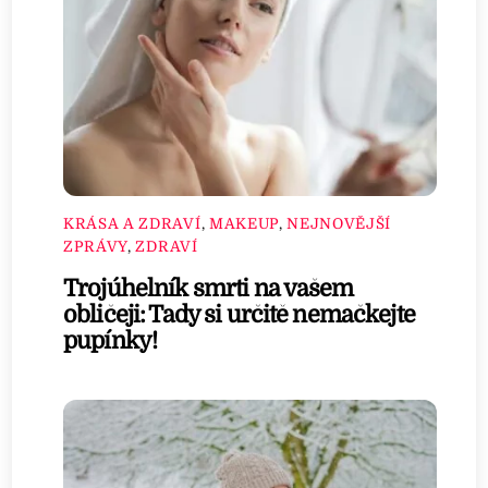
KRÁSA A ZDRAVÍ
,
MAKEUP
,
NEJNOVĚJŠÍ
ZPRÁVY
,
ZDRAVÍ
Trojúhelník smrti na vašem
obličeji: Tady si určitě nemačkejte
pupínky!