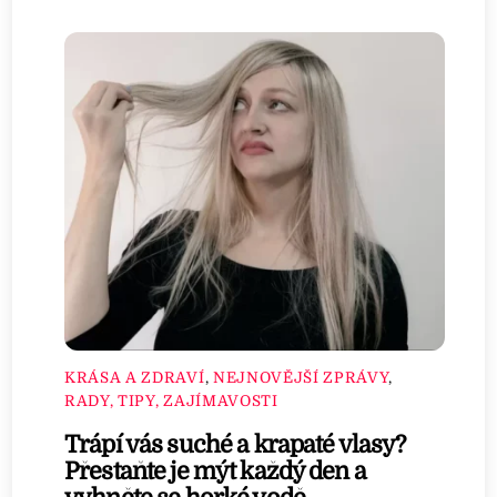
KRÁSA A ZDRAVÍ
,
NEJNOVĚJŠÍ ZPRÁVY
,
RADY, TIPY, ZAJÍMAVOSTI
Trápí vás suché a krapaté vlasy?
Přestaňte je mýt každý den a