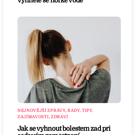
vyhněte se horké vodě
NEJNOVĚJŠÍ ZPRÁVY
,
RADY, TIPY,
ZAJÍMAVOSTI
,
ZDRAVÍ
Jak se vyhnout bolestem zad při