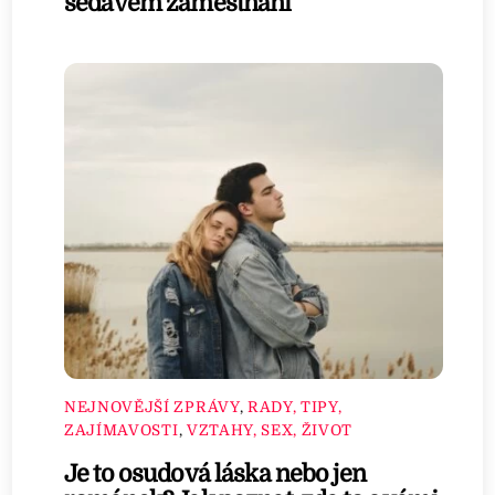
sedavém zaměstnaní
NEJNOVĚJŠÍ ZPRÁVY
,
RADY, TIPY,
ZAJÍMAVOSTI
,
VZTAHY, SEX, ŽIVOT
Je to osudová láska nebo jen