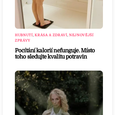
HUBNUTÍ
,
KRÁSA A ZDRAVÍ
,
NEJNOVĚJŠÍ
ZPRÁVY
Počítání kalorií nefunguje. Místo
toho sledujte kvalitu potravin