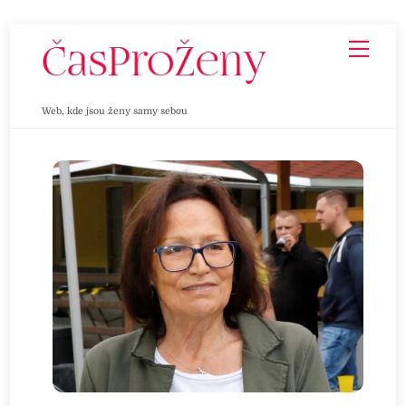
Skip
Men
to
content
Web, kde jsou ženy samy sebou