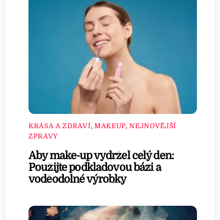
KRÁSA A ZDRAVÍ
,
MAKEUP
,
NEJNOVĚJŠÍ
ZPRÁVY
Aby make-up vydržel celý den:
Použijte podkladovou bázi a
voděodolné výrobky