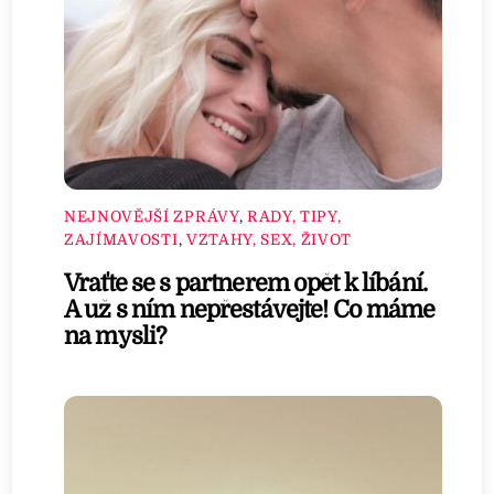
NEJNOVĚJŠÍ ZPRÁVY
,
RADY, TIPY,
ZAJÍMAVOSTI
,
VZTAHY, SEX, ŽIVOT
Vraťte se s partnerem opět k líbání.
A už s ním nepřestávejte! Co máme
na mysli?