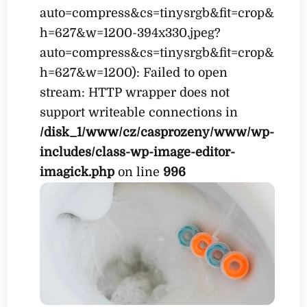
auto=compress&cs=tinysrgb&fit=crop&
h=627&w=1200-394x330.jpeg?
auto=compress&cs=tinysrgb&fit=crop&
h=627&w=1200): Failed to open
stream: HTTP wrapper does not
support writeable connections in
/disk_1/www/cz/casprozeny/www/wp-
includes/class-wp-image-editor-
imagick.php
on line
996