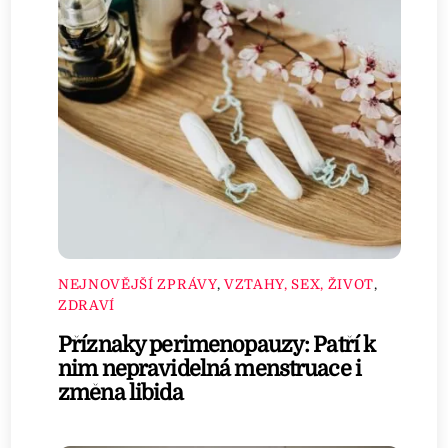
NEJNOVĚJŠÍ ZPRÁVY
,
VZTAHY, SEX, ŽIVOT
,
ZDRAVÍ
Příznaky perimenopauzy: Patří k
nim nepravidelná menstruace i
změna libida