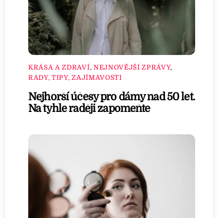
KRÁSA A ZDRAVÍ
,
NEJNOVĚJŠÍ ZPRÁVY
,
RADY, TIPY, ZAJÍMAVOSTI
Nejhorší účesy pro dámy nad 50 let.
Na tyhle raději zapomeňte