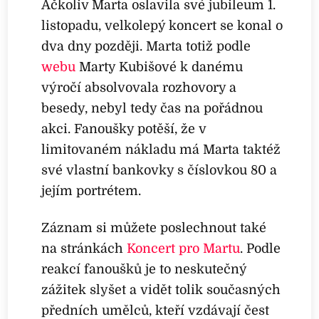
Ačkoliv Marta oslavila své jubileum 1.
listopadu, velkolepý koncert se konal o
dva dny později. Marta totiž podle
webu
Marty Kubišové k danému
výročí absolvovala rozhovory a
besedy, nebyl tedy čas na pořádnou
akci. Fanoušky potěší, že v
limitovaném nákladu má Marta taktéž
své vlastní bankovky s číslovkou 80 a
jejím portrétem.
Záznam si můžete poslechnout také
na stránkách
Koncert pro Martu
. Podle
reakcí fanoušků je to neskutečný
zážitek slyšet a vidět tolik současných
předních umělců, kteří vzdávají čest