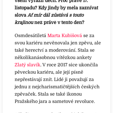
všem vyrazil dech. Proč právě 17.
listopadu? Kdy jindy by měla zaznívat
slova
Ať mír dál zůstává s touto
krajinou
než právě v tento den?
Osmdesátiletá
Marta Kubišová
se za
svou kariéru nevěnovala jen zpěvu, ale
také herectví a moderování. Stala se
několikanásobnou vítězkou ankety
Zlatý slavík
. V roce 2017 sice ukončila
pěveckou kariéru, ale její písně
nepřestávají znít. Lidé ji považují za
jednu z nejcharismatičtějších českých
zpěvaček. Stala se také ikonou
Pražského jara a sametové revoluce.