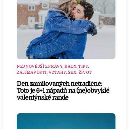
NEJNOVĚJŠÍ ZPRÁVY
,
RADY, TIPY,
ZAJÍMAVOSTI
,
VZTAHY, SEX, ŽIVOT
Den zamilovaných netradičně:
Toto je 6+1 nápadů na (ne)obvyklé
valentýnské rande