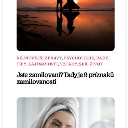
NEJNOVĚJŠÍ ZPRÁVY
,
PSYCHOLOGIE
,
RADY,
TIPY, ZAJÍMAVOSTI
,
VZTAHY, SEX, ŽIVOT
Jste zamilovaní? Tady je 9 příznaků
zamilovanosti