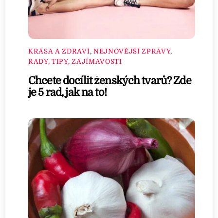
KRÁSA A ZDRAVÍ
,
NEJNOVĚJŠÍ ZPRÁVY
,
RADY, TIPY, ZAJÍMAVOSTI
Chcete docílit ženských tvarů? Zde
je 5 rad, jak na to!