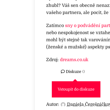
zhubl? Váš sen obecně nenazn
vašeho partnera, ale pocit, ž
Zatímco
sny o podvádění par
nebo nespokojenost se vztahe
mohl být stejně tak varován
(ženské a mužské) aspekty p
Zdroj:
dreams.co.uk
Diskuze
0
Vstoupit do diskuze
Autor:
Daniela Čerešničko