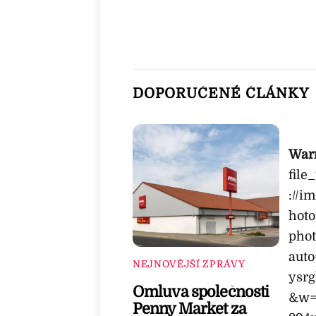
DOPORUČENÉ ČLÁNKY
War
file
://i
hoto
phot
aut
NEJNOVĚJŠÍ ZPRÁVY
ysrg
Omluva společnosti
&w=
Penny Market za