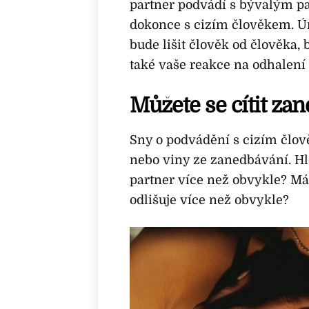
partner podvádí s bývalým 
dokonce s cizím člověkem. Úro
bude lišit člověk od člověka, 
také vaše reakce na odhalení
Můžete se cítit za
Sny o podvádění s cizím člov
nebo viny ze zanedbávání. Hle
partner více než obvykle? Má
odlišuje více než obvykle?