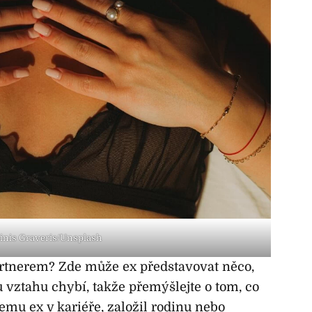
inis Graveris/Unsplash
artnerem? Zde může ex představovat něco,
 vztahu chybí, takže přemýšlejte o tom, co
šemu ex v kariéře, založil rodinu nebo