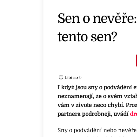
Sen o nevěře:
tento sen?
I když jsou sny o podvádění 
neznamenají, že o svém vztah
vám v životě něco chybí. Pr
partnera podrobněji, uvádí
dr
Sny o podvádění nebo nevěře