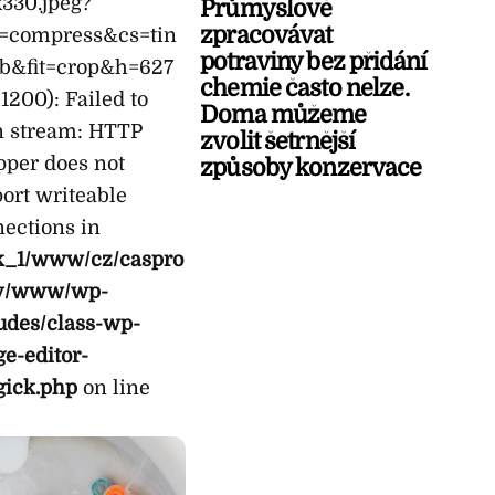
330.jpeg?
Průmyslově
zpracovávat
o=compress&cs=tin
potraviny bez přidání
b&fit=crop&h=627
chemie často nelze.
200): Failed to
Doma můžeme
n stream: HTTP
zvolit šetrnější
per does not
způsoby konzervace
ort writeable
ections in
k_1/www/cz/caspro
y/www/wp-
udes/class-wp-
e-editor-
gick.php
on line