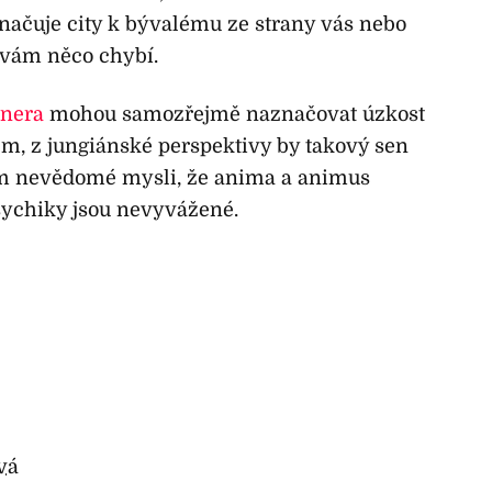
ačuje city k bývalému ze strany vás nebo
e vám něco chybí.
tnera
mohou samozřejmě naznačovat úzkost
m, z jungiánské perspektivy by takový sen
ím nevědomé mysli, že anima a animus
sychiky jsou nevyvážené.
vá