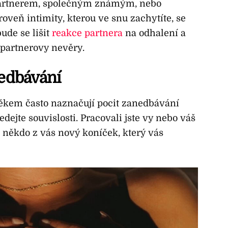
partnerem, společným známým, nebo
veň intimity, kterou ve snu zachytíte, se
bude se lišit
reakce partnera
na odhalení a
 partnerovy nevěry.
nedbávání
ěkem často naznačují pocit zanedbávání
dejte souvislosti. Pracovali jste vy nebo váš
 někdo z vás nový koníček, který vás