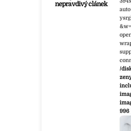
394x
nepravdivý článek
aut
ysrg
&w=1
ope
wrap
supp
conn
/dis
zen
incl
imag
ima
996