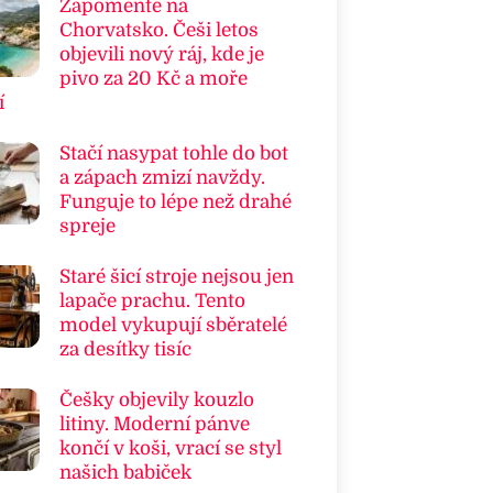
Zapomeňte na
Chorvatsko. Češi letos
objevili nový ráj, kde je
pivo za 20 Kč a moře
í
Stačí nasypat tohle do bot
a zápach zmizí navždy.
Funguje to lépe než drahé
spreje
Staré šicí stroje nejsou jen
lapače prachu. Tento
model vykupují sběratelé
za desítky tisíc
Češky objevily kouzlo
litiny. Moderní pánve
končí v koši, vrací se styl
našich babiček