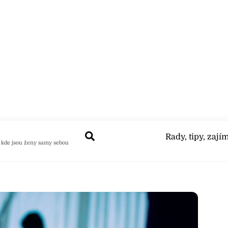
Search
Rady, tipy, zají
 kde jsou ženy samy sebou