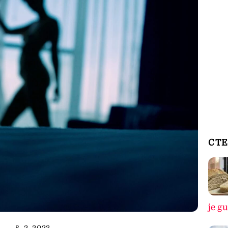
ČTE
je g