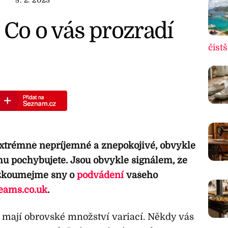
8. 2. 2023
 Co o vás prozradí
čistš
extrémně nepříjemné a znepokojivé, obvykle
u pochybujete. Jsou obvykle signálem, že
ozkoumejme sny o
podvádění
vašeho
eams.co.uk
.
 mají obrovské množství variací. Někdy vás