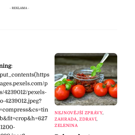
ning
:
_put_contents(https
mages.pexels.com/p
s/4239012/pexels-
o-4239012.jpeg?
o=compress&cs=tin
NEJNOVĚJŠÍ ZPRÁVY
,
b&fit=crop&h=627
ZAHRADA
,
ZDRAVÍ
,
ZELENINA
1200-